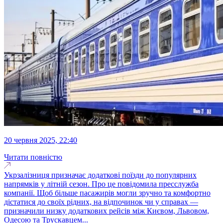
20 червня 2025, 22:40
Читати повністю
Укрзалізниця призначає додаткові поїзди до популярних
напрямків у літній сезон. Про це повідомила пресслужба
компанії. Щоб більше пасажирів могли зручно та комфортно
дістатися до своїх рідних, на відпочинок чи у справах —
призначили низку додаткових рейсів між Києвом, Львовом,
Одесою та Трускавцем...