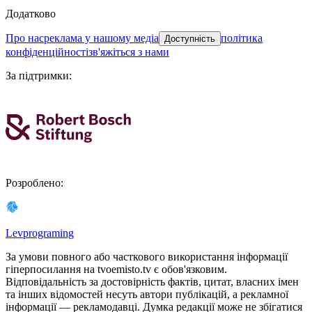
Додатково
про нас
реклама у нашому медіа
політика
Доступність
конфіденційності
зв'яжіться з нами
За підтримки
:
Розроблено
:
Levprograming
За умови повного або часткового використання iнформацiї
гіперпосилання на tvoemisto.tv є обов'язковим.
Відповідальність за достовірність фактів, цитат, власних імен
та інших відомостей несуть автори публікацій, а рекламної
інформації — рекламодавці. Думка редакцiї може не збiгатися