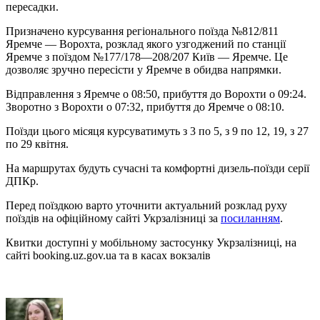
пересадки.
Призначено курсування регіонального поїзда №812/811
Яремче — Ворохта, розклад якого узгоджений по станції
Яремче з поїздом №177/178—208/207 Київ — Яремче. Це
дозволяє зручно пересісти у Яремче в обидва напрямки.
Відправлення з Яремче о 08:50, прибуття до Ворохти о 09:24.
Зворотно з Ворохти о 07:32, прибуття до Яремче о 08:10.
Поїзди цього місяця курсуватимуть з 3 по 5, з 9 по 12, 19, з 27
по 29 квітня.
На маршрутах будуть сучасні та комфортні дизель-поїзди серії
ДПКр.
Перед поїздкою варто уточнити актуальний розклад руху
поїздів на офіційному сайті Укрзалізниці за
посиланням
.
Квитки доступні у мобільному застосунку Укрзалізниці, на
сайті booking.uz.gov.ua та в касах вокзалів