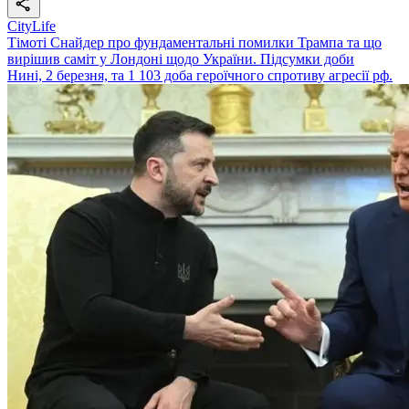
CityLife
Тімоті Снайдер про фундаментальні помилки Трампа та що
вирішив саміт у Лондоні щодо України. Підсумки доби
Нині, 2 березня, та 1 103 доба героїчного спротиву агресії рф.