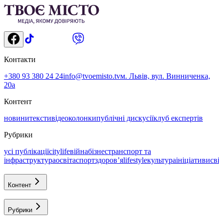
Контакти
+380 93 380 24 24
info@tvoemisto.tv
м. Львів, вул. Винниченка,
20а
Контент
новини
тексти
відео
колонки
публічні дискусії
клуб експертів
Рубрики
усі публікації
citylife
війна
бізнес
транспорт та
інфраструктура
освіта
спорт
здоровʼя
lifestyle
культура
ініціативи
св
Контент
Рубрики