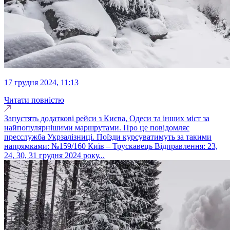
17 грудня 2024, 11:13
Читати повністю
Запустять додаткові рейси з Києва, Одеси та інших міст за
найпопулярнішими маршрутами. Про це повідомляє
пресслужба Укрзалізниці. Поїзди курсуватимуть за такими
напрямками: №159/160 Київ – Трускавець Відправлення: 23,
24, 30, 31 грудня 2024 року...