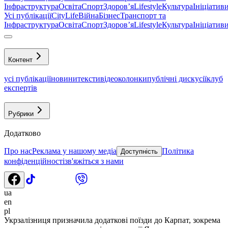
Інфраструктура
Освіта
Спорт
Здоровʼя
Lifestyle
Культура
Ініціатив
Усі публікації
CityLife
Війна
Бізнес
Транспорт та
Інфраструктура
Освіта
Спорт
Здоровʼя
Lifestyle
Культура
Ініціатив
Контент
усі публікації
новини
тексти
відео
колонки
публічні дискусії
клуб
експертів
Рубрики
Додатково
Про нас
Реклама у нашому медіа
Політика
Доступність
конфіденційності
зв'яжіться з нами
ua
en
pl
Укрзалізниця призначила додаткові поїзди до Карпат, зокрема