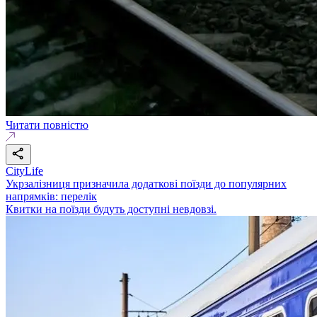
Читати повністю
CityLife
Укрзалізниця призначила додаткові поїзди до популярних
напрямків: перелік
Квитки на поїзди будуть доступні невдовзі.