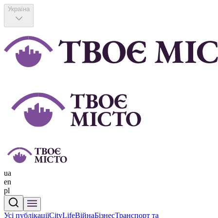
Україна
ua
en
pl
Усі публікації
CityLife
Війна
Бізнес
Транспорт та