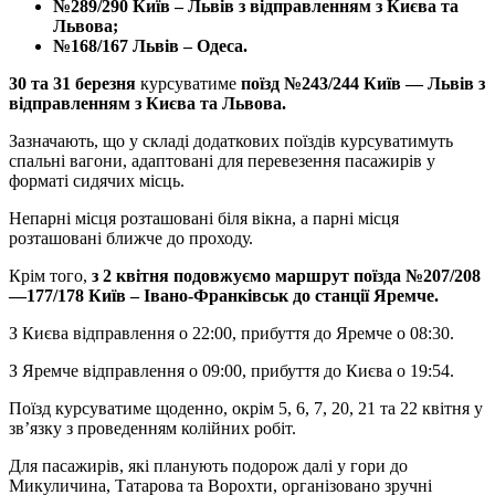
№289/290 Київ – Львів з відправленням з Києва та
Львова;
№168/167 Львів – Одеса.
30 та 31 березня
курсуватиме
поїзд №243/244 Київ — Львів з
відправленням з Києва та Львова.
Зазначають, що у складі додаткових поїздів курсуватимуть
спальні вагони, адаптовані для перевезення пасажирів у
форматі сидячих місць.
Непарні місця розташовані біля вікна, а парні місця
розташовані ближче до проходу.
Крім того,
з 2 квітня подовжуємо маршрут поїзда №207/208
—177/178 Київ – Івано-Франківськ до станції Яремче.
З Києва відправлення о 22:00, прибуття до Яремче о 08:30.
З Яремче відправлення о 09:00, прибуття до Києва о 19:54.
Поїзд курсуватиме щоденно, окрім 5, 6, 7, 20, 21 та 22 квітня у
зв’язку з проведенням колійних робіт.
Для пасажирів, які планують подорож далі у гори до
Микуличина, Татарова та Ворохти, організовано зручні