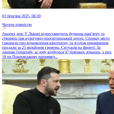
03 березня 2025, 06:30
Читати повністю
Акцент дня: У Львові відреставрують будинок-пам’ятку та
створять там культурно-просвітницький центр. Спершу місто
говорило про відновлення кінотеатру, та згодом приміщення
продали за 25 мільйонів гривень. Ситуація на фронті: За
даними Генштабу, за добу відбулося 97 бойових зіткнень, з них
18 на Покровському напрямку...