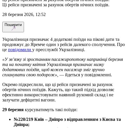
Ці рейси призначені за рахунок обертів нічних поїздів.
28 березня 2026, 12:52
Поширити
Укрзалізниця призначає 4 додаткові поїзди на пікові дати та
продовжує до Яремче один з рейсів далекого сполучення. Про
це
повідомили
у пресслужбі Укрзалізниці.
«У зв’язку зі зростанням пасажиропотоку наприкінці березня
та на початку квітня Укрзалізниця призначає низку
додаткових поїздів, щоб кожен пасажир зміг зручно
спланувати свою подорож»,
— йдеться у повідомленні.
Окремо підкреслили, що ці рейси призначені за рахунок
обертів нічних поїздів. Кажуть, що такий підхід дозволяє
ефективно використовувати наявний рухомий склад і не
залучати дефіцитні вагони.
29 березня
курсуватимуть такі поїзди:
№220/219 Київ – Дніпро з відправленням з Києва та
Дніпра;