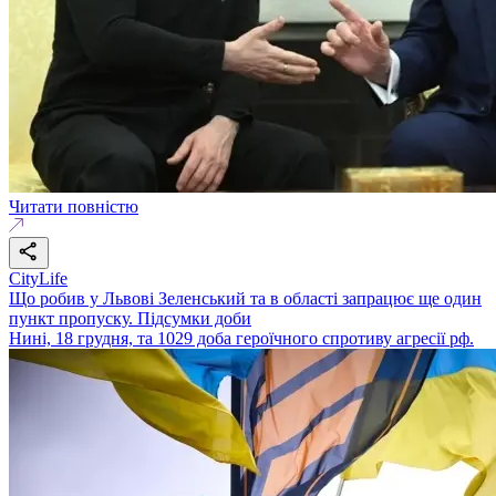
Читати повністю
CityLife
Що робив у Львові Зеленський та в області запрацює ще один
пункт пропуску. Підсумки доби
Нині, 18 грудня, та 1029 доба героїчного спротиву агресії рф.