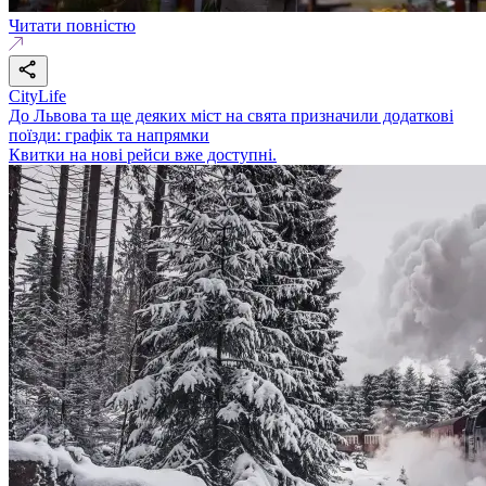
Читати повністю
CityLife
До Львова та ще деяких міст на свята призначили додаткові
поїзди: графік та напрямки
Квитки на нові рейси вже доступні.