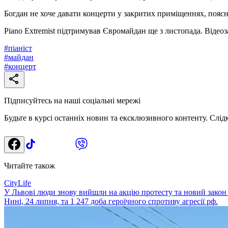
Богдан не хоче давати концерти у закритих приміщеннях, пояс
Piano Extremist підтримував Євромайдан ще з листопада. Відеоза
#
піаніст
#
майдан
#
концерт
Підписуйтесь на наші соціальні мережі
Будьте в курсі останніх новин та ексклюзивного контенту. Слід
Читайте також
CityLife
У Львові люди знову вийшли на акцію протесту та новий закон
Нині, 24 липня, та 1 247 доба героїчного спротиву агресії рф.