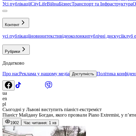
Усі публікації
CityLife
Війна
Бізнес
Транспорт та Інфраструктура
О
Контент
усі публікації
новини
тексти
відео
колонки
публічні дискусії
клуб 
Рубрики
Додатково
Про нас
Реклама у нашому медіа
Політика конфіден
Доступність
ua
en
pl
Сьогодні у Львові виступить піаніст-екстреміст
Піаніст Майдану Богдан, якого прозвали Piano Extremist, у п’я
1902
Час читання: 1 хв