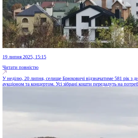
19 липня 2025, 15:15
Читати повністю
У неділю, 20 липня, селище Брюховичі відзначатиме 581 рік з д
аукціоном та концертом. Усі зібрані кошти передадуть на потре