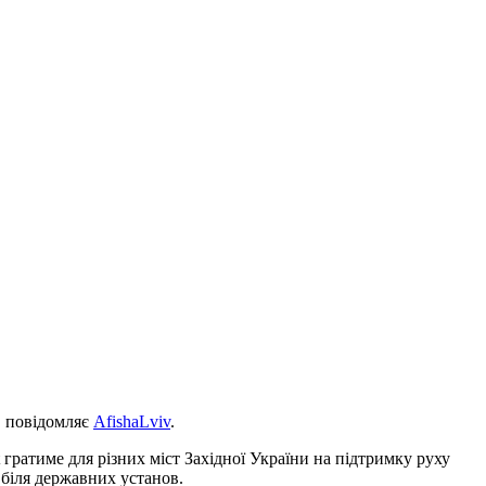
н, повідомляє
AfishaLviv
.
st гратиме для різних міст Західної України на підтримку руху
 біля державних установ.