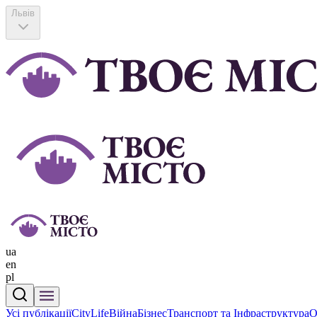
Львів
ua
en
pl
Усі публікації
CityLife
Війна
Бізнес
Транспорт та Інфраструктура
О