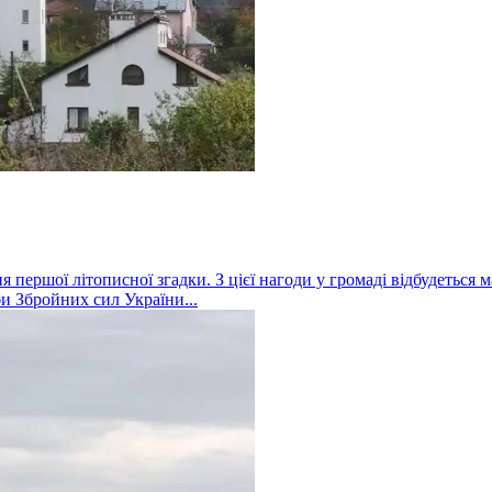
ня першої літописної згадки. З цієї нагоди у громаді відбудетьс
би Збройних сил України...