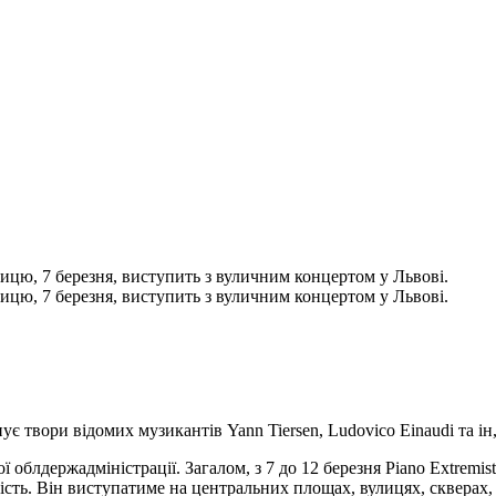
тницю, 7 березня, виступить з вуличним концертом у Львові.
тницю, 7 березня, виступить з вуличним концертом у Львові.
нує твори відомих музикантів Yann Tiersen, Ludovico Einaudi та і
ої облдержадміністрації. Загалом, з 7 до 12 березня Piano Extremi
ність. Він виступатиме на центральних площах, вулицях, скверах,