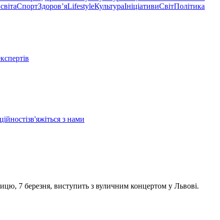
світа
Спорт
Здоровʼя
Lifestyle
Культура
Ініціативи
Світ
Політика
експертів
ційності
зв'яжіться з нами
тницю, 7 березня, виступить з вуличним концертом у Львові.