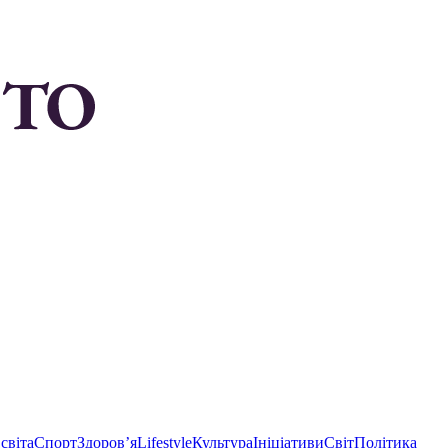
світа
Спорт
Здоровʼя
Lifestyle
Культура
Ініціативи
Світ
Політика