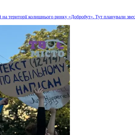
 на території колишнього ринку «Добробут». Тут планували зве