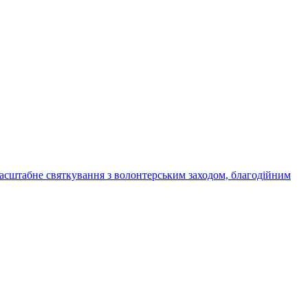
я масштабне святкування з волонтерським заходом, благодійним