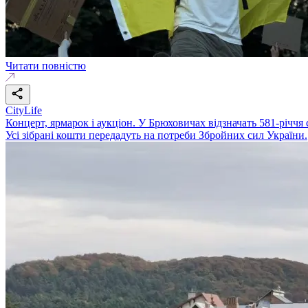
Читати повністю
CityLife
Концерт, ярмарок і аукціон. У Брюховичах відзначать 581-річчя
Усі зібрані кошти передадуть на потреби Збройних сил України.