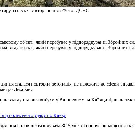
тору за весь час вторгнення / Фото: ДСНС
ськовому об'єкті, який перебуває у підпорядкуванні Збройних си
ськовому об'єкті, який перебуває у підпорядкуванні Збройних си
 6 липня сталася повторна детонація, не належить до сфери управ
митро Лиховій.
т, на якому сталися вибухи у Вишневому на Київщині, не належи
від російського удару по Києву
дження Головнокомандувача ЗСУ, яке забороняє розміщення склад