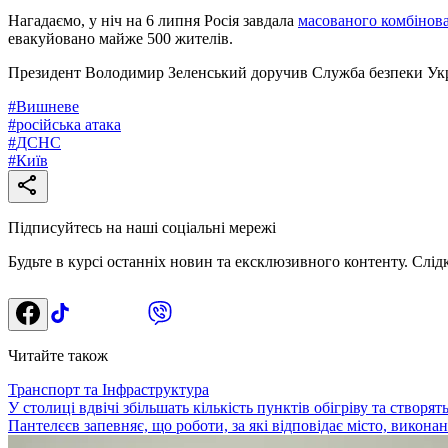
Нагадаємо, у ніч на 6 липня Росія завдала
масованого комбінова
евакуйовано майже 500 жителів.
Президент Володимир Зеленський доручив Служба безпеки Украї
#
Вишневе
#
російська атака
#
ДСНС
#
Київ
Підписуйтесь на наші соціальні мережі
Будьте в курсі останніх новин та ексклюзивного контенту. Слід
Читайте також
Транспорт та Інфраструктура
У столиці вдвічі збільшать кількість пунктів обігріву та створя
Пантелєєв запевняє, що роботи, за які відповідає місто, виконані