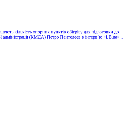
шують кількість опорних пунктів обігріву для підготовки до
ї адміністрації (КМДА) Петро Пантелеєв в інтервʼю «LB.ua»...