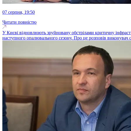
07 серпня, 19:50
Читати повністю
У Києві відновлюють зруйновану обстрілами критичну інфрастру
наступного опалювального сезону. Про це розповів виконувач о