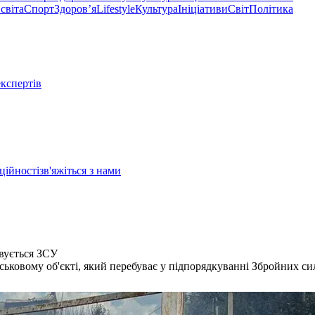
світа
Спорт
Здоровʼя
Lifestyle
Культура
Ініціативи
Світ
Політика
експертів
ційності
зв'яжіться з нами
вується ЗСУ
ськовому об'єкті, який перебуває у підпорядкуванні Збройних си