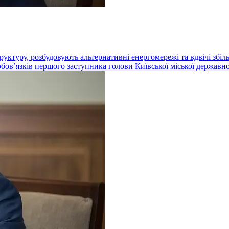
ктуру, розбудовують альтернативні енергомережі та вдвічі збіль
бовʼязків першого заступника голови Київської міської державно