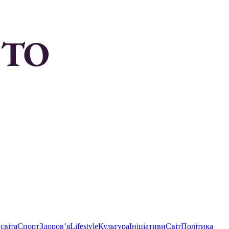
світа
Спорт
Здоровʼя
Lifestyle
Культура
Ініціативи
Світ
Політика