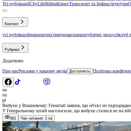
Усі публікації
CityLife
Війна
Бізнес
Транспорт та Інфраструктура
О
Контент
усі публікації
новини
тексти
відео
колонки
публічні дискусії
клуб 
Рубрики
Додатково
Про нас
Реклама у нашому медіа
Політика конфіден
Доступність
ua
en
pl
Вибухи у Вишневому: Генштаб заявив, що об'єкт не підпорядко
У Генеральному штабі наголосили, що вибухи сталися не на вій
581
Час читання: 1 хв