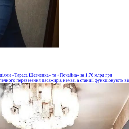
ціями «Тараса Шевченка» та «Почайна» за 1,76 млрд грн
зпечного перевезення пасажирів немає, а станції функціонують ві