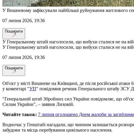
У Вишневому зафіксували найбільші руйнування житлового сек
07 липня 2026, 19:36
Поширити
У Генеральному штабі наголосили, що вибухи сталися не на вій
У Генеральному штабі наголосили, що вибухи сталися не на вій
07 липня 2026, 19:36
Поширити
Об'єкт у місті Вишневе на Київщині, де після російської атаки
у коментарі "
УП
" повідомив речник Генерального штабу ЗСУ Д
"Генеральний штаб Збройних сил України повідомляє, що об'єк
Силам України", – заявив Лиховій.
Читайте також:
7 липня оголошено Днем жалоби за загиблими 
Водночас у Генштабі нагадали, що чинним залишається розпоря
забудови та місць перебування цивільного населення.