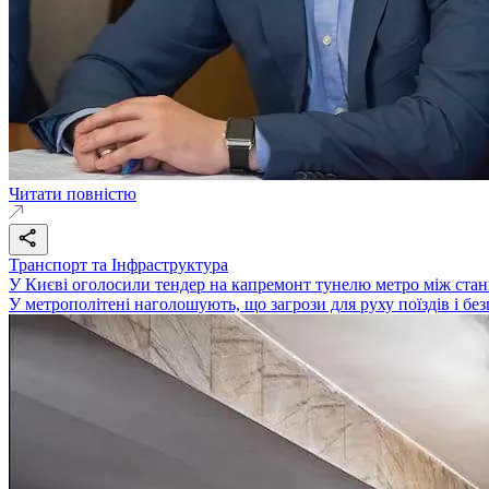
Читати повністю
Транспорт та Інфраструктура
У Києві оголосили тендер на капремонт тунелю метро між стан
У метрополітені наголошують, що загрози для руху поїздів і бе