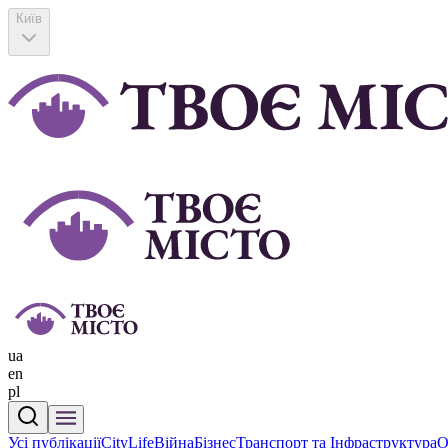
Київ
ua
en
pl
Усі публікації
CityLife
Війна
Бізнес
Транспорт та Інфраструктура
О