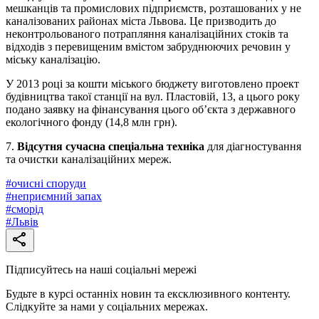
мешканців та промислових підприємств, розташованих у не
каналізованих районах міста Львова. Це призводить до
неконтрольованого потрапляння каналізаційних стоків та
відходів з перевищеним вмістом забруднюючих речовин у
міську каналізацію.
У 2013 році за кошти міського бюджету виготовлено проект
будівництва такої станції на вул. Пластовій, 13, а цього року
подано заявку на фінансування цього об’єкта з державного
екологічного фонду (14,8 млн грн).
7.
Відсутня сучасна спеціальна техніка
для діагностування
та очистки каналізаційних мереж.
#
очисні споруди
#
неприємний запах
#
сморід
#
Львів
Підписуйтесь на наші соціальні мережі
Будьте в курсі останніх новин та ексклюзивного контенту.
Слідкуйте за нами у соціальних мережах.