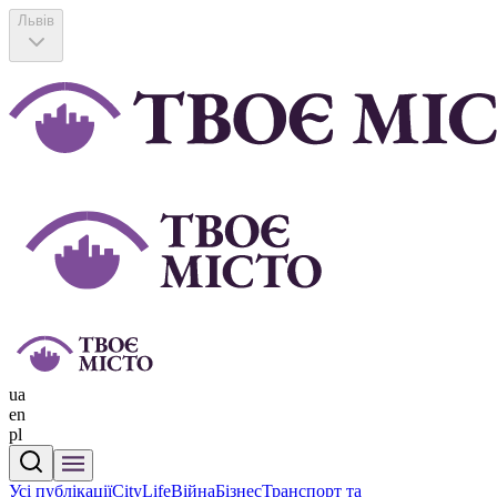
Львів
ua
en
pl
Усі публікації
CityLife
Війна
Бізнес
Транспорт та