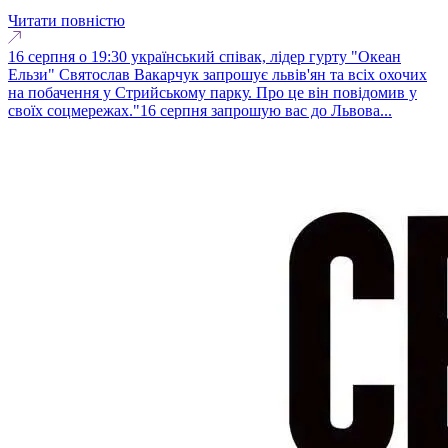
Читати повністю
16 серпня о 19:30 український співак, лідер гурту "Океан
Ельзи" Святослав Вакарчук запрошує львів'ян та всіх охочих
на побачення у Стрийському парку. Про це він повідомив у
своїх соцмережах."16 серпня запрошую вас до Львова...