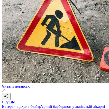
Читати повністю
CityLife
Ветеран відкрив безбар'єрний барбершоп у львівській лікарні