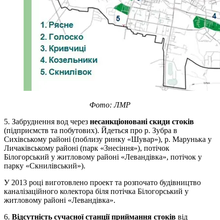
Фото: ЛМР
5. Забруднення вод через
несанкціоновані скиди стоків
(підприємств та побутових). Йдеться про р. Зубра в
Сихівському районі (поблизу ринку «Шувар»), р. Марунька у
Личаківському районі (парк «Знесіння»), потічок
Білогорський у житловому районі «Левандівка», потічок у
парку «Скнилівський»).
У 2013 році виготовлено проект та розпочато будівництво
каналізаційного колектора біля потічка Білогорський у
житловому районі «Левандівка».
6.
Відсутність сучасної станції приймання стоків
від