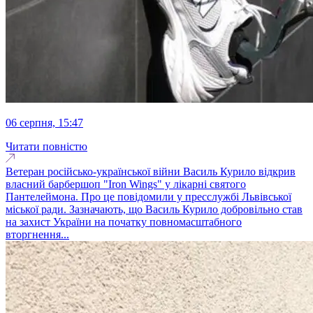
06 серпня, 15:47
Читати повністю
Ветеран російсько-української війни Василь Курило відкрив
власний барбершоп "Iron Wings" у лікарні святого
Пантелеймона. Про це повідомили у пресслужбі Львівської
міської ради. Зазначають, що Василь Курило добровільно став
на захист України на початку повномасштабного
вторгнення...