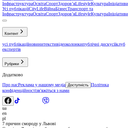
Інфраструктура
Освіта
Спорт
Здоровʼя
Lifestyle
Культура
Ініціатив
Усі публікації
CityLife
Війна
Бізнес
Транспорт та
Інфраструктура
Освіта
Спорт
Здоровʼя
Lifestyle
Культура
Ініціатив
Контент
усі публікації
новини
тексти
відео
колонки
публічні дискусії
клуб
експертів
Рубрики
Додатково
Про нас
Реклама у нашому медіа
Політика
Доступність
конфіденційності
зв'яжіться з нами
ua
en
pl
7 причин смороду у Львові