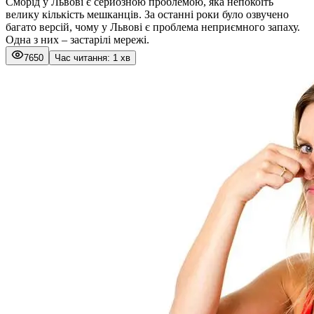
Сморід у Львові є серйозною проблемою, яка непокоїть
велику кількість мешканців. За останні роки було озвучено
багато версій, чому у Львові є проблема неприємного запаху.
Одна з них – застарілі мережі.
7650
Час читання: 1 хв