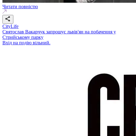
Читати повністю
CityLife
Святослав Вакарчук запрошує львів'ян на побачення у
Стрийському парку
Вхід на подію вільний.