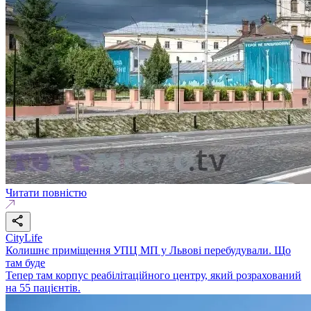
Читати повністю
CityLife
Колишнє приміщення УПЦ МП у Львові перебудували. Що
там буде
Тепер там корпус реабілітаційного центру, який розрахований
на 55 пацієнтів.