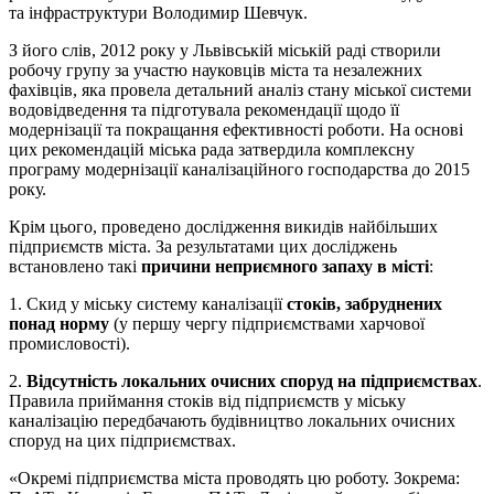
та інфраструктури Володимир Шевчук.
З його слів, 2012 року у Львівській міській раді створили
робочу групу за участю науковців міста та незалежних
фахівців, яка провела детальний аналіз стану міської системи
водовідведення та підготувала рекомендації щодо її
модернізації та покращання ефективності роботи. На основі
цих рекомендацій міська рада затвердила комплексну
програму модернізації каналізаційного господарства до 2015
року.
Крім цього, проведено дослідження викидів найбільших
підприємств міста. За результатами цих досліджень
встановлено такі
причини неприємного запаху в місті
:
1. Скид у міську систему каналізації
стоків, забруднених
понад норму
(у першу чергу підприємствами харчової
промисловості).
2.
Відсутність локальних очисних споруд на підприємствах
.
Правила приймання стоків від підприємств у міську
каналізацію передбачають будівництво локальних очисних
споруд на цих підприємствах.
«Окремі підприємства міста проводять цю роботу. Зокрема: