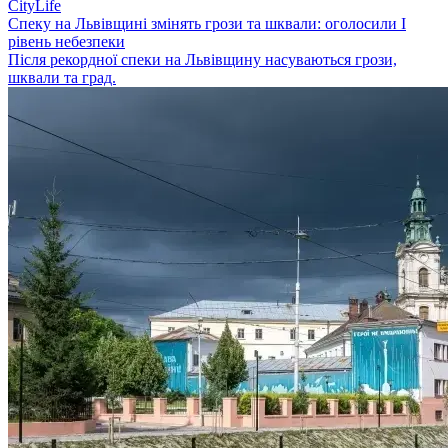
CityLife
Спеку на Львівщині змінять грози та шквали: оголосили І
рівень небезпеки
Після рекордної спеки на Львівщину насуваються грози,
шквали та град.