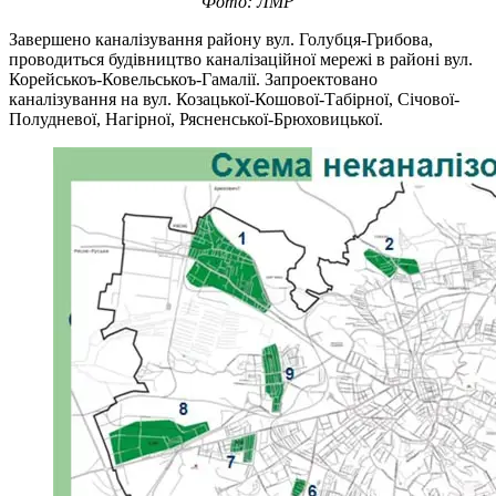
Фото: ЛМР
Завершено каналізування району вул. Голубця-Грибова,
проводиться будівництво каналізаційної мережі в районі вул.
Корейськоъ-Ковельськоъ-Гамалії. Запроектовано
каналізування на вул. Козацької-Кошової-Табірної, Січової-
Полудневої, Нагірної, Рясненської-Брюховицької.