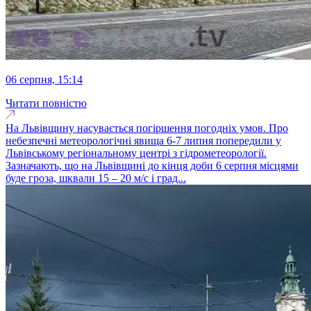
06 серпня, 15:14
Читати повністю
На Львівщину насувається погіршення погодніх умов. Про
небезпечні метеорологічні явища 6-7 липня попередили у
Львівському регіональному центрі з гідрометеорології.
Зазначають, що на Львівщині до кінця доби 6 серпня місцями
буде гроза, шквали 15 – 20 м/с і град...