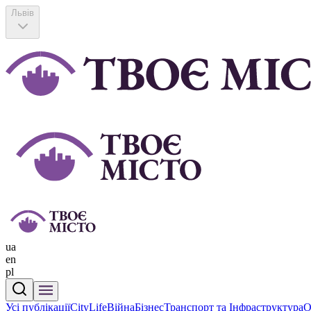
Львів
ua
en
pl
Усі публікації
CityLife
Війна
Бізнес
Транспорт та Інфраструктура
О