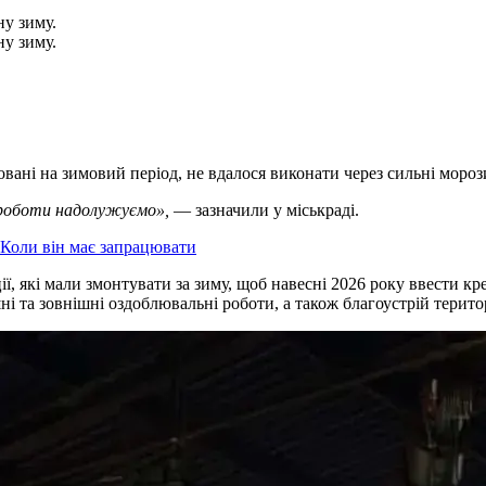
ну зиму.
ну зиму.
овані на зимовий період, не вдалося виконати через сильні моро
сі роботи надолужуємо»,
— зазначили у міськраді.
 Коли він має запрацювати
ції, які мали змонтувати за зиму, щоб навесні 2026 року ввести 
і та зовнішні оздоблювальні роботи, а також благоустрій територ