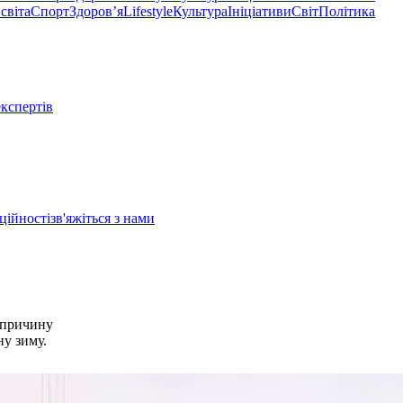
світа
Спорт
Здоровʼя
Lifestyle
Культура
Ініціативи
Світ
Політика
експертів
ційності
зв'яжіться з нами
и причину
ну зиму.