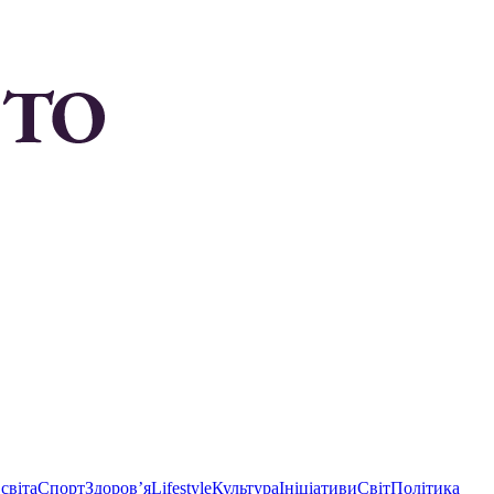
світа
Спорт
Здоровʼя
Lifestyle
Культура
Ініціативи
Світ
Політика