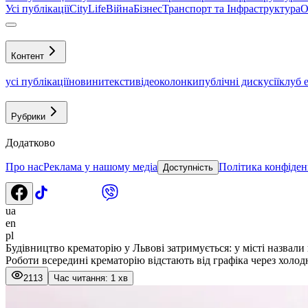
Усі публікації
CityLife
Війна
Бізнес
Транспорт та Інфраструктура
О
Контент
усі публікації
новини
тексти
відео
колонки
публічні дискусії
клуб 
Рубрики
Додатково
Про нас
Реклама у нашому медіа
Політика конфіден
Доступність
ua
en
pl
Будівництво крематорію у Львові затримується: у місті назвал
Роботи всередині крематорію відстають від графіка через холод
2113
Час читання: 1 хв