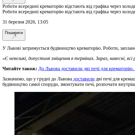
Роботи всередині крематорію відстають від графіка через холод
Роботи всередині крематорію відстають від графіка через холод
31 березня 2026, 13:05
Поширити
У Львові затримується будівництво крематорію. Роботи, заплан
«Є невеликі, допустимі зміщення в термінах. Зараз, навесні, в
Читайте також:
До Львова доставили дві печі для крематорію.
Зазначимо, що у грудні до Львова
доставили
дві печі для крема
будівництво самої споруди, змонтувати печі, розпочати внутрішн