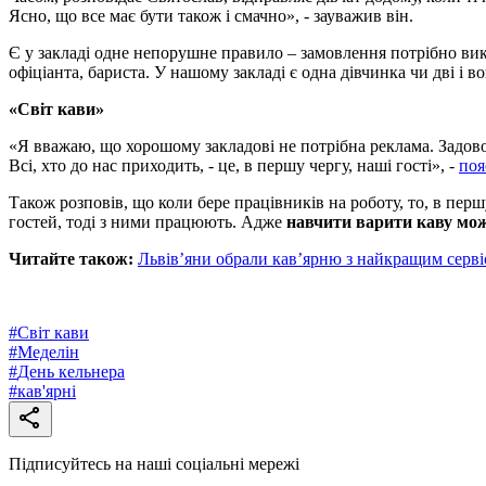
Ясно, що все має бути також і смачно», - зауважив він.
Є у закладі одне непорушне правило – замовлення потрібно вико
офіціанта, бариста. У нашому закладі є одна дівчинка чи дві і в
«Світ кави»
«Я вважаю, що хорошому закладові не потрібна реклама. Задово
Всі, хто до нас приходить, - це, в першу чергу, наші гості», -
поя
Також розповів, що коли бере працівників на роботу, то, в перш
гостей, тоді з ними працюють. Адже
навчити варити каву можн
Читайте також:
Львів’яни обрали кав’ярню з найкращим серв
#
Світ кави
#
Меделін
#
День кельнера
#
кав'ярні
Підписуйтесь на наші соціальні мережі