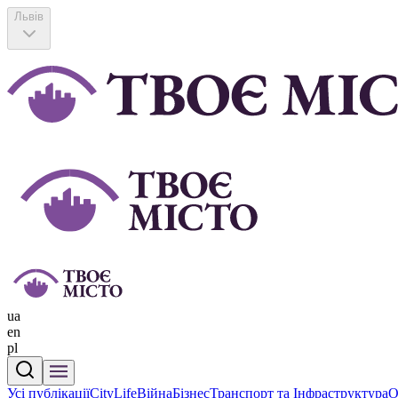
Львів
ua
en
pl
Усі публікації
CityLife
Війна
Бізнес
Транспорт та Інфраструктура
О