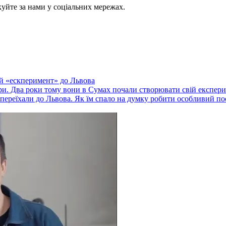
куйте за нами у соціальних мережах.
ій «ескперимент» до Львова
и. Два роки тому вони в Сумах почали створювати свій експери
 переїхали до Львова. Як їм спало на думку робити особливий посу