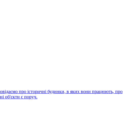
зповідаємо про історичні будинки, в яких вони працюють, про
ні об'єкти є поруч.