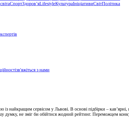
світа
Спорт
Здоровʼя
Lifestyle
Культура
Ініціативи
Світ
Політика
експертів
ційності
зв'яжіться з нами
ю із найкращим сервісом у Львові. В основі підбірки – кав’ярні, 
ашу думку, не зміг би обійтися жодний рейтинг. Переможцем конку