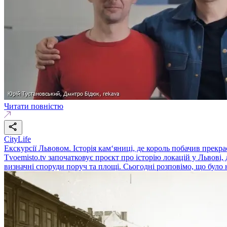
Читати повністю
CityLife
Екскурсії Львовом. Історія кам‘яниці, де король побачив прекр
Tvoemisto.tv започатковує проєкт про історію локацій у Львові
визначні споруди поруч та площі. Сьогодні розповімо, що було на 