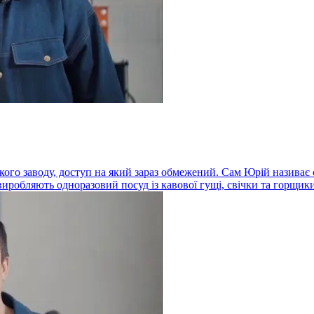
ького заводу, доступ на який зараз обмежений. Сам Юрій називає
иробляють одноразовий посуд із кавової гущі, свічки та горщики д