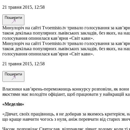
21 травня 2015, 12:58
Поширити
Минулоріч на сайті Tvoemisto.tv тривало голосування за кав’ярн
також декілька популярних львівських закладів, без яких, на н
голосування опинилася кав’ярня «Світ кави».
Минулоріч на сайті Tvoemisto.tv тривало голосування за кав’ярн
також декілька популярних львівських закладів, без яких, на н
голосування опинилася кав’ярня «Світ кави».
21 травня 2015, 12:58
Поширити
Власники кав’ярень-переможниць конкурсу розповіли, як вони о
якостями має володіти офіціант, щоб працювати у найкращій ка
«Меделін»
«Дівчат, своїх працівниць, я не добирав за якимось критерієм,
що краще навчити чогось з нуля, аніж перевчати від старих звич
Часом, розповідає Святослав, відправляє дівчат додому, коли ті