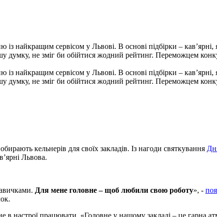
ю із найкращим сервісом у Львові. В основі підбірки – кав’ярні, 
ашу думку, не зміг би обійтися жодний рейтинг. Переможцем конку
ю із найкращим сервісом у Львові. В основі підбірки – кав’ярні, 
ашу думку, не зміг би обійтися жодний рейтинг. Переможцем конку
бирають кельнерів для своїх закладів. Із нагоди святкування
Дн
в’ярні Львова.
 навичками.
Для мене головне – щоб любили свою роботу
», -
поя
ок.
 не в настрої працювати. «Головне у нашому закладі – це гарна ат