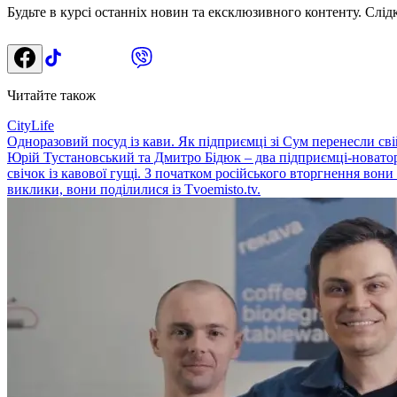
Будьте в курсі останніх новин та ексклюзивного контенту. Слід
Читайте також
CityLife
Одноразовий посуд із кави. Як підприємці зі Сум перенесли св
Юрій Тустановський та Дмитро Бідюк – два підприємці-новатор
свічок із кавової гущі. З початком російського вторгнення вони
виклики, вони поділилися із Tvoemisto.tv.