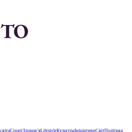
світа
Спорт
Здоровʼя
Lifestyle
Культура
Ініціативи
Світ
Політика