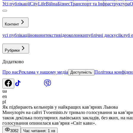
Усі публікації
CityLife
Війна
Бізнес
Транспорт та Інфраструктура
О
Контент
усі публікації
новини
тексти
відео
колонки
публічні дискусії
клуб 
Рубрики
Додатково
Про нас
Реклама у нашому медіа
Політика конфіден
Доступність
ua
en
pl
Як підбирають кельнерів у найкращих кав’ярнях Львова
Минулоріч на сайті Tvoemisto.tv тривало голосування за кав’ярн
також декілька популярних львівських закладів, без яких, на н
голосування опинилася кав’ярня «Світ кави».
3082
Час читання: 1 хв