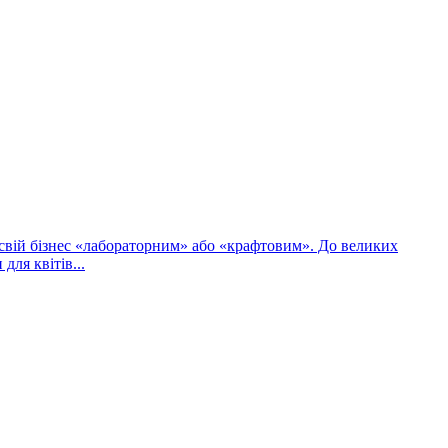
 свій бізнес «лабораторним» або «крафтовим». До великих
ля квітів...