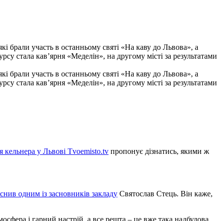
які брали участь в останньому святі «На каву до Львова», а
рсу стала кав’ярня «Меделін», на другому місті за результатами
які брали участь в останньому святі «На каву до Львова», а
рсу стала кав’ярня «Меделін», на другому місті за результатами
я кельнера у Львові
Tvoemisto.tv
пропонує дізнатись, якими ж
снив одним із засновників закладу
Святослав Стець. Він каже,
мосфера і гарний настрій, а все решта – це вже така надбудова.