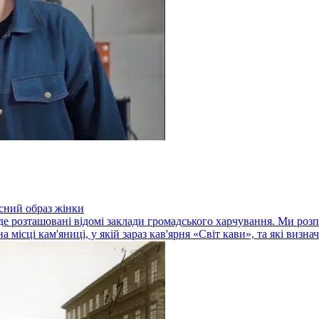
асний образ жінки
, де розташовані відомі заклади громадського харчування. Ми ро
місці кам'яниці, у якій зараз кав'ярня «Світ кави», та які визнач