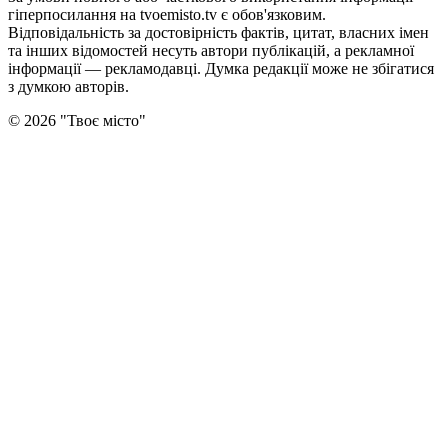
гіперпосилання на tvoemisto.tv є обов'язковим.
Відповідальність за достовірність фактів, цитат, власних імен
та інших відомостей несуть автори публікацій, а рекламної
інформації — рекламодавці. Думка редакцiї може не збiгатися
з думкою авторiв.
©
2026
"
Твоє місто
"