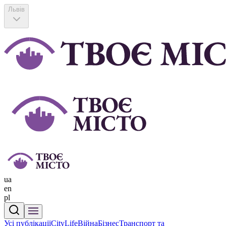
Львів
ua
en
pl
Усі публікації
CityLife
Війна
Бізнес
Транспорт та