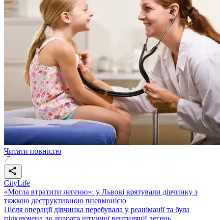
Читати повністю
CityLife
«Могла втратити легеню»: у Львові врятували дівчинку з
тяжкою деструктивною пневмонією
Після операції дівчинка перебувала у реанімації та була
підключена до апарата штучної вентиляції легень.