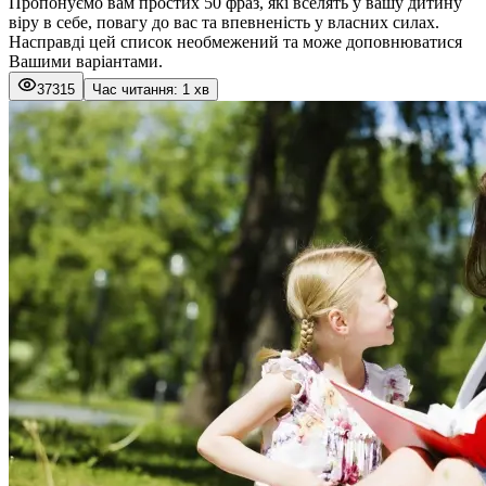
Пропонуємо вам простих 50 фраз, які вселять у вашу дитину
віру в себе, повагу до вас та впевненість у власних силах.
Насправді цей список необмежений та може доповнюватися
Вашими варіантами.
37315
Час читання: 1 хв