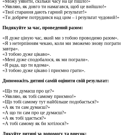
«Можу уявити, скільки часу на це пішло!»
«Уявляю, як довго ти намагався, щоб це вийшло!»
«Твої старання дають гарний результат!»
«Ти добряче потрудився над цим – і результат чудовий!»
Подякуйте за час, проведений разом:
«Я дуже ціную час, який ми з тобою проводимо разом».
«Я з нетерпінням чекаю, коли ми зможемо знову пограти
завтра».
«З тобою дуже цікаво».
«Мені дуже сподобалося, як ми пограли».
«Я рада, що ти вдома».
«З тобою дуже цікаво і приємно грати».
Допоможіть дитині самій оцінити свій результат:
«Що ти думаєш про це?»
«Уявляю, як тобі самому приємно!»
«Що тобі самому тут найбільше подобається?»
«А як ти сам думаєш?»
«А що ти сам про це думаєш?»
«А як тобі здається?»
«А тобі самому як би хотілося?»
Дякуйте дитині за допомогу та внесок: