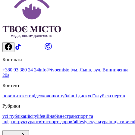
Контакти
+380 93 380 24 24
info@tvoemisto.tv
м. Львів, вул. Винниченка,
20а
Контент
новини
тексти
відео
колонки
публічні дискусії
клуб експертів
Рубрики
усі публікації
citylife
війна
бізнес
транспорт та
інфраструктура
освіта
спорт
здоровʼя
lifestyle
культура
ініціативи
св