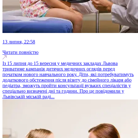
13 липня, 22:58
Читати повністю
Із 15 липня до 15 вересня у медичних закладах Львова
триватиме кампанія дитячих медичних оглядів перед
початком нового навчального року. Діти, які потребуватимуть
додаткового обстеження після візиту до сімейного лікаря або
педіатра, зможуть пройти консультації вузьких спеціалістів у
спеціально визначені дні та години. Про це повідомили у
Львівській міській раді...