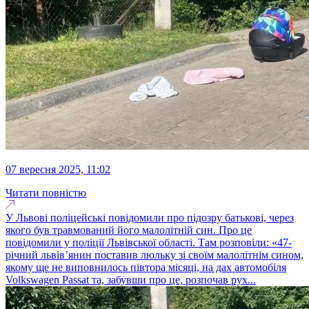
07 вересня 2025, 11:02
Читати повністю
У Львові поліцейські повідомили про підозру батькові, через
якого був травмований його малолітній син. Про це
повідомили у поліції Львівської області. Там розповіли: «47-
річний львів’янин поставив люльку зі своїм малолітнім сином,
якому ще не виповнилось півтора місяці, на дах автомобіля
Volkswagen Passat та, забувши про це, розпочав рух...