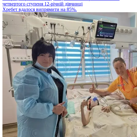
четвертого ступеня 12-річній дівчинці
Хребет вдалося випрямити на 85%.