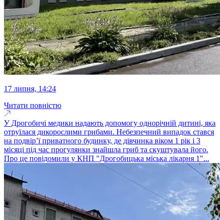
17 липня, 14:24
Читати повністю
У Дрогобичі медики надають допомогу однорічній дитині, яка
отруїлася дикорослими грибами. Небезпечний випадок стався
на подвір’ї приватного будинку, де дівчинка віком 1 рік і 3
місяці під час прогулянки знайшла гриб та скуштувала його.
Про це повідомили у КНП "Дрогобицька міська лікарня 1"...