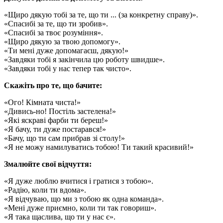
«Щиро дякую тобі за те, що ти ... (за конкретну справу)».
«Спасибі за те, що ти зробив».
«Спасибі за твоє розуміння».
«Щиро дякую за твою допомогу».
«Ти мені дуже допомагаєш, дякую!»
«Завдяки тобі я закінчила цю роботу швидше».
«Завдяки тобі у нас тепер так чисто».
Скажіть про те, що бачите:
«Ого! Кімната чиста!»
«Дивись-но! Постіль застелена!»
«Які яскраві фарби ти береш!»
«Я бачу, ти дуже постарався!»
«Бачу, що ти сам прибрав зі столу!»
«Я не можу намилуватись тобою! Ти такий красивий!»
Змалюйте свої відчуття:
«Я дуже люблю вчитися і гратися з тобою».
«Радію, коли ти вдома».
«Я відчуваю, що ми з тобою як одна команда».
«Мені дуже приємно, коли ти так говориш».
«Я така щаслива, що ти у нас є».