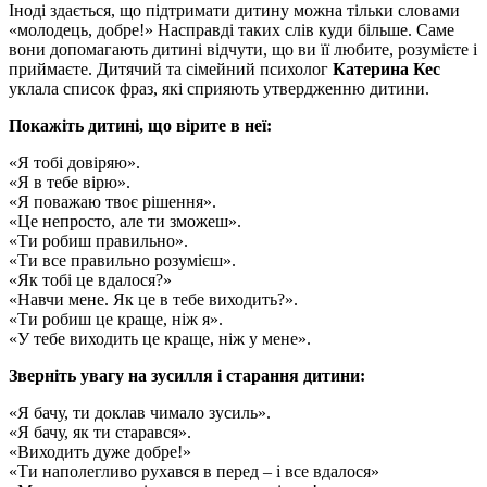
Іноді здається, що підтримати дитину можна тільки словами
«молодець, добре!» Насправді таких слів куди більше. Саме
вони допомагають дитині відчути, що ви її любите, розумієте і
приймаєте. Дитячий та сімейний психолог
Катерина Кес
уклала список фраз, які сприяють утвердженню дитини.
Покажіть дитині, що вірите в неї:
«Я тобі довіряю».
«Я в тебе вірю».
«Я поважаю твоє рішення».
«Це непросто, але ти зможеш».
«Ти робиш правильно».
«Ти все правильно розумієш».
«Як тобі це вдалося?»
«Навчи мене. Як це в тебе виходить?».
«Ти робиш це краще, ніж я».
«У тебе виходить це краще, ніж у мене».
Зверніть увагу на зусилля і старання дитини:
«Я бачу, ти доклав чимало зусиль».
«Я бачу, як ти старався».
«Виходить дуже добре!»
«Ти наполегливо рухався в перед – і все вдалося»