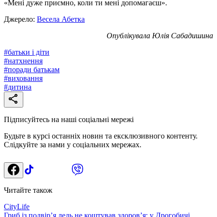
«Мені дуже приємно, коли ти мені допомагаєш».
Джерело:
Весела Абетка
Опублікувала Юлія Сабадишина
#
батьки і діти
#
натхнення
#
поради батькам
#
виховання
#
дитина
Підписуйтесь на наші соціальні мережі
Будьте в курсі останніх новин та ексклюзивного контенту.
Слідкуйте за нами у соціальних мережах.
Читайте також
CityLife
Гриб із подвір’я ледь не коштував здоров’я: у Дрогобичі