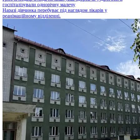
госпіталізували однорічну малечу
Наразі дівчинка перебуває під наглядом лікарів у
реанімаційному відділенні.