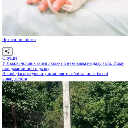
Читати повністю
CityLife
У Львові чоловік забув люльку з немовлям на даху авто. Йому
повідомили про підозру
Лікарі діагностували у немовляти забої та інші тілесні
ушкодження