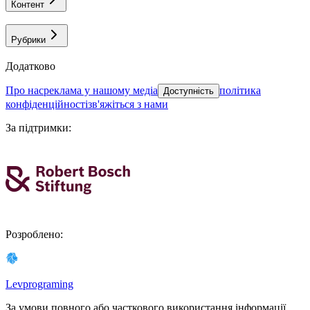
Контент
Рубрики
Додатково
про нас
реклама у нашому медіа
політика
Доступність
конфіденційності
зв'яжіться з нами
За підтримки
:
Розроблено
:
Levprograming
За умови повного або часткового використання iнформацiї