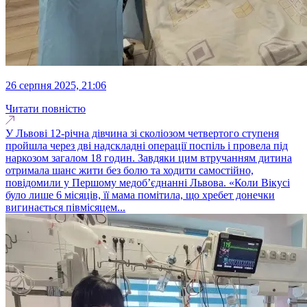
26 серпня 2025, 21:06
Читати повністю
У Львові 12-річна дівчина зі сколіозом четвертого ступеня
пройшла через дві надскладні операції поспіль і провела під
наркозом загалом 18 годин. Завдяки цим втручанням дитина
отримала шанс жити без болю та ходити самостійно,
повідомили у Першому медоб’єднанні Львова. «Коли Вікусі
було лише 6 місяців, її мама помітила, що хребет донечки
вигинається півмісяцем...