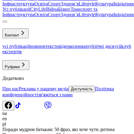
Інфраструктура
Освіта
Спорт
Здоровʼя
Lifestyle
Культура
Ініціатив
Усі публікації
CityLife
Війна
Бізнес
Транспорт та
Інфраструктура
Освіта
Спорт
Здоровʼя
Lifestyle
Культура
Ініціатив
Контент
усі публікації
новини
тексти
відео
колонки
публічні дискусії
клуб
експертів
Рубрики
Додатково
Про нас
Реклама у нашому медіа
Політика
Доступність
конфіденційності
зв'яжіться з нами
ua
en
pl
Поради мудрим батькам: 50 фраз, які хоче чути дитина