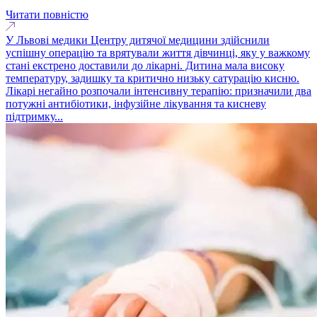
Читати повністю
У Львові медики Центру дитячої медицини здійснили
успішну операцію та врятували життя дівчинці, яку у важкому
стані екстрено доставили до лікарні. Дитина мала високу
температуру, задишку та критично низьку сатурацію кисню.
Лікарі негайно розпочали інтенсивну терапію: призначили два
потужні антибіотики, інфузійне лікування та кисневу
підтримку...