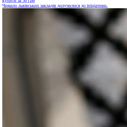
купити за 50 грн
Чимало львівських закладів долучилися до ініціативи.