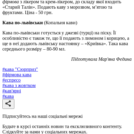
фірмова
з лікером та крем-лікером, до складу якої входить
«Старий Талін». Подають каву з морозвом, м’ятою та
фруктами. Ціна - 50 грн.
Кава по-львівськи
(Копальня кави)
Кава по-львівськи готується у джезві (турці) на піску. Її
особливістю є також те, що її подають з лимоном і корицею, а
ще в неї додають львівську настоянку – «Криївка». Така кава
середнього розміру – 80-90 мл.
Підготувала Мар'яна Федина
#
кава "Сюрприз"
#
фірмова кава
#
еспресо
#
кава з жовтком
#
кав'ярні
#
кава
Підписуйтесь на наші соціальні мережі
Будьте в курсі останніх новин та ексклюзивного контенту.
Слідкуйте за нами у соціальних мережах.