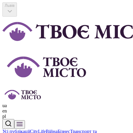
Львів
ua
en
pl
Усі публікації
CityLife
Війна
Бізнес
Транспорт та