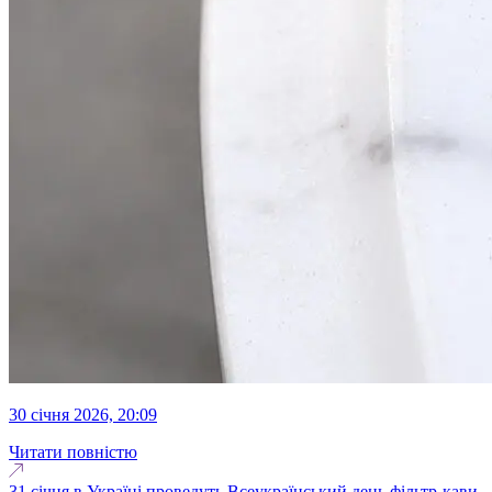
30 січня 2026, 20:09
Читати повністю
31 січня в Україні проведуть Всеукраїнський день фільтр-кави.