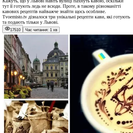
Кажуть, що у Львові навіть вулиці пахнуть кавою, оскільки
тут її готують ледь не всюди. Проте, в такому різноманітті
кавових рецептів найважче знайти щось особливе.
Tvoemisto.tv дізналося три унікальні рецепти кави, які готують
та подають тільки у Львові.
17510
Час читання: 1 хв