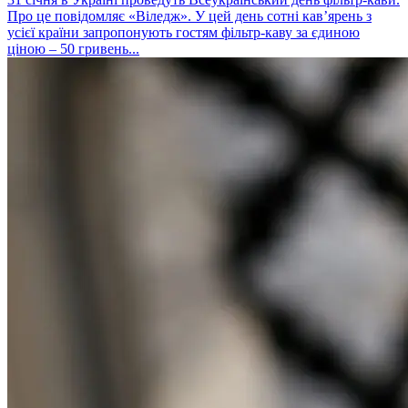
Про це повідомляє «Віледж». У цей день сотні кав’ярень з
усієї країни запропонують гостям фільтр-каву за єдиною
ціною – 50 гривень...