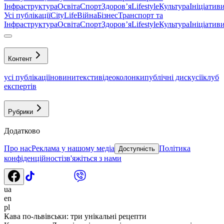
Інфраструктура
Освіта
Спорт
Здоровʼя
Lifestyle
Культура
Ініціатив
Усі публікації
CityLife
Війна
Бізнес
Транспорт та
Інфраструктура
Освіта
Спорт
Здоровʼя
Lifestyle
Культура
Ініціатив
Контент
усі публікації
новини
тексти
відео
колонки
публічні дискусії
клуб
експертів
Рубрики
Додатково
Про нас
Реклама у нашому медіа
Політика
Доступність
конфіденційності
зв'яжіться з нами
ua
en
pl
Кава по-львівськи: три унікальні рецепти