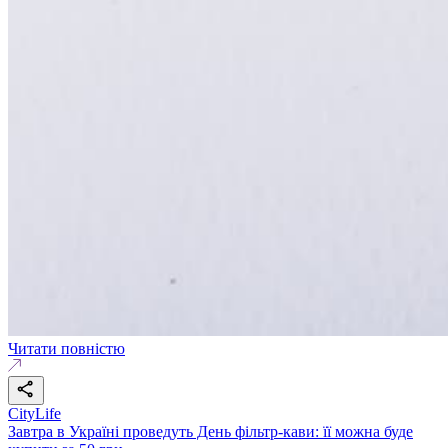
Читати повністю
CityLife
Завтра в Україні проведуть День фільтр-кави: її можна буде