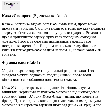
Поширити
Кава «Сюрприз»
(Віденська кав’ярня)
Кава «Сюрприз» відома багатьом львів’янам, проте може
шокувати туристів. Сюрприз полягає в тому, що каву подають
зверху із збитими жовтками та цукровою пудрою. Виходить,
що ви прикушуєте гарячу гірку каву холодним солодким
жовтком. Проте, за словами працівників закладу, таке
поєднання гармонійне й приємне на смак, тому більшість
клієнтів приходить саме за цим напоєм. Ціна такої кави - 30
гривень.
Фірмова кава
(Café 1)
У цій кав’ярні є одразу три унікальні рецепти кави. І хоча
складові можуть здаватись традиційними, проте вони
відрізняються особливою подачею та смаком.
Кава №1
– це еспресо, яке подають із ягідним соусом з
вишнями, вершками та кулькою морозива під шоколадом з
горіхами (ціна - 37 грн).
Кава Амелі
– напій, що подаєть із
бренді. Проте, окрім алкоголю до нього також входять кулька
морозива з лікером та гарячий шоколад.(ціна - 46 грн).
Кава