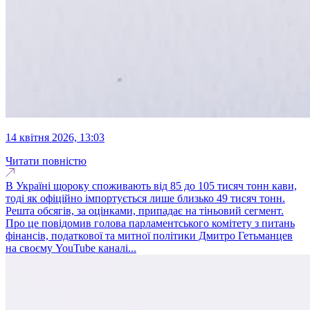
14 квітня 2026, 13:03
Читати повністю
В Україні щороку споживають від 85 до 105 тисяч тонн кави,
тоді як офіційно імпортується лише близько 49 тисяч тонн.
Решта обсягів, за оцінками, припадає на тіньовий сегмент.
Про це повідомив голова парламентського комітету з питань
фінансів, податкової та митної політики Дмитро Гетьманцев
на своєму YouTube каналі...