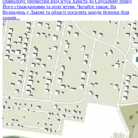
символізує урочистий вхід Ісуса Христа до Єрусалиму перед
Його стражданнями та розп’яттям. Читайте також: На
Великдень у Львові та області посилять заходи безпеки біля
храмів...