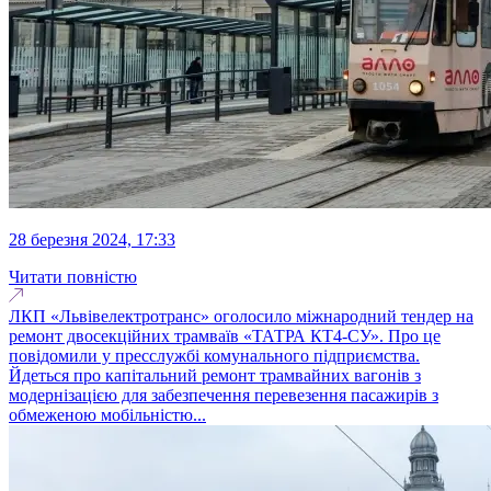
28 березня 2024, 17:33
Читати повністю
ЛКП «Львівелектротранс» оголосило міжнародний тендер на
ремонт двосекційних трамваїв «ТАТРА КТ4-СУ». Про це
повідомили у пресслужбі комунального підприємства.
Йдеться про капітальний ремонт трамвайних вагонів з
модернізацією для забезпечення перевезення пасажирів з
обмеженою мобільністю...