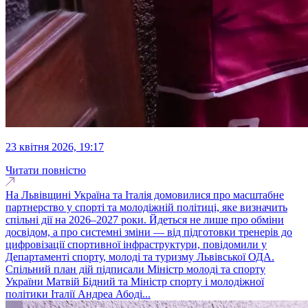
23 квітня 2026, 19:17
Читати повністю
На Львівщині Україна та Італія домовилися про масштабне
партнерство у спорті та молодіжній політиці, яке визначить
спільні дії на 2026–2027 роки. Йдеться не лише про обміни
досвідом, а про системні зміни — від підготовки тренерів до
цифровізації спортивної інфраструктури, повідомили у
Департаменті спорту, молоді та туризму Львівської ОДА.
Спільний план дій підписали Міністр молоді та спорту
України Матвій Бідний та Міністр спорту і молодіжної
політики Італії Андреа Абоді...