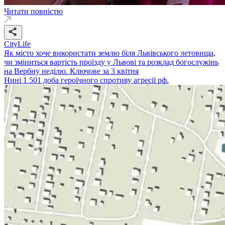
Читати повністю
CityLife
Як місто хоче використати землю біля Львівського летовища,
чи зміниться вартість проїзду у Львові та розклад богослужінь
на Вербну неділю. Ключове за 3 квітня
Нині 1 501 доба героїчного спротиву агресії рф.