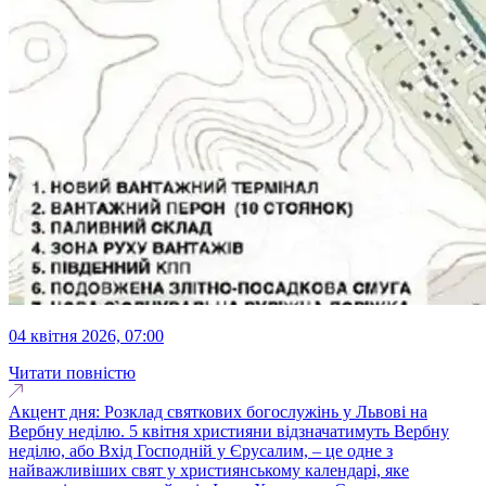
04 квітня 2026, 07:00
Читати повністю
Акцент дня: Розклад святкових богослужінь у Львові на
Вербну неділю. 5 квітня християни відзначатимуть Вербну
неділю, або Вхід Господній у Єрусалим, – це одне з
найважливіших свят у християнському календарі, яке