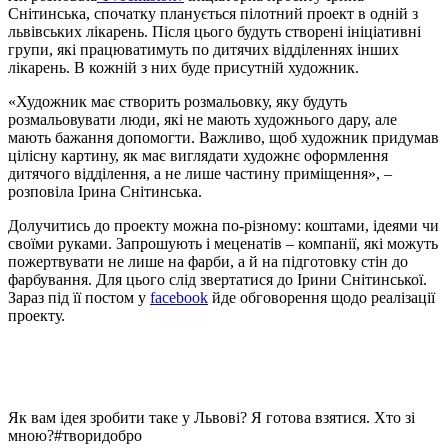
Снітинська, спочатку планується пілотний проект в одній з
львівських лікарень. Після цього будуть створені ініціативні
групи, які працюватимуть по дитячих відділеннях інших
лікарень. В кожній з них буде присутній художник.
«Художник має створить розмальовку, яку будуть
розмальовувати люди, які не мають художнього дару, але
мають бажання допомогти. Важливо, щоб художник придумав
цілісну картину, як має виглядати художнє оформлення
дитячого відділення, а не лише частину приміщення», –
розповіла Ірина Снітинська.
Долучитись до проекту можна по-різному: коштами, ідеями чи
своїми руками. Запрошують і меценатів – компанії, які можуть
пожертвувати не лише на фарби, а й на підготовку стін до
фарбування. Для цього слід звертатися до Ірини Снітинської.
Зараз під її постом у
facebook
йде обговорення щодо реалізації
проекту.
Як вам ідея зробити таке у Львові? Я готова взятися. Хто зі
мною?#творидобро