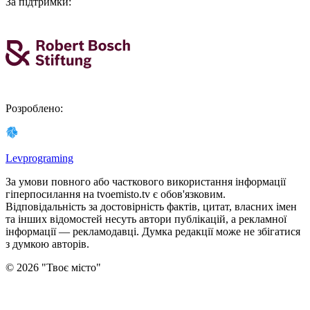
За підтримки
:
Розроблено
:
Levprograming
За умови повного або часткового використання iнформацiї
гіперпосилання на tvoemisto.tv є обов'язковим.
Відповідальність за достовірність фактів, цитат, власних імен
та інших відомостей несуть автори публікацій, а рекламної
інформації — рекламодавці. Думка редакцiї може не збiгатися
з думкою авторiв.
©
2026
"
Твоє місто
"