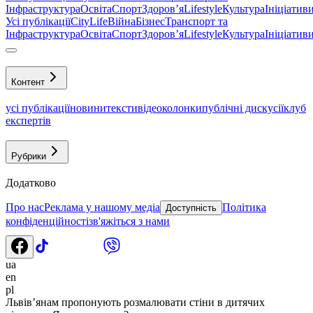
Інфраструктура
Освіта
Спорт
Здоровʼя
Lifestyle
Культура
Ініціатив
Усі публікації
CityLife
Війна
Бізнес
Транспорт та
Інфраструктура
Освіта
Спорт
Здоровʼя
Lifestyle
Культура
Ініціатив
Контент
усі публікації
новини
тексти
відео
колонки
публічні дискусії
клуб
експертів
Рубрики
Додатково
Про нас
Реклама у нашому медіа
Політика
Доступність
конфіденційності
зв'яжіться з нами
ua
en
pl
Львів’янам пропонують розмалювати стіни в дитячих