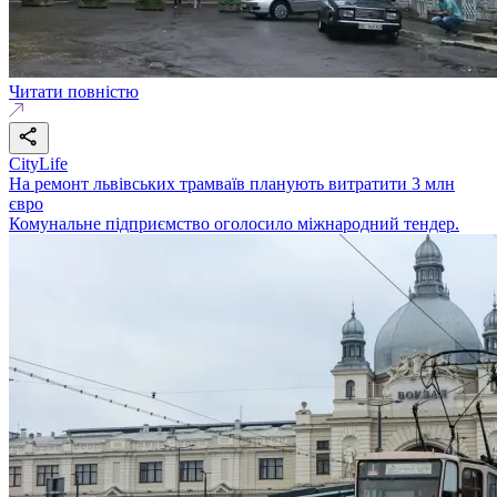
Читати повністю
CityLife
На ремонт львівських трамваїв планують витратити 3 млн
євро
Комунальне підприємство оголосило міжнародний тендер.