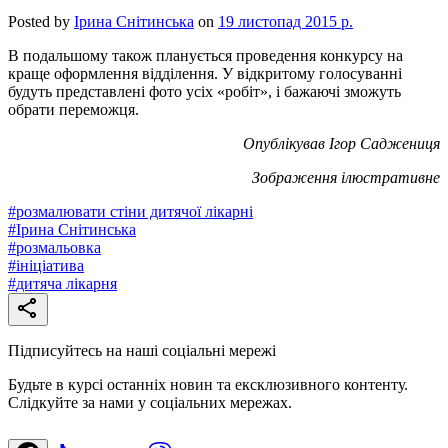
Posted by
Ірина Снітинська
on
19 листопад 2015 р.
В подальшому також планується проведення конкурсу на
краще оформлення відділення. У відкритому голосуванні
будуть представлені фото усіх «робіт», і бажаючі зможуть
обрати переможця.
Опублікував Ігор Саджениця
Зображення ілюстративне
#
розмалювати стіни дитячої лікарні
#
Ірина Снітинська
#
розмальовка
#
ініціатива
#
дитяча лікарня
Підписуйтесь на наші соціальні мережі
Будьте в курсі останніх новин та ексклюзивного контенту.
Слідкуйте за нами у соціальних мережах.