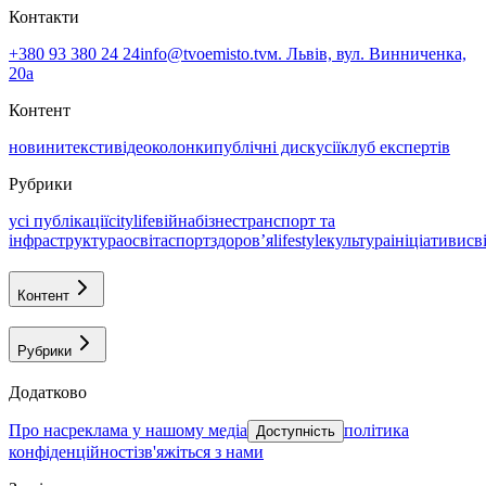
Контакти
+380 93 380 24 24
info@tvoemisto.tv
м. Львів, вул. Винниченка,
20а
Контент
новини
тексти
відео
колонки
публічні дискусії
клуб експертів
Рубрики
усі публікації
citylife
війна
бізнес
транспорт та
інфраструктура
освіта
спорт
здоровʼя
lifestyle
культура
ініціативи
св
Контент
Рубрики
Додатково
про нас
реклама у нашому медіа
політика
Доступність
конфіденційності
зв'яжіться з нами