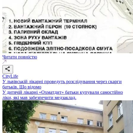
Читати повністю
CityLife
У львівській лікарні проведуть розслідування через скарги
батьків. Що відомо
У дитячій лікарні «Охматдит» батьки купували самостійно
ліки, які мав забезпечити медзаклад.