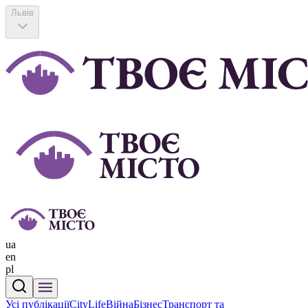
Львів
ua
en
pl
Усі публікації
CityLife
Війна
Бізнес
Транспорт та