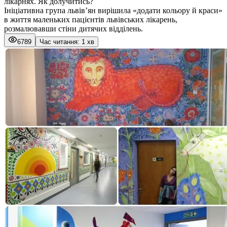
лікарнях. Як долучитись?
Ініціативна група львів’ян вирішила «додати кольору й краси»
в життя маленьких пацієнтів львівських лікарень,
розмалювавши стіни дитячих відділень.
6789
Час читання: 1 хв