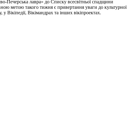
єво-Печерська лавра» до Списку всесвітньої спадщини
ою метою такого тижня є привертання уваги до культурної
 у Вікіпедії, Вікімандрах та інших вікіпроектах.