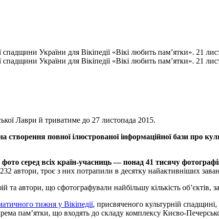
ї спадщини України для Вікіпедії «Вікі любить пам’ятки». 21 ли
ї спадщини України для Вікіпедії «Вікі любить пам’ятки». 21 ли
ької Лаври й триватиме до 27 листопада 2015.
створення повної ілюстрованої інформаційної бази про культ
 фото серед всіх країн-учасниць — понад 41 тисячу фотографі
232 автори, троє з них потрапили в десятку найактивніших завант
 та автори, що сфотографували найбільшу кількість об’єктів, за
матичного тижня у Вікіпедії
, присвяченого культурній спадщині, 
ема пам’ятки, що входять до складу комплексу Києво-Печерської