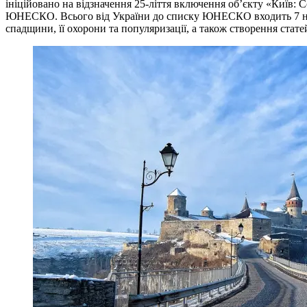
ініційовано на відзначення 25-ліття включення об’єкту «Київ:
ЮНЕСКО. Всього від України до списку ЮНЕСКО входить 7 най
спадщини, її охорони та популяризації, а також створення стате