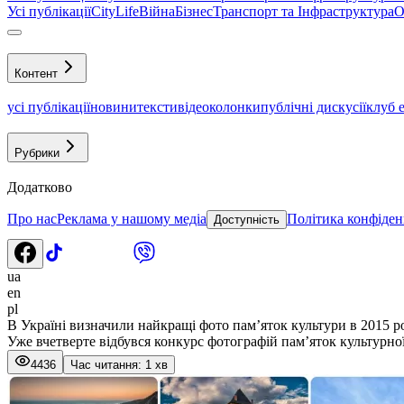
Усі публікації
CityLife
Війна
Бізнес
Транспорт та Інфраструктура
О
Контент
усі публікації
новини
тексти
відео
колонки
публічні дискусії
клуб 
Рубрики
Додатково
Про нас
Реклама у нашому медіа
Політика конфіден
Доступність
ua
en
pl
В Україні визначили найкращі фото пам’яток культури в 2015 р
Уже вчетверте відбувся конкурс фотографій пам’яток культурно
4436
Час читання: 1 хв