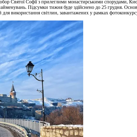
 Собор Святої Софії з прилеглими монастирськими спорудами, Ки
менувань. Підсумки тижня буде здійснено до 25 грудня. Основн
й для використання світлин, завантажених у рамках фотоконкурсу,