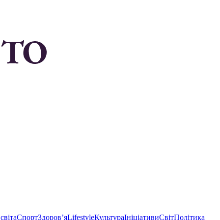
світа
Спорт
Здоровʼя
Lifestyle
Культура
Ініціативи
Світ
Політика