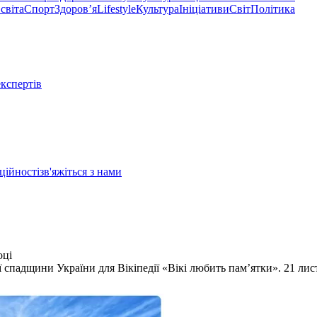
світа
Спорт
Здоровʼя
Lifestyle
Культура
Ініціативи
Світ
Політика
експертів
ційності
зв'яжіться з нами
оці
ї спадщини України для Вікіпедії «Вікі любить пам’ятки». 21 ли