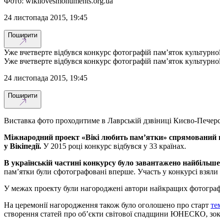
Фото: wikilovesmonuments.org.ua
24 листопада 2015, 19:45
Поширити
Уже вчетверте відбувся конкурс фотографій пам’яток культурно
Уже вчетверте відбувся конкурс фотографій пам’яток культурно
24 листопада 2015, 19:45
Поширити
Виставка фото проходитиме в Лаврській дзвіниці Києво-Печерс
Міжнародний проект «Вікі любить пам’ятки» спрямований на 
у Вікіпедії.
У 2015 році конкурс відбувся у 33 країнах.
В українській частині конкурсу було завантажено найбільше
пам’ятки були сфотографовані вперше. Участь у конкурсі взяли 
У межах проекту були нагороджені автори найкращих фотографій
На церемонії нагородження також було оголошено про старт
те
створення статей про об’єкти світової спадщини ЮНЕСКО, зокр