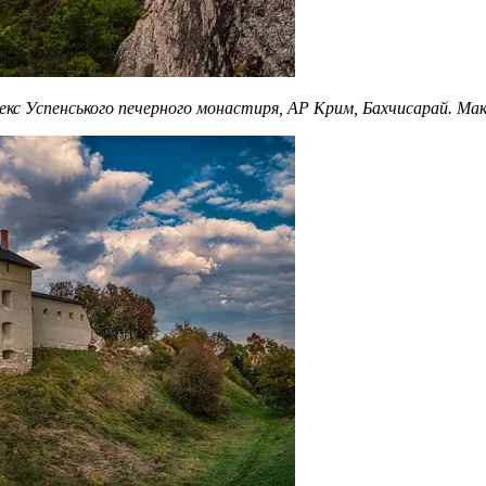
плекс Успенського печерного монастиря, АР Крим, Бахчисарай. М