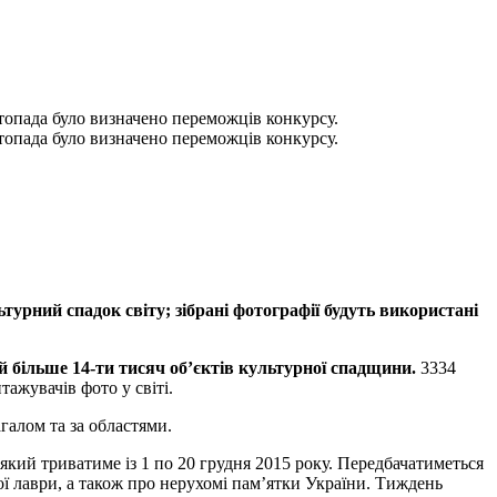
стопада було визначено переможців конкурсу.
стопада було визначено переможців конкурсу.
урний спадок світу; зібрані фотографії будуть використані
й більше 14-ти тисяч об’єктів культурної спадщини.
3334
ажувачів фото у світі.
галом та за областями.
який триватиме із 1 по 20 грудня 2015 року. Передбачатиметься
 лаври, а також про нерухомі пам’ятки України. Тиждень