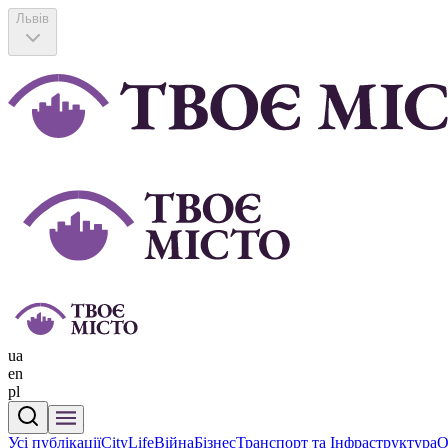
Львів
ua
en
pl
Усі публікації
CityLife
Війна
Бізнес
Транспорт та Інфраструктура
О