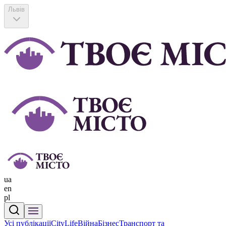
Львів
ua
en
pl
Усі публікації
CityLife
Війна
Бізнес
Транспорт та