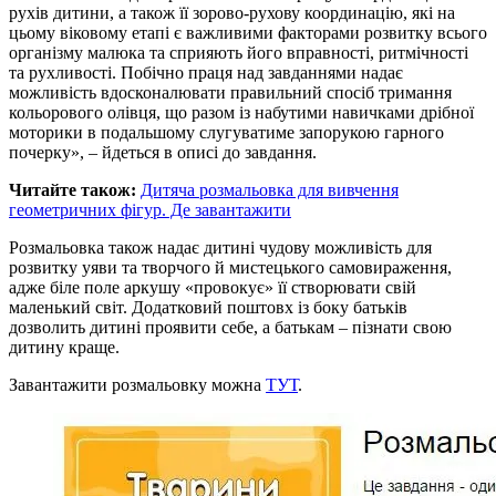
рухів дитини, а також її зорово-рухову координацію, які на
цьому віковому етапі є важливими факторами розвитку всього
організму малюка та сприяють його вправності, ритмічності
та рухливості. Побічно праця над завданнями надає
можливість вдосконалювати правильний спосіб тримання
кольорового олівця, що разом із набутими навичками дрібної
моторики в подальшому слугуватиме запорукою гарного
почерку», – йдеться в описі до завдання.
Читайте також:
Дитяча розмальовка для вивчення
геометричних фігур. Де завантажити
Розмальовка також надає дитині чудову можливість для
розвитку уяви та творчого й мистецького самовираження,
адже біле поле аркушу «провокує» її створювати свій
маленький світ. Додатковий поштовх із боку батьків
дозволить дитині проявити себе, а батькам – пізнати свою
дитину краще.
Завантажити розмальовку можна
ТУТ
.