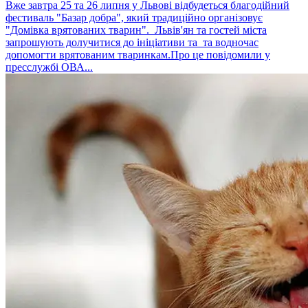
Вже завтра 25 та 26 липня у Львові відбудеться благодійний
фестиваль "Базар добра", який традиційно організовує
"Домівка врятованих тварин". Львів'ян та гостей міста
запрошують долучитися до ініціативи та та водночас
допомогти врятованим тваринкам.Про це повідомили у
пресслужбі ОВА...