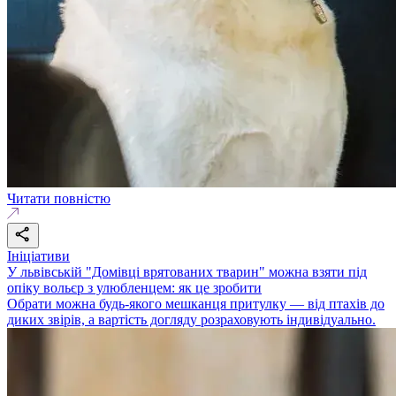
Читати повністю
Ініціативи
У львівській "Домівці врятованих тварин" можна взяти під
опіку вольєр з улюбленцем: як це зробити
Обрати можна будь-якого мешканця притулку — від птахів до
диких звірів, а вартість догляду розраховують індивідуально.