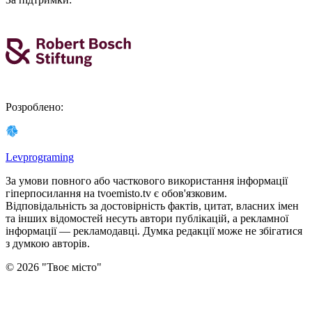
Розроблено
:
Levprograming
За умови повного або часткового використання iнформацiї
гіперпосилання на tvoemisto.tv є обов'язковим.
Відповідальність за достовірність фактів, цитат, власних імен
та інших відомостей несуть автори публікацій, а рекламної
інформації — рекламодавці. Думка редакцiї може не збiгатися
з думкою авторiв.
©
2026
"
Твоє місто
"