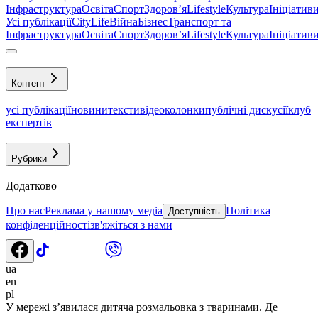
Інфраструктура
Освіта
Спорт
Здоровʼя
Lifestyle
Культура
Ініціатив
Усі публікації
CityLife
Війна
Бізнес
Транспорт та
Інфраструктура
Освіта
Спорт
Здоровʼя
Lifestyle
Культура
Ініціатив
Контент
усі публікації
новини
тексти
відео
колонки
публічні дискусії
клуб
експертів
Рубрики
Додатково
Про нас
Реклама у нашому медіа
Політика
Доступність
конфіденційності
зв'яжіться з нами
ua
en
pl
У мережі з’явилася дитяча розмальовка з тваринами. Де