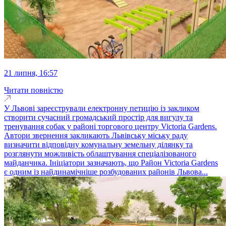
21 липня, 16:57
Читати повністю
У Львові зареєстрували електронну петицію із закликом
створити сучасний громадський простір для вигулу та
тренування собак у районі торгового центру Victoria Gardens.
Автори звернення закликають Львівську міську раду
визначити відповідну комунальну земельну ділянку та
розглянути можливість облаштування спеціалізованого
майданчика. Ініціатори зазначають, що Район Victoria Gardens
є одним із найдинамічніше розбудованих районів Львова...