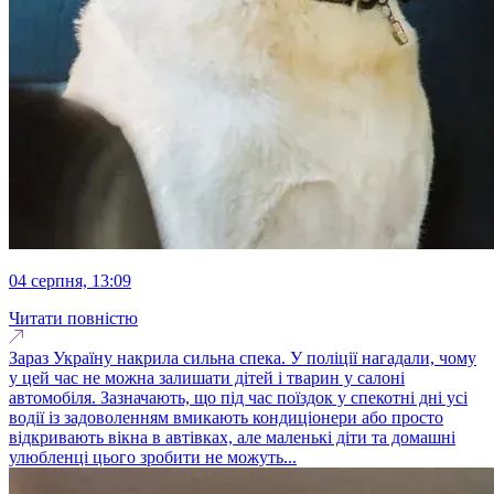
04 серпня, 13:09
Читати повністю
Зараз Україну накрила сильна спека. У поліції нагадали, чому
у цей час не можна залишати дітей і тварин у салоні
автомобіля. Зазначають, що під час поїздок у спекотні дні усі
водії із задоволенням вмикають кондиціонери або просто
відкривають вікна в автівках, але маленькі діти та домашні
улюбленці цього зробити не можуть...