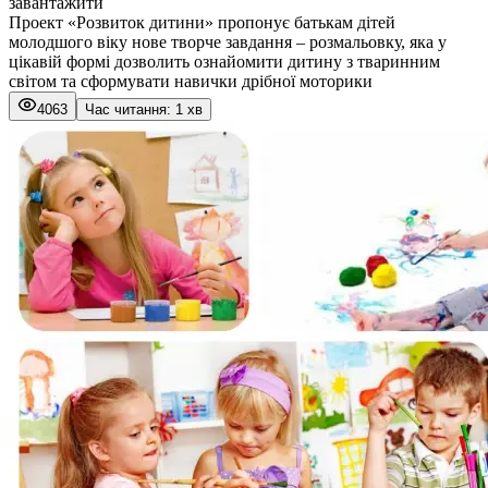
завантажити
Проект «Розвиток дитини» пропонує батькам дітей
молодшого віку нове творче завдання – розмальовку, яка у
цікавій формі дозволить ознайомити дитину з тваринним
світом та сформувати навички дрібної моторики
4063
Час читання: 1 хв