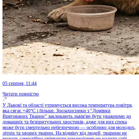
05 серпня, 11:44
Читати повністю
У Львові та області утримується висока температура повітря,
яка сягає +40°C і більше. Зоозахисники з "Домівки
Врятованих Тварин" закликають львів'ян бути уважними до
домашніх та безпритульних хвостиків, адже для них спека
може бути смертельно небезпечною — особливо для молодих,
літніх та хворих тварин. На відміну від людей, тварини не
можуть самостійно увімкнути кондиціонер чи налити собі