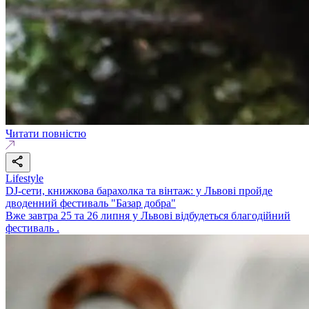
Читати повністю
Lifestyle
DJ-сети, книжкова барахолка та вінтаж: у Львові пройде
дводенний фестиваль "Базар добра"
Вже завтра 25 та 26 липня у Львові відбудеться благодійний
фестиваль .