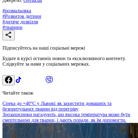
Джерело:
Osvita.ua
#
розмальовка
#
Розвиток дитини
#
дитяче дозвілля
#
тварини
Підписуйтесь на наші соціальні мережі
Будьте в курсі останніх новин та ексклюзивного контенту.
Слідкуйте за нами у соціальних мережах.
Читайте також
Спека до +40°C у Львові: як захистити домашніх та
безпритульних тварин від перегріву
Зоозахисники нагадують, що висока температура може бути
смертельною для тварин, і дають поради, як їм допомогти.