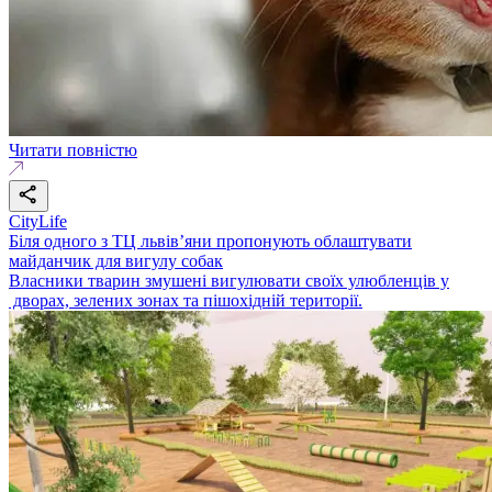
Читати повністю
CityLife
Біля одного з ТЦ львівʼяни пропонують облаштувати
майданчик для вигулу собак
Власники тварин змушені вигулювати своїх улюбленців у
дворах, зелених зонах та пішохідній території.