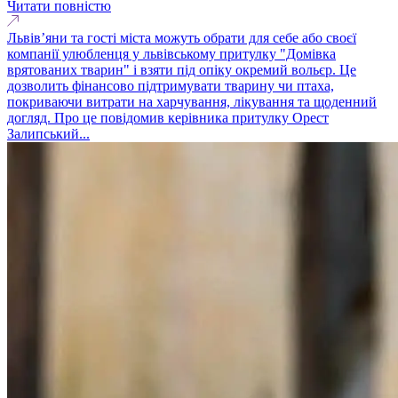
Читати повністю
Львів’яни та гості міста можуть обрати для себе або своєї
компанії улюбленця у львівському притулку "Домівка
врятованих тварин" і взяти під опіку окремий вольєр. Це
дозволить фінансово підтримувати тварину чи птаха,
покриваючи витрати на харчування, лікування та щоденний
догляд. Про це повідомив керівника притулку Орест
Залипський...