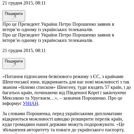
21 грудня 2015, 08:11
Поширити
Про це Президент України Петро Порошенко заявив в
інтерв’ю одному із українських телеканалів.
Про це Президент України Петро Порошенко заявив в
інтерв’ю одному із українських телеканалів.
21 грудня 2015, 08:11
Поширити
«Питання підписання безвізового режиму з ЄС, з країнами
Шенгенської зони, відкривають для нас нові можливості з так
званим «білими списком» Шенгену, туди входять 57 країн, і до
багатьох країн, починаючи від Південної Кореї і закінчуючи
Мексикою та Уругваєм…», – зазначив Порошенко. Про це
інформує
УНІАН
.
За словами Порошенка, перед українськими дипломатами
відкриються можливості швидко розширити перелік країн,
куди громадяни нашої держави можуть подорожувати. «Це
збільшення авторитету та поваги до українського паспорту,