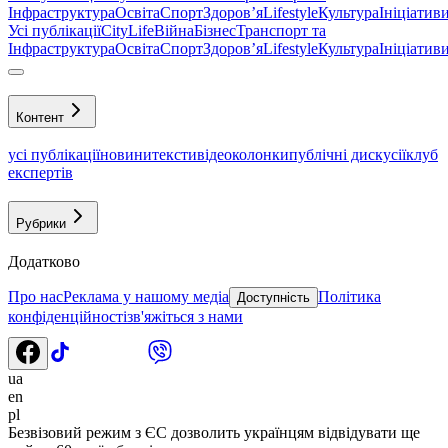
Інфраструктура
Освіта
Спорт
Здоровʼя
Lifestyle
Культура
Ініціатив
Усі публікації
CityLife
Війна
Бізнес
Транспорт та
Інфраструктура
Освіта
Спорт
Здоровʼя
Lifestyle
Культура
Ініціатив
Контент
усі публікації
новини
тексти
відео
колонки
публічні дискусії
клуб
експертів
Рубрики
Додатково
Про нас
Реклама у нашому медіа
Політика
Доступність
конфіденційності
зв'яжіться з нами
ua
en
pl
Безвізовий режим з ЄС дозволить українцям відвідувати ще