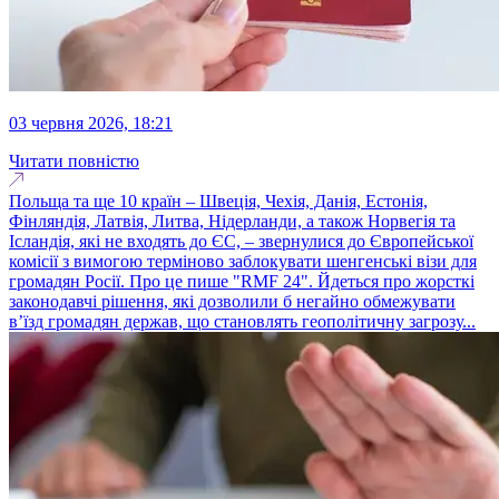
03 червня 2026, 18:21
Читати повністю
Польща та ще 10 країн – Швеція, Чехія, Данія, Естонія,
Фінляндія, Латвія, Литва, Нідерланди, а також Норвегія та
Ісландія, які не входять до ЄС, – звернулися до Європейської
комісії з вимогою терміново заблокувати шенгенські візи для
громадян Росії. Про це пише "RMF 24". Йдеться про жорсткі
законодавчі рішення, які дозволили б негайно обмежувати
в’їзд громадян держав, що становлять геополітичну загрозу...