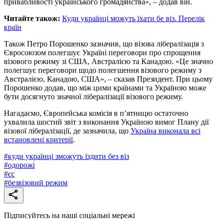
привабливості українського громадянства», – додав він.
Читайте також:
Куди українці можуть їхати бе віз. Перелік
країн
Також Петро Порошенко зазначив, що візова лібералізація з
Євросоюзом полегшує Україні переговори про спрощення
візового режиму зі США, Австралією та Канадою. «Це значно
полегшує переговори щодо полегшення візового режиму з
Австралією, Канадою, США», – сказав Президент. При цьому
Порошенко додав, що між цими країнами та Україною може
бути досягнуто значної лібералізації візового режиму.
Нагадаємо, Європейська комісія в п’ятницю остаточно
ухвалила шостий звіт з виконання Україною вимог Плану дії
візової лібералізації, де зазначила, що
Україна виконала всі
встановлені критерії
.
#
куди українці зможуть їздити без віз
#
одорожі
#
єс
#
безвізовий режим
Підписуйтесь на наші соціальні мережі