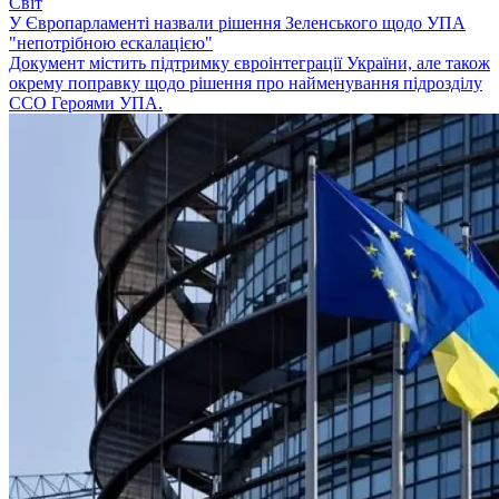
Світ
У Європарламенті назвали рішення Зеленського щодо УПА
"непотрібною ескалацією"
Документ містить підтримку євроінтеграції України, але також
окрему поправку щодо рішення про найменування підрозділу
ССО Героями УПА.