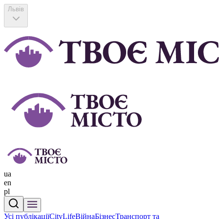
Львів
ua
en
pl
Усі публікації
CityLife
Війна
Бізнес
Транспорт та