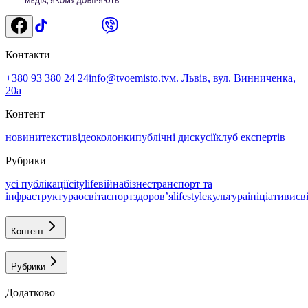
Контакти
+380 93 380 24 24
info@tvoemisto.tv
м. Львів, вул. Винниченка,
20а
Контент
новини
тексти
відео
колонки
публічні дискусії
клуб експертів
Рубрики
усі публікації
citylife
війна
бізнес
транспорт та
інфраструктура
освіта
спорт
здоровʼя
lifestyle
культура
ініціативи
св
Контент
Рубрики
Додатково