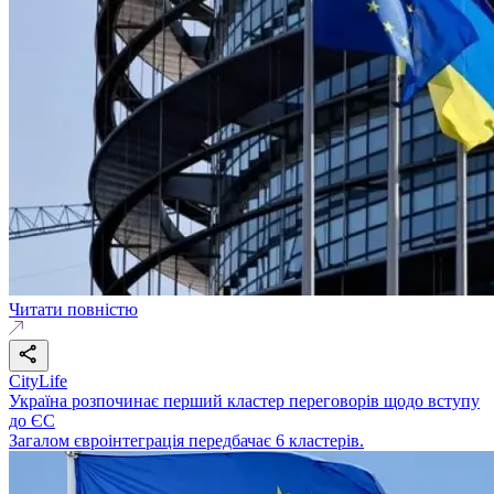
Читати повністю
CityLife
Україна розпочинає перший кластер переговорів щодо вступу
до ЄС
Загалом євроінтеграція передбачає 6 кластерів.