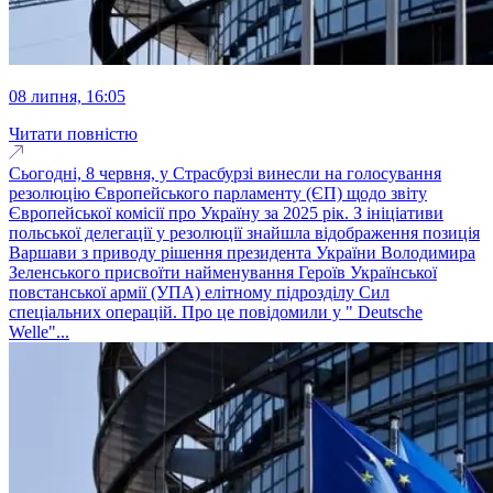
08 липня, 16:05
Читати повністю
Сьогодні, 8 червня, у Страсбурзі винесли на голосування
резолюцію Європейського парламенту (ЄП) щодо звіту
Європейської комісії про Україну за 2025 рік. З ініціативи
польської делегації у резолюції знайшла відображення позиція
Варшави з приводу рішення президента України Володимира
Зеленського присвоїти найменування Героїв Української
повстанської армії (УПА) елітному підрозділу Сил
спеціальних операцій. Про це повідомили у " Deutsche
Welle"...