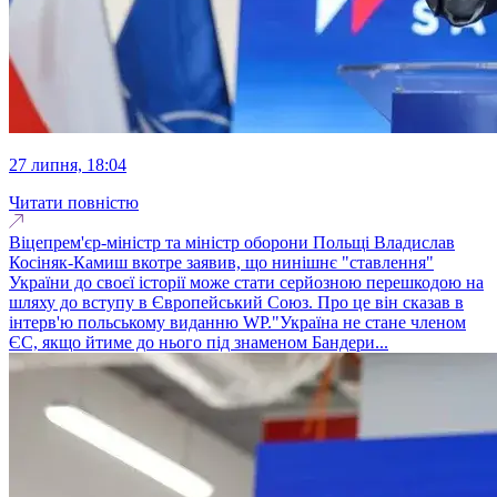
27 липня, 18:04
Читати повністю
Віцепрем'єр-міністр та міністр оборони Польщі Владислав
Косіняк-Камиш вкотре заявив, що нинішнє "ставлення"
України до своєї історії може стати серйозною перешкодою на
шляху до вступу в Європейський Союз. Про це він сказав в
інтерв'ю польському виданню WP."Україна не стане членом
ЄС, якщо йтиме до нього під знаменом Бандери...