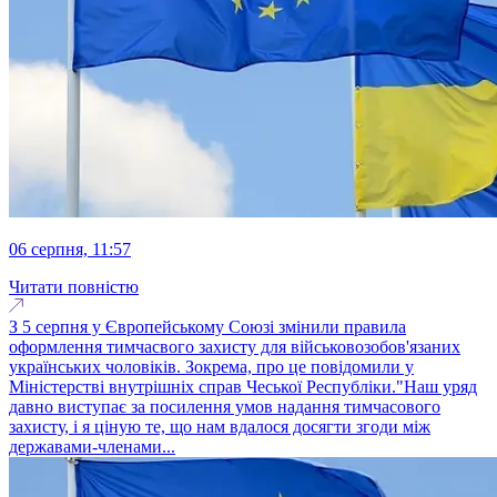
06 серпня, 11:57
Читати повністю
З 5 серпня у Європейському Союзі змінили правила
оформлення тимчасвого захисту для військовозобов'язаних
українських чоловіків. Зокрема, про це повідомили у
Міністерстві внутрішніх справ Чеської Республіки."Наш уряд
давно виступає за посилення умов надання тимчасового
захисту, і я ціную те, що нам вдалося досягти згоди між
державами-членами...