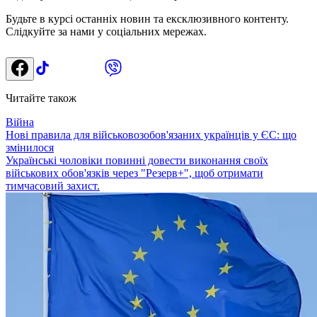
Будьте в курсі останніх новин та ексклюзивного контенту.
Слідкуйте за нами у соціальних мережах.
Читайте також
Війна
Нові правила для військовозобов'язаних українців у ЄС: що
змінилося
Українські чоловіки повинні довести виконання своїх
військових обов'язків через "Резерв+", щоб отримати
тимчасовий захист.