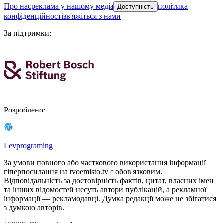
про нас
реклама у нашому медіа
політика
Доступність
конфіденційності
зв'яжіться з нами
За підтримки
:
Розроблено
:
Levprograming
За умови повного або часткового використання iнформацiї
гіперпосилання на tvoemisto.tv є обов'язковим.
Відповідальність за достовірність фактів, цитат, власних імен
та інших відомостей несуть автори публікацій, а рекламної
інформації — рекламодавці. Думка редакцiї може не збiгатися
з думкою авторiв.