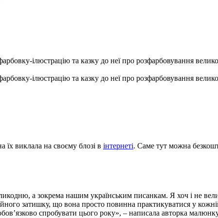
фарбовку-ілюстрацію та казку до неї про розфарбовування велико
фарбовку-ілюстрацію та казку до неї про розфарбовування велико
 їх виклала на своєму блозі в
інтернеті
. Саме тут можна безкош
икодню, а зокрема нашим українським писанкам. Я хоч і не вели
імейного затишку, що вона просто повинна практикуватися у кожній
бов’язково спробувати цього року», – написала авторка малюнку