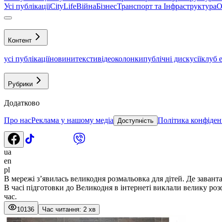
Усі публікації
CityLife
Війна
Бізнес
Транспорт та Інфраструктура
О
Контент
усі публікації
новини
тексти
відео
колонки
публічні дискусії
клуб 
Рубрики
Додатково
Про нас
Реклама у нашому медіа
Політика конфіден
Доступність
ua
en
pl
В мережі з’явилась великодня розмальовка для дітей. Де заван
В часі підготовки до Великодня в інтернеті виклали велику роз
час.
10136
Час читання: 2 хв