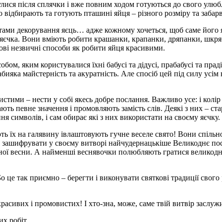
лися після сплячки і вже повним ходом готуються до свого улюбле
відбирають та готують пташині яйця – різного розміру та забар
тами декорування яєць… адже кожному хочеться, щоб саме його я
 яєчка. Вони вміють робити крашанки, крапанки, дряпанки, шкря
нові незвичні способи як робити яйця красивими.
яким користувалися їхні бабусі та дідусі, прабабусі та прадіду
ияка майстерність та акуратність. Але спосіб цей під силу усім 
стими – нести у собі якесь добре послання. Важливо усе: і колір
ь певне значення і промовляють замість слів. Деякі з них – старі
 символів, і сам обирає які з них використати на своєму яєчку.
ють їх на галявину івлаштовують гучне веселе свято! Вони спіл
міг зашифрувати у своєму витворі найчудернацькіше Великоднє по
ої весни. А найменші веснявочки полюбляють гратися великоднім
 це так приємно – берегти і виконувати святкові традиції свого р
расивих і промовистих! І хто-зна, може, саме твій витвір заслу
х робіт.