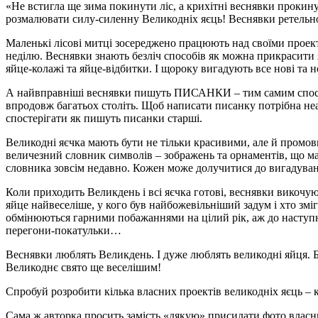
«Не встигла ще зима покинути ліс, а крихітні веснявки прокину
розмалювати силу-силенну Великодніх яєць! Веснявки ретельно 
Маленькі лісові митці зосереджено працюють над своїми проек
неділю. Веснявки знають безліч способів як можна прикрасити
яйце-колажі та яйце-відбитки. І щороку вигадують все нові та 
А найвправніші веснявки пишуть ПИСАНКИ – тим самим способом, 
впродовж багатьох століть. Щоб написати писанку потрібна неаб
спостерігати як пишуть писанки старші.
Великодні яєчка мають бути не тільки красивими, але й промови
величезний словник символів – зображень та орнаментів, що мают
словника зовсім недавно. Кожен може долучитися до вигадування
Коли приходить Великдень і всі яєчка готові, веснявки викочу
яйце найвеселіше, у кого був найбожевільніший задум і хто з
обмінюються гарними побажаннями на цілий рік, аж до наступн
перегони-покатульки…
Веснявки люблять Великдень. І дуже люблять великодні яйця. Бо
Великоднє свято ще веселішим!
Спробуй розробити кілька власних проектів великодніх яєць – к
Сама ж авторка просить замість «дякую» присилати фото власни