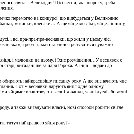
ного свята – Великодня! Цієї весни, як і щороку, треба
влення.
єчко перемогло на конкурсі, що відбудеться у Великодню
банки, мотанки, клеєлки… А ще яйце-мозаїки, яйце-ліпнину,
сі, і всі пра-пра-пра-веснявки, що жили у цьому лісі
веснявкам, треба тільки старанно тренуватися і уважно
 яйця, і малюнки на ньому, і їхнє розміщення…У веснявок є
-старі, вигадані ще за царя Гороха. А інші – додані до
ьно обирають найкрасивішу писанку року. А ще визначають чиє
слання. Потім веснявки дарують яйця одне одному –
и яйцями: влаштовують яєчні хованки, яєчні дуелі або яєчні
оду, а також вигадувати власні, нові способи робити світле
жить титул найкращого яйця року?»