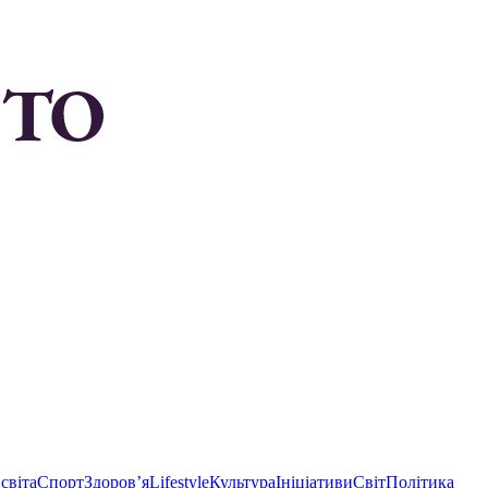
світа
Спорт
Здоровʼя
Lifestyle
Культура
Ініціативи
Світ
Політика