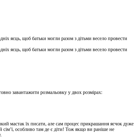
дніх яєць, щоб батьки могли разом з дітьми весело провести
дніх яєць, щоб батьки могли разом з дітьми весело провести
товно завантажити розмальовку у двох розмірах:
кий мастак їх писати, але сам процес прикрашання яєчок дуже
 сім’ї, особливо там де є діти! Тож якщо ви раніше не
.