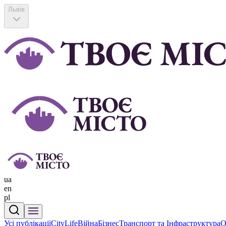
Львів
ua
en
pl
Усі публікації
CityLife
Війна
Бізнес
Транспорт та Інфраструктура
О