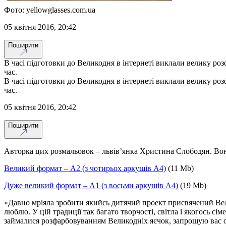
Фото: yellowglasses.com.ua
05 квітня 2016, 20:42
Поширити
В часі підготовки до Великодня в інтернеті виклали велику роз
час.
В часі підготовки до Великодня в інтернеті виклали велику роз
час.
05 квітня 2016, 20:42
Поширити
Авторка цих розмальовок – львів’янка Христина Слободян. Вона
Великий формат – А2 (з чотирьох аркушів А4)
(11 Мb)
Дуже великий формат – А1 (з восьми аркушів А4)
(19 Mb)
«Давно мріяла зробити якийсь дитячий проект присвячений Вел
люблю. У цій традиції так багато творчості, світла і якогось с
займалися розфарбовуванням Великодніх яєчок, запрошую вас о