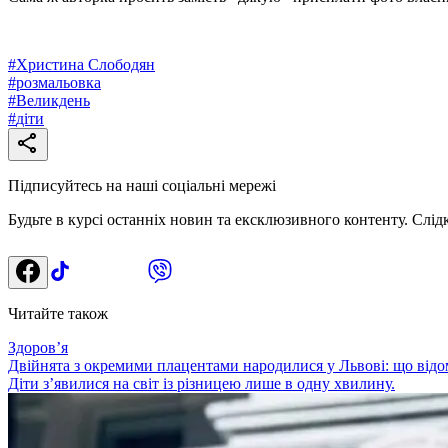
#
Христина Слободян
#
розмальовка
#
Великдень
#
діти
Підписуйтесь на наші соціальні мережі
Будьте в курсі останніх новин та ексклюзивного контенту. Слід
Читайте також
Здоровʼя
Двійнята з окремими плацентами народилися у Львові: що від
Діти з’явилися на світ із різницею лише в одну хвилину.