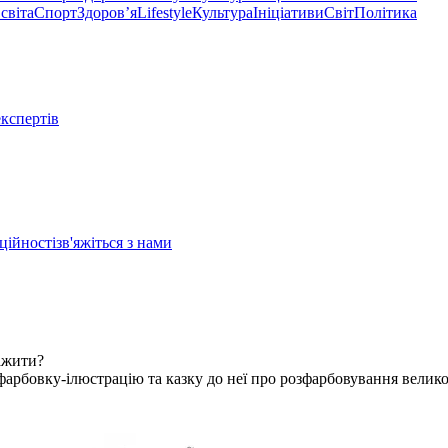
світа
Спорт
Здоровʼя
Lifestyle
Культура
Ініціативи
Світ
Політика
експертів
ційності
зв'яжіться з нами
тажити?
фарбовку-ілюстрацію та казку до неї про розфарбовування велико