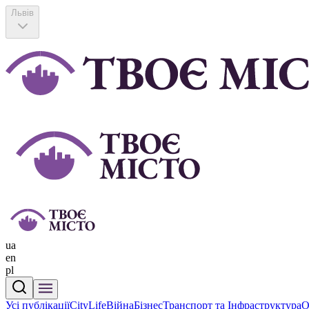
Львів
ua
en
pl
Усі публікації
CityLife
Війна
Бізнес
Транспорт та Інфраструктура
О