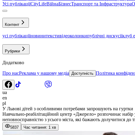
Усі публікації
CityLife
Війна
Бізнес
Транспорт та Інфраструктура
О
Контент
усі публікації
новини
тексти
відео
колонки
публічні дискусії
клуб 
Рубрики
Додатково
Про нас
Реклама у нашому медіа
Політика конфіден
Доступність
ua
en
pl
У Львові дітей з особливими потребами запрошують на гуртки
Навчально-реабілітаційний центр «Джерело» розпочинає набір у 
неповносправністю з усього міста, які бажають долучитися до тв
5837
Час читання: 1 хв