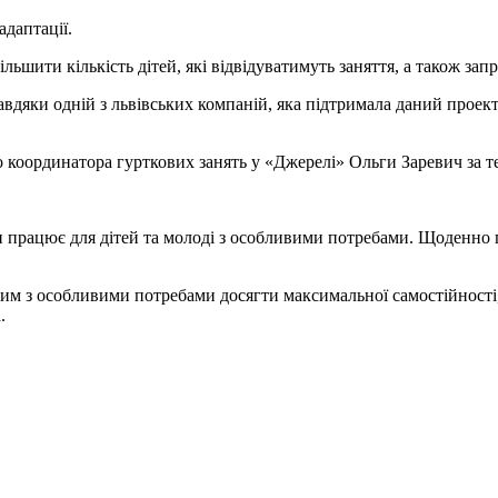
адаптації.
ьшити кількість дітей, які відвідуватимуть заняття, а також зап
авдяки одній з львівських компаній, яка підтримала даний проек
координатора гурткових занять у «Джерелі» Ольги Заревич за тел
 працює для дітей та молоді з особливими потребами. Щоденно п
м з особливими потребами досягти максимальної самостійності, ро
.