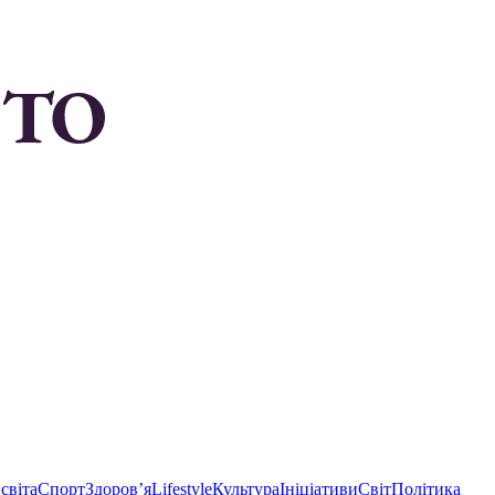
світа
Спорт
Здоровʼя
Lifestyle
Культура
Ініціативи
Світ
Політика