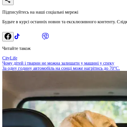
Підписуйтесь на наші соціальні мережі
Будьте в курсі останніх новин та ексклюзивного контенту. Слід
Читайте також
CityLife
Чому дітей і тварин не можна залишати у машині у спеку
За одну годину автомобіль на сонці може нагрітись до 70°C.