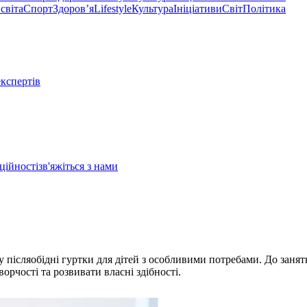
світа
Спорт
Здоровʼя
Lifestyle
Культура
Ініціативи
Світ
Політика
експертів
ційності
зв'яжіться з нами
післяобідні гуртки для дітей з особливими потребами. До занять
орчості та розвивати власні здібності.