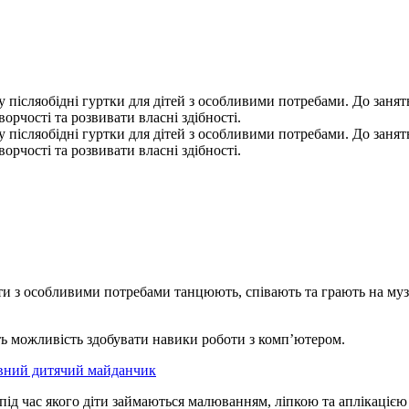
післяобідні гуртки для дітей з особливими потребами. До занять
орчості та розвивати власні здібності.
післяобідні гуртки для дітей з особливими потребами. До занять
орчості та розвивати власні здібності.
и з особливими потребами танцюють, співають та грають на музич
ь можливість здобувати навики роботи з комп’ютером.
ивний дитячий майданчик
під час якого діти займаються малюванням, ліпкою та аплікацією