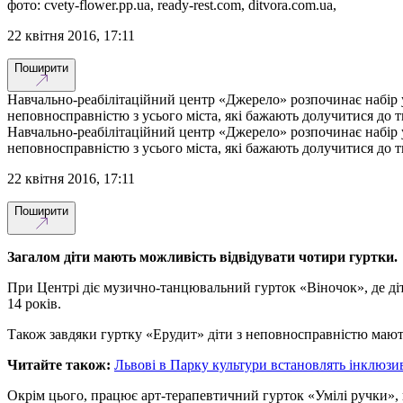
фото: cvety-flower.pp.ua, ready-rest.com, ditvora.com.ua,
22 квітня 2016, 17:11
Поширити
Навчально-реабілітаційний центр «Джерело» розпочинає набір у 
неповносправністю з усього міста, які бажають долучитися до тв
Навчально-реабілітаційний центр «Джерело» розпочинає набір у 
неповносправністю з усього міста, які бажають долучитися до тв
22 квітня 2016, 17:11
Поширити
Загалом діти мають можливість відвідувати чотири гуртки.
При Центрі діє музично-танцювальний гурток «Віночок», де діт
14 років.
Також завдяки гуртку «Ерудит» діти з неповносправністю мают
Читайте також:
Львові в Парку культури встановлять інклюз
Окрім цього, працює арт-терапевтичний гурток «Умілі ручки», 