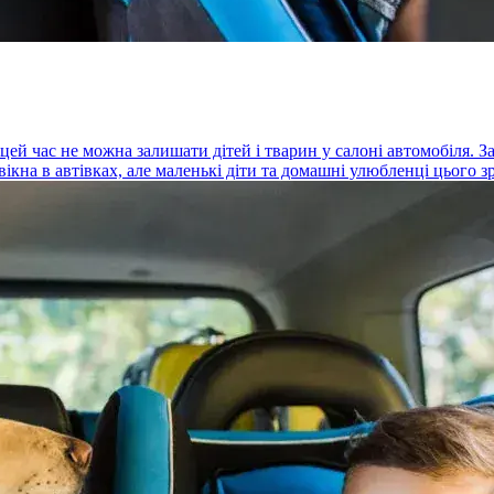
ей час не можна залишати дітей і тварин у салоні автомобіля. Зазн
кна в автівках, але маленькі діти та домашні улюбленці цього з