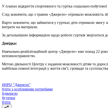
У планах відкриття спортивного та гуртка соціально-побутової 
Слід зазначити, що з травня «Джерело» отримало можливість збіл
Варто зазначити, що займатися у гуртках діти отримали змогу з
витрати на матеріали.
За детальнішою інформацією щодо роботи гуртків звертатися до 
Довідка:
Навчально-реабілітаційний центр «Джерело» вже понад 22 роки
неповносправністю.
Метою діяльності Центру є надання можливості дітям та доросли
найбільш повної інтеграції у життя сім’ї, громади та суспільства
#
НРЦ "Джерело"
#
діти з особливими потребами
#
джерело
#
гуртки
#
діти