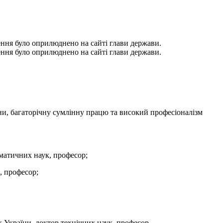
ення було оприлюднено на сайті глави держави.
ення було оприлюднено на сайті глави держави.
ни, багаторічну сумлінну працю та високий професіоналізм
ематичних наук, професор;
, професор;
к України, доктор технічних наук, професор.