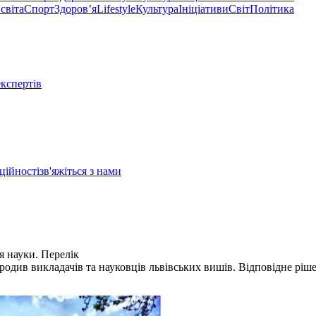
світа
Спорт
Здоровʼя
Lifestyle
Культура
Ініціативи
Світ
Політика
експертів
ційності
зв'яжіться з нами
я науки. Перелік
одив викладачів та науковців львівських вишів. Відповідне ріш