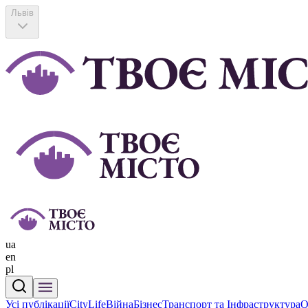
Львів
ua
en
pl
Усі публікації
CityLife
Війна
Бізнес
Транспорт та Інфраструктура
О