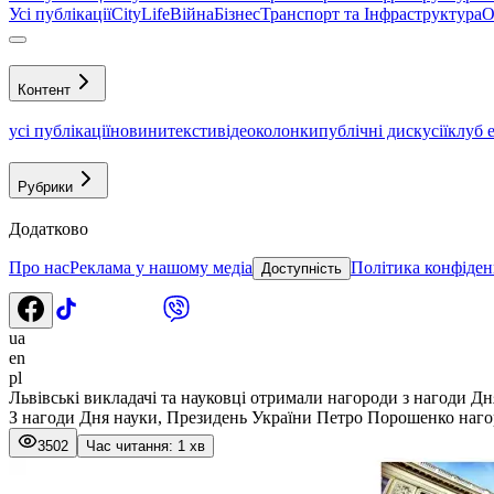
Усі публікації
CityLife
Війна
Бізнес
Транспорт та Інфраструктура
О
Контент
усі публікації
новини
тексти
відео
колонки
публічні дискусії
клуб 
Рубрики
Додатково
Про нас
Реклама у нашому медіа
Політика конфіден
Доступність
ua
en
pl
Львівські викладачі та науковці отримали нагороди з нагоди Дн
З нагоди Дня науки, Президень України Петро Порошенко нагор
3502
Час читання: 1 хв