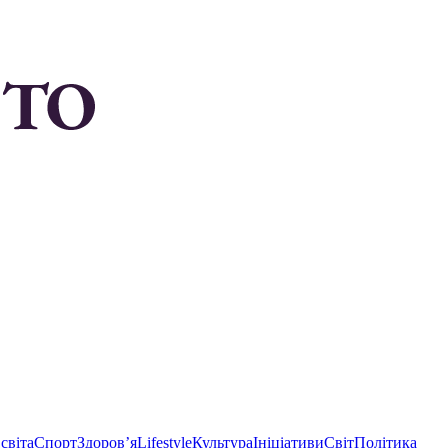
світа
Спорт
Здоровʼя
Lifestyle
Культура
Ініціативи
Світ
Політика