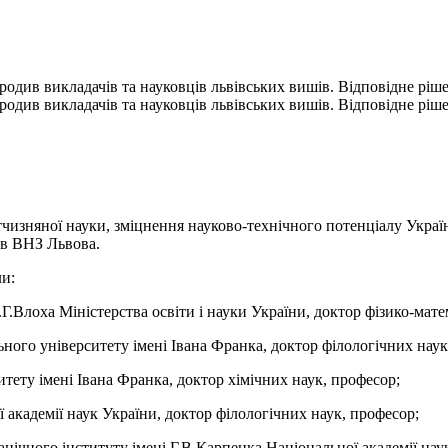
одив викладачів та науковців львівських вишів. Відповідне ріш
одив викладачів та науковців львівських вишів. Відповідне ріш
тчизняної науки, зміцнення науково-технічного потенціалу Украї
в ВНЗ Львова.
и:
.Г.Влоха Міністерства освіти і науки України, доктор фізико-мат
ного університету імені Івана Франка, доктор філологічних наук
тету імені Івана Франка, доктор хімічних наук, професор;
 академії наук України, доктор філологічних наук, професор;
нічного інституту імені Г.В.Карпенка Національної академії нау