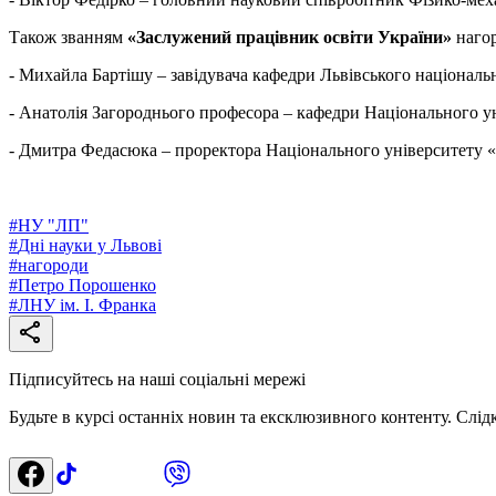
Також званням
«Заслужений працівник освіти України»
наго
- Михайла Бартішу – завідувача кафедри Львівського національн
- Анатолія Загороднього професора – кафедри Національного ун
- Дмитра Федасюка – проректора Національного університету «
#
НУ "ЛП"
#
Дні науки у Львові
#
нагороди
#
Петро Порошенко
#
ЛНУ ім. І. Франка
Підписуйтесь на наші соціальні мережі
Будьте в курсі останніх новин та ексклюзивного контенту. Слід