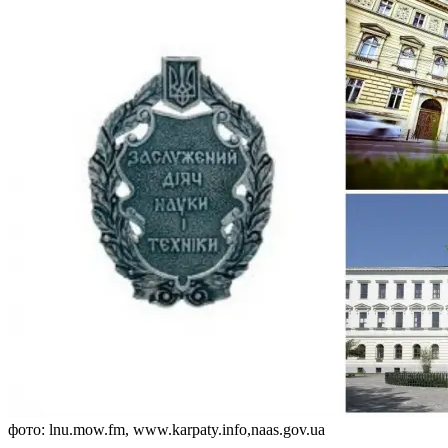
фото: lnu.mow.fm, www.karpaty.info,naas.gov.ua