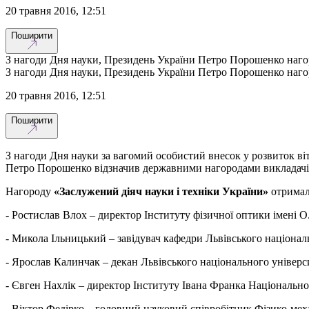
20 травня 2016, 12:51
Поширити
З нагоди Дня науки, Президень України Петро Порошенко нагор
З нагоди Дня науки, Президень України Петро Порошенко нагор
20 травня 2016, 12:51
Поширити
З нагоди Дня науки за вагомий особистий внесок у розвиток ві
Петро Порошенко відзначив державними нагородами викладачі
Нагороду
«Заслужений діяч науки і техніки України»
отримал
- Ростислав Влох – директор Інституту фізичної оптики імені О
- Микола Ільницький – завідувач кафедри Львівського національ
- Ярослав Калинчак – декан Львівського національного універси
- Євген Нахлік – директор Інституту Івана Франка Національної
- Віктор Федірко – головний науковий співробітник Фізико-меха