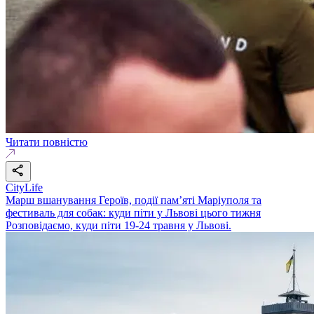
Читати повністю
CityLife
Марш вшанування Героїв, події пам’яті Маріуполя та
фестиваль для собак: куди піти у Львові цього тижня
Розповідаємо, куди піти 19-24 травня у Львові.