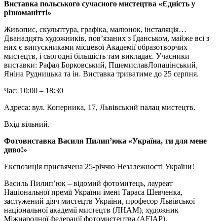
Виставка польського сучасного мистецтва «Єдність у
різноманітті»
Живопис, скульптура, графіка, малюнок, інсталяція…
Дванадцять художників, пов’язаних з Ґданськом, майже всі з
них є випускниками місцевої Академії образотворчих
мистецтв, і сьогодні більшість там викладає. Учасники
виставки: Рафал Борковський, ПшемиславЛопацінський,
Яніна Рудницька та ін. Виставка триватиме до 25 серпня.
Час: 10:00 – 18:30
Адреса: вул. Коперника, 17, Львівський палац мистецтв.
Вхід вільний.
Фотовиставка Василя Пилип’юка «Україна, ти для мене
диво!»
Експозиція присвячена 25-річчю Незалежності України!
Василь Пилип’юк – відомий фотомитець, лауреат
Національної премії України імені Тараса Шевченка,
заслужений діяч мистецтв України, професор Львівської
національної академії мистецтв (ЛНАМ), художник
Міжнародної федерації фотомистецтва (AFIAP).