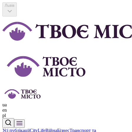
Львів
ua
en
pl
Усі публікації
CityLife
Війна
Бізнес
Транспорт та