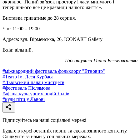
окрилює. Тісний зв’язок простору і часу, минулого і
теперішнього все це краєвиди нашого життя».
Виставка триватиме до 28 серпня.
Час: 11:00 – 19:00
Адреса: вул. Вірменська, 26, ICONART Gallery
Вхід: вільний.
Підготувала Ганна Беловольченко
#
міжнародний фестиваль фольклору "Етновир"
#
Театр ім. Леся Курбаса
#
Львівський палац мистцетв
#
фестиваль Післямова
#
афіша культурних подій Львів
#
куди піти у Львові
Підписуйтесь на наші соціальні мережі
Будьте в курсі останніх новин та ексклюзивного контенту.
Слідкуйте за нами у соціальних мережах.