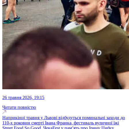
26 травня 2026, 19:15
Читати повністю
Наприкінці травня у Львові відбудуться поминальні заходи до
110-х роковин смерті Івана Франка, фестиваль вуличної їжі
Street Food So Good, ЧекаFest у пам’ять про Ірину Цибух,