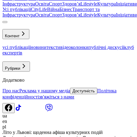
Інфраструктура
Освіта
Спорт
Здоровʼя
Lifestyle
Культура
Ініціатив
Усі публікації
CityLife
Війна
Бізнес
Транспорт та
Інфраструктура
Освіта
Спорт
Здоровʼя
Lifestyle
Культура
Ініціатив
Контент
усі публікації
новини
тексти
відео
колонки
публічні дискусії
клуб
експертів
Рубрики
Додатково
Про нас
Реклама у нашому медіа
Політика
Доступність
конфіденційності
зв'яжіться з нами
ua
en
pl
Літо у Львові: щоденна афіша культурних подій