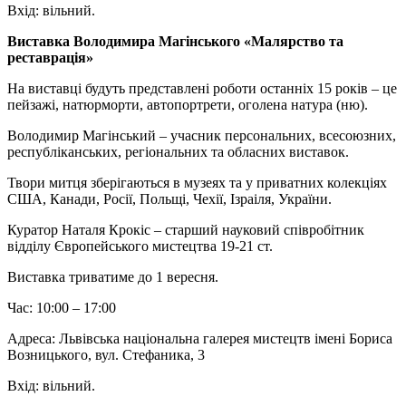
Вхід: вільний.
Виставка Володимира Магінського «Малярство та
реставрація»
На виставці будуть представлені роботи останніх 15 років – це
пейзажі, натюрморти, автопортрети, оголена натура (ню).
Володимир Магінський – учасник персональних, всесоюзних,
республіканських, регіональних та обласних виставок.
Твори митця зберігаються в музеях та у приватних колекціях
США, Канади, Росії, Польщі, Чехії, Ізраіля, України.
Куратор Наталя Крокіс – старший науковий співробітник
відділу Європейського мистецтва 19-21 ст.
Виставка триватиме до 1 вересня.
Час: 10:00 – 17:00
Адреса: Львівська національна галерея мистецтв імені Бориса
Возницького, вул. Стефаника, 3
Вхід: вільний.