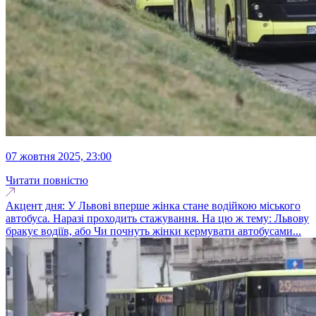
07 жовтня 2025, 23:00
Читати повністю
Акцент дня: У Львові вперше жінка стане водійкою міського
автобуса. Наразі проходить стажування. На цю ж тему: Львову
бракує водіїв, або Чи почнуть жінки кермувати автобусами...