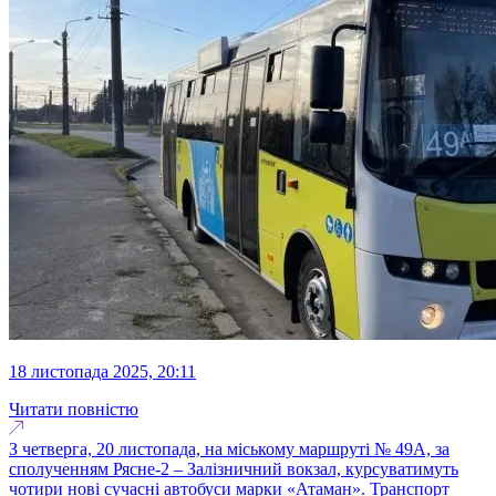
18 листопада 2025, 20:11
Читати повністю
З четверга, 20 листопада, на міському маршруті № 49А, за
сполученням Рясне‑2 – Залізничний вокзал, курсуватимуть
чотири нові сучасні автобуси марки «Атаман». Транспорт