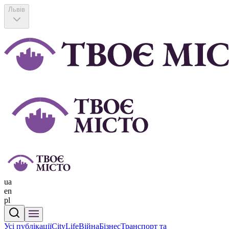
Львів
ua
en
pl
Усі публікації
CityLife
Війна
Бізнес
Транспорт та