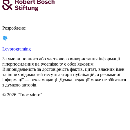
Розроблено
:
Levprograming
За умови повного або часткового використання iнформацiї
гіперпосилання на tvoemisto.tv є обов'язковим.
Відповідальність за достовірність фактів, цитат, власних імен
та інших відомостей несуть автори публікацій, а рекламної
інформації — рекламодавці. Думка редакцiї може не збiгатися
з думкою авторiв.
©
2026
"
Твоє місто
"