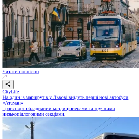
Читати повністю
CityLife
На один із маршрутів у Львові виїдуть перші нові автобуси
«Атаман»
Транспорт обладнаний кондиціонерами та зручними
низькопідлоговими секціями.