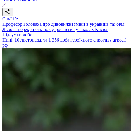
CityLife
Професор Головаха про дивовижні зміни в українців та: біля
Львова перекриють трасу, російська у школах Києва.
Підсумки доби
Нині, 10 листопада, та 1 356 доба героїчного спротиву агресії
рф.