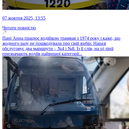
07 жовтня 2025, 13:55
Читати повністю
Пані Анна працює водійкою трамвая з 1974 року і каже, що
жодного разу не пошкодувала про свій вибір. Наразі
обслуговує два маршрути – №4 і №8. Із її слів, на ці лінії
призначають водіїв найвищої категорії...