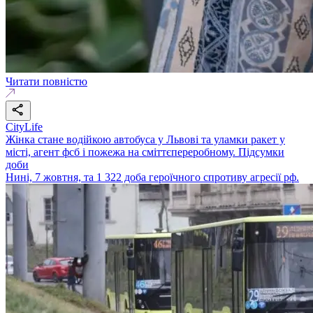
Читати повністю
CityLife
Жінка стане водійкою автобуса у Львові та уламки ракет у
місті, агент фсб і пожежа на сміттєпереробному. Підсумки
доби
Нині, 7 жовтня, та 1 322 доба героїчного спротиву агресії рф.