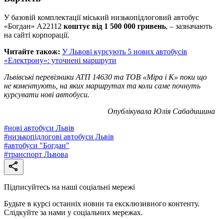
У базовій комплектації міський низькопідлоговий автобус
«Богдан» А22112
коштує від 1 500 000 гривень
, – зазначають
на сайті корпорації.
Читайте також:
У Львові курсують 5 нових автобусів
«Електрону»: уточнені маршрути
Львівські перевізники АТП 14630 та ТОВ «Міра і К» поки що
не коментують, на яких маршрутах та коли саме почнуть
курсувати нові автобуси.
Опублікувала Юлія Сабадишина
#
нові автобуси Львів
#
низькопідлогові автобуси Львів
#
автобуси "Богдан"
#
транспорт Львова
Підписуйтесь на наші соціальні мережі
Будьте в курсі останніх новин та ексклюзивного контенту.
Слідкуйте за нами у соціальних мережах.