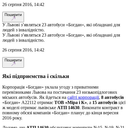
26 серпня 2016, 14:42
Поширити
У Львові з’являться 23 автобуси «Богдан», які обладнані для
людей з інвалідністю.
У Львові з’являться 23 автобуси «Богдан», які обладнані для
людей з інвалідністю.
26 серпня 2016, 14:42
Поширити
Які підприємства і скільки
Корпорація «Богдан» уклала угоду з приватними
перевізниками Львова на постачання 23 низькопідлогових
міських автобусів. Як йдеться на
сайті корпорації
,
8 автобусів
«Богдан» А22112 отримає
ТОВ «Міра і К»
, а
15 автобусів
цієї
ж моделі отримає львівське
АТП 14630
. Виконати контракт в
повному обсязі компанія «Богдан» планує до кінця вересня
2016 року.
Додамо, що
АТП 14630
обслуговує маршрути
№15, №19, №21,