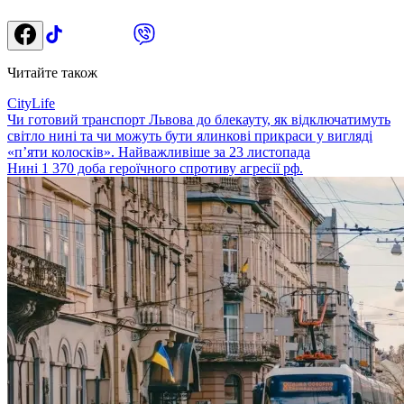
Читайте також
CityLife
Чи готовий транспорт Львова до блекауту, як відключатимуть
світло нині та чи можуть бути ялинкові прикраси у вигляді
«п’яти колосків». Найважливіше за 23 листопада
Нині 1 370 доба героїчного спротиву агресії рф.