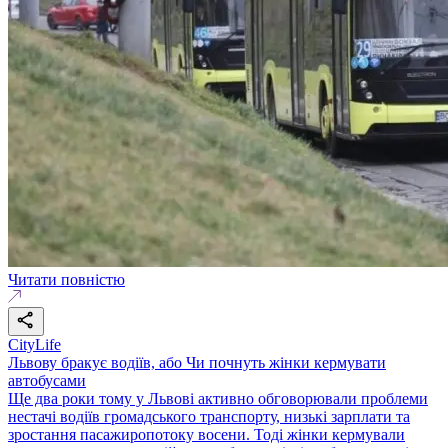
Читати повністю
CityLife
Львову бракує водіїв, або Чи почнуть жінки кермувати
автобусами
Ще два роки тому у Львові активно обговорювали проблеми
нестачі водіїв громадського транспорту, низькі зарплати та
зростання пасажиропотоку восени. Тоді жінки кермували