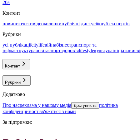
20а
Контент
новини
тексти
відео
колонки
публічні дискусії
клуб експертів
Рубрики
усі публікації
citylife
війна
бізнес
транспорт та
інфраструктура
освіта
спорт
здоровʼя
lifestyle
культура
ініціативи
св
Контент
Рубрики
Додатково
про нас
реклама у нашому медіа
політика
Доступність
конфіденційності
зв'яжіться з нами
За підтримки
: