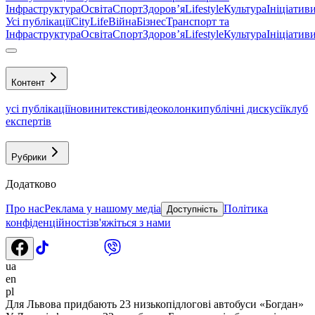
Інфраструктура
Освіта
Спорт
Здоровʼя
Lifestyle
Культура
Ініціатив
Усі публікації
CityLife
Війна
Бізнес
Транспорт та
Інфраструктура
Освіта
Спорт
Здоровʼя
Lifestyle
Культура
Ініціатив
Контент
усі публікації
новини
тексти
відео
колонки
публічні дискусії
клуб
експертів
Рубрики
Додатково
Про нас
Реклама у нашому медіа
Політика
Доступність
конфіденційності
зв'яжіться з нами
ua
en
pl
Для Львова придбають 23 низькопідлогові автобуси «Богдан»