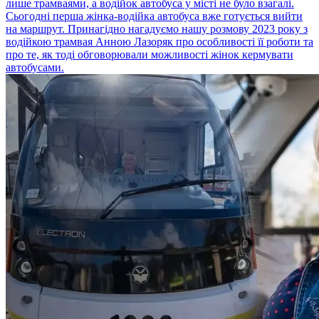
лише трамваями, а водійок автобуса у місті не було взагалі.
Сьогодні перша жінка-водійка автобуса вже готується вийти
на маршрут. Принагідно нагадуємо нашу розмову 2023 року з
водійкою трамвая Анною Лазоряк про особливості її роботи та
про те, як тоді обговорювали можливості жінок кермувати
автобусами.