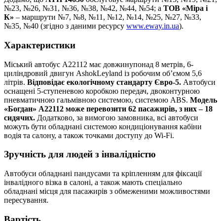
№23, №26, №31, №36, №38, №42, №44, №54; а
ТОВ «Міра і
К»
– маршрути
№7, №8, №11, №12, №14, №25, №27, №33,
№35, №40 (згідно з даними ресурсу
www.eway.in.ua
).
Характеристики
Міський автобус А22112 має довжинупонад 8 метрів, 6-
циліндровий двигун AshokLeyland із робочим об’ємом 5,6
літрів.
Відповідає екологічному стандарту Євро-5.
Автобуси
оснащені 5-ступеневою коробкою передач, двоконтурною
пневматичною гальмівною системою, системою ABS.
Модель
«Богдан» А22112 може перевозити 62 пасажирів, з них – 18
сидячих.
Додатково, за вимогою замовника, всі автобуси
можуть бути обладнані системою кондиціонування кабіни
водія та салону, а також точками доступу до Wi-Fi.
Зручність для людей з інвалідністю
Автобуси обладнані пандусами та кріпленням для фіксації
інвалідного візка в салоні, а також мають спеціально
обладнані місця для пасажирів з обмеженими можливостями
пересування.
Вартість