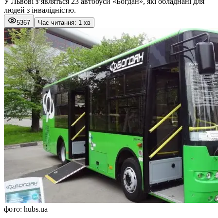
У Львові з’являться 23 автобуси «Богдан», які обладнані для
людей з інвалідністю.
5367
Час читання: 1 хв
фото: hubs.uа