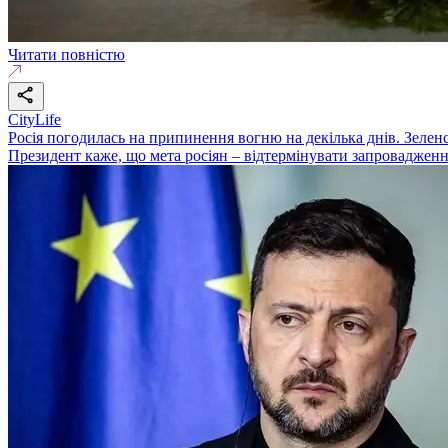
Читати повністю
CityLife
Росія погодилась на припинення вогню на декілька днів. Зеленс
Президент каже, що мета росіян – відтермінувати запроваджен