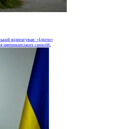
ький відреагував: «Ідіоти»
ня американських санкцій.