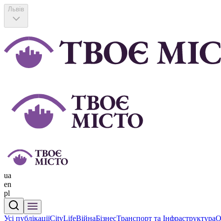
Львів
ua
en
pl
Усі публікації
CityLife
Війна
Бізнес
Транспорт та Інфраструктура
О