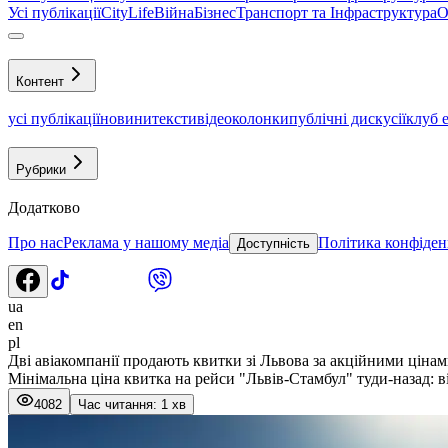
Усі публікації
CityLife
Війна
Бізнес
Транспорт та Інфраструктура
О
Контент
усі публікації
новини
тексти
відео
колонки
публічні дискусії
клуб 
Рубрики
Додатково
Про нас
Реклама у нашому медіа
Політика конфіден
Доступність
ua
en
pl
Дві авіакомпанії продають квитки зі Львова за акційними ціна
Мінімальна ціна квитка на рейси "Львів-Стамбул" туди-назад: ві
4082
Час читання: 1 хв