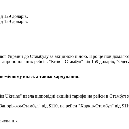
д 129 доларів.
д 129 доларів.
міст України до Стамбулу за акційною ціною. Про це повідомляют
 запропонованих рейсів: "Київ – Стамбул" від 159 доларів, "Одес
ономічному класі, а також харчування.
sjet Ukraine" ввела відповідні акційні тарифи на рейси в Стамбул 
 "Запоріжжя-Стамбул" від $110, на рейси "Харків-Стамбул" від $1
арчування.