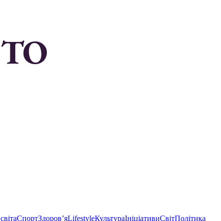
світа
Спорт
Здоровʼя
Lifestyle
Культура
Ініціативи
Світ
Політика