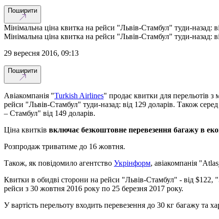
Поширити
Мінімальна ціна квитка на рейси "Львів-Стамбул" туди-назад: ві
Мінімальна ціна квитка на рейси "Львів-Стамбул" туди-назад: ві
29 вересня 2016, 09:13
Поширити
Авіакомпанія "
Turkish Airlines
" продає квитки для перельотів з 
рейси "Львів-Стамбул" туди-назад: від 129 доларів. Також серед
– Стамбул" від 149 доларів.
Ціна квитків
включає безкоштовне перевезення багажу
в ек
Розпродаж триватиме до 16 жовтня.
Також, як повідомило агентство
Укрінформ
, авіакомпанія "Atla
Квитки в обидві сторони на рейси "Львів-Стамбул" - від $122,
рейси з 30 жовтня 2016 року по 25 березня 2017 року.
У вартість перельоту входить перевезення до 30 кг багажу та х