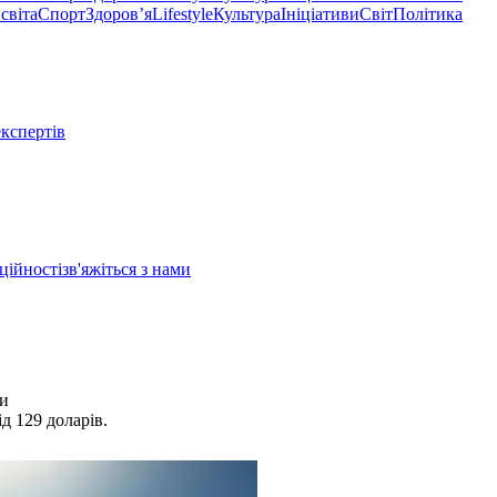
світа
Спорт
Здоровʼя
Lifestyle
Культура
Ініціативи
Світ
Політика
експертів
ційності
зв'яжіться з нами
ми
д 129 доларів.