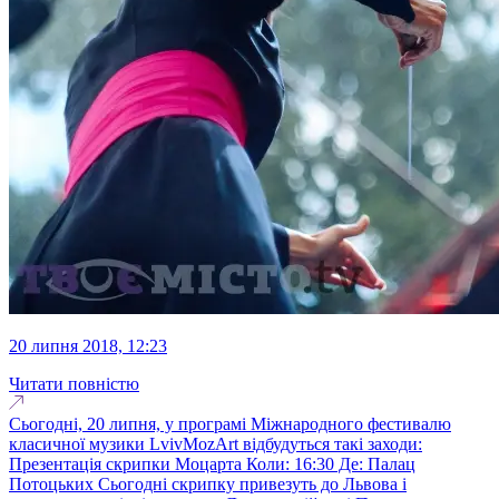
20 липня 2018, 12:23
Читати повністю
Сьогодні, 20 липня, у програмі Міжнародного фестивалю
класичної музики LvivMozArt відбудуться такі заходи:
Презентація скрипки Моцарта Коли: 16:30 Де: Палац
Потоцьких Сьогодні скрипку привезуть до Львова і