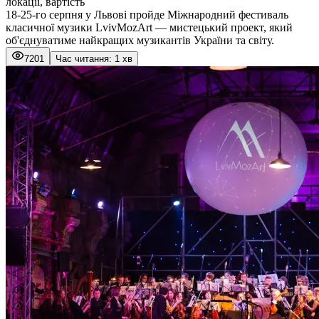
локації, вартість
18-25-го серпня у Львові пройде Міжнародний фестиваль
класичної музики LvivMozArt — мистецький проект, який
об'єднуватиме найкращих музикантів України та світу.
7201
Час читання: 1 хв