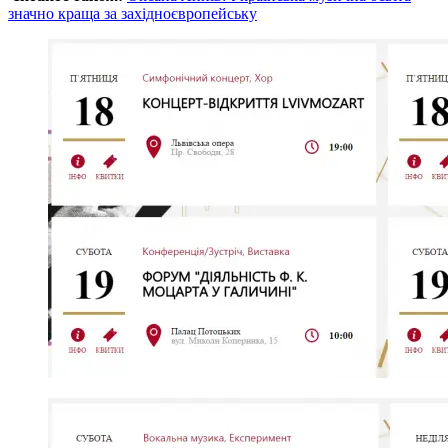
значно краща за західноєвропейську