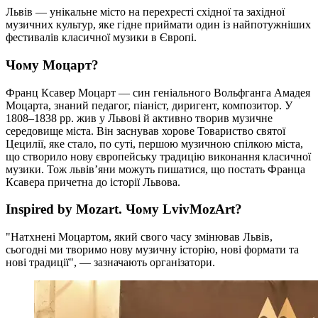
Львів — унікальне місто на перехресті східної та західної
музичних культур, яке гідне приймати один із найпотужніших
фестивалів класичної музики в Європі.
Чому Моцарт?
Франц Ксавер Моцарт — син геніального Вольфганга Амадея
Моцарта, знаний педагог, піаніст, диригент, композитор. У
1808–1838 рр. жив у Львові й активно творив музичне
середовище міста. Він заснував хорове Товариство святої
Цецилії, яке стало, по суті, першою музичною спілкою міста,
що створило нову європейську традицію виконання класичної
музики. Тож львів’яни можуть пишатися, що постать Франца
Ксавера причетна до історії Львова.
Inspired by Mozart. Чому LvivMozArt?
"Натхнені Моцартом, який свого часу змінював Львів,
сьогодні ми творимо нову музичну історію, нові формати та
нові традиції", — зазначають організатори.