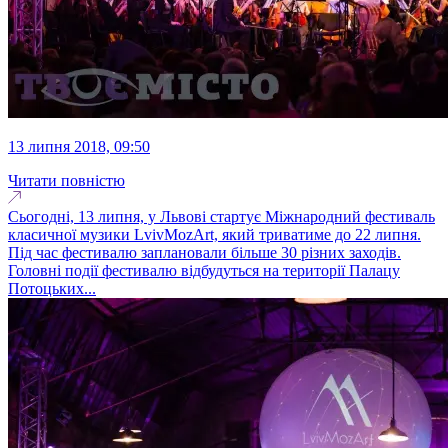
13 липня 2018, 09:50
Читати повністю
Сьогодні, 13 липня, у Львові стартує Міжнародний фестиваль
класичної музики LvivMozArt, який триватиме до 22 липня.
Під час фестивалю заплановали більше 30 різних заходів.
Головні події фестивалю відбудуться на території Палацу
Потоцьких...