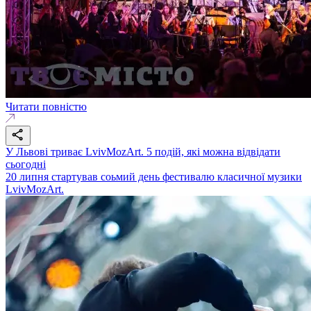
Читати повністю
У Львові триває LvivMozArt. 5 подій, які можна відвідати
сьогодні
20 липня стартував соьмий день фестивалю класичної музики
LvivMozArt.