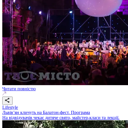
Читати повністю
Lifestyle
Львів’ян кличуть на Балатон-фест. Програма
На відвідувачів чекає дитяче свято, майстер-класи та лекції.