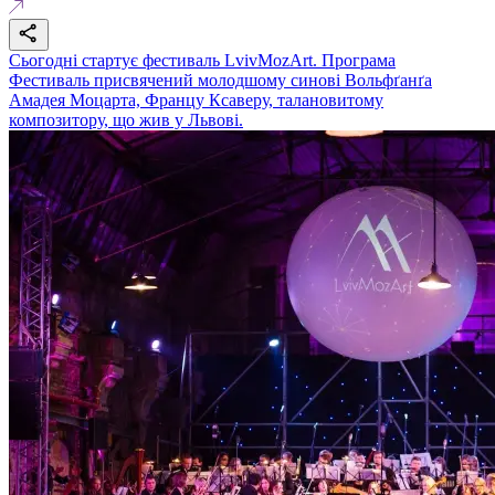
Сьогодні стартує фестиваль LvivMozArt. Програма
Фестиваль присвячений молодшому синові Вольфґанґа
Амадея Моцарта, Францу Ксаверу, талановитому
композитору, що жив у Львові.