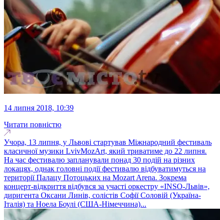
14 липня 2018, 10:39
Читати повністю
Учора, 13 липня, у Львові стартував Міжнародний фестиваль
класичної музики LvivMozArt, який триватиме до 22 липня.
На час фестивалю запланували понад 30 подій на різних
локацях, однак головні події фестивалю відбуватимуться на
території Палацу Потоцьких на Mozart Arenа. Зокрема
концерт-відкриття відбувся за участі оркестру «INSO-Львів»,
диригента Оксани Линів, солістів Софії Соловій (Україна-
Італія) та Ноела Боулі (США-Німеччина)...