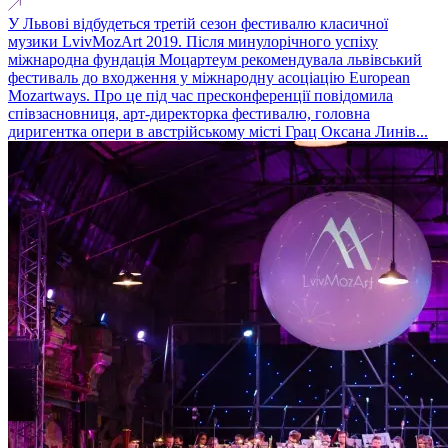
У Львові відбудеться третій сезон фестивалю класичної
музики LvivMozArt 2019. Після минулорічного успіху
міжнародна фундація Моцартеум рекомендувала львівський
фестиваль до входження у міжнародну асоціацію European
Mozartways. Про це під час пресконференції повідомила
співзасновниця, арт-директорка фестивалю, головна
диригентка опери в австрійському місті Грац Оксана Линів...