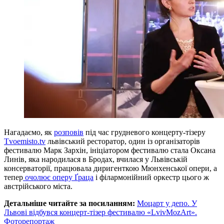
Нагадаємо, як
розповів
під час грудневого концерту-тізеру
Tvoemisto.tv
львівський ресторатор, один із організаторів
фестивалю Марк Зархін, ініціатором фестивалю стала Оксана
Линів, яка народилася в Бродах, вчилася у Львівській
консерваторії, працювала диригенткою Мюнхенської опери, а
тепер
очолює оперу Ґраца
і філармонійний оркестр цього ж
австрійського міста.
Детальніше читайте за посиланням:
Моцарт у депо. У
Львові відбувся концерт-тізер фестивалю «LvivMozArt».
Фоторепортаж