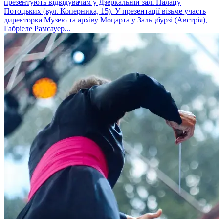
презентують відвідувачам у Дзеркальній залі Палацу
Потоцьких (вул. Коперника, 15). У презентації візьме участь
директорка Музею та архіву Моцарта у Зальцбурзі (Австрія),
Габріеле Рамсауер...