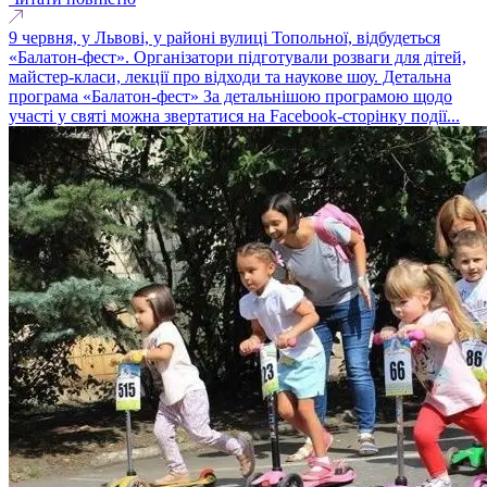
9 червня, у Львові, у районі вулиці Топольної, відбудеться
«Балатон-фест». Організатори підготували розваги для дітей,
майстер-класи, лекції про відходи та наукове шоу. Детальна
програма «Балатон-фест» За детальнішою програмою щодо
участі у святі можна звертатися на Facebook-сторінку події...