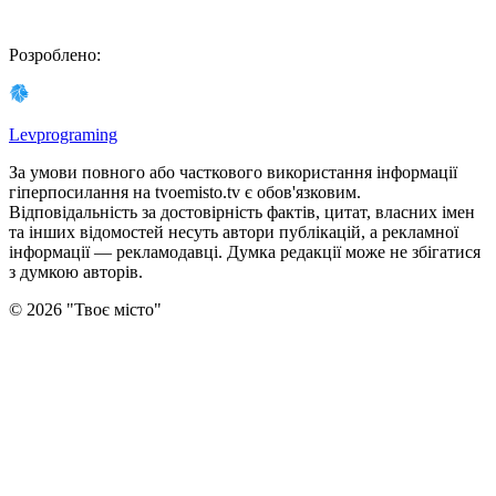
Розроблено
:
Levprograming
За умови повного або часткового використання iнформацiї
гіперпосилання на tvoemisto.tv є обов'язковим.
Відповідальність за достовірність фактів, цитат, власних імен
та інших відомостей несуть автори публікацій, а рекламної
інформації — рекламодавці. Думка редакцiї може не збiгатися
з думкою авторiв.
©
2026
"
Твоє місто
"