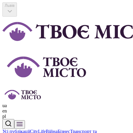
Львів
ua
en
pl
Усі публікації
CityLife
Війна
Бізнес
Транспорт та