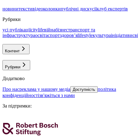
новини
тексти
відео
колонки
публічні дискусії
клуб експертів
Рубрики
усі публікації
citylife
війна
бізнес
транспорт та
інфраструктура
освіта
спорт
здоровʼя
lifestyle
культура
ініціативи
св
Контент
Рубрики
Додатково
про нас
реклама у нашому медіа
політика
Доступність
конфіденційності
зв'яжіться з нами
За підтримки
: