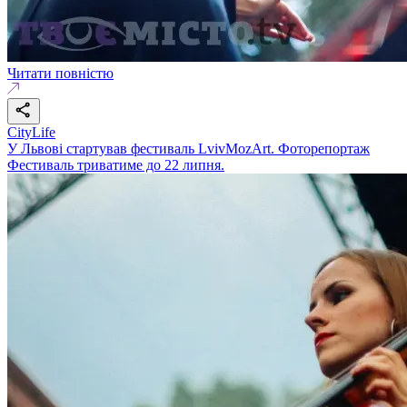
Читати повністю
CityLife
У Львові стартував фестиваль LvivMozArt. Фоторепортаж
Фестиваль триватиме до 22 липня.