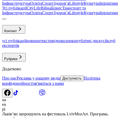
Інфраструктура
Освіта
Спорт
Здоровʼя
Lifestyle
Культура
Ініціатив
Усі публікації
CityLife
Війна
Бізнес
Транспорт та
Інфраструктура
Освіта
Спорт
Здоровʼя
Lifestyle
Культура
Ініціатив
Контент
усі публікації
новини
тексти
відео
колонки
публічні дискусії
клуб
експертів
Рубрики
Додатково
Про нас
Реклама у нашому медіа
Політика
Доступність
конфіденційності
зв'яжіться з нами
ua
en
pl
Львів’ян запрошують на фестиваль LvivMozArt. Програма,