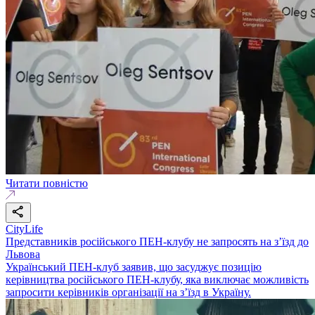
Читати повністю
CityLife
Представників російського ПЕН-клубу не запросять на з’їзд до
Львова
Український ПЕН-клуб заявив, що засуджує позицію
керівництва російського ПЕН-клубу, яка виключає можливість
запросити керівників організації на з’їзд в Україну.