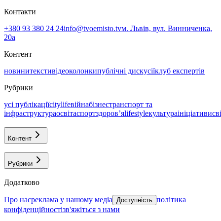
Контакти
+380 93 380 24 24
info@tvoemisto.tv
м. Львів, вул. Винниченка,
20а
Контент
новини
тексти
відео
колонки
публічні дискусії
клуб експертів
Рубрики
усі публікації
citylife
війна
бізнес
транспорт та
інфраструктура
освіта
спорт
здоровʼя
lifestyle
культура
ініціативи
св
Контент
Рубрики
Додатково
про нас
реклама у нашому медіа
політика
Доступність
конфіденційності
зв'яжіться з нами