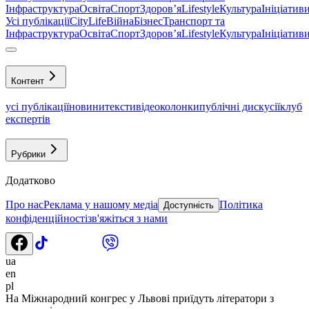
Інфраструктура
Освіта
Спорт
Здоровʼя
Lifestyle
Культура
Ініціатив
Усі публікації
CityLife
Війна
Бізнес
Транспорт та
Інфраструктура
Освіта
Спорт
Здоровʼя
Lifestyle
Культура
Ініціатив
Контент
усі публікації
новини
тексти
відео
колонки
публічні дискусії
клуб
експертів
Рубрики
Додатково
Про нас
Реклама у нашому медіа
Політика
Доступність
конфіденційності
зв'яжіться з нами
ua
en
pl
На Міжнародний конгрес у Львові приїдуть літератори з