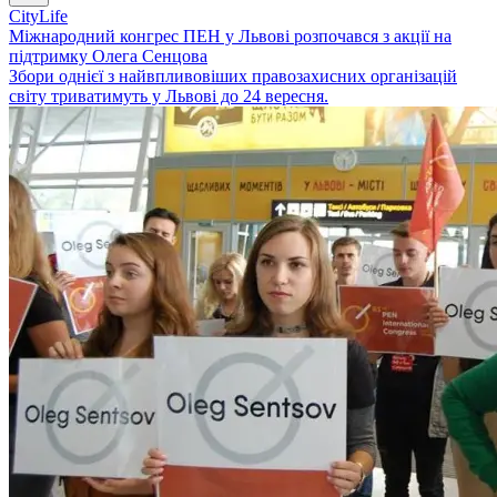
CityLife
Міжнародний конгрес ПЕН у Львові розпочався з акції на
підтримку Олега Сенцова
Збори однієї з найвпливовіших правозахисних організацій
світу триватимуть у Львові до 24 вересня.