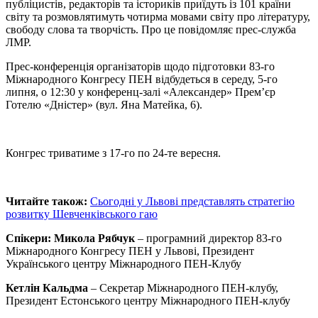
публіцистів, редакторів та істориків приїдуть із 101 країни
світу та розмовлятимуть чотирма мовами світу про літературу,
свободу слова та творчість. Про це повідомляє прес-служба
ЛМР.
Прес-конференція організаторів щодо підготовки 83-го
Міжнародного Конгресу ПЕН відбудеться в середу, 5-го
липня, о 12:30 у конференц-залі «Александер» Прем’єр
Готелю «Дністер» (вул. Яна Матейка, 6).
Конгрес триватиме з 17-го по 24-те вересня.
Читайте також:
Сьогодні у Львові представлять стратегію
розвитку Шевченківського гаю
Спікери: Микола Рябчук
– програмний директор 83-го
Міжнародного Конгресу ПЕН у Львові, Президент
Українського центру Міжнародного ПЕН-Клубу
Кетлін Кальдма
– Секретар Міжнародного ПЕН-клубу,
Президент Естонського центру Міжнародного ПЕН-клубу