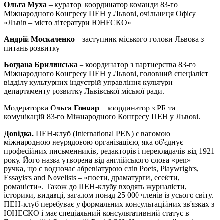
Ольга Муха
– куратор, координатор команди 83-го
Міжнародного Конгресу ПЕН у Львові, очільниця Офісу
«Львів – місто літератури ЮНЕСКО»
Андрій Москаленко
– заступник міського голови Львова з
питань розвитку
Богдана Брилинська
– координатор з партнерства 83-го
Міжнародного Конгресу ПЕН у Львові, головний спеціаліст
відділу культурних індустрій управління культури
департаменту розвитку Львівської міської ради.
Модераторка
Ольга Гончар
– координатор з PR та
комунікацій 83-го Міжнародного Конгресу ПЕН у Львові.
Довідка.
ПЕН-клуб (International PEN) є вагомою
міжнародною неурядовою організацією, яка об'єднує
професійних письменників, редакторів і перекладачів від 1921
року. Його назва утворена від англійського слова «pen» –
ручка, що є водночас абревіатурою слів Poets, Playwrights,
Essayists and Novelists – «поети, драматурги, есеїсти,
романісти». Також до ПЕН-клубу входять журналісти,
історики, видавці, загалом понад 25 000 членів із усього світу.
ПЕН-клуб перебуває у формальних консультаційних зв'язках з
ЮНЕСКО і має спеціальний консультативний статус в