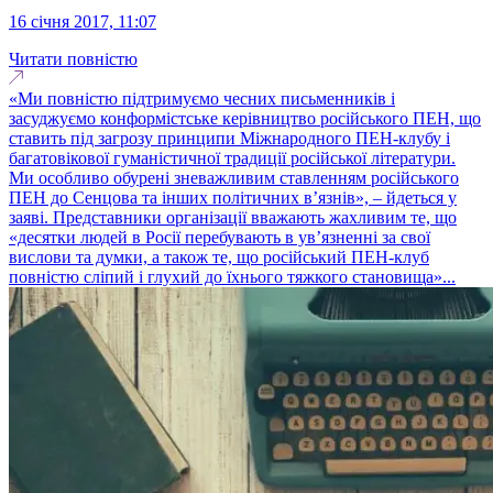
16 січня 2017, 11:07
Читати повністю
«Ми повністю підтримуємо чесних письменників і
засуджуємо конформістське керівництво російського ПЕН, що
ставить під загрозу принципи Міжнародного ПЕН-клубу і
багатовікової гуманістичної традиції російської літератури.
Ми особливо обурені зневажливим ставленням російського
ПЕН до Сенцова та інших політичних в’язнів», – йдеться у
заяві. Представники організації вважають жахливим те, що
«десятки людей в Росії перебувають в ув’язненні за свої
вислови та думки, а також те, що російський ПЕН-клуб
повністю сліпий і глухий до їхнього тяжкого становища»...