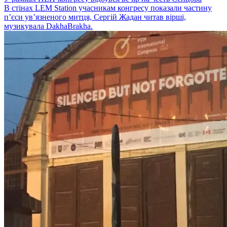
В стінах LEM Station учасникам конгресу показали частину
п’єси ув’язненого митця, Сергій Жадан читав вірші,
музикувала DakhaBrakha.