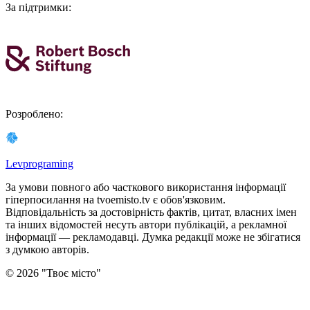
За підтримки
:
Розроблено
:
Levprograming
За умови повного або часткового використання iнформацiї
гіперпосилання на tvoemisto.tv є обов'язковим.
Відповідальність за достовірність фактів, цитат, власних імен
та інших відомостей несуть автори публікацій, а рекламної
інформації — рекламодавці. Думка редакцiї може не збiгатися
з думкою авторiв.
©
2026
"
Твоє місто
"