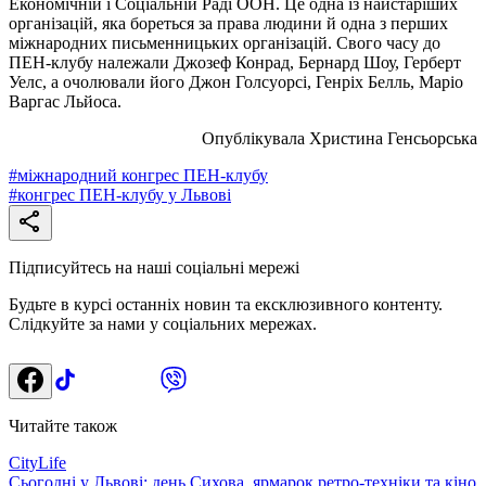
Економічній і Соціальній Раді ООН. Це одна із найстаріших
організацій, яка бореться за права людини й одна з перших
міжнародних письменницьких організацій. Свого часу до
ПЕН-клубу належали Джозеф Конрад, Бернард Шоу, Герберт
Уелс, а очолювали його Джон Голсуорсі, Генріх Белль, Маріо
Варгас Льйоса.
Опублікувала Христина Генсьорська
#
міжнародний конгрес ПЕН-клубу
#
конгрес ПЕН-клубу у Львові
Підписуйтесь на наші соціальні мережі
Будьте в курсі останніх новин та ексклюзивного контенту.
Слідкуйте за нами у соціальних мережах.
Читайте також
CityLife
Cьогодні у Львові: день Сихова, ярмарок ретро-техніки та кіно