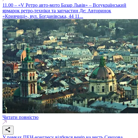
11.00 – «V Ретро авто-мото Базар Львів» – Всеукраїнський
ярмарок ретро-техніки та запчастин Де: Авторинок
«Кривчиці», вул. Богданівська, 44 11...
Читати повністю
У рамках ПЕН-конгресу відбувся вечір на честь Сенцова