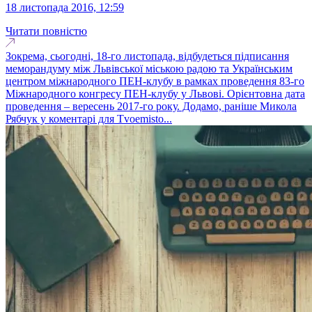
18 листопада 2016, 12:59
Читати повністю
Зокрема, сьогодні, 18-го листопада, відбудеться підписання
меморандуму між Львівської міською радою та Українським
центром міжнародного ПЕН-клубу в рамках проведення 83-го
Міжнародного конгресу ПЕН-клубу у Львові. Орієнтовна дата
проведення – вересень 2017-го року. Додамо, раніше Микола
Рябчук у коментарі для Tvoemisto...