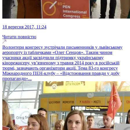
18 вересня 2017, 11:24
Читати повністю
Волонтери конгресу зустрічали письменників у львівському
аеропорту із табличками «Олег Сенцов». Таким чином
учасники акції засвідчили підтримку українському
кінорежисеру, ув’язненому з травня 2014 року в російській
тюрмі, зазначають організатори акції. Тема 83-го конгресу
Міжнародного ПЕН-клубу – «Відстоювання правди у добу
пропаганди»...