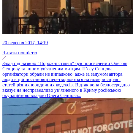
20 вересня 2017, 14:19
Читати повністю
Захід під назвою "Порожні стільці" був присвячений Олегові
Сенцову та іншим ув'язненим митцям. П’єсу Сенцова
організатори обрали не випадково, адже за задумом автора,
люди в цій постановці перетворюються на номери справ і
статей різних юридичних кодексів. Відтак вона безпосередньо
вказує на несправедливо ув’язненого в Криму російською
окупаційною владою Олега Сенцова...