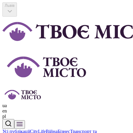
Львів
ua
en
pl
Усі публікації
CityLife
Війна
Бізнес
Транспорт та