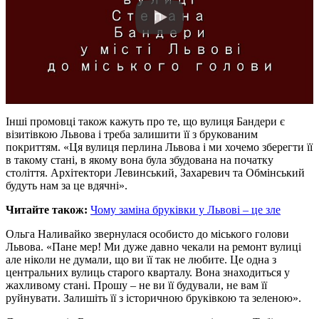
Інші промовці також кажуть про те, що вулиця Бандери є
візитівкою Львова і треба залишити її з брукованим
покриттям. «Ця вулиця перлина Львова і ми хочемо зберегти її
в такому стані, в якому вона була збудована на початку
століття. Архітектори Левинський, Захаревич та Обмінський
будуть нам за це вдячні».
Читайте також:
Чому заміна бруківки у Львові – це зле
Ольга Наливайко звернулася особисто до міського голови
Львова. «Пане мер! Ми дуже давно чекали на ремонт вулиці
але ніколи не думали, що ви її так не любите. Це одна з
центральних вулиць старого кварталу. Вона знаходиться у
жахливому стані. Прошу – не ви її будували, не вам її
руйнувати. Залишіть її з історичною бруківкою та зеленою».