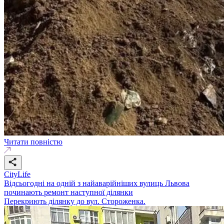
Читати повністю
CityLife
Відсьогодні на одній з найаварійніших вулиць Львова
починають ремонт наступної ділянки
Перекриють ділянку до вул. Стороженка.