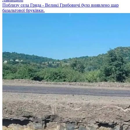
Поблизу села Гряда - Великі Грибовичі було виявлено шар
базальтової бруківки.