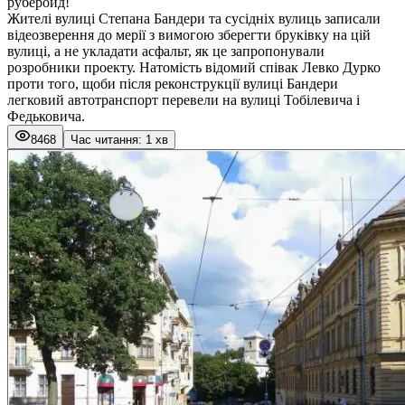
руберойд!
Жителі вулиці Степана Бандери та сусідніх вулиць записали
відеозверення до мерії з вимогою зберегти бруківку на цій
вулиці, а не укладати асфальт, як це запропонували
розробники проекту. Натомість відомий співак Левко Дурко
проти того, щоби після реконструкції вулиці Бандери
легковий автотранспорт перевели на вулиці Тобілевича і
Федьковича.
8468
Час читання: 1 хв