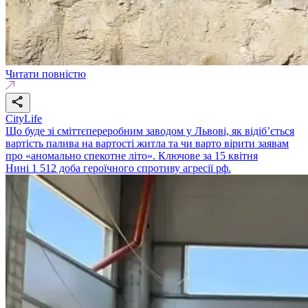
Читати повністю
CityLife
Що буде зі сміттєпереробним заводом у Львові, як відіб’ється
вартість палива на вартості житла та чи варто вірити заявам
про «аномально спекотне літо». Ключове за 15 квітня
Нині 1 512 доба героїчного спротиву агресії рф.