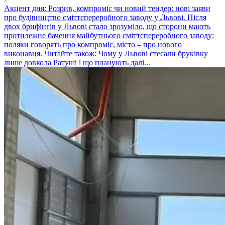
Акцент дня: Розрив, компроміс чи новий тендер: нові заяви
про будівництво сміттєпереробного заводу у Львові. Після
двох брифінгів у Львові стало зрозуміло, що сторони мають
протилежне бачення майбутнього сміттєпереробного заводу:
поляки говорять про компроміс, місто – про нового
виконавця. Читайте також: Чому у Львові стесали бруківку
лише довкола Ратуші і що планують далі...