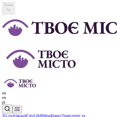
Львів
ua
en
pl
Усі публікації
CityLife
Війна
Бізнес
Транспорт та