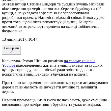
Жителі вулиці Степана Бандери та сусідніх вулиць записали
відеозверення до мерії з вимогою зберегти бруківку на цій
вулиці, а не укладати асфальт, як це запропонували
розробники проекту. Натомість відомий співак Левко Дурко
проти того, щоби після реконструкції вулиці Бандери
легковий автотранспорт перевели на вулиці Тобілевича і
Федьковича.
13 липня 2017, 10:47
Поширити
Користувач Роман Шишак розмітив
на своєму каналі в
Youtube
відеозвернення жителів вулиці Бандери та сусідніх
вулиць з приводу планів міської ради змінити дорожнє
покриття на вулиці Бандери з бруківки на асфальт.
Практично всі промовці висловлюються проти асфальтування
дороги та вимагають не звужувати вулицю та залишити
дерева.
Перший промовець, імені якого не називають, дуже емоційно
висловився про наміри зняти бруківку та укласти асфальт.