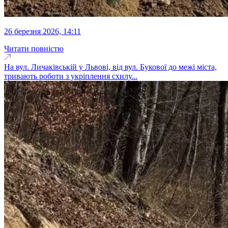
26 березня 2026, 14:11
Читати повністю
На вул. Личаківській у Львові, від вул. Букової до межі міста,
тривають роботи з укріплення схилу...