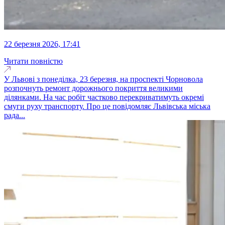
22 березня 2026, 17:41
Читати повністю
У Львові з понеділка, 23 березня, на проспекті Чорновола
розпочнуть ремонт дорожнього покриття великими
ділянками. На час робіт частково перекриватимуть окремі
смуги руху транспорту. Про це повідомляє Львівська міська
рада...