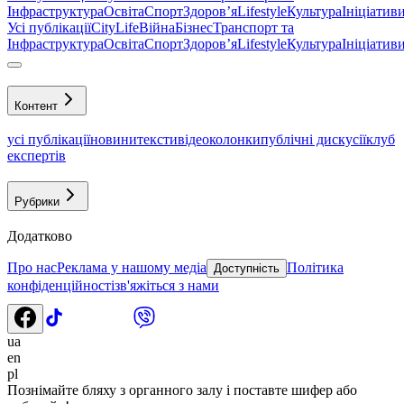
Інфраструктура
Освіта
Спорт
Здоровʼя
Lifestyle
Культура
Ініціатив
Усі публікації
CityLife
Війна
Бізнес
Транспорт та
Інфраструктура
Освіта
Спорт
Здоровʼя
Lifestyle
Культура
Ініціатив
Контент
усі публікації
новини
тексти
відео
колонки
публічні дискусії
клуб
експертів
Рубрики
Додатково
Про нас
Реклама у нашому медіа
Політика
Доступність
конфіденційності
зв'яжіться з нами
ua
en
pl
Познімайте бляху з органного залу і поставте шифер або