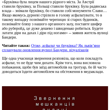
«Бруківка була лицем нашого рідного міста. За Австрії
ставили бруківку, за Польщі ставили бруківку. Була радянська
влада – знімали бруківку, бо ставили собі монументи Слави…
Якщо якомусь дурневі стрілило в голову асфальтувати, то в
такому випадку познімайте черепицю зі старих будинків,
познімайте бляху з нашого органного залу, поставте шифер
або руберойд, це дуже дешево і швиденько робиться. Будете
латати діри на дахах і діри під ногами» -- заявив житель вулиці
Бандери.
Читайте також:
Отже, асфальт чи бруківка? Як львів’яни
спланували оновлення вулиці Бандери. візуалізація
Ще одна учасниця звернення розповіла, що коли покладуть
асфальт, то не буде чим дихати. Крім того, вона висловила
побажання, щоби був заїзд автомобілів на тротуар, бо їй часто
доводиться їздити автомобілем на обстеження в медзаклади.