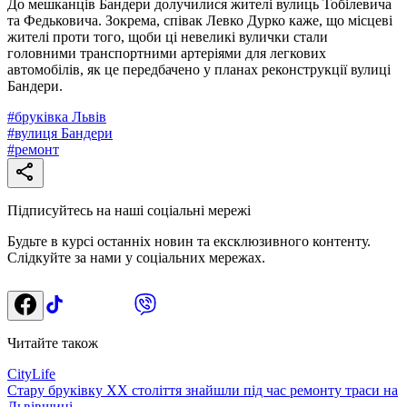
До мешканців Бандери долучилися жителі вулиць Тобілевича
та Федьковича. Зокрема, співак Левко Дурко каже, що місцеві
жителі проти того, щоби ці невеликі вулички стали
головними транспортними артеріями для легкових
автомобілів, як це передбачено у планах реконструкції вулиці
Бандери.
#
бруківка Львів
#
вулиця Бандери
#
ремонт
Підписуйтесь на наші соціальні мережі
Будьте в курсі останніх новин та ексклюзивного контенту.
Слідкуйте за нами у соціальних мережах.
Читайте також
CityLife
Стару бруківку XX століття знайшли під час ремонту траси на
Львівщині