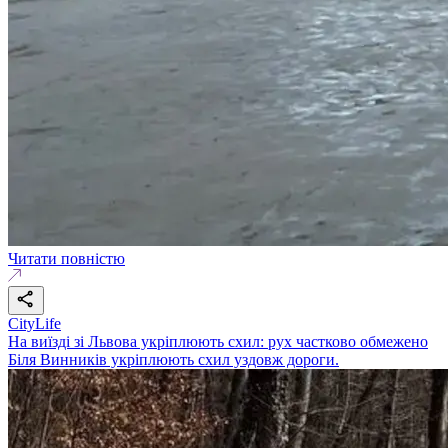
Читати повністю
CityLife
На виїзді зі Львова укріплюють схил: рух частково обмежено
Біля Винників укріплюють схил уздовж дороги.