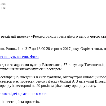
пня.
пня.
я реалізації проекту «Реконструкція трамвайного депо з метою с
л. Ринок, 1, к. 317 до 18:00 28 серпня 2017 року. Окрім заявки, 
озпочнуть восени. Фото
депо за адресами вулиця Вітовського, 57 та вулиця Тимошенків, 4
естування визначатимуться інвестором.
еставрацію, введення в експлуатацію, благоустрій інноваційног
 інвестор має провести ремонт фасаду будівлі А-3 на вулиці Вітов
 оренду інвесторові на 50 років за фіксовану орендну плату.
ілюють ідеї креативного міста
 інвестицій та проектів.