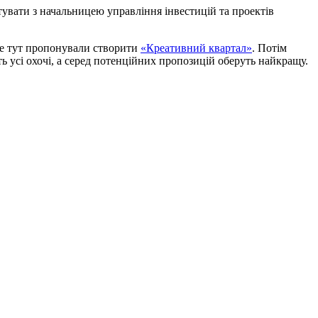
тувати з начальницею управління інвестицій та проектів
іше тут пропонували створити
«Креативний квартал»
. Потім
ть усі охочі, а серед потенційних пропозицій оберуть найкращу.