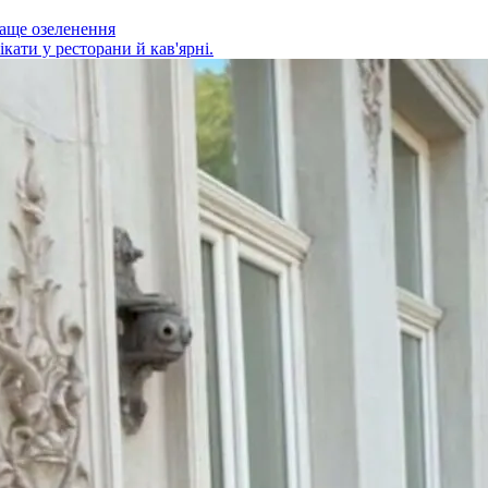
раще озеленення
кати у ресторани й кав'ярні.