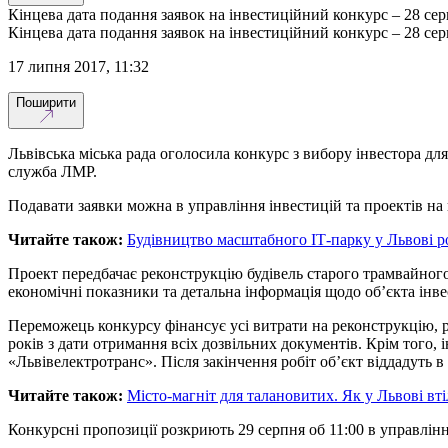
Кінцева дата подання заявок на інвестиційний конкурс – 28 сер
Кінцева дата подання заявок на інвестиційний конкурс – 28 сер
17 липня 2017, 11:32
Поширити
Львівська міська рада оголосила конкурс з вибору інвестора дл
служба ЛМР.
Подавати заявки можна в управління інвестицій та проектів на п
Читайте також:
Будівництво масштабного ІТ-парку у Львові р
Проект передбачає реконструкцію будівель старого трамвайного 
економічні показники та детальна інформація щодо об’єкта інв
Переможець конкурсу фінансує усі витрати на реконструкцію, р
років з дати отримання всіх дозвільних документів. Крім того,
«Львівелектротранс». Після закінчення робіт об’єкт віддадуть в
Читайте також:
Місто-магніт для талановитих. Як у Львові вт
Конкурсні пропозиції розкриють 29 серпня об 11:00 в управлінні