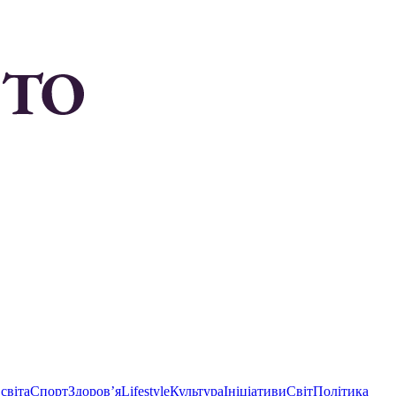
світа
Спорт
Здоровʼя
Lifestyle
Культура
Ініціативи
Світ
Політика