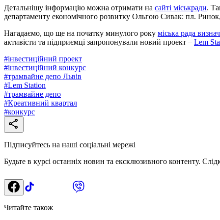
Детальнішу інформацію можна отримати на
сайті міськради
. Т
департаменту економічного розвитку Ольгою Сивак: пл. Ринок, 1;
Нагадаємо, що ще на початку минулого року
міська рада визна
активісти та підприємці запропонували новий проект –
Lem Sta
#
інвестиційний проект
#
інвестиційний конкурс
#
трамвайне депо Львів
#
Lem Station
#
трамвайне депо
#
Креативний квартал
#
конкурс
Підписуйтесь на наші соціальні мережі
Будьте в курсі останніх новин та ексклюзивного контенту. Слід
Читайте також