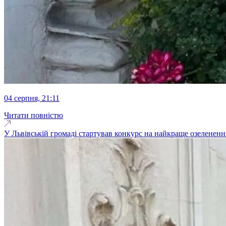
04 серпня, 21:11
Читати повністю
У Львівській громаді стартував конкурс на найкраще озеленення 