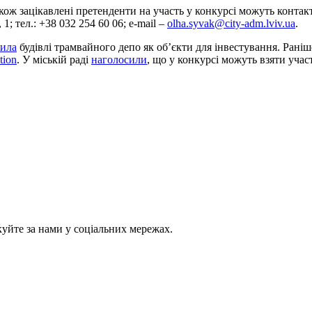
акож зацікавлені претенденти на участь у конкурсі можуть контак
 тел.: +38 032 254 60 06; e-mail –
olha.syvak@city-adm.lviv.ua
.
чила
будівлі трамвайного депо як об’єкти для інвестування. Ран
tion
. У міській раді
наголосили
, що у конкурсі можуть взяти учас
куйте за нами у соціальних мережах.