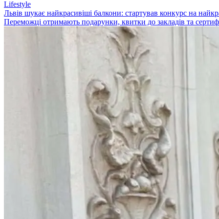
Lifestyle
Львів шукає найкрасивіші балкони: стартував конкурс на найк
Переможці отримають подарунки, квитки до закладів та сертифі