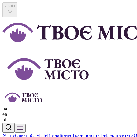
Львів
ua
en
pl
Усі публікації
CityLife
Війна
Бізнес
Транспорт та Інфраструктура
О