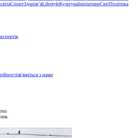
світа
Спорт
Здоровʼя
Lifestyle
Культура
Ініціативи
Світ
Політика
експертів
ційності
зв'яжіться з нами
депо
пня.