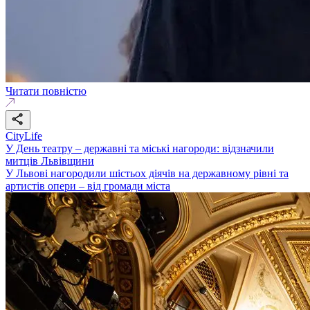
Читати повністю
CityLife
У День театру – державні та міські нагороди: відзначили
митців Львівщини
У Львові нагородили шістьох діячів на державному рівні та
артистів опери – від громади міста