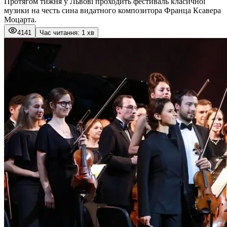
Протягом тижня у Львові проходить фестиваль класичної
музики на честь сина видатного композитора Франца Ксавера
Моцарта.
4141
Час читання: 1 хв