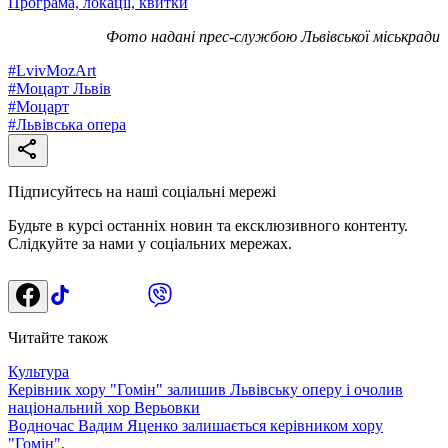
Програма, локації, квитки
Фото надані прес-службою Львівської міськради
#
LvivMozArt
#
Моцарт Львів
#
Моцарт
#
Львівська опера
Підписуйтесь на наші соціальні мережі
Будьте в курсі останніх новин та ексклюзивного контенту.
Слідкуйте за нами у соціальних мережах.
Читайте також
Культура
Керівник хору "Гомін" залишив Львівську оперу і очолив
національний хор Верьовки
Водночас Вадим Яценко залишається керівником хору
"Гомін".