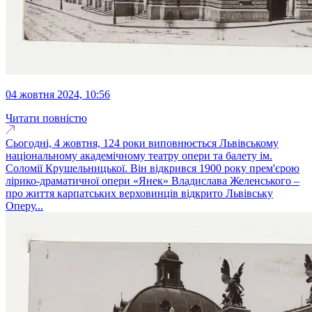
04 жовтня 2024, 10:56
Читати повністю
Сьогодні, 4 жовтня, 124 роки виповнюється Львівському
національному академічному театру опери та балету ім.
Соломії Крушельницької. Він відкрився 1900 року прем'єрою
лірико-драматичної опери «Янек» Владислава Желенського –
про життя карпатських верховинців відкрито Львівську
Оперу...