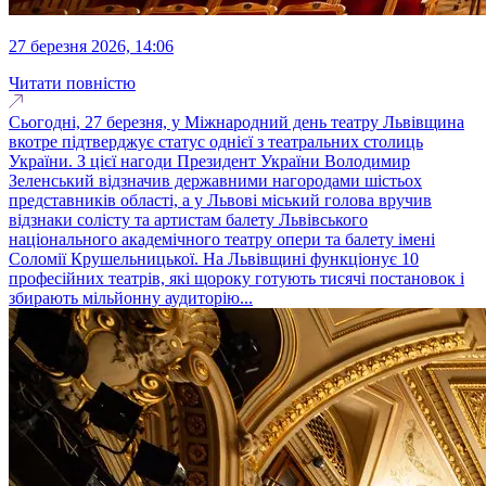
27 березня 2026, 14:06
Читати повністю
Сьогодні, 27 березня, у Міжнародний день театру Львівщина
вкотре підтверджує статус однієї з театральних столиць
України. З цієї нагоди Президент України Володимир
Зеленський відзначив державними нагородами шістьох
представників області, а у Львові міський голова вручив
відзнаки солісту та артистам балету Львівського
національного академічного театру опери та балету імені
Соломії Крушельницької. На Львівщині функціонує 10
професійних театрів, які щороку готують тисячі постановок і
збирають мільйонну аудиторію...