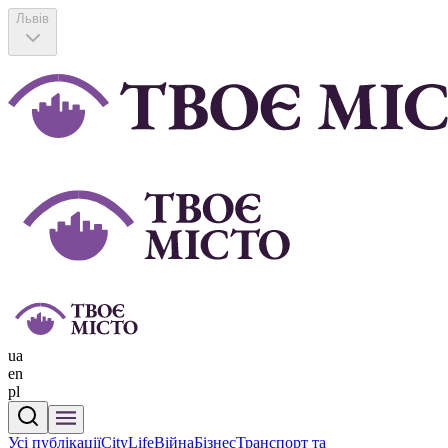
Львів
ua
en
pl
Усі публікації
CityLife
Війна
Бізнес
Транспорт та