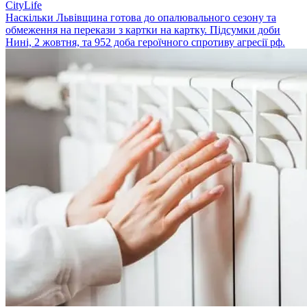
CityLife
Наскільки Львівщина готова до опалювального сезону та
обмеження на перекази з картки на картку. Підсумки доби
Нині, 2 жовтня, та 952 доба героїчного спротиву агресії рф.