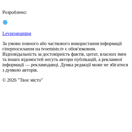
Розроблено
:
Levprograming
За умови повного або часткового використання iнформацiї
гіперпосилання на tvoemisto.tv є обов'язковим.
Відповідальність за достовірність фактів, цитат, власних імен
та інших відомостей несуть автори публікацій, а рекламної
інформації — рекламодавці. Думка редакцiї може не збiгатися
з думкою авторiв.
©
2026
"
Твоє місто
"