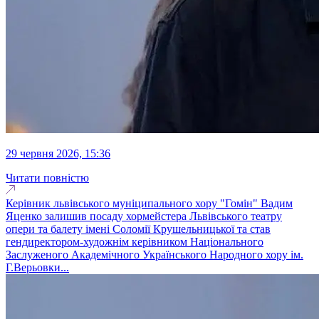
29 червня 2026, 15:36
Читати повністю
Керівник львівського муніципального хору "Гомін" Вадим
Яценко залишив посаду хормейстера Львівського театру
опери та балету імені Соломії Крушельницької та став
гендиректором-художнім керівником Національного
Заслуженого Академічного Українського Народного хору ім.
Г.Верьовки...