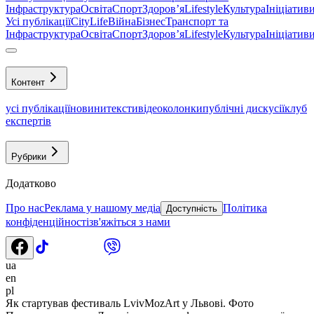
Інфраструктура
Освіта
Спорт
Здоровʼя
Lifestyle
Культура
Ініціатив
Усі публікації
CityLife
Війна
Бізнес
Транспорт та
Інфраструктура
Освіта
Спорт
Здоровʼя
Lifestyle
Культура
Ініціатив
Контент
усі публікації
новини
тексти
відео
колонки
публічні дискусії
клуб
експертів
Рубрики
Додатково
Про нас
Реклама у нашому медіа
Політика
Доступність
конфіденційності
зв'яжіться з нами
ua
en
pl
Як стартував фестиваль LvivMozArt у Львові. Фото