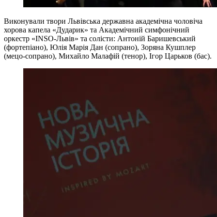
Виконували твори Львівська державна академічна чоловіча
хорова капела «Дударик» та Академічний симфонічний
оркестр «INSO-Львів» та солісти: Антоній Баришевський
(фортепіано), Юлія Марія Дан (сопрано), Зоряна Кушплер
(мецо-сопрано), Михайло Малафій (тенор), Ігор Царьков (бас).