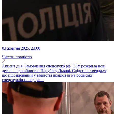
03 жовтня 2025, 23:00
Читати повністю
Акцент дня: Замовлення спецслужб рф. СБУ розкрила нові
деталі щодо вбивства Парубія у Львові. Слідство стверджує,
що підозрюваний у вбивстві працював на російські
спецслужби понад рік...