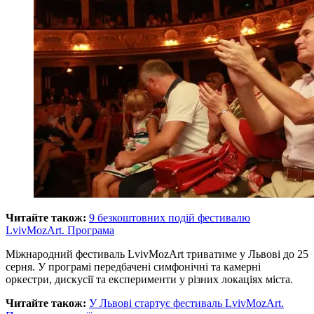
Читайте також:
9 безкоштовних подій фестивалю
LvivMozArt. Програма
Міжнародний фестиваль LvivMozArt триватиме у Львові до 25
серня. У програмі передбачені симфонічні та камерні
оркестри, дискусії та експерименти у різних локаціях міста.
Читайте також:
У Львові стартує фестиваль LvivMozArt.