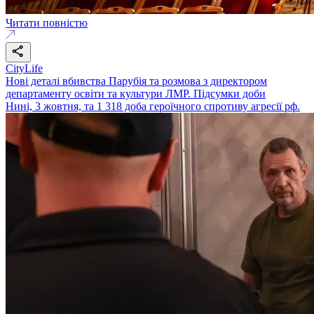
Читати повністю
CityLife
Нові деталі вбивства Парубія та розмова з директором
департаменту освіти та культури ЛМР. Підсумки доби
Нині, 3 жовтня, та 1 318 доба героїчного спротиву агресії рф.