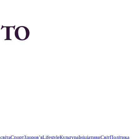
світа
Спорт
Здоровʼя
Lifestyle
Культура
Ініціативи
Світ
Політика