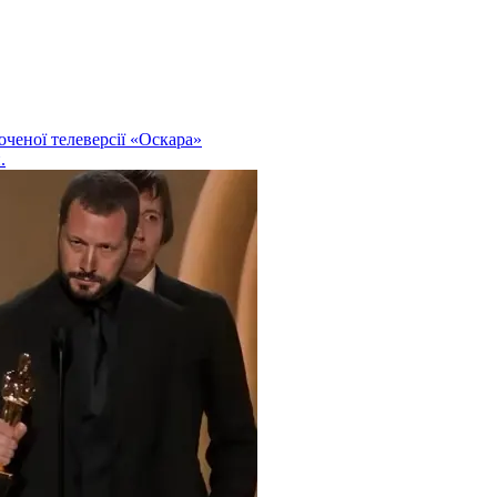
оченої телеверсії «Оскара»
.