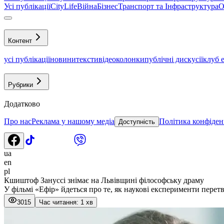
Усі публікації
CityLife
Війна
Бізнес
Транспорт та Інфраструктура
О
Контент
усі публікації
новини
тексти
відео
колонки
публічні дискусії
клуб 
Рубрики
Додатково
Про нас
Реклама у нашому медіа
Політика конфіден
Доступність
ua
en
pl
Кшиштоф Зануссі знімає на Львівщині філософську драму
У фільмі «Ефір» йдеться про те, як наукові експерименти перет
3015
Час читання: 1 хв