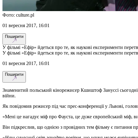
Фото: culture.pl
01 вересня 2017, 16:01
Поширити
У фільмі «Ефір» йдеться про те, як наукові експерименти перет
У фільмі «Ефір» йдеться про те, як наукові експерименти перет
01 вересня 2017, 16:01
Поширити
Знаменитий польський кінорежисер Кшиштоф Зануссі сьогодні ро
війни.
Як повідомив режисер під час прес-конференції у Львові, голов
«Мені це нагадує міф про Фауста, це дуже європейський міф, ви
Він підкреслив, що однією з провідних тем фільму є питання про
«
Наш сучасний світ занадто повірив, що наука може вирішити вс