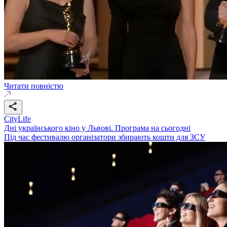
Читати повністю
CityLife
Дні українського кіно у Львові. Програма на сьогодні
Під час фестивалю організатори збирають кошти для ЗСУ