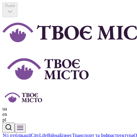
Львів
ua
en
pl
Усі публікації
CityLife
Війна
Бізнес
Транспорт та Інфраструктура
О