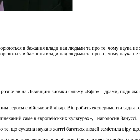
ворюються в бажання влади над людьми та про те, чому наука не 
ворюються в бажання влади над людьми та про те, чому наука не 
зпочав на Львівщині зйомки фільму «Ефір» – драми, події якої р
ним героєм є військовий лікар. Він робить експерименти задля т
плеканий саме в європейських культурах», - наголосив Зануссі.
 те, що сучасна наука в житті багатьох людей замістила віру, що
і наші екзистенціальні проблеми. От, психологія пробує і не мож