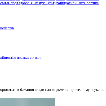
світа
Спорт
Здоровʼя
Lifestyle
Культура
Ініціативи
Світ
Політика
експертів
ційності
зв'яжіться з нами
ворюються в бажання влади над людьми та про те, чому наука не 