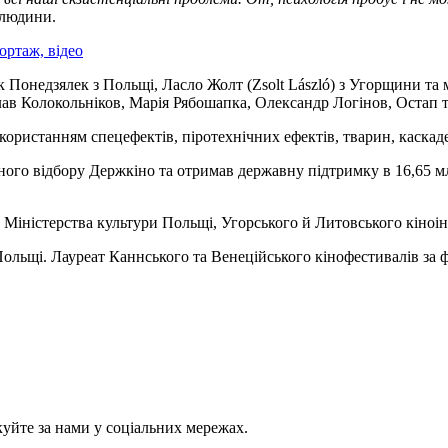
 людини.
ортаж, відео
ек Понедзялек з Польщі, Ласло Жолт (Zsolt László) з Угорщини т
слав Колокольніков, Марія Рябошапка, Олександр Логінов, Остап
ристанням спецефектів, піротехнічних ефектів, тварин, каскадері
ного відбору Держкіно та отримав державну підтримку в 16,65 м
 Міністерства культури Польщі, Угорського й Литовського кіноін
ольщі. Лауреат Каннського та Венеційського кінофестивалів за ф
куйте за нами у соціальних мережах.