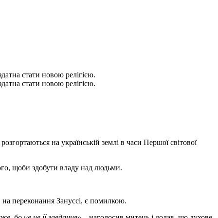
здатна стати новою релігією.
здатна стати новою релігією.
озгортаються на українській землі в часи Першої світової
ого, щоби здобути владу над людьми.
, на переконання Зануссі, є помилкою.
е, бо це не її завдання
» – наголосив митець і додав, що духове