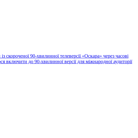
із скороченої 90-хвилинної телеверсії «Оскара» через часові
я включити до 90-хвилинної версії для міжнародної аудиторії