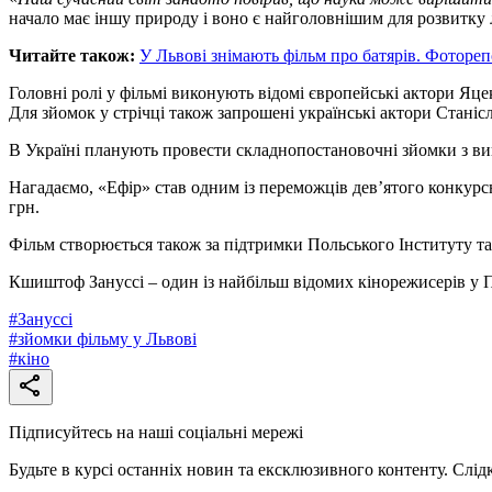
начало має іншу природу і воно є найголовнішим для розвитку
Читайте також:
У Львові знімають фільм про батярів. Фотореп
Головні ролі у фільмі виконують відомі європейські актори Яц
Для зйомок у стрічці також запрошені українські актори Стані
В Україні планують провести складнопостановочні зйомки з вико
Нагадаємо, «Ефір» став одним із переможців дев’ятого конкурс
грн.
Фільм створюється також за підтримки Польського Інституту та
Кшиштоф Зануссі – один із найбільш відомих кінорежисерів у П
#
Зануссі
#
зйомки фільму у Львові
#
кіно
Підписуйтесь на наші соціальні мережі
Будьте в курсі останніх новин та ексклюзивного контенту. Слід