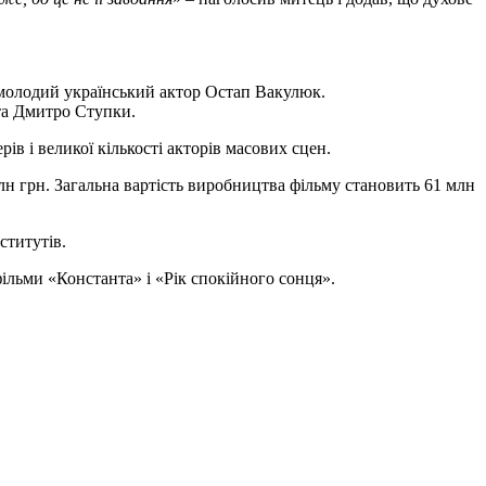
а молодий український актор Остап Вакулюк.
 та Дмитро Ступки.
в і великої кількості акторів масових сцен.
лн грн. Загальна вартість виробництва фільму становить 61 млн
ститутів.
ільми «Константа» і «Рік спокійного сонця».