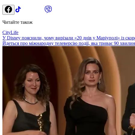
Читайте також
CityLife
У Disney пояснили, чому вирізали «20 днів у Маріуполі» із скор
Йдеться про міжнародну телеверсію події, яка триває 90 хвилин