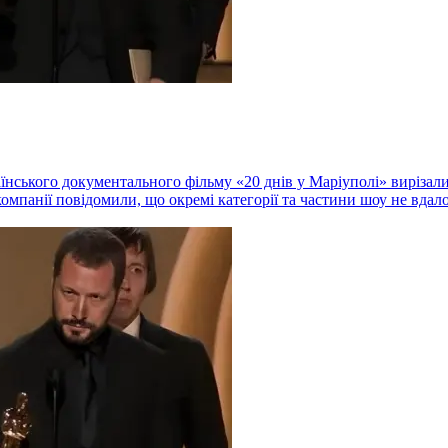
їнського документального фільму «20 днів у Маріуполі» вирізали 
панії повідомили, що окремі категорії та частини шоу не вдалос