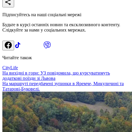
Підписуйтесь на наші соціальні мережі
Будьте в курсі останніх новин та ексклюзивного контенту.
Слідкуйте за нами у соціальних мережах.
Читайте також
CityLife
На вихідні в гори: УЗ повідомила, що курсуватимуть
додаткові поїзди зі Львова
На маршруті передбачені зупинки в Яремче, Микуличині та
Татарові-Буковелі.