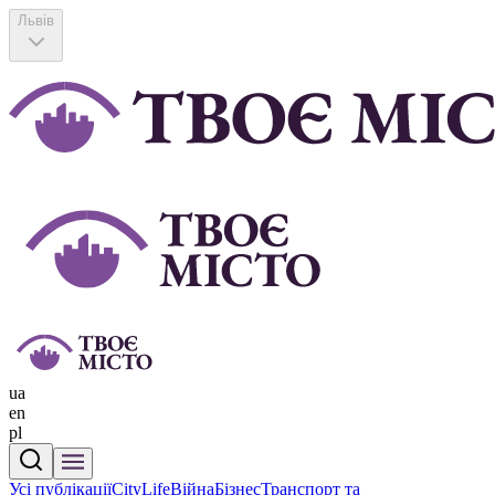
Львів
ua
en
pl
Усі публікації
CityLife
Війна
Бізнес
Транспорт та