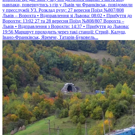
навпаки, повернутись з гір у Львів чи Франківськ, повідомили
у пресслужбі УЗ. Розклад руху: 27 вересня Поїзд №807/808
Львів – Ворохта • Відправлення зі Львова: 08:02 • Прибуття до
Ворохти: 13:02 27 та 28 вересня Поїзд №808/807 Ворохта –
Львів • Відправлення з Ворохти: 14:37 • Прибуття до Львова:
19:56 Маршрут проходить через такі станції: Стрий, Калуш,
Івано-Франківськ, Яремче, Татарів-Буковель...