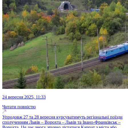
24 вересня 2025, 11:33
Читати повністю
Упродовж 27 та 28 вересня курсуватимуть регіональні поїзди
сполученням Львів – Ворохта – Львів та Івано-Франківськ –
Ворохта. Це дає змогу зручно дістатися Карпат з міста або,