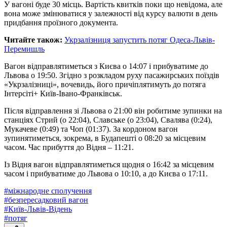
У вагоні буде 30 місць. Вартість квитків поки що невідома, але
вона може змінюватися у залежності від курсу валюти в день
придбання проїзного документа.
Читайте також:
Укрзалізниця запустить потяг Одеса-Львів-
Перемишль
Вагон відправлятиметься з Києва о 14:07 і прибуватиме до
Львова о 19:50. Згідно з розкладом руху пасажирських поїздів
«Укрзалізниці», вочевидь, його причіплятимуть до потяга
Інтерсіті+ Київ-Івано-Франківськ.
Після відправлення зі Львова о 21:00 він робитиме зупинки на
станціях Стрий (о 22:04), Славське (о 23:04), Свалява (0:24),
Мукачеве (0:49) та Чоп (01:37). За кордоном вагон
зупинятиметься, зокрема, в Будапешті о 08:20 за місцевим
часом. Час прибуття до Відня – 11:21.
Із Відня вагон відправлятиметься щодня о 16:42 за місцевим
часом і прибуватиме до Львова о 10:10, а до Києва о 17:11.
#
міжнародне сполучення
#
безпересадковий вагон
#
Київ-Львів-Відень
#
потяг