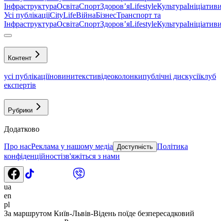
Інфраструктура
Освіта
Спорт
Здоровʼя
Lifestyle
Культура
Ініціатив
Усі публікації
CityLife
Війна
Бізнес
Транспорт та
Інфраструктура
Освіта
Спорт
Здоровʼя
Lifestyle
Культура
Ініціатив
Контент
усі публікації
новини
тексти
відео
колонки
публічні дискусії
клуб
експертів
Рубрики
Додатково
Про нас
Реклама у нашому медіа
Політика
Доступність
конфіденційності
зв'яжіться з нами
ua
en
pl
За маршрутом Київ-Львів-Відень поїде безпересадковий