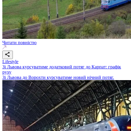
Читати повністю
Lifestyle
Зі Львова курсуватиме додатковий потяг до Карпат: графік
руху
Зі Львова до Ворохти курсуватиме новий нічний потяг.