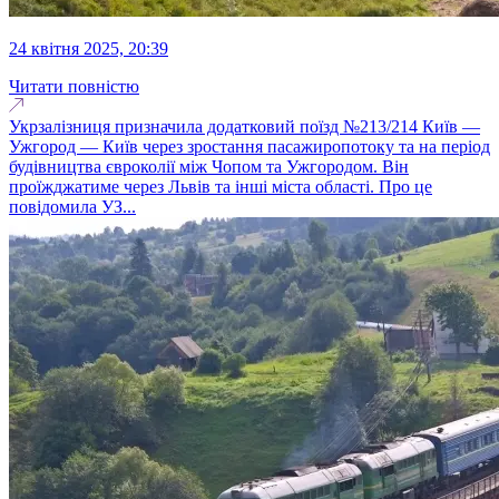
24 квітня 2025, 20:39
Читати повністю
Укрзалізниця призначила додатковий поїзд №213/214 Київ —
Ужгород — Київ через зростання пасажиропотоку та на період
будівництва євроколії між Чопом та Ужгородом. Він
проїжджатиме через Львів та інші міста області. Про це
повідомила УЗ...