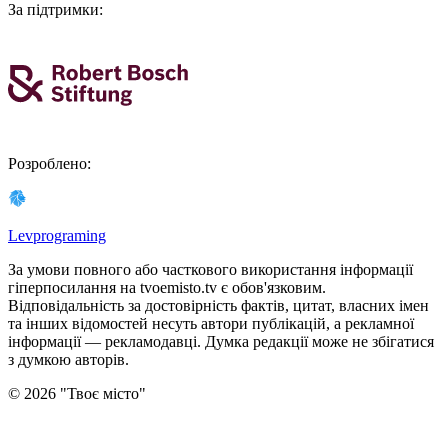
За підтримки
:
Розроблено
:
Levprograming
За умови повного або часткового використання iнформацiї
гіперпосилання на tvoemisto.tv є обов'язковим.
Відповідальність за достовірність фактів, цитат, власних імен
та інших відомостей несуть автори публікацій, а рекламної
інформації — рекламодавці. Думка редакцiї може не збiгатися
з думкою авторiв.
©
2026
"
Твоє місто
"