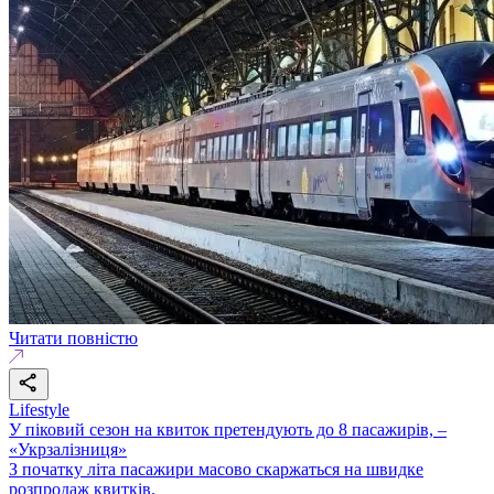
Читати повністю
Lifestyle
У піковий сезон на квиток претендують до 8 пасажирів, –
«Укрзалізниця»
З початку літа пасажири масово скаржаться на швидке
розпродаж квитків.