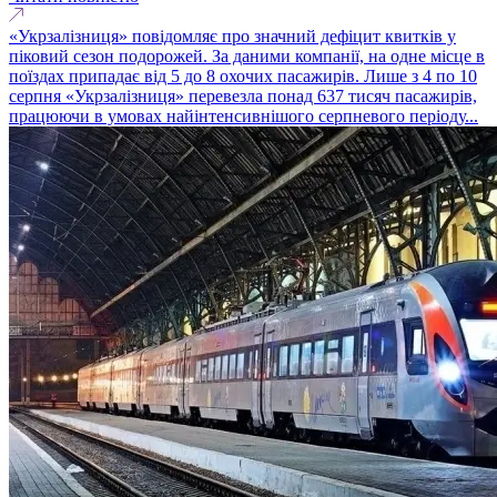
«Укрзалізниця» повідомляє про значний дефіцит квитків у
піковий сезон подорожей. За даними компанії, на одне місце в
поїздах припадає від 5 до 8 охочих пасажирів. Лише з 4 по 10
серпня «Укрзалізниця» перевезла понад 637 тисяч пасажирів,
працюючи в умовах найінтенсивнішого серпневого періоду...