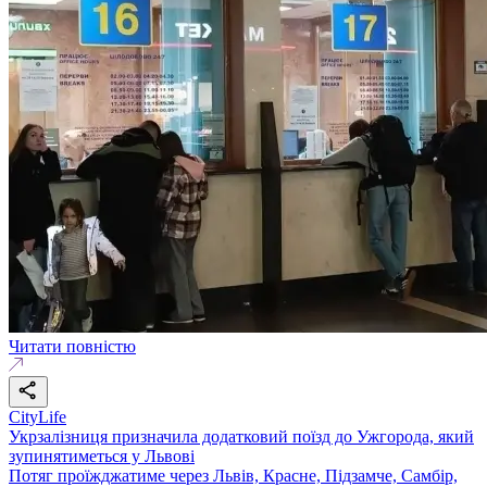
Читати повністю
CityLife
Укрзалізниця призначила додатковий поїзд до Ужгорода, який
зупинятиметься у Львові
Потяг проїжджатиме через Львів, Красне, Підзамче, Самбір,