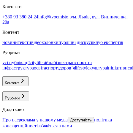
Контакти
+380 93 380 24 24
info@tvoemisto.tv
м. Львів, вул. Винниченка,
20а
Контент
новини
тексти
відео
колонки
публічні дискусії
клуб експертів
Рубрики
усі публікації
citylife
війна
бізнес
транспорт та
інфраструктура
освіта
спорт
здоровʼя
lifestyle
культура
ініціативи
св
Контент
Рубрики
Додатково
про нас
реклама у нашому медіа
політика
Доступність
конфіденційності
зв'яжіться з нами