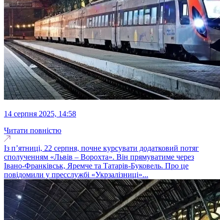
14 серпня 2025, 14:58
Читати повністю
Із п’ятниці, 22 серпня, почне курсувати додатковий потяг
сполученням «Львів – Ворохта». Він прямуватиме через
Івано-Франківськ, Яремче та Татарів-Буковель. Про це
повідомили у пресслужбі «Укрзалізниці»...