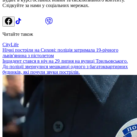
Слідкуйте за нами у соціальних мережах.
Читайте також
CityLife
Нічні постріли на Сихові: поліція затримала 19-річного
львів'янина з пістолетом
Інцидент стався в ніч на 29 липня на вулиці Трильовського.
До поліції звернулися мешканці одного з багатоквартирних
будинків, які почули звуки пострілів.