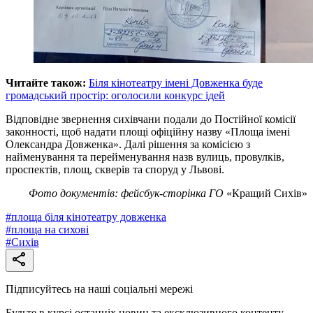
Читайте також:
Біля кінотеатру імені Довженка буде
громадський простір: оголосили конкурс ідей
Відповідне звернення сихівчани подали до Постійної комісії
законності, щоб надати площі офіційну назву «Площа імені
Олександра Довженка». Далі рішення за комісією з
найменування та перейменування назв вулиць, провулків,
проспектів, площ, скверів та споруд у Львові.
Фото документів: фейсбук-сторінка ГО
«Кращий Сихів»
#
площа біля кінотеатру довженка
#
площа на сихові
#
Сихів
Підписуйтесь на наші соціальні мережі
Будьте в курсі останніх новин та ексклюзивного контенту.