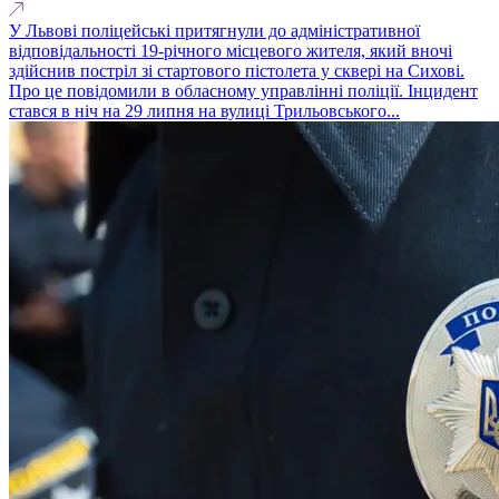
У Львові поліцейські притягнули до адміністративної
відповідальності 19-річного місцевого жителя, який вночі
здійснив постріл зі стартового пістолета у сквері на Сихові.
Про це повідомили в обласному управлінні поліції. Інцидент
стався в ніч на 29 липня на вулиці Трильовського...