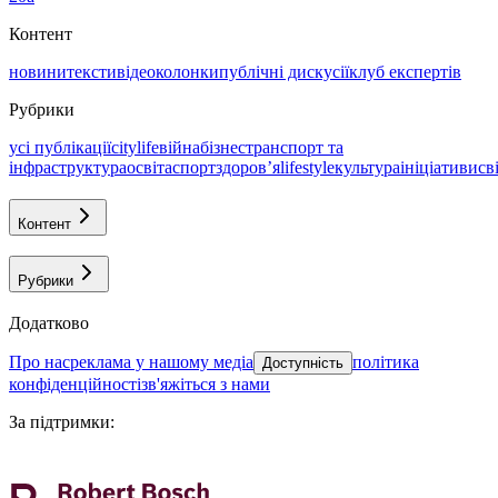
Контент
новини
тексти
відео
колонки
публічні дискусії
клуб експертів
Рубрики
усі публікації
citylife
війна
бізнес
транспорт та
інфраструктура
освіта
спорт
здоровʼя
lifestyle
культура
ініціативи
св
Контент
Рубрики
Додатково
про нас
реклама у нашому медіа
політика
Доступність
конфіденційності
зв'яжіться з нами
За підтримки
: