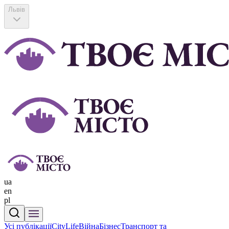
Львів
ua
en
pl
Усі публікації
CityLife
Війна
Бізнес
Транспорт та