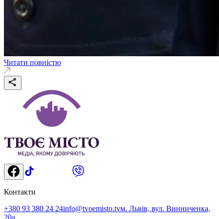
Читати повністю
Контакти
+380 93 380 24 24
info@tvoemisto.tv
м. Львів, вул. Винниченка,
20а