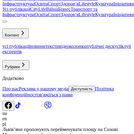
Інфраструктура
Освіта
Спорт
Здоровʼя
Lifestyle
Культура
Ініціатив
Усі публікації
CityLife
Війна
Бізнес
Транспорт та
Інфраструктура
Освіта
Спорт
Здоровʼя
Lifestyle
Культура
Ініціатив
Контент
усі публікації
новини
тексти
відео
колонки
публічні дискусії
клуб
експертів
Рубрики
Додатково
Про нас
Реклама у нашому медіа
Політика
Доступність
конфіденційності
зв'яжіться з нами
ua
en
pl
Львів’яни пропонують перейменувати площу на Сихові