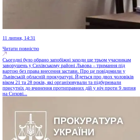
11 липня, 14:31
Читати повністю
Сьогодні було обрано запобіжні заходи ще трьом учасникам
заворушень у Сихівському районі Львова – тримання під
вартою без права внесення застави. Про це повідомили у
Львівській обласній прокуратурі. Йдеться про двох чоловіків
віком 21 та 28 років, які організовували та підбурювали
присутніх до вчинення протиправних дій у ніч проти 9 липня
на Сихові...