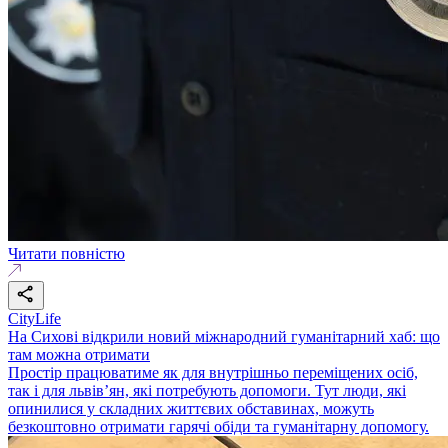
Читати повністю
CityLife
На Сихові відкрили новий міжнародний гуманітарний хаб: що
там можна отримати
Простір працюватиме як для внутрішньо переміщених осіб,
так і для львів’ян, які потребують допомоги. Тут люди, які
опинилися у складних життєвих обставинах, можуть
безкоштовно отримати гарячі обіди та гуманітарну допомогу.