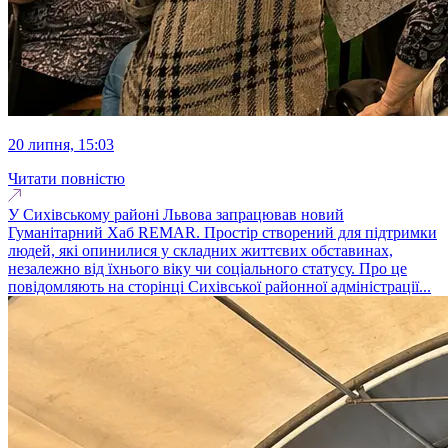
20 липня, 15:03
Читати повністю
У Сихівському районі Львова запрацював новий
Гуманітарний Хаб REMAR. Простір створений для підтримки
людей, які опинилися у складних життєвих обставинах,
незалежно від їхнього віку чи соціального статусу. Про це
повідомляють на сторінці Сихівської районної адміністрації...