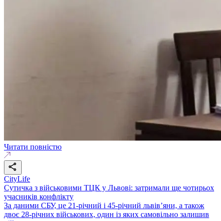
Читати повністю
CityLife
Сутичка з військовими ТЦК у Львові: затримали ще чотирьох
учасників конфлікту
За даними СБУ, це 21-річний і 45-річний львів’яни, а також
двоє 28-річних військових, один із яких самовільно залишив