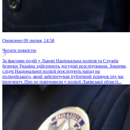
оновлено 09 липня, 14:58
Читати повністю
За фактами подій у Львові Національна поліція та Служба
безпеки України здійснюють досудові розслідування. Зокрема,
слідчі Національної поліції розслідують напад на
поліцейського, який забезпечував публічний порядок під час
інциденту. Про це повідомили у поліції Львівської області...