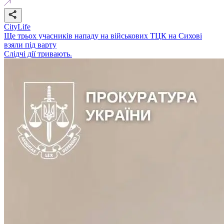
CityLife
Ще трьох учасників нападу на військових ТЦК на Сихові
взяли під варту
Слідчі дії тривають.