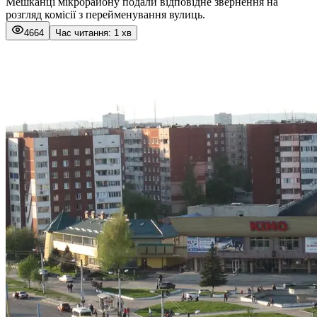
Мешканці мікрорайону подали відповідне звернення на
розгляд комісії з перейменування вулиць.
4664
Час читання: 1 хв