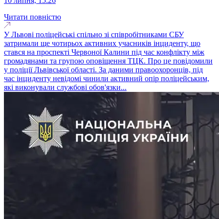
10 липня, 15:26
Читати повністю
У Львові поліцейські спільно зі співробітниками СБУ
затримали ще чотирьох активних учасників інциденту, що
стався на проспекті Червоної Калини під час конфлікту між
громадянами та групою оповіщення ТЦК. Про це повідомили
у поліції Львівської області. За даними правоохоронців, під
час інциденту невідомі чинили активний опір поліцейським,
які виконували службові обов'язки...