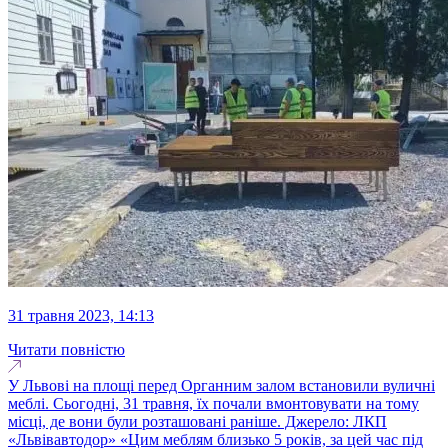
31 травня 2023, 14:13
Читати повністю
У Львові на площі перед Органним залом встановили вуличні
меблі. Сьогодні, 31 травня, їх почали вмонтовувати на тому
місці, де вони були розташовані раніше. Джерело: ЛКП
«Львівавтодор» «Цим меблям близько 5 років, за цей час під