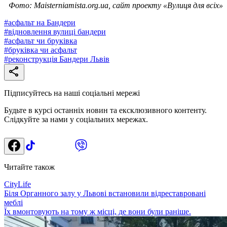
Фото: Maisterniamista.org.ua, сайт проекту «Вулиця для всіх»
#
асфальт на Бандери
#
відновлення вулиці бандери
#
асфальт чи бруківка
#
бруківка чи асфальт
#
реконструкція Бандери Львів
Підписуйтесь на наші соціальні мережі
Будьте в курсі останніх новин та ексклюзивного контенту.
Слідкуйте за нами у соціальних мережах.
Читайте також
CityLife
Біля Органного залу у Львові встановили відреставровані
меблі
Їх вмонтовують на тому ж місці, де вони були раніше.