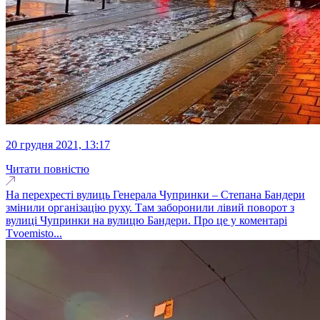
20 грудня 2021, 13:17
Читати повністю
На перехресті вулиць Генерала Чупринки – Степана Бандери
змінили організацію руху. Там заборонили лівий поворот з
вулиці Чупринки на вулицю Бандери. Про це у коментарі
Тvoemisto...