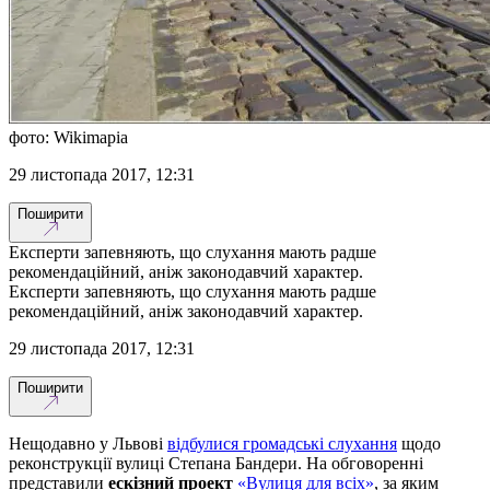
фото: Wikimapia
29 листопада 2017, 12:31
Поширити
Експерти запевняють, що слухання мають радше
рекомендаційний, аніж законодавчий характер.
Експерти запевняють, що слухання мають радше
рекомендаційний, аніж законодавчий характер.
29 листопада 2017, 12:31
Поширити
Нещодавно у Львові
відбулися громадські слухання
щодо
реконструкції вулиці Степана Бандери. На обговоренні
представили
ескізний проект
«Вулиця для всіх»
, за яким