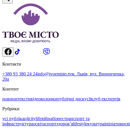
Контакти
+380 93 380 24 24
info@tvoemisto.tv
м. Львів, вул. Винниченка,
20а
Контент
новини
тексти
відео
колонки
публічні дискусії
клуб експертів
Рубрики
усі публікації
citylife
війна
бізнес
транспорт та
інфраструктура
освіта
спорт
здоровʼя
lifestyle
культура
ініціативи
св