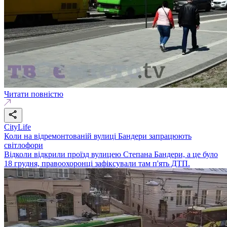
Читати повністю
CityLife
Коли на відремонтованій вулиці Бандери запрацюють
світлофори
Відколи відкрили проїзд вулицею Степана Бандери, а це було
18 грудня, правоохоронці зафіксували там п'ять ДТП.