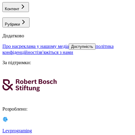
Контент
Рубрики
Додатково
про нас
реклама у нашому медіа
політика
Доступність
конфіденційності
зв'яжіться з нами
За підтримки
:
Розроблено
:
Levprograming