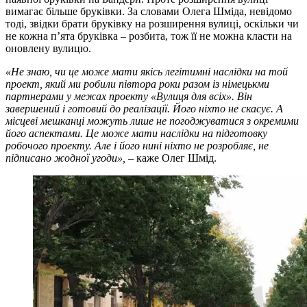
вимагає більше бруківки. За словами Олега Шміда, невідомо
тоді, звідки брати бруківку на розширення вулиці, оскільки чи
не кожна п’ята бруківка – розбита, тож її не можна класти на
оновлену вулицю.
«Не знаю, чи це може мати якісь легітимні наслідки на той
проект, який ми робили півтора роки разом із німецькми
партнерами у
межах проекту «Вулиця для всіх». Він
завершений і готовий до реалізації. Його ніхто не скасує. А
місцеві мешканці можуть лише не погоджуватися з окремими
його аспектами. Це може мати наслідки на підготовку
робочого проекту. Але і його нині
ніхто не розробляє, не
підписано жодної угоди»,
– каже Олег Шмід.