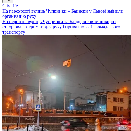
CityLife
На перехресті вулиць Чупринки – Бандери у Львові змінили
організацію руху
На перетині вулиць Чупринки та Бандери лівий поворот
створював затримки для руху і приватного, і громадського
транспорту.