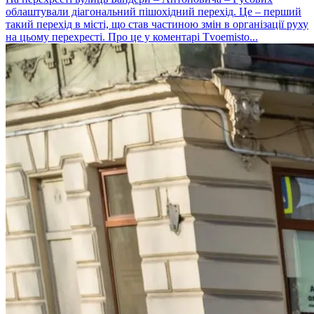
облаштували діагональний пішохідний перехід. Це – перший
такий перехід в місті, що став частиною змін в організації руху
на цьому перехресті. Про це у коментарі Tvoemisto...