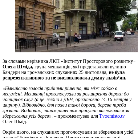
За словами керівника ЛКП «Інститут Просторового розвитку»
Олега Шміда,
група мешканців, які представляли вулицю
Бандери на громадських слуханнях 25 листопада,
не була
репрезентативною та не висловлювала думку львів’ян.
«Більшістю голосів прийняли рішення, які між собою є
несумісні. Мешканці проголосували за розширення дороги до
чотирьох смуг (а це, згідно з ДБН, орієнтовно 14-16 метрів у
ширину). Відповідно, для появи такої дороги, дерева треба
зрізати. Водночас, іншим рішенням присутні висловилися за
збереження усіх дерев»
, – прокоментував для
Tvoemisto.tv
Олег Шмід.
Окрім цього, на слуханнях проголосували за збереження усієї
наявної бруківки на Бандери. Проте розширення вулиці