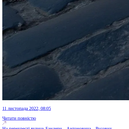
11 листопада 2022, 08:05
Читати повністю
На перехресті вулиць Бандери – Антоновича – Русових