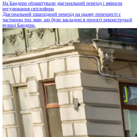
На Бандери облаштували діагональний перехід і змінили
регулювання світлофора
Діагональний пішохідний перехід на цьому перехресті є
частиною тих змін, що були закладені в проєкті реконструкції
вулиці Бандери.