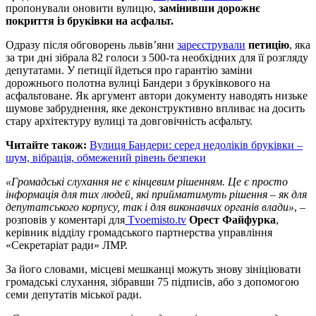
пропонували оновити вулицю,
замінивши дорожнє
покриття із бруківки на асфальт.
Одразу після обговорень львів’яни
зареєстрували
петицію
, яка
за три дні зібрала 82 голоси з 500-та необхідних для її розгляду
депутатами. У петиції йдеться про гарантію заміни
дорожнього полотна вулиці Бандери з бруківкового на
асфальтоване. Як аргумент автори документу наводять низьке
шумове забруднення, яке деконструктивно впливає на досить
стару архітектуру вулиці та довговічність асфальту.
Читайте також:
Вулиця Бандери: серед недоліків бруківки –
шум, вібрація, обмежений рівень безпеки
«Громадські слухання не є кінцевим рішенням. Це є просто
інформація для тих людей, які прийматимуть рішення – як для
депутатського корпусу, так і для виконавчих органів влади»
, ­–
розповів у коментарі для
Tvoemisto.tv
Орест Файфурка
,
керівник відділу громадського партнерства управління
«Секретаріат ради» ЛМР.
За його словами, місцеві мешканці можуть знову зініціювати
громадські слухання, зібравши 75 підписів, або з допомогою
семи депутатів міської ради.