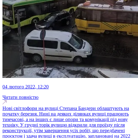
04 лютого 2022, 12:20
Читати повністю
Нові світлофори на вулиці Степана Бандери облаштують на
початку березня. Нині на деяких ділянках вулиці працюють
тимчасові, а на інших є лише опори та комунікації під нову
техніку. У грудні торік вулицю відкрили для проїзду після
реконструкції, утім завершення усіх робіт, що передбачені
проєктом і здача вулиці в експлуатацію, заплановані на 2022