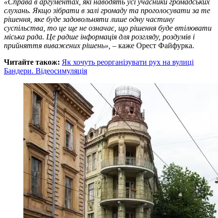
«Справа в аргументах, які наводять усі учасники громадських
слухань. Якщо зібрати в залі громаду та проголосувати за те
рішення, яке буде задовольняти лише одну частину
суспільства, то це ще не означає, що рішення буде втілювати
міська рада. Це радше інформація для розгляду, роздумів і
прийняття виважених рішень»,
– каже Орест Файфурка.
Читайте також:
Як хочуть реорганізувати рух на вулиці
Бандери. Відеосимуляція