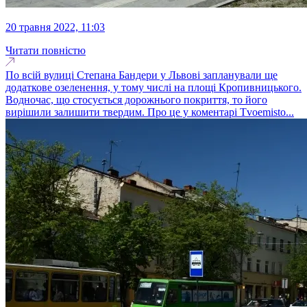
20 травня 2022, 11:03
Читати повністю
По всій вулиці Степана Бандери у Львові запланували ще
додаткове озеленення, у тому числі на площі Кропивницького.
Водночас, що стосується дорожнього покриття, то його
вирішили залишити твердим. Про це у коментарі Tvoemisto...