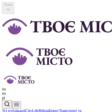
Львів
ua
en
pl
Усі публікації
CityLife
Війна
Бізнес
Транспорт та