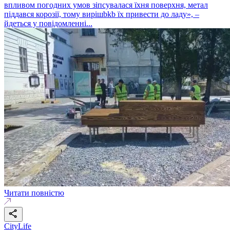
впливом погодних умов зіпсувалася їхня поверхня, метал
піддався корозії, тому вирішbkb їх привести до ладу», –
йдеться у повідомленні...
Читати повністю
CityLife