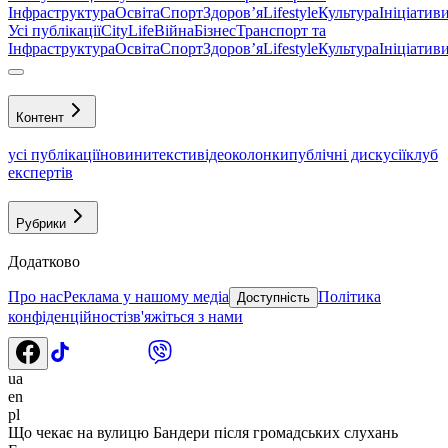
Інфраструктура
Освіта
Спорт
Здоровʼя
Lifestyle
Культура
Ініціатив
Усі публікації
CityLife
Війна
Бізнес
Транспорт та
Інфраструктура
Освіта
Спорт
Здоровʼя
Lifestyle
Культура
Ініціатив
Контент
усі публікації
новини
тексти
відео
колонки
публічні дискусії
клуб
експертів
Рубрики
Додатково
Про нас
Реклама у нашому медіа
Політика
Доступність
конфіденційності
зв'яжіться з нами
ua
en
pl
Що чекає на вулицю Бандери після громадських слухань