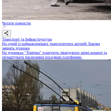
Читати повністю
Транспорт та Інфраструктура
На одній із найважливіших транспортних артерій Львова
змінять зупинки
На зупинках "Хімічна" планують ліквідувати заїзні кишені та
облаштувати інклюзивні посадкові платформи.