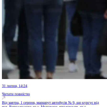
31 липня, 14:24
Читати повністю
Від завтра, 1 серпня, маршрут автобусів № 9, що курсує від
вул. Вернадського до с. Муроване, продовжать до с...