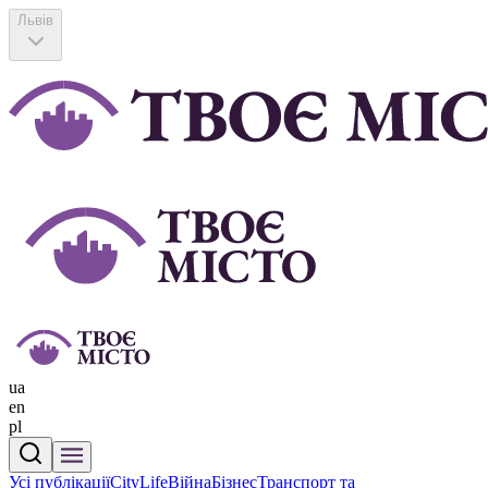
Львів
ua
en
pl
Усі публікації
CityLife
Війна
Бізнес
Транспорт та