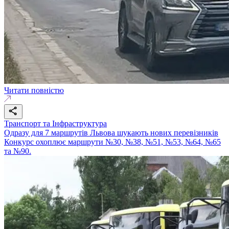
Читати повністю
Транспорт та Інфраструктура
Одразу для 7 маршрутів Львова шукають нових перевізників
Конкурс охоплює маршрути №30, №38, №51, №53, №64, №65
та №90.