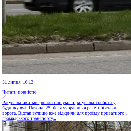
31 липня, 16:13
Читати повністю
Рятувальники завершили пошуково-рятувальні роботи у
будинку вул. Патона, 25 після учорашньої ракетної атаки
ворога. Відтак вулицю вже відкрили для проїзду приватного і
громадського транспорту...