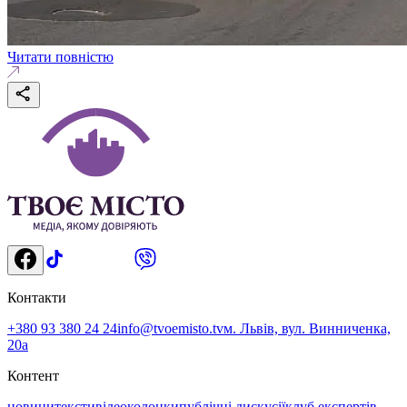
Читати повністю
Контакти
+380 93 380 24 24
info@tvoemisto.tv
м. Львів, вул. Винниченка,
20а
Контент
новини
тексти
відео
колонки
публічні дискусії
клуб експертів