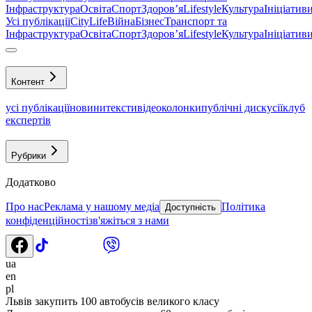
Інфраструктура
Освіта
Спорт
Здоровʼя
Lifestyle
Культура
Ініціатив
Усі публікації
CityLife
Війна
Бізнес
Транспорт та
Інфраструктура
Освіта
Спорт
Здоровʼя
Lifestyle
Культура
Ініціатив
Контент
усі публікації
новини
тексти
відео
колонки
публічні дискусії
клуб
експертів
Рубрики
Додатково
Про нас
Реклама у нашому медіа
Політика
Доступність
конфіденційності
зв'яжіться з нами
ua
en
pl
Львів закупить 100 автобусів великого класу