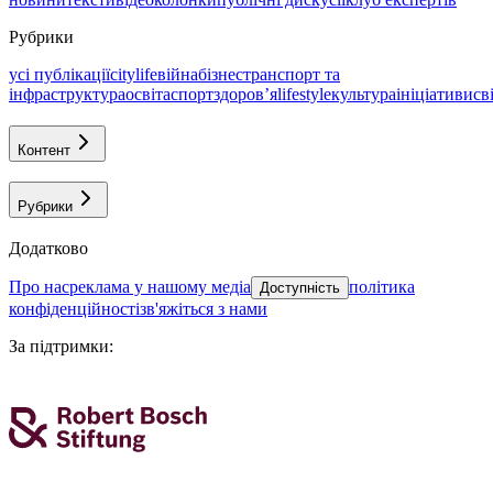
Рубрики
усі публікації
citylife
війна
бізнес
транспорт та
інфраструктура
освіта
спорт
здоровʼя
lifestyle
культура
ініціативи
св
Контент
Рубрики
Додатково
про нас
реклама у нашому медіа
політика
Доступність
конфіденційності
зв'яжіться з нами
За підтримки
: