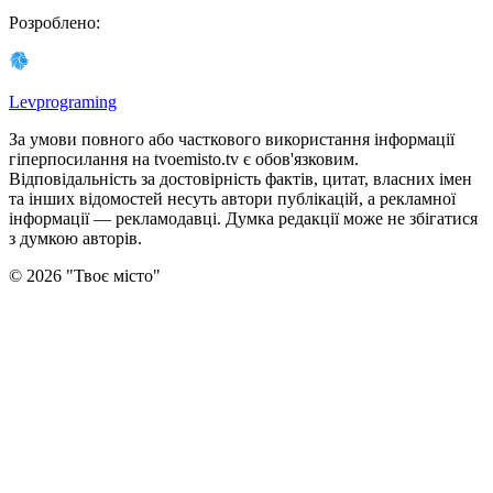
Розроблено
:
Levprograming
За умови повного або часткового використання iнформацiї
гіперпосилання на tvoemisto.tv є обов'язковим.
Відповідальність за достовірність фактів, цитат, власних імен
та інших відомостей несуть автори публікацій, а рекламної
інформації — рекламодавці. Думка редакцiї може не збiгатися
з думкою авторiв.
©
2026
"
Твоє місто
"