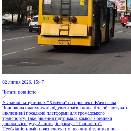
02 липня 2026, 15:47
Читати повністю
У Львові на зупинках "Хімічна" на проспекті В'ячеслава
Чорновола планують ліквідувати заїзні кишені та облаштувати
інклюзивні посадкові платформи для громадського
транспорту. Таке рішення підтримала комісія з безпеки
дорожнього руху 2 липня, інформує "Твоє місто".
Необхідність змін пояснюють тим, що чинні зупинки не