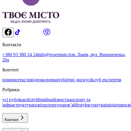
Контакти
+380 93 380 24 24
info@tvoemisto.tv
м. Львів, вул. Винниченка,
20а
Контент
новини
тексти
відео
колонки
публічні дискусії
клуб експертів
Рубрики
усі публікації
citylife
війна
бізнес
транспорт та
інфраструктура
освіта
спорт
здоровʼя
lifestyle
культура
ініціативи
св
Контент