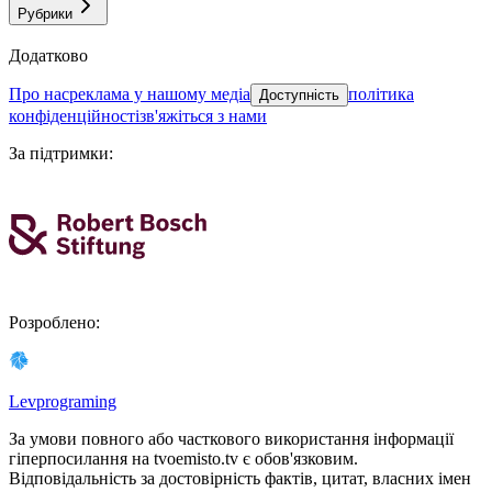
Рубрики
Додатково
про нас
реклама у нашому медіа
політика
Доступність
конфіденційності
зв'яжіться з нами
За підтримки
:
Розроблено
:
Levprograming
За умови повного або часткового використання iнформацiї
гіперпосилання на tvoemisto.tv є обов'язковим.
Відповідальність за достовірність фактів, цитат, власних імен