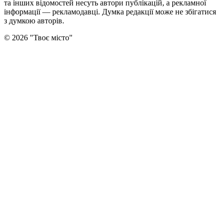
та інших відомостей несуть автори публікацій, а рекламної
інформації — рекламодавці. Думка редакцiї може не збiгатися
з думкою авторiв.
©
2026
"
Твоє місто
"