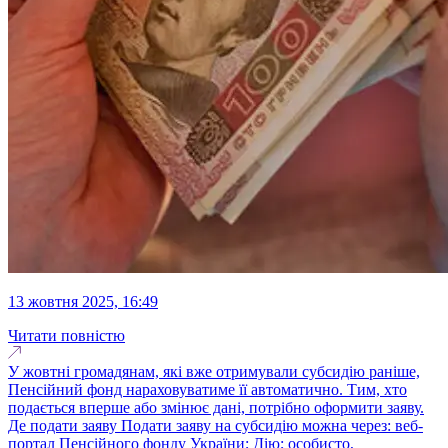
13 жовтня 2025, 16:49
Читати повністю
У жовтні громадянам, які вже отримували субсидію раніше,
Пенсійний фонд нараховуватиме її автоматично. Тим, хто
подається вперше або змінює дані, потрібно оформити заяву.
Де подати заяву Подати заяву на субсидію можна через: веб-
портал Пенсійного фонду України; Дію; особисто,