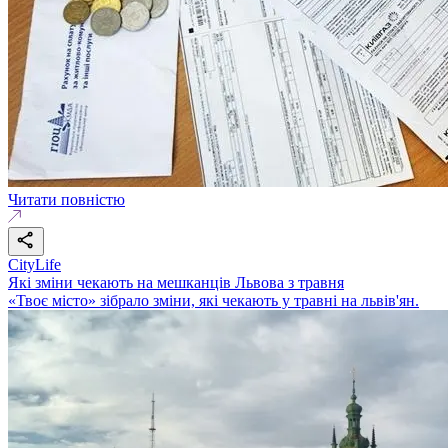
Читати повністю
CityLife
Які зміни чекають на мешканців Львова з травня
«Твоє місто» зібрало зміни, які чекають у травні на львів'ян.