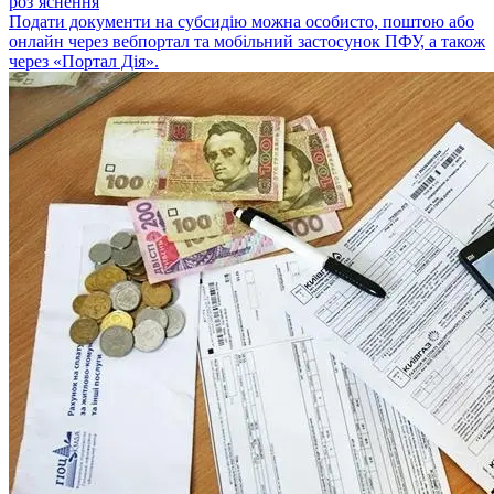
роз’яснення
Подати документи на субсидію можна особисто, поштою або
онлайн через вебпортал та мобільний застосунок ПФУ, а також
через «Портал Дія».