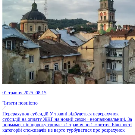
01 травня 2025, 08:15
Читати повністю
Перерахунок субсидій У травні відбудеться перерахунок
субсидій на оплату ЖКГ на новий сезон - неопалювальний. За
нормами, він щороку триває з 1 травня по 1 жовтня. Більшості
категорій споживачів не варто турбуватися про розрахунок