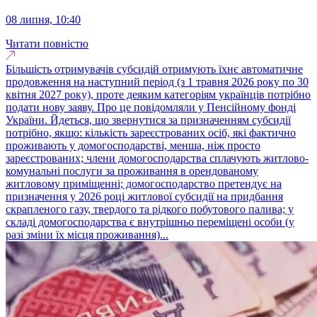
08 липня, 10:40
Читати повністю
Більшість отримувачів субсидій отримують їхнє автоматичне
продовження на наступний період (з 1 травня 2026 року по 30
квітня 2027 року), проте деяким категоріям українців потрібно
подати нову заяву. Про це повідомляли у Пенсійному фонді
України. Йдеться, що звернутися за призначенням субсидії
потрібно, якщо: кількість зареєстрованих осіб, які фактично
проживають у домогосподарстві, менша, ніж просто
зареєстрованих; члени домогосподарства сплачують житлово-
комунальні послуги за проживання в орендованому
житловому приміщенні; домогосподарство претендує на
призначення у 2026 році житлової субсидії на придбання
скрапленого газу, твердого та рідкого побутового палива; у
складі домогосподарства є внутрішньо переміщені особи (у
разі зміни їх місця проживання)...