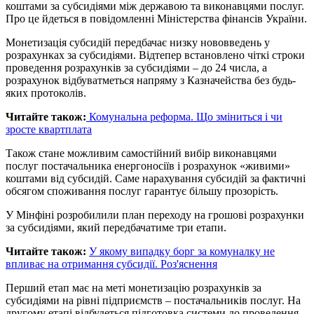
коштами за субсидіями між державою та виконавцями послуг.
Про це йдеться в повідомленні Міністерства фінансів України.
Монетизація субсидій передбачає низку нововведень у
розрахунках за субсидіями. Відтепер встановлено чіткі строки
проведення розрахунків за субсидіями – до 24 числа, а
розрахунок відбуватметься напряму з Казначейства без будь-
яких протоколів.
Читайте також:
Комунальна реформа. Що зміниться і чи
зросте квартплата
Також стане можливим самостійний вибір виконавцями
послуг постачальника енергоносіїв і розрахунок «живими»
коштами від субсидій. Саме нарахування субсидій за фактичні
обсягом споживання послуг гарантує більшу прозорість.
У Мінфіні розробилили план переходу на грошові розрахунки
за субсидіями, який передбачатиме три етапи.
Читайте також:
У якому випадку борг за комуналку не
впливає на отримання субсидії. Роз'яснення
Перший етап має на меті монетизацію розрахунків за
субсидіями на рівні підприємств – постачальників послуг. На
другому етапі відбудеться підготовка системи до проведення