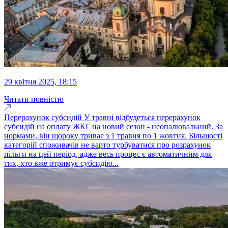
29 квітня 2025, 18:15
Читати повністю
Перерахунок субсидій У травні відбудеться перерахунок
субсидій на оплату ЖКГ на новий сезон - неопалювальний. За
нормами, він щороку триває з 1 травня по 1 жовтня. Більшості
категорій споживачів не варто турбуватися про розрахунок
пільги на цей період, адже весь процес є автоматичним для
тих, хто вже отримує субсидію...