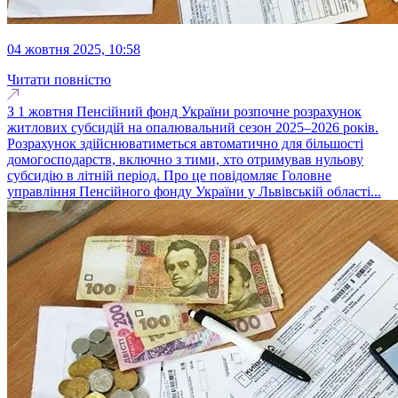
04 жовтня 2025, 10:58
Читати повністю
З 1 жовтня Пенсійний фонд України розпочне розрахунок
житлових субсидій на опалювальний сезон 2025–2026 років.
Розрахунок здійснюватиметься автоматично для більшості
домогосподарств, включно з тими, хто отримував нульову
субсидію в літній період. Про це повідомляє Головне
управління Пенсійного фонду України у Львівській області...