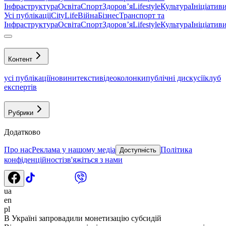
Інфраструктура
Освіта
Спорт
Здоровʼя
Lifestyle
Культура
Ініціатив
Усі публікації
CityLife
Війна
Бізнес
Транспорт та
Інфраструктура
Освіта
Спорт
Здоровʼя
Lifestyle
Культура
Ініціатив
Контент
усі публікації
новини
тексти
відео
колонки
публічні дискусії
клуб
експертів
Рубрики
Додатково
Про нас
Реклама у нашому медіа
Політика
Доступність
конфіденційності
зв'яжіться з нами
ua
en
pl
В Україні запровадили монетизацію субсидій