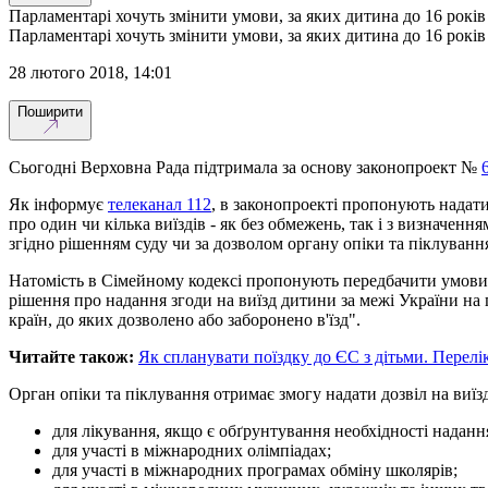
Парламентарі хочуть змінити умови, за яких дитина до 16 років 
Парламентарі хочуть змінити умови, за яких дитина до 16 років 
28 лютого 2018, 14:01
Поширити
Сьогодні Верховна Рада підтримала за основу законопроект №
Як інформує
телеканал 112
, в законопроекті пропонують надати
про один чи кілька виїздів - як без обмежень, так і з визначен
згідно рішенням суду чи за дозволом органу опіки та піклуванн
Натомість в Сімейному кодексі пропонують передбачити умови, з
рішення про надання згоди на виїзд дитини за межі України на 
країн, до яких дозволено або заборонено в'їзд".
Читайте також:
Як спланувати поїздку до ЄС з дітьми. Перелі
Орган опіки та піклування отримає змогу надати дозвіл на виїзд
для лікування, якщо є обґрунтування необхідності надан
для участі в міжнародних олімпіадах;
для участі в міжнародних програмах обміну школярів;