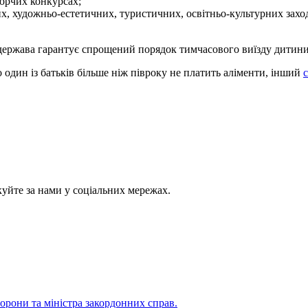
ворчих конкурсах;
их, художньо-естетичних, туристичних, освітньо-культурних зах
держава гарантує спрощений порядок тимчасового виїзду дитини
 один із батьків більше ніж півроку не платить аліменти, інший
куйте за нами у соціальних мережах.
борони та міністра закордонних справ.