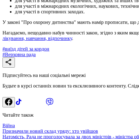
для участі в міжнародних музичних, художніх та інших т
для участі в міжнародних екологічних, наукових, технічн
для участі в спортивних заходах.
У законі "Про охорону дитинства" мають намір прописати, що 
Нагадаємо, нещодавно набув чинності закон, згідно з яким якщо
лікування, навчання, відпочинку
.
#
виїзд дітей за кордон
#
Верховна рада
Підписуйтесь на наші соціальні мережі
Будьте в курсі останніх новин та ексклюзивного контенту. Слід
Читайте також
Війна
Призначили новий склад уряду: хто увійшов
Натомість, Рада не проголосувала за двох міністрів - міністра о