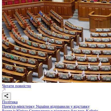
Читати повністю
Політика
Прем'єр-міністерку України відправили у відставку
Разом із Юлією Свириденко у відставку йде весь Кабмін.