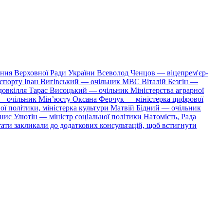
дання Верховної Ради України Всеволод Ченцов — віцепрем'єр-
анспорту Іван Вигівський — очільник МВС Віталій Безгін —
 довкілля Тарас Висоцький — очільник Міністерства аграрної
в — очільник Мінʼюсту Оксана Ферчук — міністерка цифрової
ї політики, міністерка культури Матвій Бідний — очільник
нис Улютін — міністр соціальної політики Натомість, Рада
утати закликали до додаткових консультацій, щоб встигнути