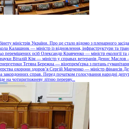
інету міністрів України. Про це стало відомо з пленарного засі
Микола Калашник — міністр із відновлення, інфраструктури та тр
ньо переміщених осіб Олександр Кравченко — міністр екології та
а науки Віталій Кім — міністр у справах ветеранів Денис Масло
нергетики Тетяна Бережна — віцепрем'єрка з питань гуманітарно
ерства охорони здоровʼя Сергій Марченко — міністр фінансів Де
стра закордонних справ. Перед початком голосування народні деп
іде на чотиритижневу літню перерву...