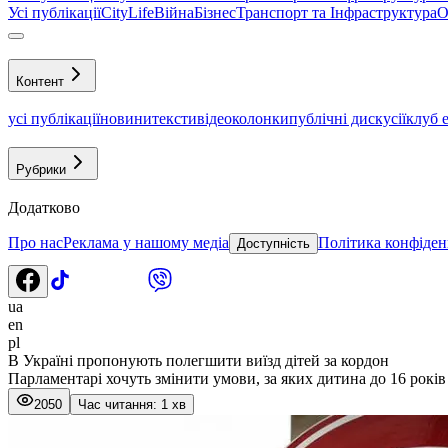
Усі публікації
CityLife
Війна
Бізнес
Транспорт та Інфраструктура
О
Контент
усі публікації
новини
тексти
відео
колонки
публічні дискусії
клуб 
Рубрики
Додатково
Про нас
Реклама у нашому медіа
Політика конфіден
Доступність
ua
en
pl
В Україні пропонують полегшити виїзд дітей за кордон
Парламентарі хочуть змінити умови, за яких дитина до 16 років 
2050
Час читання: 1 хв