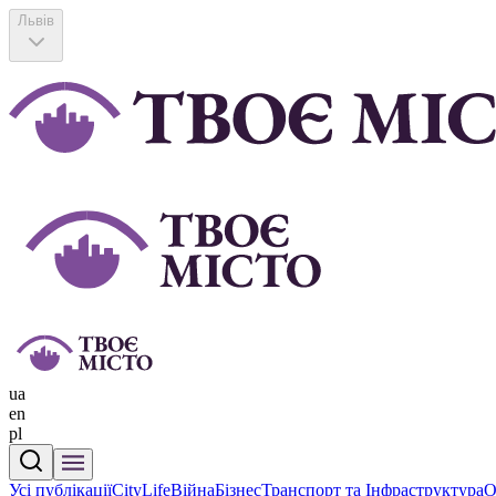
Львів
ua
en
pl
Усі публікації
CityLife
Війна
Бізнес
Транспорт та Інфраструктура
О