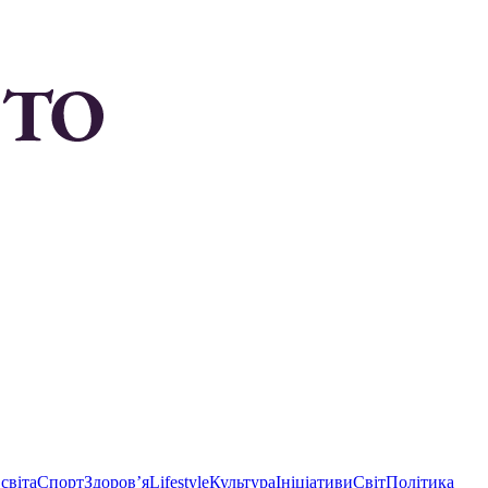
світа
Спорт
Здоровʼя
Lifestyle
Культура
Ініціативи
Світ
Політика