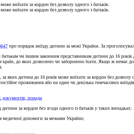
може виїхати за кордон без дозволу одного з батьків.
може виїхати за кордон без дозволу одного з батьків.
6647
про порядок виїзду дитини за межі України. За проголосува
 батькам чи іншим законним представникам дитини до 16 років доз
ням країн, до яких дозволено чи заборонено їхати. Якщо ж немає д
я.
а яких дитина до 16 років може виїхати за кордон без дозволу о
постійне проживання або на один чи декілька тимчасових виїздів
к документів, поради
 дитини за кордон без згоди одного із батьків у таких випадках:
ня медичної допомоги за межами України;