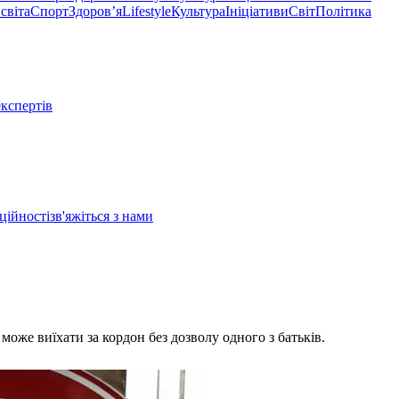
світа
Спорт
Здоровʼя
Lifestyle
Культура
Ініціативи
Світ
Політика
експертів
ційності
зв'яжіться з нами
може виїхати за кордон без дозволу одного з батьків.