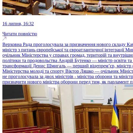
16 липня, 16:32
Читати повністю
Верховна Рада проголосувала за призначення нового складу Каб
міністр з питань європейської та євроатлантичної інтеграції 
очільник Міністерства у справах громад, територій та внутріш
політики та продовольства Андрій Бутенко — міністр освіти т
трансформації Денис Шмигаль — перший віцепремʼєр, міністр е
Міністерства молоді та спорту Віктор Ляшко — очільник Мініст
не проголосувала за двох міністрів - міністра оборони та міні
призначити нового міністра оборони перед тим, як парламент п