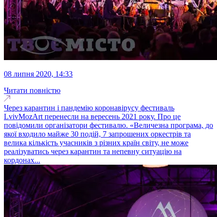
08 липня 2020, 14:33
Читати повністю
Через карантин і пандемію коронавірусу фестиваль
LvivMozArt перенесли на вересень 2021 року. Про це
повідомили організатори фестивалю. «Величезна програма, до
якої входило майже 30 подій, 7 запрошених оркестрів та
велика кількість учасників з різних країн світу, не може
реалізуватись через карантин та непевну ситуацію на
кордонах...