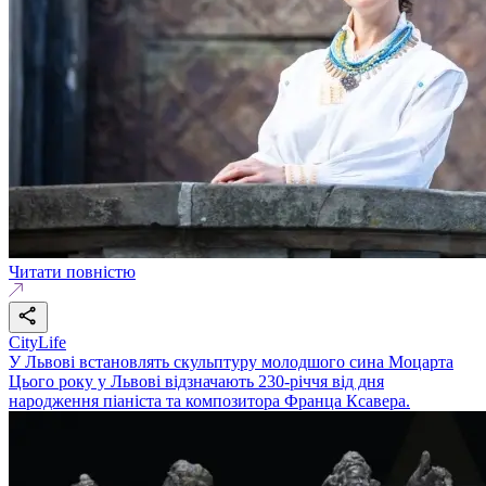
Читати повністю
CityLife
У Львові встановлять скульптуру молодшого сина Моцарта
Цього року у Львові відзначають 230-річчя від дня
народження піаніста та композитора Франца Ксавера.