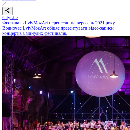
CityLife
Фестиваль LvivMozArt перенесли на вересень 2021 року
Водночас LvivMozArt обіцяє презентувати відео-записи
концертів з минулих фестивалів.