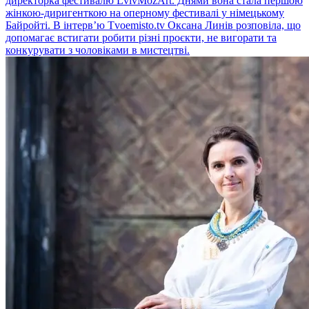
директорка фестивалю LvivMozArt. Днями вона стала першою
жінкою-диригенткою на оперному фестивалі у німецькому
Байройті. В інтерв’ю Tvoemisto.tv Оксана Линів розповіла, що
допомагає встигати робити різні проєкти, не вигорати та
конкурувати з чоловіками в мистецтві.