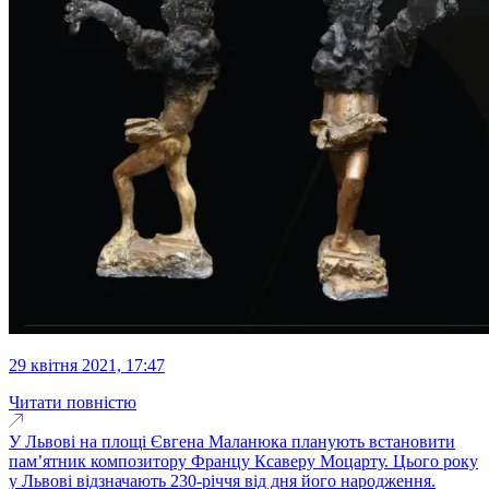
29 квітня 2021, 17:47
Читати повністю
У Львові на площі Євгена Маланюка планують встановити
пам’ятник композитору Францу Ксаверу Моцарту. Цього року
у Львові відзначають 230-річчя від дня його народження.