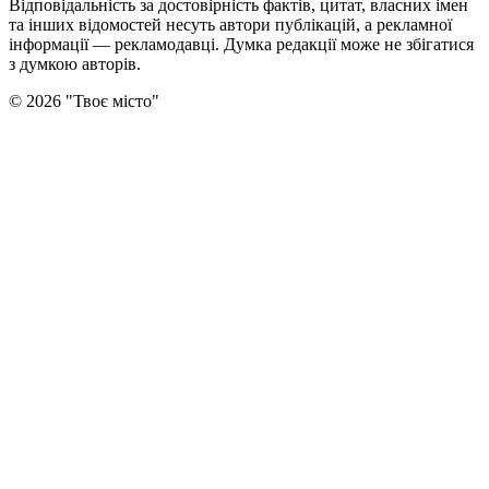
Відповідальність за достовірність фактів, цитат, власних імен
та інших відомостей несуть автори публікацій, а рекламної
інформації — рекламодавці. Думка редакцiї може не збiгатися
з думкою авторiв.
©
2026
"
Твоє місто
"