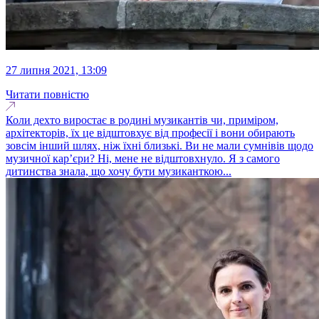
27 липня 2021, 13:09
Читати повністю
Коли дехто виростає в родині музикантів чи, приміром,
архітекторів, їх це відштовхує від професії і вони обирають
зовсім інший шлях, ніж їхні близькі. Ви не мали сумнівів щодо
музичної кар’єри? Ні, мене не відштовхнуло. Я з самого
дитинства знала, що хочу бути музиканткою...