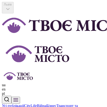
Львів
ua
en
pl
Усі публікації
CityLife
Війна
Бізнес
Транспорт та