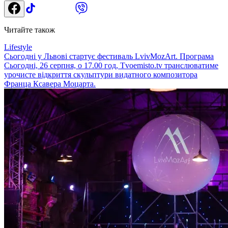
Читайте також
Lifestyle
Сьогодні у Львові стартує фестиваль LvivMozArt. Програма
Сьогодні, 26 серпня, о 17.00 год, Тvoemisto.tv транслюватиме
урочисте відкриття скульптури видатного композитора
Франца Ксавера Моцарта.