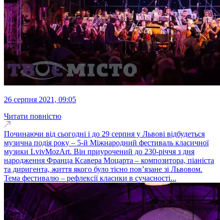
26 серпня 2021, 09:05
Читати повністю
Починаючи від сьогодні і до 29 серпня у Львові відбудеться
музична подія року – 5-й Міжнародний фестиваль класичної
музики LvivMozArt. Він приурочений до 230-річчя з дня
народження Франца Ксавера Моцарта – композитора, піаніста
та диригента, життя якого було тісно пов’язане зі Львовом.
Тема фестивалю – рефлексії класики в сучасності...