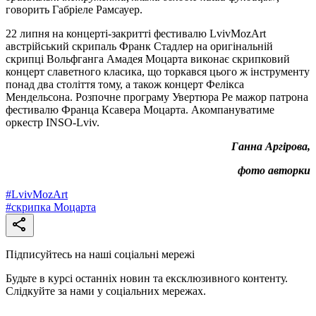
говорить Габріеле Рамсауер.
22 липня на концерті-закритті фестивалю LvivMozArt
австрійський скрипаль Франк Стадлер на оригінальній
скрипці Вольфганга Амадея Моцарта виконає скрипковий
концерт славетного класика, що торкався цього ж інструменту
понад два століття тому, а також концерт Фелікса
Мендельсона. Розпочне програму Увертюра Ре мажор патрона
фестивалю Франца Ксавера Моцарта. Акомпануватиме
оркестр INSO-Lviv.
Ганна Аргірова,
фото авторки
#
LvivMozArt
#
скрипка Моцарта
Підписуйтесь на наші соціальні мережі
Будьте в курсі останніх новин та ексклюзивного контенту.
Слідкуйте за нами у соціальних мережах.