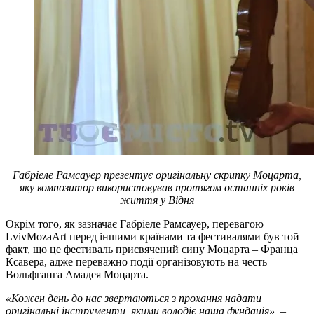
Габріеле Рамсауер презентує оригінальну скрипку Моцарта,
яку композитор використовував протягом останніх років
життя у Відня
Окрім того, як зазначає Габріеле Рамсауер, перевагою
LvivMozaArt перед іншими країнами та фестивалями був той
факт, що це фестиваль присвячений сину Моцарта – Франца
Ксавера, адже переважно події організовують на честь
Вольфганга Амадея Моцарта.
«Кожен день до нас звертаються з прохання надати
оригінальні інструменти, якими володіє наша фундація»,
–