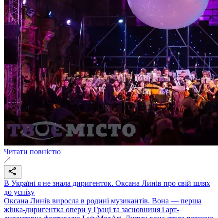
Читати повністю
В Україні я не знала диригенток. Оксана Линів про свій шлях
до успіху
Оксана Линів виросла в родині музикантів. Вона — перша
жінка-диригентка опери у Граці та засновниця і арт-