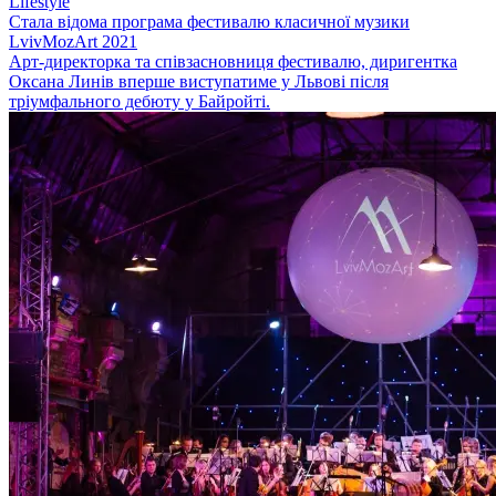
Lifestyle
Стала відома програма фестивалю класичної музики
LvivMozArt 2021
Арт-директорка та співзасновниця фестивалю, диригентка
Оксана Линів вперше виступатиме у Львові після
тріумфального дебюту у Байройті.