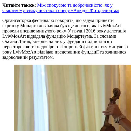
Читайте також:
Між спокусою та доброчесністю: як у
Свірзькому замку поставли оперу «Алкід». Фоторепортаж
Організаторка фестивалю говорить, що задум привезти
скрипку Моцарта до Львова був ще до того, як LvivMozArt
провели вперше минулого року. У грудні 2016 року делегація
LvivMozArt відвідала фундацію Моцартеума. За словами
Оксана Линів, вперше на них у фундації подивилися з
пересторогою та недовірою. Попри цей факт, влітку минулого
року LvivMozArt відвідав представник фундації та залишився
задоволений результатом.