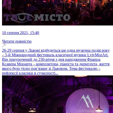
10 серпня 2021, 15:40
Читати повністю
26-29 серпня у Львові відбудеться ще одна музична подія року
– 5-й Міжнародний фестиваль класичної музики LvivMozArt.
Він приурочений до 230-річчя з дня народження Франца
Ксавера Моцарта – композитора, піаніста та диригента, життя
якого було тісно пов’язане зі Львовом. Тема фестивалю –
рефлексії класики в сучасності...