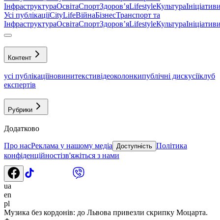
Інфраструктура
Освіта
Спорт
Здоровʼя
Lifestyle
Культура
Ініціатив
Усі публікації
CityLife
Війна
Бізнес
Транспорт та
Інфраструктура
Освіта
Спорт
Здоровʼя
Lifestyle
Культура
Ініціатив
Контент
усі публікації
новини
тексти
відео
колонки
публічні дискусії
клуб
експертів
Рубрики
Додатково
Про нас
Реклама у нашому медіа
Політика
Доступність
конфіденційності
зв'яжіться з нами
ua
en
pl
Музика без кордонів: до Львова привезли скрипку Моцарта.