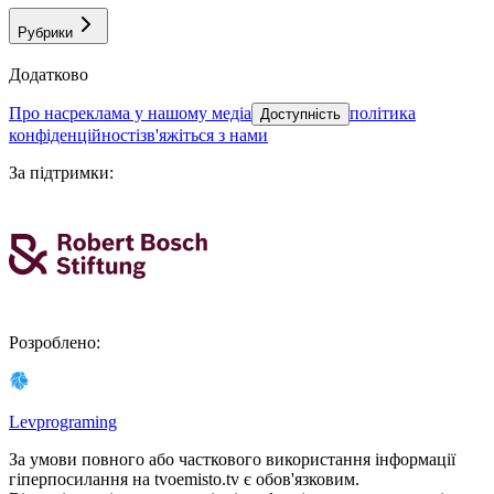
Рубрики
Додатково
про нас
реклама у нашому медіа
політика
Доступність
конфіденційності
зв'яжіться з нами
За підтримки
:
Розроблено
:
Levprograming
За умови повного або часткового використання iнформацiї
гіперпосилання на tvoemisto.tv є обов'язковим.