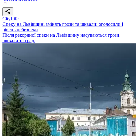
CityLife
Спеку на Львівщині змінять грози та шквали: оголосили І
рівень небезпеки
Після рекордної спеки на Львівщину насуваються грози,
шквали та град.