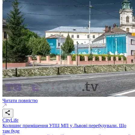
Читати повністю
CityLife
Колишнє приміщення УПЦ МП у Львові перебудували. Що
там буде