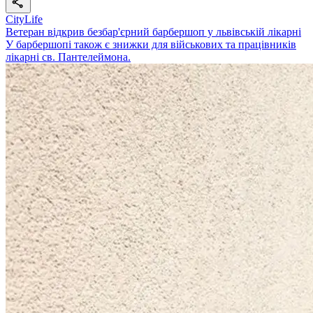
CityLife
Ветеран відкрив безбар'єрний барбершоп у львівській лікарні
У барбершопі також є знижки для військових та працівників
лікарні св. Пантелеймона.