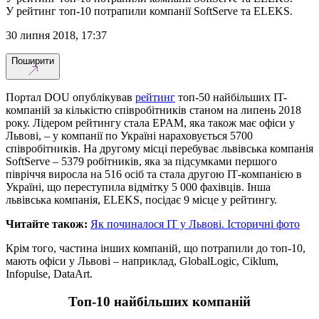
У рейтинг топ-10 потрапили компанії SoftServe та ELEKS.
30 липня 2018, 17:37
Поширити
Портал DOU опублікував
рейтинг
топ-50 найбільших IT-
компаній за кількістю співробітників станом на липень 2018
року. Лідером рейтингу стала EPAM, яка також має офіси у
Львові, – у компанії по Україні нараховується 5700
співробітників. На другому місці перебуває львівська компанія
SoftServe – 5379 робітників, яка за підсумками першого
півріччя виросла на 516 осіб та стала другою ІТ-компанією в
Україні, що переступила відмітку 5 000 фахівців. Інша
львівська компанія, ELEKS, посідає 9 місце у рейтингу.
Читайте також:
Як починалося ІТ у Львові. Історичні фото
Крім того, частина інших компаній, що потрапили до топ-10,
мають офіси у Львові – наприклад, GlobalLogic, Ciklum,
Infopulse, DataArt.
Топ-10 найбільших компаній