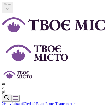
Львів
ua
en
pl
Усі публікації
CityLife
Війна
Бізнес
Транспорт та