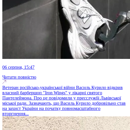
06 серпня, 15:47
Читати повністю
Ветеран російсько-української війни Василь Курило відкрив
власний барбершоп "Iron Wings" у лікарні святого
Пантелеймона. Про це повідомили у пресслужбі Львівської
міської ради. Зазначають, що Василь Курило добровільно став
на захист України на початку повномасштабного
вторгнення...