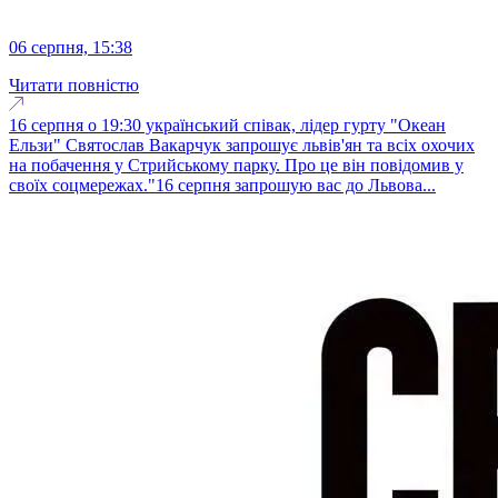
06 серпня, 15:38
Читати повністю
16 серпня о 19:30 український співак, лідер гурту "Океан
Ельзи" Святослав Вакарчук запрошує львів'ян та всіх охочих
на побачення у Стрийському парку. Про це він повідомив у
своїх соцмережах."16 серпня запрошую вас до Львова...