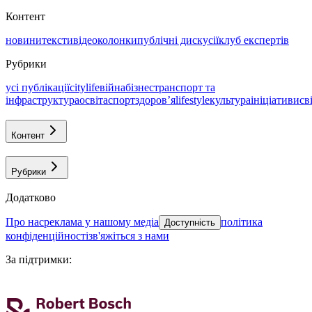
Контент
новини
тексти
відео
колонки
публічні дискусії
клуб експертів
Рубрики
усі публікації
citylife
війна
бізнес
транспорт та
інфраструктура
освіта
спорт
здоровʼя
lifestyle
культура
ініціативи
св
Контент
Рубрики
Додатково
про нас
реклама у нашому медіа
політика
Доступність
конфіденційності
зв'яжіться з нами
За підтримки
: