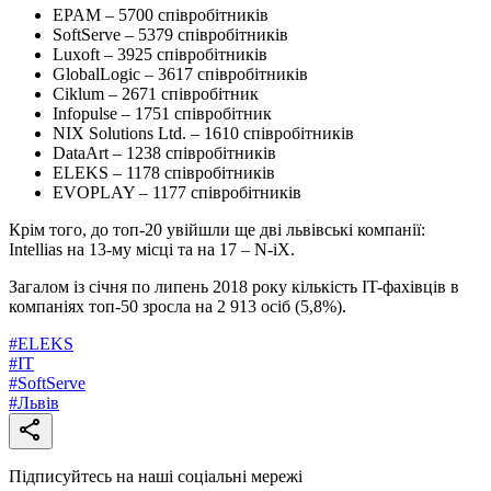
EPAM – 5700 співробітників
SoftServe – 5379 співробітників
Luxoft – 3925 співробітників
GlobalLogic – 3617 співробітників
Ciklum – 2671 співробітник
Infopulse – 1751 співробітник
NIX Solutions Ltd. – 1610 співробітників
DataArt – 1238 співробітників
ELEKS – 1178 співробітників
EVOPLAY – 1177 співробітників
Крім того, до топ-20 увійшли ще дві львівські компанії:
Intellias на 13-му місці та на 17 – N-iX.
Загалом із січня по липень 2018 року кількість IT-фахівців в
компаніях топ-50 зросла на 2 913 осіб (5,8%).
#
ELEKS
#
IT
#
SoftServe
#
Львів
Підписуйтесь на наші соціальні мережі