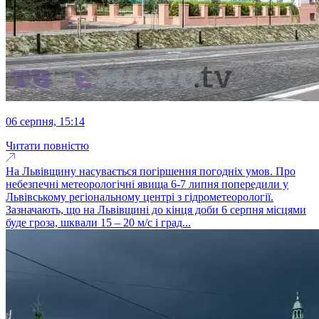
06 серпня, 15:14
Читати повністю
На Львівщину насувається погіршення погодніх умов. Про
небезпечні метеорологічні явища 6-7 липня попередили у
Львівському регіональному центрі з гідрометеорології.
Зазначають, що на Львівщині до кінця доби 6 серпня місцями
буде гроза, шквали 15 – 20 м/с і град...