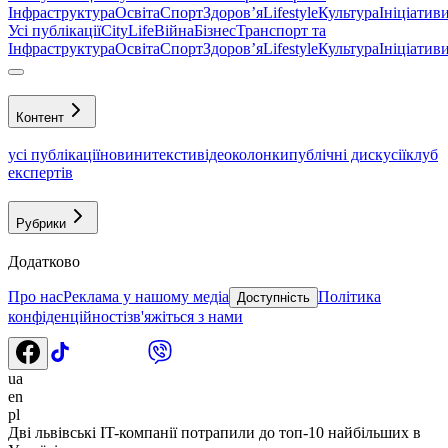
Інфраструктура
Освіта
Спорт
Здоровʼя
Lifestyle
Культура
Ініціатив
Усі публікації
CityLife
Війна
Бізнес
Транспорт та
Інфраструктура
Освіта
Спорт
Здоровʼя
Lifestyle
Культура
Ініціатив
Контент
усі публікації
новини
тексти
відео
колонки
публічні дискусії
клуб
експертів
Рубрики
Додатково
Про нас
Реклама у нашому медіа
Політика
Доступність
конфіденційності
зв'яжіться з нами
ua
en
pl
Дві львівські IT-компанії потрапили до топ-10 найбільших в