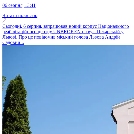
06 серпня, 13:41
Читати повністю
Сьогодні, 6 серпня, запрацював новий корпус Національного
реабілітаційного центру UNBROKEN на вул. Пекарській у
Львові. Про це повідомив міський голова Львова Андрій
Садовий...