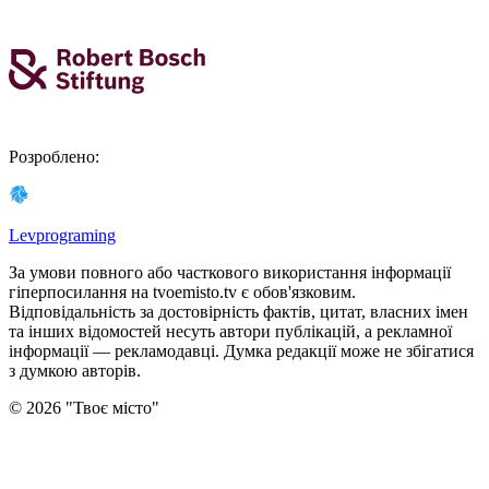
Розроблено
:
Levprograming
За умови повного або часткового використання iнформацiї
гіперпосилання на tvoemisto.tv є обов'язковим.
Відповідальність за достовірність фактів, цитат, власних імен
та інших відомостей несуть автори публікацій, а рекламної
інформації — рекламодавці. Думка редакцiї може не збiгатися
з думкою авторiв.
©
2026
"
Твоє місто
"