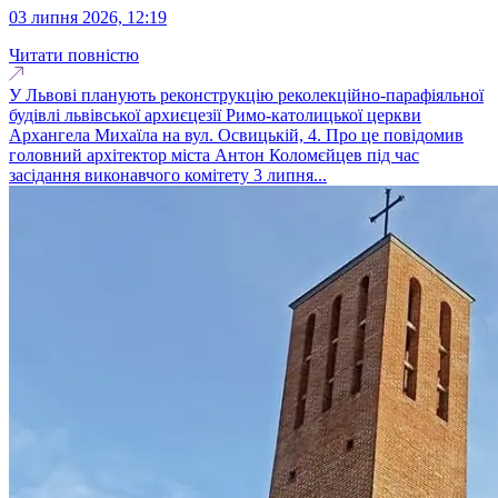
03 липня 2026, 12:19
Читати повністю
У Львові планують реконструкцію реколекційно-парафіяльної
будівлі львівської архиєцезії Римо-католицької церкви
Архангела Михаїла на вул. Освицькій, 4. Про це повідомив
головний архітектор міста Антон Коломєйцев під час
засідання виконавчого комітету 3 липня...