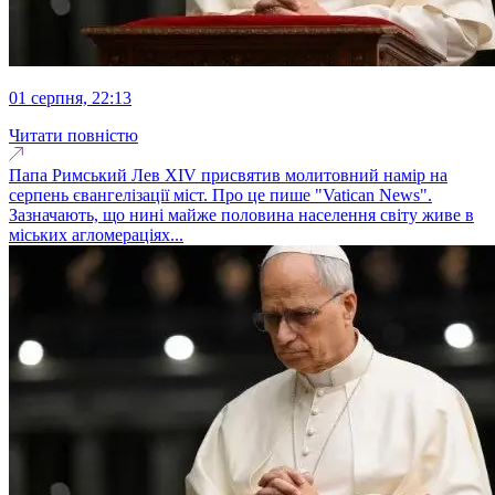
01 серпня, 22:13
Читати повністю
Папа Римський Лев XIV присвятив молитовний намір на
серпень євангелізації міст. Про це пише "Vatican News".
Зазначають, що нині майже половина населення світу живе в
міських агломераціях...