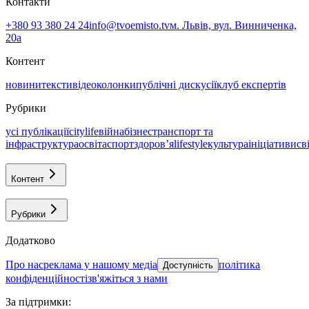
Контакти
+380 93 380 24 24
info@tvoemisto.tv
м. Львів, вул. Винниченка,
20а
Контент
новини
тексти
відео
колонки
публічні дискусії
клуб експертів
Рубрики
усі публікації
citylife
війна
бізнес
транспорт та
інфраструктура
освіта
спорт
здоровʼя
lifestyle
культура
ініціативи
св
Контент
Рубрики
Додатково
про нас
реклама у нашому медіа
політика
Доступність
конфіденційності
зв'яжіться з нами
За підтримки
: