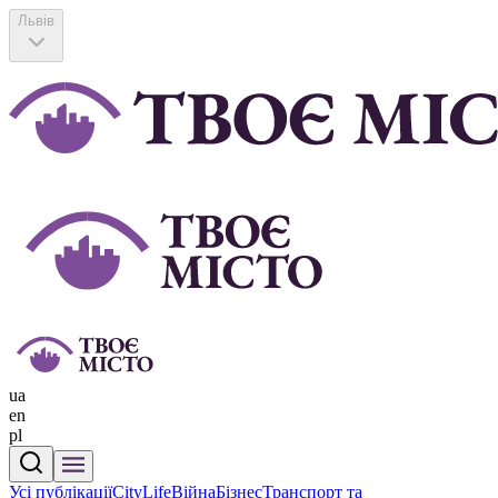
Львів
ua
en
pl
Усі публікації
CityLife
Війна
Бізнес
Транспорт та