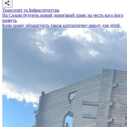
Транспорт та Інфраструктура
На Сихові будують новий дерев'яний храм: на честь кого його
назвуть
Крім храму облаштують також катехитичну школу для дітей.