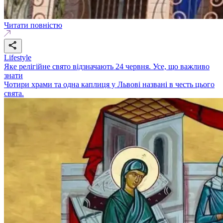
Читати повністю
Lifestyle
Яке релігійне свято відзначають 24 червня. Усе, що важливо
знати
Чотири храми та одна каплиця у Львові названі в честь цього
свята.