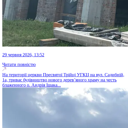
29 червня 2026, 13:52
Читати повністю
На території церкви Пресвятої Трійці УГКЦ на вул. Садибній,
1а, триває будівництво нового дерев’яного храму на честь
блаженного о. Андрія Іщака...