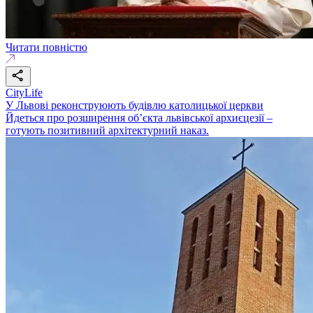
Читати повністю
CityLife
У Львові реконструюють будівлю католицької церкви
Йдеться про розширення об’єкта львівської архиєцезії –
готують позитивний архітектурний наказ.