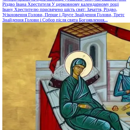
Різдво Івана Хрестителя У церковному календарному році
Івану Хрестителю присвячено шість свят: Зачаття, Різдво,
Усікновення Голови, Перше і Друге Знайдення Голови, Третє
Знайдення Голови і Собор після свята Богоявлення...