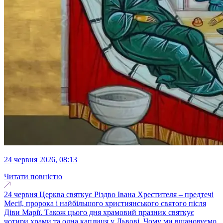
24 червня 2026, 08:13
Читати повністю
24 червня Церква святкує Різдво Івана Хрестителя – предтечі
Месії, пророка і найбільшого християнського святого після
Діви Марії. Також цього дня храмовий празник святкує
чотири храми та одна каплиця у Львові. Чому ми вшановуємо