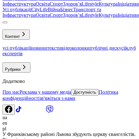
Інфраструктура
Освіта
Спорт
Здоровʼя
Lifestyle
Культура
Ініціатив
Усі публікації
CityLife
Війна
Бізнес
Транспорт та
Інфраструктура
Освіта
Спорт
Здоровʼя
Lifestyle
Культура
Ініціатив
Контент
усі публікації
новини
тексти
відео
колонки
публічні дискусії
клуб
експертів
Рубрики
Додатково
Про нас
Реклама у нашому медіа
Політика
Доступність
конфіденційності
зв'яжіться з нами
ua
en
pl
У Франківському районі Львова збудують церкву євангелістів.