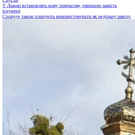
CityLife
У Львові встановлять нову тимчасову дзвіницю замість
існуючої
Споруду також планують використовувати як недільну школу.