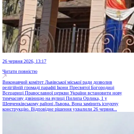
26 червня 2026, 13:17
Читати повністю
Виконавчий комітет Львівської міської ради дозволив
релігійній громаді парафії Ікони Пресвятої Богородиці
Всецариці Православної церкви України встановити нову
тимчасову дзвіницю на вулиці Пилипа Орлика, 1 у
Шевченківському районі Львова. Вона замінить існуючу
конструкцію. Відповідне рішення ухвалили 26 червня...