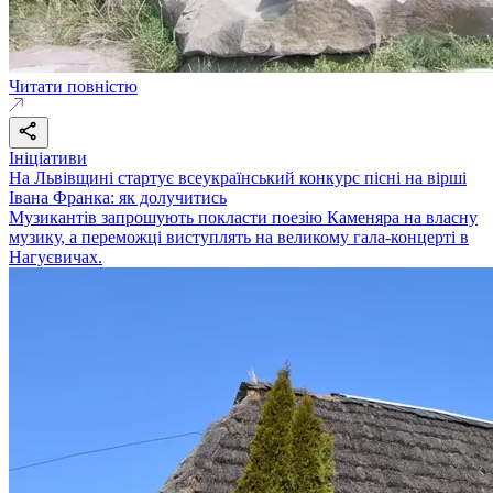
Читати повністю
Ініціативи
На Львівщині стартує всеукраїнський конкурс пісні на вірші
Івана Франка: як долучитись
Музикантів запрошують покласти поезію Каменяра на власну
музику, а переможці виступлять на великому гала-концерті в
Нагуєвичах.