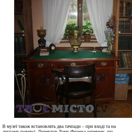
В музеї також встановлять два тачпади – при вході та на
другому поверсі. Директор Дому Франка запевняє, що