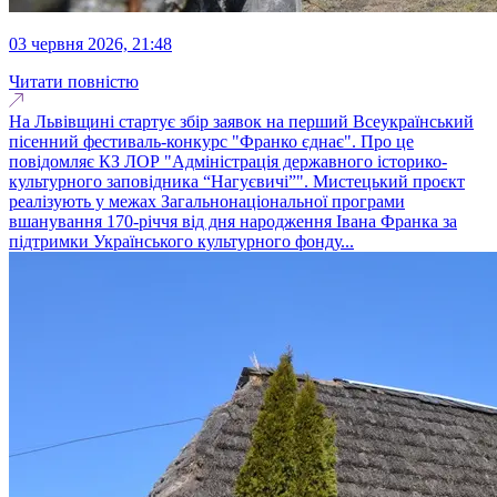
03 червня 2026, 21:48
Читати повністю
На Львівщині стартує збір заявок на перший Всеукраїнський
пісенний фестиваль-конкурс "Франко єднає". Про це
повідомляє КЗ ЛОР "Адміністрація державного історико-
культурного заповідника “Нагуєвичі”". Мистецький проєкт
реалізують у межах Загальнонаціональної програми
вшанування 170-річчя від дня народження Івана Франка за
підтримки Українського культурного фонду...