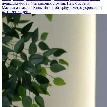
пошкодження у п’яти районах столиці. На цю ж тему:
Масована атака на Київ: під час обстрілу в метро укривалися
42 тисячі людей...