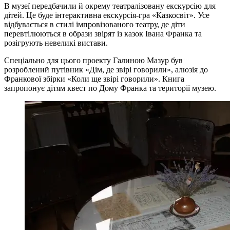
В музеї передбачили й окрему театралізовану екскурсію для
дітей. Це буде інтерактивна екскурсія-гра «Казкосвіт». Усе
відбувається в стилі імпровізованого театру, де діти
перевтілюються в образи звірят із казок Івана Франка та
розігрують невеликі вистави.
Спеціально для цього проекту Галиною Мазур був
розроблений путівник «Дім, де звірі говорили», алюзія до
Франкової збірки «Коли ще звірі говорили». Книга
запропонує дітям квест по Дому Франка та території музею.