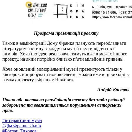
Програма презентації проекту
Також в адміністрації Дому Франка планують переобладнати
літературну частину закладу на музей шести відчуттів і
вимірів. Хоча цю ідею реалізовуватимуть вже в межах іншого
проекту, на який потрібно близько п’яти мільйонів гривень.
Хоча оновлений меморіальний музей презентують тільки у
вівторок, випробувати нововведення можна вже в ці вихідні в
рамках проекту «Франко: Наживо».
Андрій Костюк
Повна або часткова републікація тексту без згоди редакції
заборонена та вважатиметься порушенням авторських
прав.
#
інтерактивні музеї
#
Дім Франка Львів
#
Богдан Тихолоз