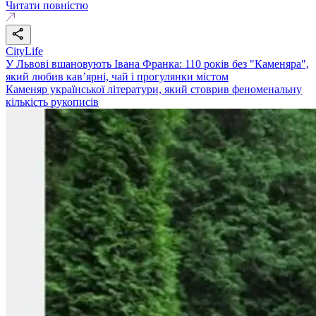
Читати повністю
CityLife
У Львові вшановують Івана Франка: 110 років без "Каменяра",
який любив кав’ярні, чай і прогулянки містом
Каменяр української літератури, який стоврив феноменальну
кількість рукописів