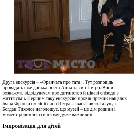
Друга екскурсія – «Франчата про тата». Тут розповідь
провадять вже донька поета Анна та син Петро. Вони
розкажуть відвідувачам про дитинство й цікаві епізоди з
життя сім’ї. Першим таку екскурсію провів прямий нащадок
Івана Франка по лінії сина Петра – Іван-Павло Галущак.
Богдан Тихолоз наголошує, що музей – це дім родини і
момент родинності в ньому дуже важливий.
Імпровізація для дітей