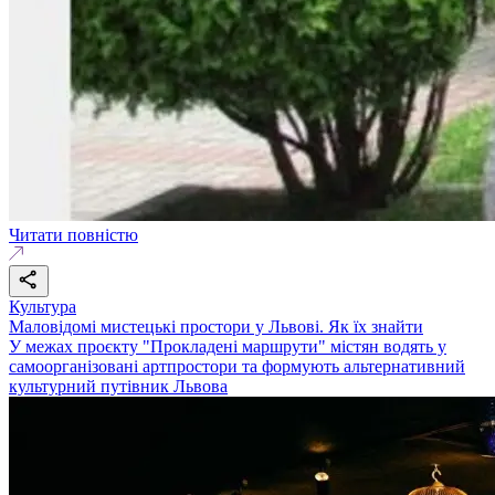
Читати повністю
Культура
Маловідомі мистецькі простори у Львові. Як їх знайти
У межах проєкту "Прокладені маршрути" містян водять у
самоорганізовані артпростори та формують альтернативний
культурний путівник Львова