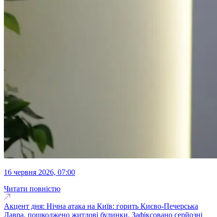
16 червня 2026, 07:00
Читати повністю
Акцент дня: Нічна атака на Київ: горить Києво-Печерська
Лавра, пошкоджено житлові будинки. Зафіксовано серйозні