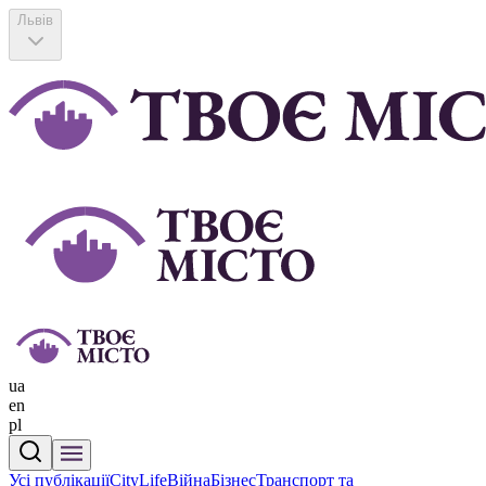
Львів
ua
en
pl
Усі публікації
CityLife
Війна
Бізнес
Транспорт та