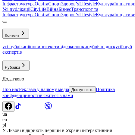
Інфраструктура
Освіта
Спорт
Здоровʼя
Lifestyle
Культура
Ініціатив
Усі публікації
CityLife
Війна
Бізнес
Транспорт та
Інфраструктура
Освіта
Спорт
Здоровʼя
Lifestyle
Культура
Ініціатив
Контент
усі публікації
новини
тексти
відео
колонки
публічні дискусії
клуб
експертів
Рубрики
Додатково
Про нас
Реклама у нашому медіа
Політика
Доступність
конфіденційності
зв'яжіться з нами
ua
en
pl
У Львові відкриють перший в Україні інтерактивний