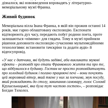
дізналося, які нововведення впровадять у літературно-
меморіальному музеї Франка.
Живий будинок
Меморіальна вілла Івана Франка, в якій він прожив останні 14
років, має гарно облаштовану експозицію. Експонати
відтворюють дух часу, передають побут родини поета, проте
залишаються «німими» для глядача. Тому в музеї прийняли
рішення доповнити експозицію сучасними мультимедійними
технологіями: встановити тачскріни та додати аудіо- й
відеосупровід.
«У нас є датчики, які будуть задіяні, аби викликати звукові
ефекти – розповіді про етапи Франкового життя та про те,
що відбувалося в будинку. Гостям не просто розповідатимуть
про холодний будинок і погано працюючі печі – вони почують
цей морозяний вітер, який тягне у них за плечима, звук посуду,
який розкладають до столу, закипання самовару, голос Соломії
Крушельницької, яка була тут частою гостею»
,
–
розповідає
Богдан Тихолоз.