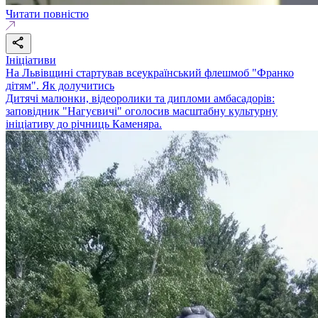
Читати повністю
Ініціативи
На Львівщині стартував всеукраїнський флешмоб "Франко
дітям". Як долучитись
Дитячі малюнки, відеоролики та дипломи амбасадорів:
заповідник "Нагуєвичі" оголосив масштабну культурну
ініціативу до річниць Каменяра.