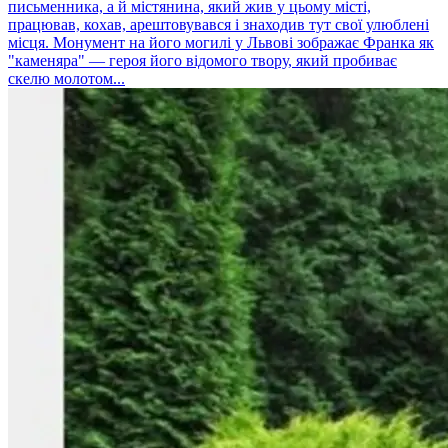
письменника, а й містянина, який жив у цьому місті,
працював, кохав, арештовувався і знаходив тут свої улюблені
місця. Монумент на його могилі у Львові зображає Франка як
"каменяра" — героя його відомого твору, який пробиває
скелю молотом...