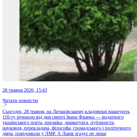
28 травня 2026, 15:43
Читати повністю
Сьогодні, 28 травня, на Личаківському кладовищі вшанують
110-ту річницю від дня смерті Івана Франка — видатного
українського поета, прозаїка, драматурга, публіциста,
науковця, перекладача, філософа, громадського і політичного
діяча, повідомили у ЛМР. А Львів згадує не лише