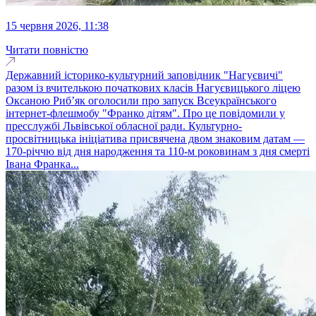
15 червня 2026, 11:38
Читати повністю
Державний історико-культурний заповідник "Нагуєвичі"
разом із вчителькою початкових класів Нагуєвицького ліцею
Оксаною Риб’як оголосили про запуск Всеукраїнського
інтернет-флешмобу "Франко дітям". Про це повідомили у
пресслужбі Львівської обласної ради. Культурно-
просвітницька ініціатива присвячена двом знаковим датам —
170-річчю від дня народження та 110-м роковинам з дня смерті
Івана Франка...