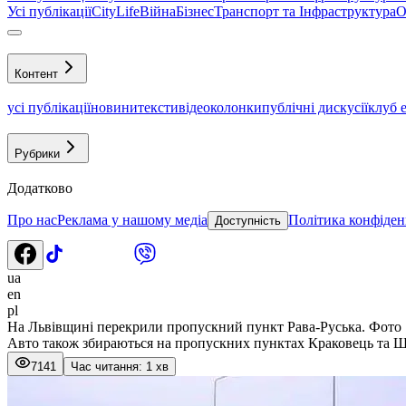
Усі публікації
CityLife
Війна
Бізнес
Транспорт та Інфраструктура
О
Контент
усі публікації
новини
тексти
відео
колонки
публічні дискусії
клуб 
Рубрики
Додатково
Про нас
Реклама у нашому медіа
Політика конфіден
Доступність
ua
en
pl
На Львівщині перекрили пропускний пункт Рава-Руська. Фото
Авто також збираються на пропускних пунктах Краковець та Ш
7141
Час читання: 1 хв