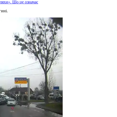
бляхи». Що це означає
гині.