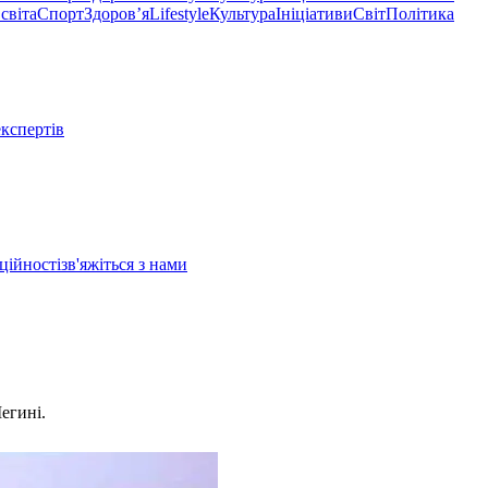
світа
Спорт
Здоровʼя
Lifestyle
Культура
Ініціативи
Світ
Політика
експертів
ційності
зв'яжіться з нами
егині.