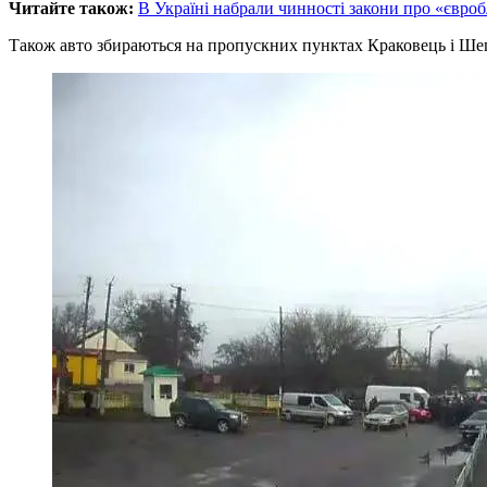
Читайте також:
В Україні набрали чинності закони про «євро
Також авто збираються на пропускних пунктах Краковець і Ше