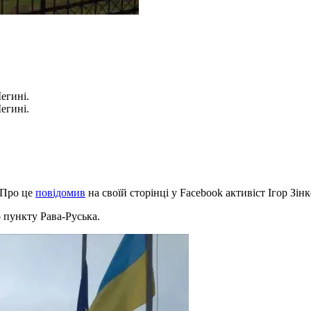
егині.
егині.
 Про це
повідомив
на своїй сторінці у Facebook активіст Ігор Зін
 пункту Рава-Руська.