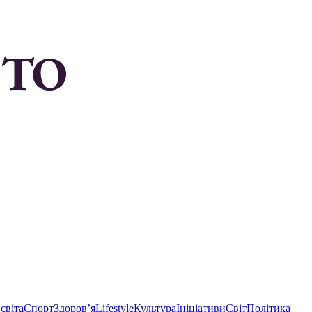
світа
Спорт
Здоровʼя
Lifestyle
Культура
Ініціативи
Світ
Політика