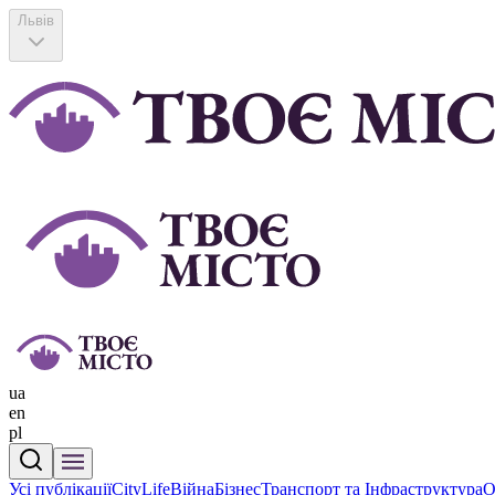
Львів
ua
en
pl
Усі публікації
CityLife
Війна
Бізнес
Транспорт та Інфраструктура
О