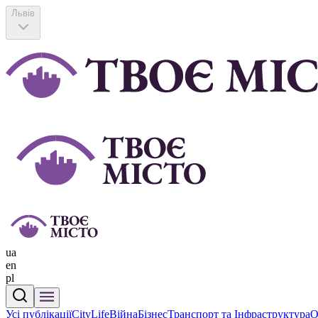
Львів
ua
en
pl
Усі публікації
CityLife
Війна
Бізнес
Транспорт та Інфраструктура
О