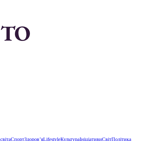
світа
Спорт
Здоровʼя
Lifestyle
Культура
Ініціативи
Світ
Політика