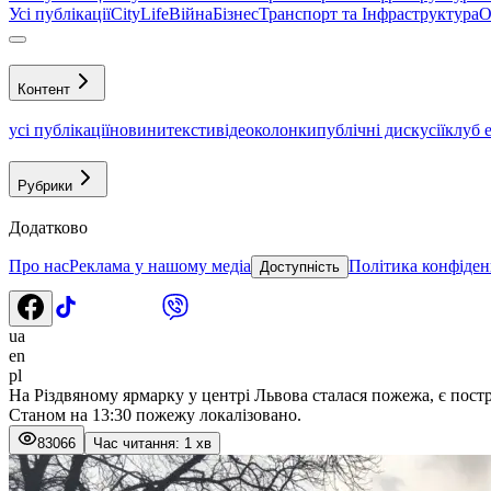
Усі публікації
CityLife
Війна
Бізнес
Транспорт та Інфраструктура
О
Контент
усі публікації
новини
тексти
відео
колонки
публічні дискусії
клуб 
Рубрики
Додатково
Про нас
Реклама у нашому медіа
Політика конфіден
Доступність
ua
en
pl
На Різдвяному ярмарку у центрі Львова сталася пожежа, є постр
Станом на 13:30 пожежу локалізовано.
83066
Час читання: 1 хв