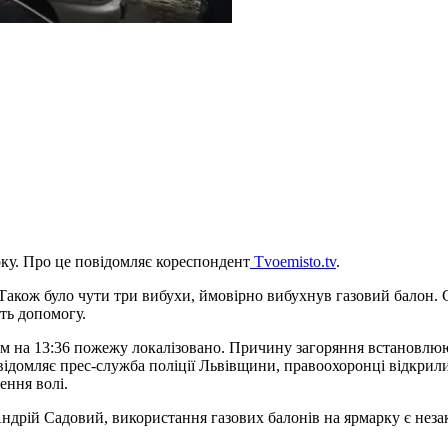
рку. Про це повідомляє кореспондент
Tvoemisto.tv
.
 Також було чути три вибухи, ймовірно вибухнув газовий балон.
ють допомогу.
 на 13:36 пожежу локалізовано. Причину загоряння встановлюють
відомляє прес-служба поліції Львівщини, правоохоронці відкри
ення волі.
ндрій Садовий, використання газових балонів на ярмарку є неза