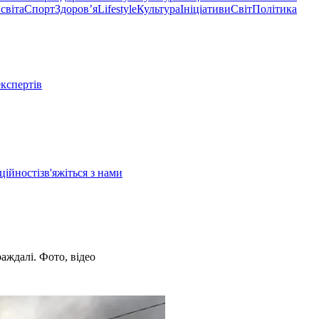
світа
Спорт
Здоровʼя
Lifestyle
Культура
Ініціативи
Світ
Політика
експертів
ційності
зв'яжіться з нами
аждалі. Фото, відео