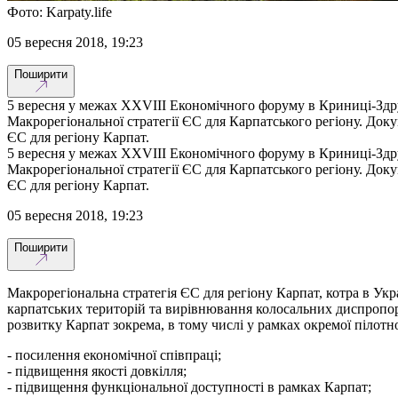
Фото: Karpaty.life
05 вересня 2018, 19:23
Поширити
5 вересня у межах XXVIII Економічного форуму в Криниці-Здр
Макрорегіональної стратегії ЄС для Карпатського регіону. Док
ЄС для регіону Карпат.
5 вересня у межах XXVIII Економічного форуму в Криниці-Здр
Макрорегіональної стратегії ЄС для Карпатського регіону. Док
ЄС для регіону Карпат.
05 вересня 2018, 19:23
Поширити
Макрорегіональна стратегія ЄС для регіону Карпат, котра в Укр
карпатських територій та вирівнювання колосальних диспропор
розвитку Карпат зокрема, в тому числі у рамках окремої пілотн
- посилення економічної співпраці;
- підвищення якості довкілля;
- підвищення функціональної доступності в рамках Карпат;