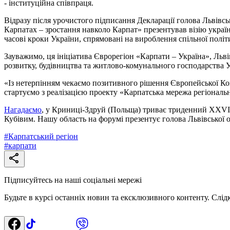
- інституційна співпраця.
Відразу після урочистого підписання Декларації голова Львів
Карпатах – зростання навколо Карпат» презентував візію українс
часові кроки України, спрямовані на вироблення спільної політ
Зауважимо, ця ініціатива Єврорегіон «Карпати – Україна», Ль
розвитку, будівництва та житлово-комунального господарства У
«Із нетерпінням чекаємо позитивного рішення Європейської Комі
стартуємо з реалізацією проекту «Карпатська мережа регіональ
Нагадаємо
, у Криниці-Здруй (Польща) триває триденний XXVIII
Кубівим. Нашу область на форумі презентує голова Львівської
#
Карпатський регіон
#
карпати
Підписуйтесь на наші соціальні мережі
Будьте в курсі останніх новин та ексклюзивного контенту. Слід