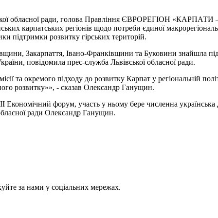
ської обласної ради, голова Правління ЄВРОРЕГІОН «КАРПАТИ – 
ьких карпатських регіонів щодо потреби єдиної макрорегіональної 
ики підтримки розвитку гірських територій.
вівщини, Закарпаття, Івано-Франківщини та Буковини знайшла пі
країни, повідомила прес-служба Львівської обласної ради.
сії та окремого підходу до розвитку Карпат у регіональній полі
ного розвитку»», - сказав Олександр Ганущин.
 Економічний форум, участь у ньому бере численна українська д
 обласної ради Олександр Ганущин.
куйте за нами у соціальних мережах.