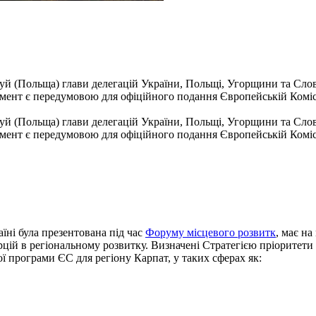
уй (Польща) глави делегацій України, Польщі, Угорщини та Сло
умент є передумовою для офіційного подання Європейській Коміс
уй (Польща) глави делегацій України, Польщі, Угорщини та Сло
умент є передумовою для офіційного подання Європейській Коміс
аїні була презентована під час
Форуму місцевого розвитк
, має н
цій в регіональному розвитку. Визначені Стратегією пріоритети
ої програми ЄС для регіону Карпат, у таких сферах як: