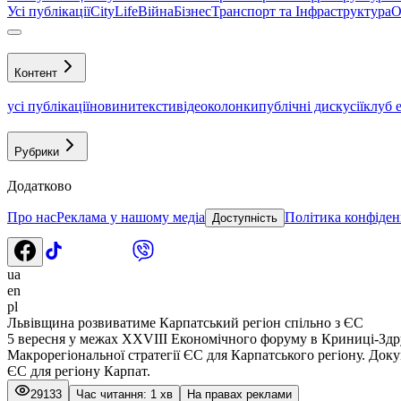
Усі публікації
CityLife
Війна
Бізнес
Транспорт та Інфраструктура
О
Контент
усі публікації
новини
тексти
відео
колонки
публічні дискусії
клуб 
Рубрики
Додатково
Про нас
Реклама у нашому медіа
Політика конфіден
Доступність
ua
en
pl
Львівщина розвиватиме Карпатський регіон спільно з ЄС
5 вересня у межах XXVIII Економічного форуму в Криниці-Здр
Макрорегіональної стратегії ЄС для Карпатського регіону. Док
ЄС для регіону Карпат.
29133
Час читання: 1 хв
На правах реклами