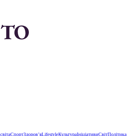
світа
Спорт
Здоровʼя
Lifestyle
Культура
Ініціативи
Світ
Політика