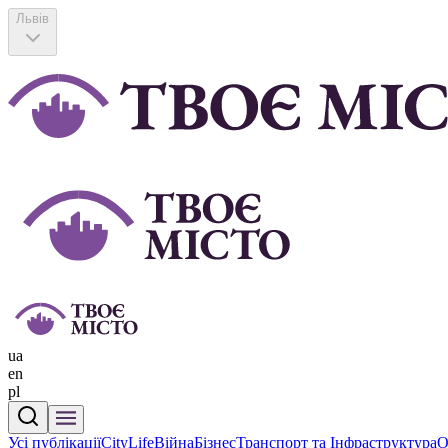
Львів
ua
en
pl
Усі публікації
CityLife
Війна
Бізнес
Транспорт та Інфраструктура
О