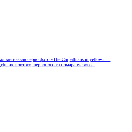
 він назвав серію фото «The Carpathians in yellow» —
тінках жовтого, червоного та помаранчевого...