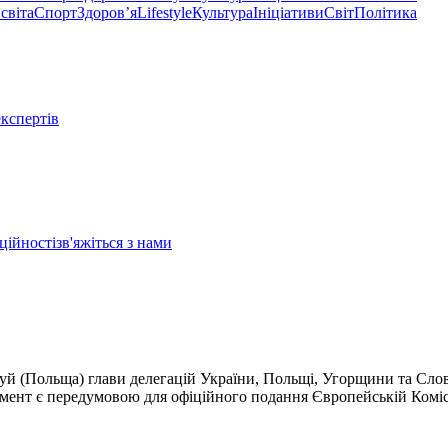
світа
Спорт
Здоровʼя
Lifestyle
Культура
Ініціативи
Світ
Політика
експертів
ційності
зв'яжіться з нами
уй (Польща) глави делегацій України, Польщі, Угорщини та Сло
умент є передумовою для офіційного подання Європейській Коміс