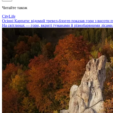
Читайте також
CityLife
Осінні Карпати: відомий тревел-блогер показав гори з висоти 
На світлинах — гори, вкриті туманами й різнобарвними лісами