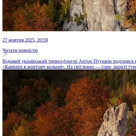
27 жовтня 2025, 20:59
Читати повністю
Відомий український тревел-блогер Антон Птушкін поділився вр
«Карпати в жовтому кольорі». На світлинах — гори, вкриті тума