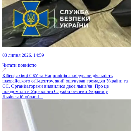
03 липня 2026, 14:59
Читати повністю
Кіберфахівці СБУ та Нацполіція ліквідували діяльність
шахрайського call-центру, який ошукував громадян України та
ЄС. Організаторами виявилися двоє львів'ян. Про це
повідомили в Управлінні Служби безпеки України у
Львівській області...