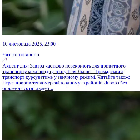
10 листопада 2025, 23:00
Читати повністю
Акцент дня: Завтра частково перекриють для приватного
транспорту міжнародну трасу біля Львова. Громадський
транспорт курсуватиме у звичному режимі. Читайте також:
Через прорив тепломережі в одному із районів Львова без
опалення сотні людей...