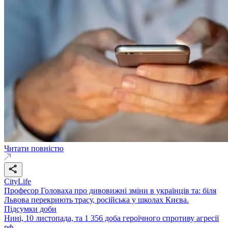
Читати повністю
CityLife
Професор Головаха про дивовижні зміни в українців та: біля
Львова перекриють трасу, російська у школах Києва.
Підсумки доби
Нині, 10 листопада, та 1 356 доба героїчного спротиву агресії
рф.