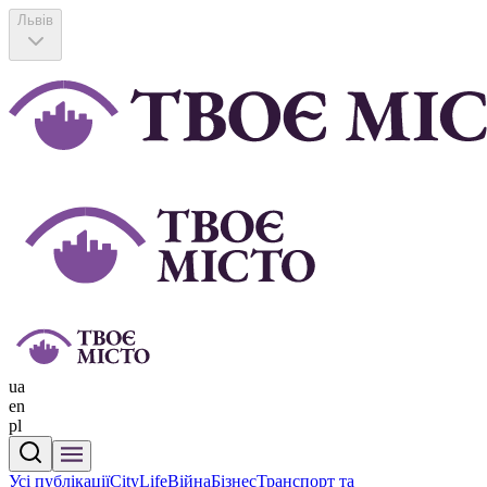
Львів
ua
en
pl
Усі публікації
CityLife
Війна
Бізнес
Транспорт та