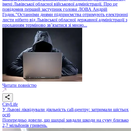
імені Львівської обласної військової адміністрації. Про це
повідомив перший заступник голови ЛОВА Андрій
Годик."Останніми днями підприємства отримують електронні
листи нібито від Львівської обласної державної адміністрації з
проханням терміново зв’язатися зі мною...
Читати повністю
CityLife
У Львові ліквідували діяльність call-центру: затримали шістьох
осіб
Попередньо довели, що шахраї завдали шкоди на суму близько
2,7 мільйонів гривень.