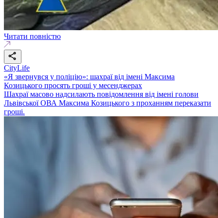
Читати повністю
CityLife
«Я звернувся у поліцію»: шахраї від імені Максима
Козицького просять гроші у месенджерах
Шахраї масово надсилають повідомлення від імені голови
Львівської ОВА Максима Козицького з проханням переказати
гроші.