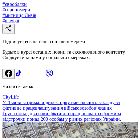
#
євробляхи
#
єврономери
#
митниця Львів
#
шахраї
Підписуйтесь на наші соціальні мережі
Будьте в курсі останніх новин та ексклюзивного контенту.
Слідкуйте за нами у соціальних мережах.
Читайте також
CityLife
У Львові затримали директорку навчального закладу за
фіктивне працевлаштування військовозобов’язаних
Група понад два роки фіктивно працювала та оформила
відстрочки понад 200 особам у різних регіонах України.