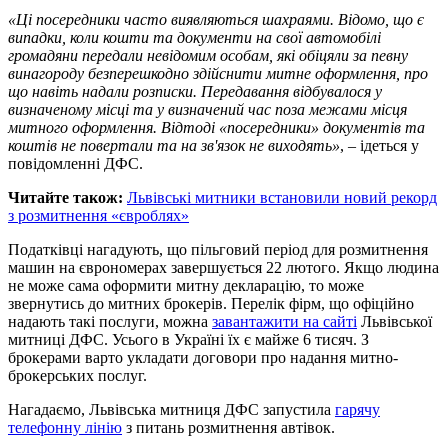
«Ці посередники часто виявляються шахраями. Відомо, що є
випадки, коли кошти та документи на свої автомобілі
громадяни передали невідомим особам, які обіцяли за певну
винагороду безперешкодно здійснити митне оформлення, про
що навіть надали розписки. Передавання відбувалося у
визначеному місці та у визначений час поза межами місця
митного оформлення. Відтоді «посередники» документів та
коштів не повертали та на зв'язок не виходять»
, – ідеться у
повідомленні ДФС.
Читайте також:
Львівські митники встановили новий рекорд
з розмитнення «євроблях»
Податківці нагадують, що пільговий період для розмитнення
машин на єврономерах завершується 22 лютого. Якщо людина
не може сама оформити митну декларацію, то може
звернутись до митних брокерів. Перелік фірм, що офіційно
надають такі послуги, можна
завантажити на сайті
Львівської
митниці ДФС. Усього в Україні їх є майже 6 тисяч. З
брокерами варто укладати договори про надання митно-
брокерських послуг.
Нагадаємо, Львівська митниця ДФС запустила
гарячу
телефонну лінію
з питань розмитнення автівок.