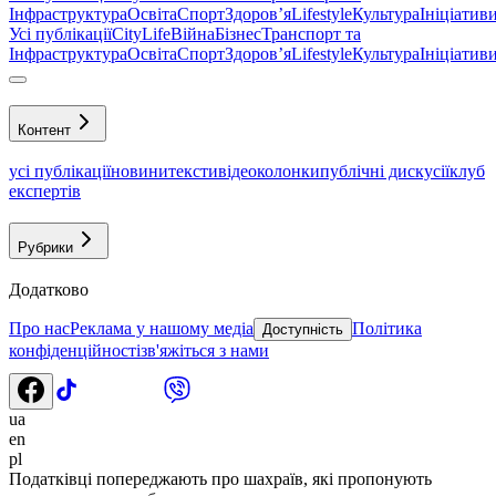
Інфраструктура
Освіта
Спорт
Здоровʼя
Lifestyle
Культура
Ініціатив
Усі публікації
CityLife
Війна
Бізнес
Транспорт та
Інфраструктура
Освіта
Спорт
Здоровʼя
Lifestyle
Культура
Ініціатив
Контент
усі публікації
новини
тексти
відео
колонки
публічні дискусії
клуб
експертів
Рубрики
Додатково
Про нас
Реклама у нашому медіа
Політика
Доступність
конфіденційності
зв'яжіться з нами
ua
en
pl
Податківці попереджають про шахраїв, які пропонують