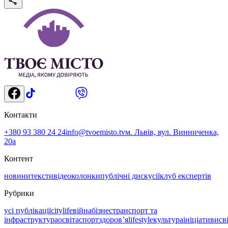
Контакти
+380 93 380 24 24
info@tvoemisto.tv
м. Львів, вул. Винниченка,
20а
Контент
новини
тексти
відео
колонки
публічні дискусії
клуб експертів
Рубрики
усі публікації
citylife
війна
бізнес
транспорт та
інфраструктура
освіта
спорт
здоровʼя
lifestyle
культура
ініціативи
св