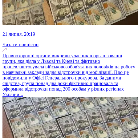
21 липня, 20:19
Читати повністю
Правоохоронні органи викрили учасників організованої
групи, яка діяла у Львові та Києві та фіктивно
працевлаштовувала військовозобов'язаних чоловіків на роботу
в навчальні заклади задля відстрочки від мобілізації. Про це
повідомили у Офісі Генерального прокурора. За даними
слідства, група понад два роки фіктивно працювала та
оформила відстрочки понад 200 особам у різних регіонах
України...