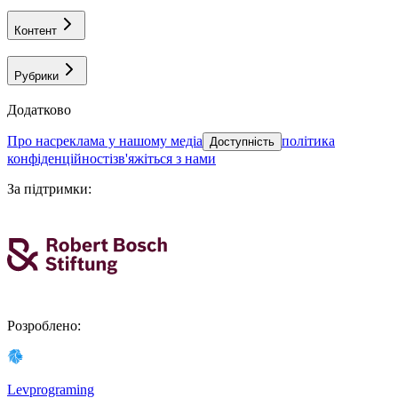
Контент
Рубрики
Додатково
про нас
реклама у нашому медіа
політика
Доступність
конфіденційності
зв'яжіться з нами
За підтримки
:
Розроблено
:
Levprograming