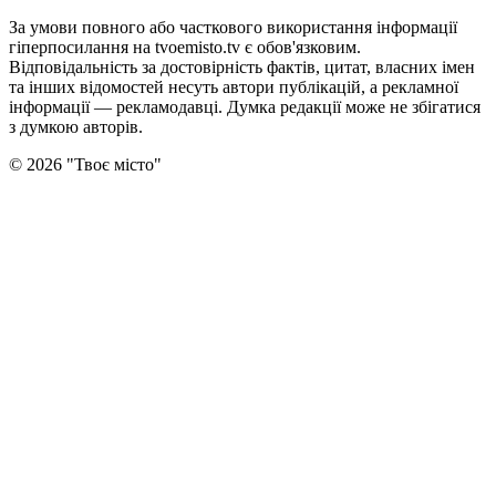
За умови повного або часткового використання iнформацiї
гіперпосилання на tvoemisto.tv є обов'язковим.
Відповідальність за достовірність фактів, цитат, власних імен
та інших відомостей несуть автори публікацій, а рекламної
інформації — рекламодавці. Думка редакцiї може не збiгатися
з думкою авторiв.
©
2026
"
Твоє місто
"