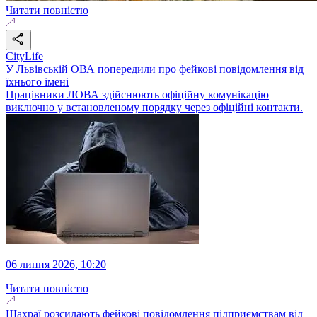
Читати повністю
CityLife
У Львівській ОВА попередили про фейкові повідомлення від
їхнього імені
Працівники ЛОВА здійснюють офіційну комунікацію
виключно у встановленому порядку через офіційні контакти.
06 липня 2026, 10:20
Читати повністю
Шахраї розсилають фейкові повідомлення підприємствам від