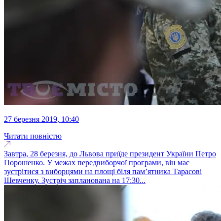
27 березня 2019, 10:40
Читати повністю
Завтра, 28 березня, до Львова приїде президент України Петро
Порошенко. У межах передвиборчої програми, він має
зустрітися з виборцями на площі біля пам’ятника Тарасові
Шевченку. Зустріч запланована на 17:30...