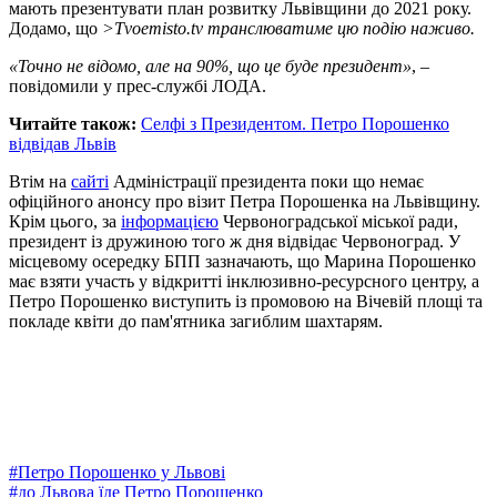
мають презентувати план розвитку Львівщини до 2021 року.
Додамо, що
>Tvoemisto.tv транслюватиме цю подію наживо.
«Точно не відомо, але на 90%, що це буде президент»
, –
повідомили у прес-службі ЛОДА.
Читайте також:
Селфі з Президентом. Петро Порошенко
відвідав Львів
Втім на
сайті
Адміністрації президента поки що немає
офіційного анонсу про візит Петра Порошенка на Львівщину.
Крім цього, за
інформацією
Червоноградської міської ради,
президент із дружиною того ж дня відвідає Червоноград. У
місцевому осередку БПП зазначають, що Марина Порошенко
має взяти участь у відкритті інклюзивно-ресурсного центру, а
Петро Порошенко виступить із промовою на Вічевій площі та
покладе квіти до пам'ятника загиблим шахтарям.
#
Петро Порошенко у Львові
#
до Львова їде Петро Порошенко