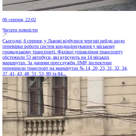
06 серпня, 22:02
Читати повністю
Сьогодні, 6 серпня, у Львові відбулися чергові рейди щодо
перевірки роботи систем кондиціонування у міському
громадському транспорті. Фахівці управління транспорту
обстежили 53 автобуси, які курсують на 14 міських
маршрутах. За даними пресслужби ЛМР, інспектори
перевірили транспорт на маршрутах № 14, 20, 23, 31, 32, 34,
37, 41, 43, 48, 51, 53, 80 та 84...