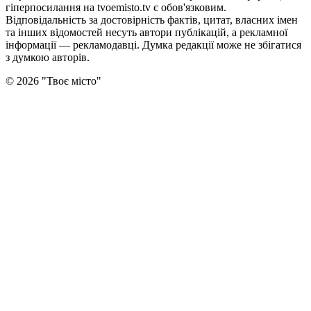
гіперпосилання на tvoemisto.tv є обов'язковим.
Відповідальність за достовірність фактів, цитат, власних імен
та інших відомостей несуть автори публікацій, а рекламної
інформації — рекламодавці. Думка редакцiї може не збiгатися
з думкою авторiв.
©
2026
"
Твоє місто
"