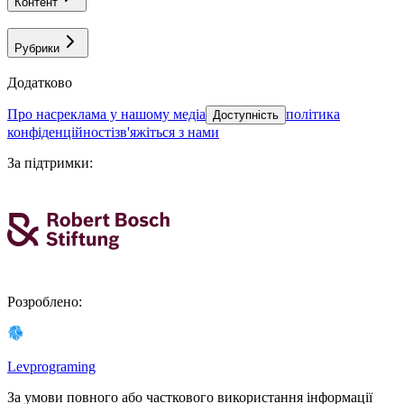
Контент
Рубрики
Додатково
про нас
реклама у нашому медіа
політика
Доступність
конфіденційності
зв'яжіться з нами
За підтримки
:
Розроблено
:
Levprograming
За умови повного або часткового використання iнформацiї