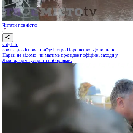
Читати повністю
CityLife
Завтра до Львова приїде Петро Порошенко. Доповнено
Наразі не відомо, чи матиме президент офіційні заходи у
Львові, крім зустрічі з виборцями.