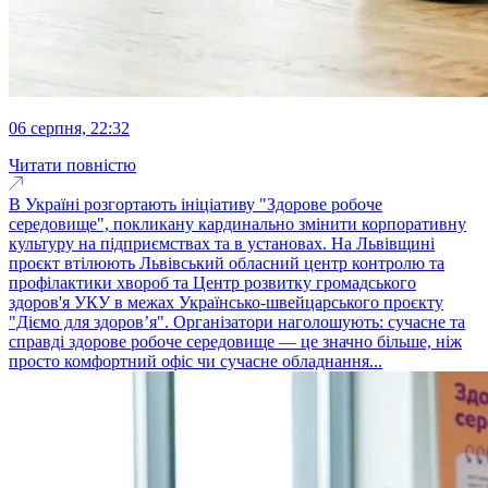
06 серпня, 22:32
Читати повністю
В Україні розгортають ініціативу "Здорове робоче
середовище", покликану кардинально змінити корпоративну
культуру на підприємствах та в установах. На Львівщині
проєкт втілюють Львівський обласний центр контролю та
профілактики хвороб та Центр розвитку громадського
здоров'я УКУ в межах Українсько-швейцарського проєкту
"Діємо для здоров’я". Організатори наголошують: сучасне та
справді здорове робоче середовище — це значно більше, ніж
просто комфортний офіс чи сучасне обладнання...