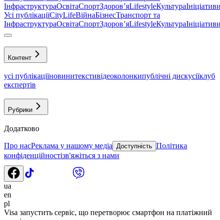
Інфраструктура
Освіта
Спорт
Здоровʼя
Lifestyle
Культура
Ініціатив
Усі публікації
CityLife
Війна
Бізнес
Транспорт та
Інфраструктура
Освіта
Спорт
Здоровʼя
Lifestyle
Культура
Ініціатив
Контент
усі публікації
новини
тексти
відео
колонки
публічні дискусії
клуб
експертів
Рубрики
Додатково
Про нас
Реклама у нашому медіа
Політика
Доступність
конфіденційності
зв'яжіться з нами
ua
en
pl
Visa запустить сервіс, що перетворює смартфон на платіжний