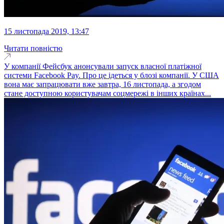
15 листопада 2019, 13:47
Читати повністю
У компанії Фейсбук анонсували запуск власної платіжної
системи Facebook Pay. Про це ідеться у блозі компанії. У США
вона має запрацювати вже завтра, 16 листопада, а згодом
стане доступною користувачам соцмережі в інших країнах...