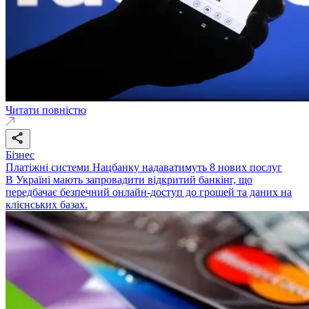
Читати повністю
Бізнес
Платіжні системи Нацбанку надаватимуть 8 нових послуг
В Україні мають запровадити відкритий банкінг, що
передбачає безпечний онлайн-доступ до грошей та даних на
клієнських базах.