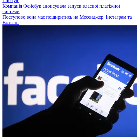
Lifestyle
Компанія Фейсбук анонсувала запуск власної платіжної
системи
Поступово вона має поширитись на Месенджер, Інстаграм та
Вотсап.