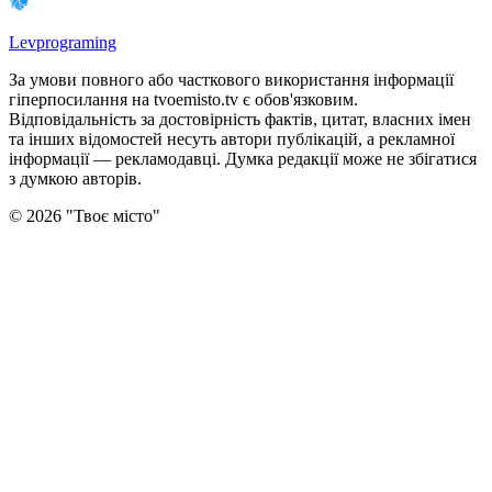
Levprograming
За умови повного або часткового використання iнформацiї
гіперпосилання на tvoemisto.tv є обов'язковим.
Відповідальність за достовірність фактів, цитат, власних імен
та інших відомостей несуть автори публікацій, а рекламної
інформації — рекламодавці. Думка редакцiї може не збiгатися
з думкою авторiв.
©
2026
"
Твоє місто
"