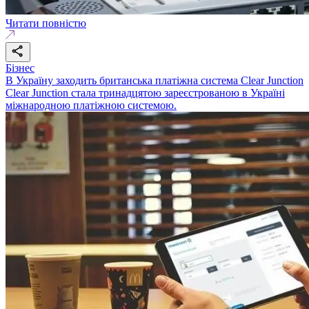
Читати повністю
Бізнес
В Україну заходить британська платіжна система Clear Junction
Clear Junction стала тринадцятою зареєстрованою в Україні
міжнародною платіжною системою.