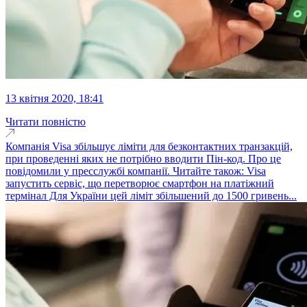
13 квітня 2020, 18:41
Читати повністю
Компанія Visa збільшує ліміти для безконтактних транзакцій,
при проведенні яких не потрібно вводити Пін-код. Про це
повідомили у пресслужбі компанії. Читайте також: Visa
запустить сервіс, що перетворює смартфон на платіжний
термінал Для України цей ліміт збільшений до 1500 гривень...