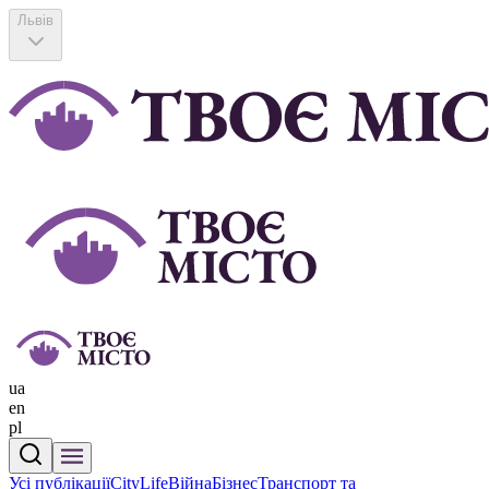
Львів
ua
en
pl
Усі публікації
CityLife
Війна
Бізнес
Транспорт та