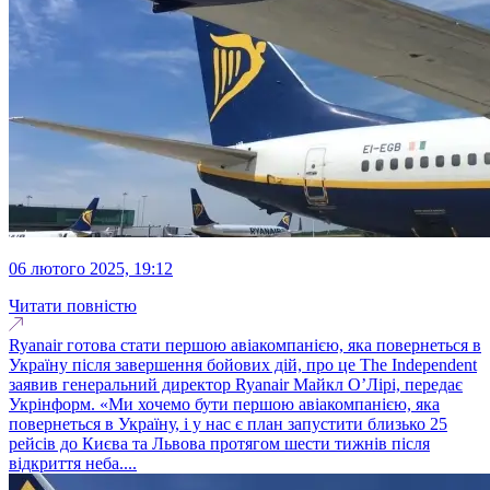
06 лютого 2025, 19:12
Читати повністю
Ryanair готова стати першою авіакомпанією, яка повернеться в
Україну після завершення бойових дій, про це The Independent
заявив генеральний директор Ryanair Майкл О’Лірі, передає
Укрінформ. «Ми хочемо бути першою авіакомпанією, яка
повернеться в Україну, і у нас є план запустити близько 25
рейсів до Києва та Львова протягом шести тижнів після
відкриття неба....