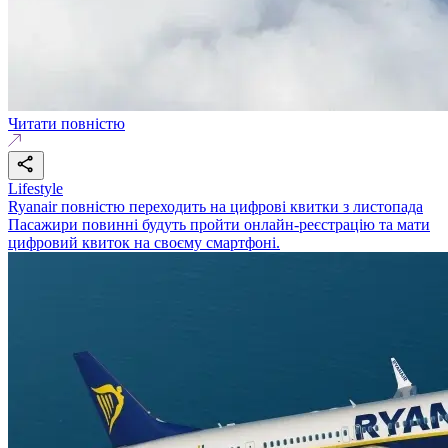
Читати повністю
Lifestyle
Ryanair повністю переходить на цифрові квитки з листопада
Пасажири повинні будуть пройти онлайн-реєстрацію та мати
цифровий квиток на своєму смартфоні.