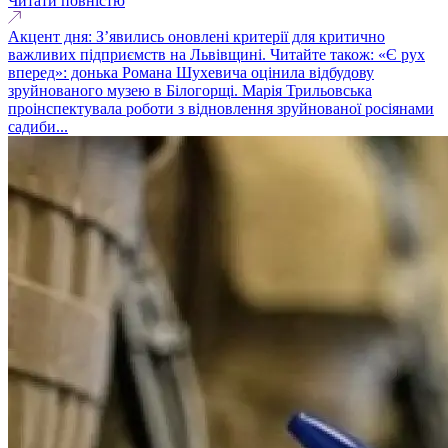
Читати повністю
Акцент дня: З’явились оновлені критерії для критично
важливих підприємств на Львівщині. Читайте також: «Є рух
вперед»: донька Романа Шухевича оцінила відбудову
зруйнованого музею в Білогорщі. Марія Трильовська
проінспектувала роботи з відновлення зруйнованої росіянами
садиби...