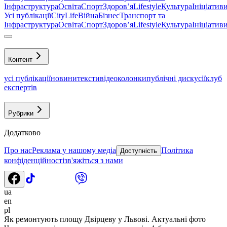
Інфраструктура
Освіта
Спорт
Здоровʼя
Lifestyle
Культура
Ініціатив
Усі публікації
CityLife
Війна
Бізнес
Транспорт та
Інфраструктура
Освіта
Спорт
Здоровʼя
Lifestyle
Культура
Ініціатив
Контент
усі публікації
новини
тексти
відео
колонки
публічні дискусії
клуб
експертів
Рубрики
Додатково
Про нас
Реклама у нашому медіа
Політика
Доступність
конфіденційності
зв'яжіться з нами
ua
en
pl
Як ремонтують площу Двірцеву у Львові. Актуальні фото