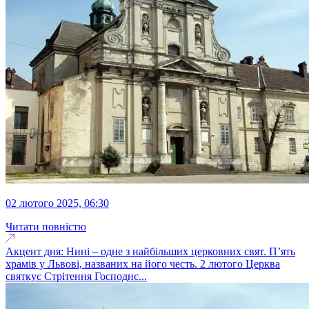
02 лютого 2025, 06:30
Читати повністю
Акцент дня: Нині – одне з найбільших церковних свят. П’ять
храмів у Львові, названих на його честь. 2 лютого Церква
святкує Стрітення Господнє...