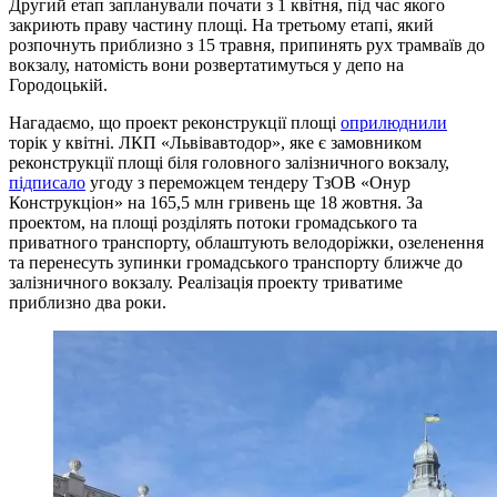
Другий етап запланували почати з 1 квітня, під час якого
закриють праву частину площі. На третьому етапі, який
розпочнуть приблизно з 15 травня, припинять рух трамваїв до
вокзалу, натомість вони розвертатимуться у депо на
Городоцькій.
Нагадаємо, що проект реконструкції площі
оприлюднили
торік у квітні. ЛКП «Львівавтодор», яке є замовником
реконструкції площі біля головного залізничного вокзалу,
підписало
угоду з переможцем тендеру ТзОВ «Онур
Конструкціон» на 165,5 млн гривень ще 18 жовтня. За
проектом, на площі розділять потоки громадського та
приватного транспорту, облаштують велодоріжки, озеленення
та перенесуть зупинки громадського транспорту ближче до
залізничного вокзалу. Реалізація проекту триватиме
приблизно два роки.