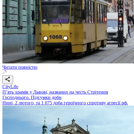
Читати повністю
CityLife
П’ять храмів у Львові, названих на честь Стрітення
Господнього. Підсумки доби
Нині, 2 лютого, та 1 075 доба героїчного спротиву агресії рф.