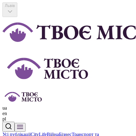
Львів
ua
en
pl
Усі публікації
CityLife
Війна
Бізнес
Транспорт та