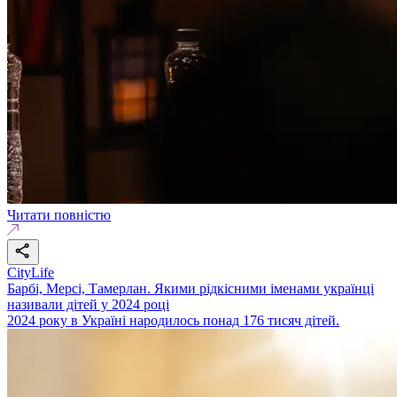
Читати повністю
CityLife
Барбі, Мерсі, Тамерлан. Якими рідкісними іменами українці
називали дітей у 2024 році
2024 року в Україні народилось понад 176 тисяч дітей.