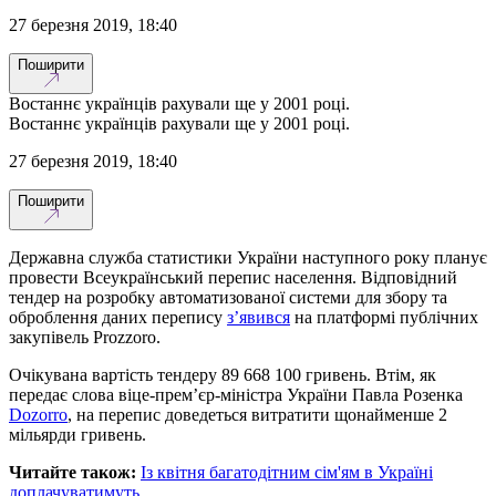
27 березня 2019, 18:40
Поширити
Востаннє українців рахували ще у 2001 році.
Востаннє українців рахували ще у 2001 році.
27 березня 2019, 18:40
Поширити
Державна служба статистики України наступного року планує
провести Всеукраїнський перепис населення. Відповідний
тендер на розробку автоматизованої системи для збору та
оброблення даних перепису
з’явився
на платформі публічних
закупівель Prozzoro.
Очікувана вартість тендеру 89 668 100 гривень. Втім, як
передає слова віце-прем’єр-міністра України Павла Розенка
Dozorro
, на перепис доведеться витратити щонайменше 2
мільярди гривень.
Читайте також:
Із квітня багатодітним сім'ям в Україні
доплачуватимуть