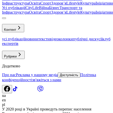
Інфраструктура
Освіта
Спорт
Здоровʼя
Lifestyle
Культура
Ініціатив
Усі публікації
CityLife
Війна
Бізнес
Транспорт та
Інфраструктура
Освіта
Спорт
Здоровʼя
Lifestyle
Культура
Ініціатив
Контент
усі публікації
новини
тексти
відео
колонки
публічні дискусії
клуб
експертів
Рубрики
Додатково
Про нас
Реклама у нашому медіа
Політика
Доступність
конфіденційності
зв'яжіться з нами
ua
en
pl
У 2020 році в Україні проведуть перепис населення