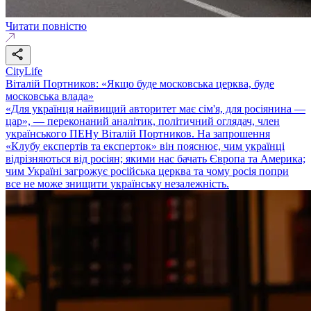
Читати повністю
CityLife
Віталій Портников: «Якщо буде московська церква, буде
московська влада»
«Для українця найвищий авторитет має сім'я, для росіянина —
цар», — переконаний аналітик, політичний оглядач, член
українського ПЕНу Віталій Портников. На запрошення
«Клубу експертів та експерток» він пояснює, чим українці
відрізняються від росіян; якими нас бачать Європа та Америка;
чим Україні загрожує російська церква та чому росія попри
все не може знищити українську незалежність.