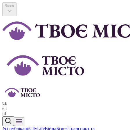
Львів
ua
en
pl
Усі публікації
CityLife
Війна
Бізнес
Транспорт та