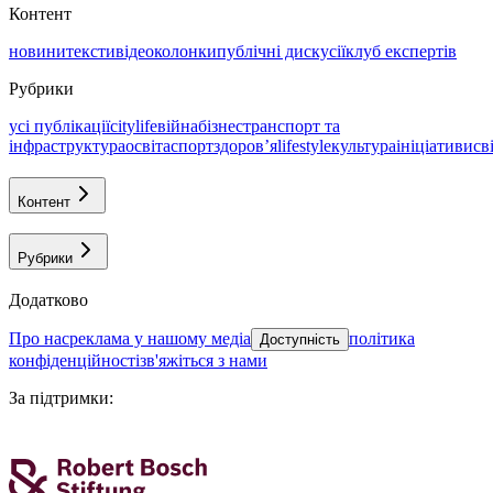
Контент
новини
тексти
відео
колонки
публічні дискусії
клуб експертів
Рубрики
усі публікації
citylife
війна
бізнес
транспорт та
інфраструктура
освіта
спорт
здоровʼя
lifestyle
культура
ініціативи
св
Контент
Рубрики
Додатково
про нас
реклама у нашому медіа
політика
Доступність
конфіденційності
зв'яжіться з нами
За підтримки
: