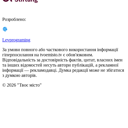
Розроблено
:
Levprograming
За умови повного або часткового використання iнформацiї
гіперпосилання на tvoemisto.tv є обов'язковим.
Відповідальність за достовірність фактів, цитат, власних імен
та інших відомостей несуть автори публікацій, а рекламної
інформації — рекламодавці. Думка редакцiї може не збiгатися
з думкою авторiв.
©
2026
"
Твоє місто
"