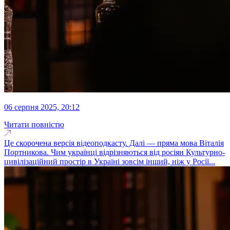
06 серпня 2025, 20:12
Читати повністю
Це скорочена версія відеоподкасту. Далі — пряма мова Віталія
Портникова. Чим українці відрізняються від росіян Культурно-
цивілізаційний простір в Україні зовсім інший, ніж у Росії...