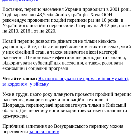
Востаннє, перепис населення України проводили в 2001 році.
Тоді нарахували 48,5 мільйонів українців. Хоча ООН
рекомендує проводити подібні переписи раз на 10 років, в
Україні його постійно переносили. Спершу на 2012 рік, потім
на 2013, 2016 і от на 2020.
Новий перепис дозволить дізнатися не тільки кількість
українців, а й те, скільки людей живе в містах та в селах, який
у них сімейний стан, а також визначити вікові категорії
населення. Це допоможе ефективніше розподіляти фінанси,
відкоригувати субвенції для населення, а також розвивати
економічні і соціальні програми.
Читайте також:
Як проголосувати не вдома: в іншому місті,
за кордоном, у війську
Уже в грудні цього року планують провести пробний перепис
населення, використовуючи інноваційні технології.
Щоправда, переписувачі працюватимуть тільки в Київській
області. Для перепису вони використовуватимуть планшети і
gps-трекери.
Приблизні запитання до Всеукраїнського перепису можна
переглянути
за посиланням
.