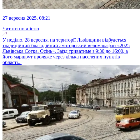
27 вересня 2025, 08:21
Читати повністю
У неділю, 28 вересня, на території Львівщини відбудеться
традиційний благодійний аматорський веломарафон «2025
Львівська Сотка. Осінь». Заїзд триватиме з 9:30 до 16:00, а
його маршрут проляже через кілька населених пунктів
області...