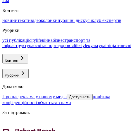
20а
Контент
новини
тексти
відео
колонки
публічні дискусії
клуб експертів
Рубрики
усі публікації
citylife
війна
бізнес
транспорт та
інфраструктура
освіта
спорт
здоровʼя
lifestyle
культура
ініціативи
св
Контент
Рубрики
Додатково
про нас
реклама у нашому медіа
політика
Доступність
конфіденційності
зв'яжіться з нами
За підтримки
: