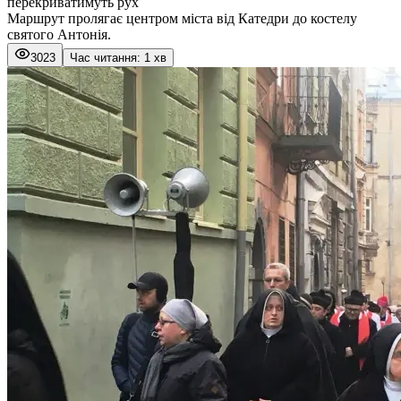
перекриватимуть рух
Маршрут пролягає центром міста від Катедри до костелу
святого Антонія.
3023
Час читання: 1 хв