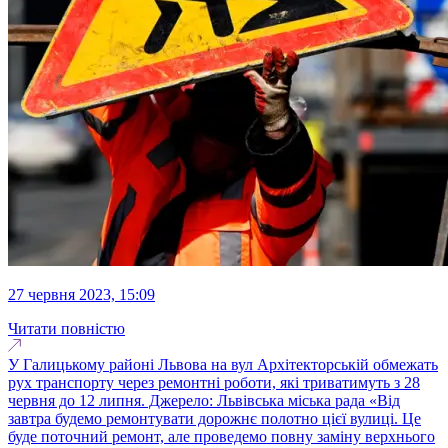
27 червня 2023, 15:09
Читати повністю
У Галицькому районі Львова на вул Архітекторській обмежать
рух транспорту через ремонтні роботи, які триватимуть з 28
червня до 12 липня. Джерело: Львівська міська рада «Від
завтра будемо ремонтувати дорожнє полотно цієї вулиці. Це
буде поточний ремонт, але проведемо повну заміну верхнього