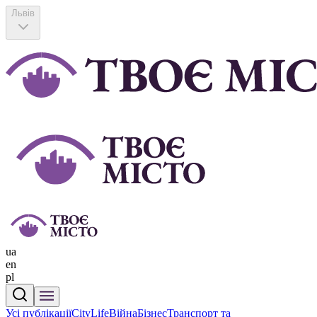
Львів
ua
en
pl
Усі публікації
CityLife
Війна
Бізнес
Транспорт та