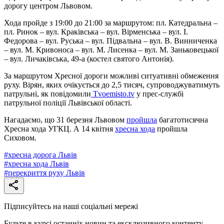
дорогу центром Львовом.
Хода пройде з 19:00 до 21:00 за маршрутом: пл. Катедральна –
пл. Ринок – вул. Краківська – вул. Вірменська – вул. І.
Федорова – вул. Руська – вул. Підвальна – вул. В. Винниченка
– вул. М. Кривоноса – вул. М. Лисенка – вул. М. Заньковецької
– вул. Личаківська, 49-а (костел святого Антонія).
За маршрутом Хресної дороги можливі ситуативні обмеження
руху. Вірян, яких очікується до 2,5 тисяч, супроводжуватимуть
патрульні, як повідомили
Tvoemisto.tv
у прес-службі
патрульної поліції Львівської області.
Нагадаємо, що 31 березня Львовом
пройшла
багатотисячна
Хресна хода УГКЦ. А 14 квітня
хресна хода
пройшла
Сиховом.
#
хресна дорога Львів
#
хресна хода Львів
#
перекриття руху Львів
Підписуйтесь на наші соціальні мережі
Будьте в курсі останніх новин та ексклюзивного контенту.