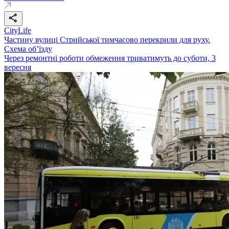
CityLife
Частину вулиці Стрийської тимчасово перекрили для руху.
Схема об’їзду
Через ремонтні роботи обмеження триватимуть до суботи, 3
вересня