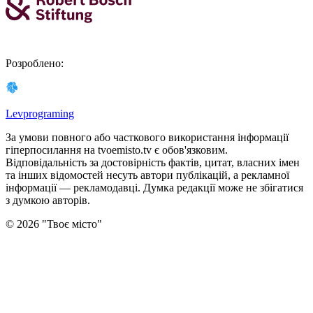
Розроблено
:
Levprograming
За умови повного або часткового використання iнформацiї
гіперпосилання на tvoemisto.tv є обов'язковим.
Відповідальність за достовірність фактів, цитат, власних імен
та інших відомостей несуть автори публікацій, а рекламної
інформації — рекламодавці. Думка редакцiї може не збiгатися
з думкою авторiв.
©
2026
"
Твоє місто
"