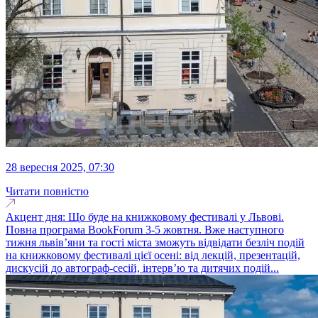
28 вересня 2025, 07:30
Читати повністю
Акцент дня: Що буде на книжковому фестивалі у Львові.
Повна програма BookForum 3-5 жовтня. Вже наступного
тижня львів’яни та гості міста зможуть відвідати безліч подій
на книжковому фестивалі цієї осені: від лекцій, презентацій,
дискусій до автограф-сесій, інтерв’ю та дитячих подій...