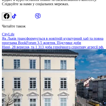
Слідкуйте за нами у соціальних мережах.
Читайте також
CityLife
Як Львів трансформується в новітній культурний хаб та повна
програма BookForum 3-5 жовтня. Підсумки доби
Нині, 28 вересня, та 1 313 доба героїчного спротиву агресії рф.