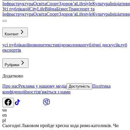
Інфраструктура
Освіта
Спорт
Здоровʼя
Lifestyle
Культура
Ініціатив
Усі публікації
CityLife
Війна
Бізнес
Транспорт та
Інфраструктура
Освіта
Спорт
Здоровʼя
Lifestyle
Культура
Ініціатив
Контент
усі публікації
новини
тексти
відео
колонки
публічні дискусії
клуб
експертів
Рубрики
Додатково
Про нас
Реклама у нашому медіа
Політика
Доступність
конфіденційності
зв'яжіться з нами
ua
en
pl
Сьогодні Львовом пройде хресна хода римо-католиків. Чи