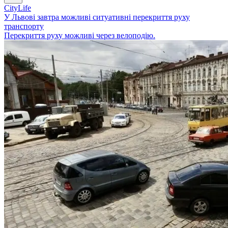
CityLife
У Львові завтра можливі ситуативні перекриття руху
транспорту
Перекриття руху можливі через велоподію.