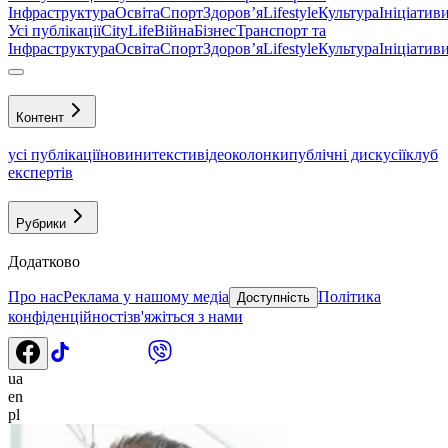
Інфраструктура
Освіта
Спорт
Здоровʼя
Lifestyle
Культура
Ініціатив
Усі публікації
CityLife
Війна
Бізнес
Транспорт та
Інфраструктура
Освіта
Спорт
Здоровʼя
Lifestyle
Культура
Ініціатив
Контент
усі публікації
новини
тексти
відео
колонки
публічні дискусії
клуб
експертів
Рубрики
Додатково
Про нас
Реклама у нашому медіа
Політика
Доступність
конфіденційності
зв'яжіться з нами
ua
en
pl