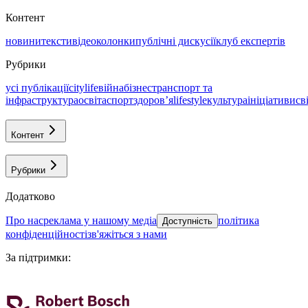
Контент
новини
тексти
відео
колонки
публічні дискусії
клуб експертів
Рубрики
усі публікації
citylife
війна
бізнес
транспорт та
інфраструктура
освіта
спорт
здоровʼя
lifestyle
культура
ініціативи
св
Контент
Рубрики
Додатково
про нас
реклама у нашому медіа
політика
Доступність
конфіденційності
зв'яжіться з нами
За підтримки
: