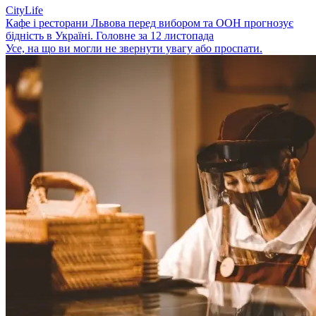
CityLife
Кафе і ресторани Львова перед вибором та ООН прогнозує
бідність в Україні. Головне за 12 листопада
Усе, на що ви могли не звернути увагу або проспати.