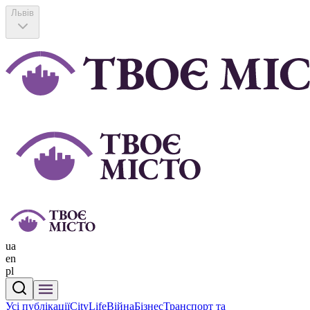
Львів
ua
en
pl
Усі публікації
CityLife
Війна
Бізнес
Транспорт та