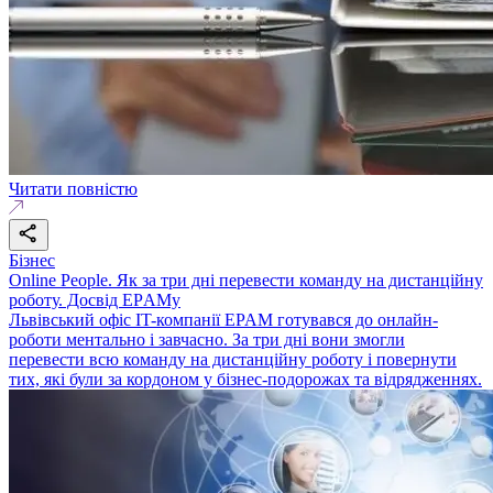
Читати повністю
Бізнес
Online People. Як за три дні перевести команду на дистанційну
роботу. Досвід ЕPАМу
Львівський офіс IT-компанії EPAM готувався до онлайн-
роботи ментально і завчасно. За три дні вони змогли
перевести всю команду на дистанційну роботу і повернути
тих, які були за кордоном у бізнес-подорожах та відрядженнях.