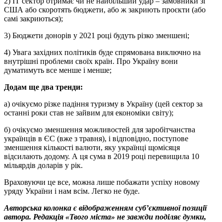
2) ІТ сектор отримає чи не найбільший удар – замовники зі
США або скоротять бюджети, або ж закриють проєкти (або
самі закриються);
3) Бюджети донорів у 2021 році будуть різко зменшені;
4) Увага західних політиків буде спрямована виключно на
внутрішні проблеми своїх країн. Про Україну вони
думатимуть все менше і менше;
Додам ще два тренди:
а) очікуємо різке падіння туризму в Україну (цей сектор за
останні роки став не зайвим для економіки світу);
б) очікуємо зменшення можливостей для заробітчанства
українців в ЄС (вже з травня), і відповідно, поступове
зменшення кількості валюти, яку українці щомісяця
відсилають додому. А ця сума в 2019 році перевищила 10
мільярдів доларів у рік.
Враховуючи це все, можна лише побажати успіху новому
уряду України і нам всім. Легко не буде.
Авторська колонка є відображенням суб’єктивної позиції
автора. Редакція «Твого міста» не завжди поділяє думки,