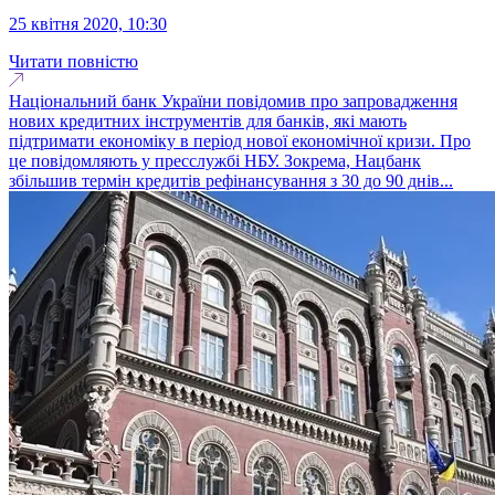
25 квітня 2020, 10:30
Читати повністю
Національний банк України повідомив про запровадження
нових кредитних інструментів для банків, які мають
підтримати економіку в період нової економічної кризи. Про
це повідомляють у пресслужбі НБУ. Зокрема, Нацбанк
збільшив термін кредитів рефінансування з 30 до 90 днів...