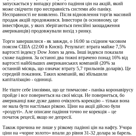
запускається у випадку різкого падіння цін на акцій, який
може свідчити про несправність системи або паніку.
Несправності не виявлено. Після відновлення торгів масовий
продаж акцій продовжився. Інвестори (в основному, це
інвестфонди, у яких зберігаються пенсійні заощадження
американців) продовжували вихід з ринку.
Торги завершилися - як завжди, о 16:00 за східним часовим
поясом США (22:00 в Києві). Результат: втрата майже 7,5%
вартості індексу Dow Jones за день. Інші індекси показали
схоже падіння. За останні два тижні втрачено понад 16% від
вартості найбільших американських компаній (20% за
останній місяць, що означає втрату 5,7 трильонів доларів). Це
середній показник. Таких компаній, які збільшили
капіталізацію - одиниці.
Не тіште себе ілюзіями, що це тимчасове - паніка коронавірусу
пройде і все повернеться на свої місця. Не повернеться, бо
американці вже дуже давно очікують корекцію – тільки вона
не мала бути настільки різкою. Ціни на акції дійсно були
«роздуті». Але описане падіння точно не корекція – це
початок рецесії, якщо не депресії.
Також причина не лише у різкому падінні цін на нафту. Учора
ціни на «чорне золото» впали до рівня 31-32 долара за барель.