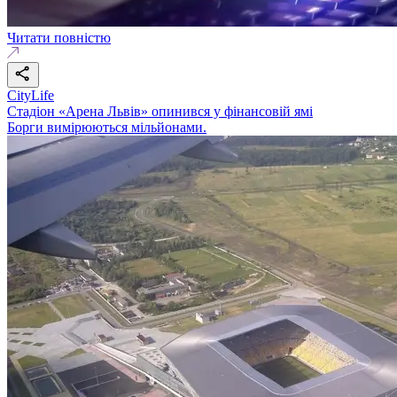
Читати повністю
CityLife
Стадіон «Арена Львів» опинився у фінансовій ямі
Борги вимірюються мільйонами.