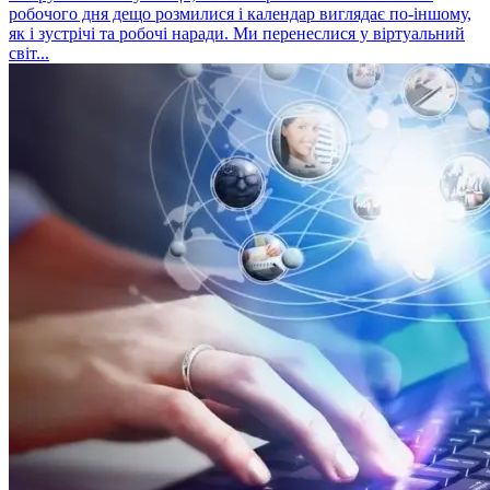
робочого дня дещо розмилися і календар виглядає по-іншому,
як і зустрічі та робочі наради. Ми перенеслися у віртуальний
світ...