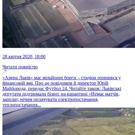
28 квітня 2020, 18:00
Читати повністю
«Арена Львів» має мільйонні борги – стадіон опинився у
фінансовій ямі. Про це повідомив її директор Юрій
Майборода, передає Футбол 24. Читайте також: Львівські
депутати підтримали бізнес на карантині «Немає матчів,
зарплат, нічим оплачувати електропостачання,
теплопостачання...