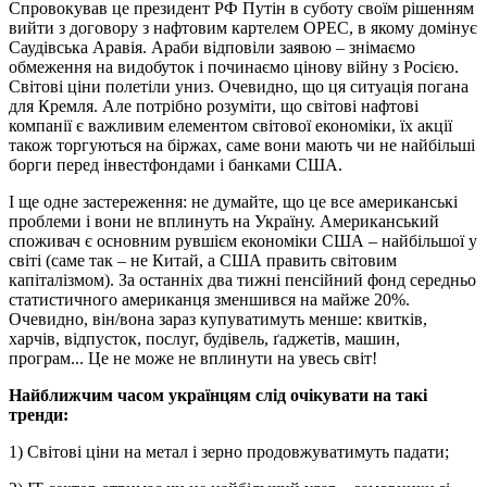
Спровокував це президент РФ Путін в суботу своїм рішенням
вийти з договору з нафтовим картелем OPEC, в якому домінує
Саудівська Аравія. Араби відповіли заявою – знімаємо
обмеження на видобуток і починаємо цінову війну з Росією.
Світові ціни полетіли униз. Очевидно, що ця ситуація погана
для Кремля. Але потрібно розуміти, що світові нафтові
компанії є важливим елементом світової економіки, їх акції
також торгуються на біржах, саме вони мають чи не найбільші
борги перед інвестфондами і банками США.
І ще одне застереження: не думайте, що це все американські
проблеми і вони не вплинуть на Україну. Американський
споживач є основним рувшієм економіки США – найбільшої у
світі (саме так – не Китай, а США править світовим
капіталізмом). За останніх два тижні пенсійний фонд середньо
статистичного американця зменшився на майже 20%.
Очевидно, він/вона зараз купуватимуть менше: квитків,
харчів, відпусток, послуг, будівель, ґаджетів, машин,
програм... Це не може не вплинути на увесь світ!
Найближчим часом українцям слід очікувати на такі
тренди:
1) Світові ціни на метал і зерно продовжуватимуть падати;