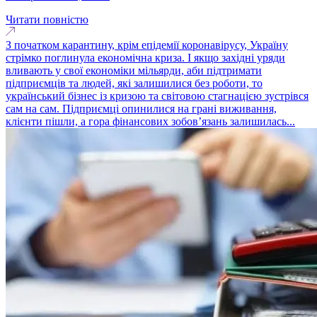
Читати повністю
З початком карантину, крім епідемії коронавірусу, Україну
стрімко поглинула економічна криза. І якщо західні уряди
вливають у свої економіки мільярди, аби підтримати
підприємців та людей, які залишилися без роботи, то
український бізнес із кризою та світовою стагнацією зустрівся
сам на сам. Підприємці опинилися на грані виживання,
клієнти пішли, а гора фінансових зобов’язань залишилась...