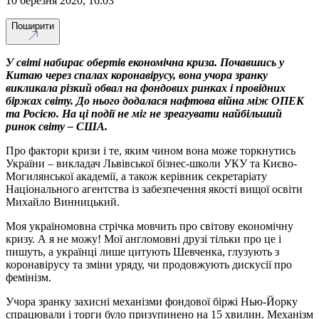
10 березня 2020, 16:03
Поширити
У світі набирає обертів економічна криза. Почавшись у
Китаю через спалах коронавірусу, вона учора зранку
викликала різкий обвал на фондових ринках і провідних
біржах світу. До нього додалася нафтова війна між ОПЕК
та Росією. На ці події не міг не зреагувати найбільший
ринок світу – США.
Про фактори кризи і те, яким чином вона може торкнутись
України – викладач Львівської бізнес-школи УКУ та Києво-
Могилянської академії, а також керівник секретаріату
Національного агентства із забезпечення якості вищої освіти
Михайло Винницький.
Моя україномовна стрічка мовчить про світову економічну
кризу. А я не можу! Мої англомовні друзі тільки про це і
пишуть, а українці лише цитують Шевченка, глузують з
коронавірусу та зміни уряду, чи продовжують дискусії про
фемінізм.
Учора зранку захисні механізми фондової біржі Нью-Йорку
спрацювали і торги було призупинено на 15 хвилин. Механізм