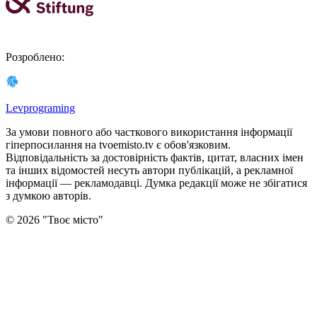
Розроблено
:
Levprograming
За умови повного або часткового використання iнформацiї
гіперпосилання на tvoemisto.tv є обов'язковим.
Відповідальність за достовірність фактів, цитат, власних імен
та інших відомостей несуть автори публікацій, а рекламної
інформації — рекламодавці. Думка редакцiї може не збiгатися
з думкою авторiв.
©
2026
"
Твоє місто
"