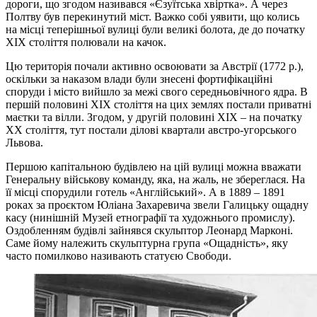
дороги, що згодом називався «Єзуїтська хвіртка». А через
Полтву був перекинутий міст. Важко собі уявити, що колись
на місці теперішньої вулиці були великі болота, де до початку
XIX століття полювали на качок.
Цю територія почали активно освоювати за Австрії (1772 р.),
оскільки за наказом влади були знесені фортифікаційні
споруди і місто вийшло за межі свого середньовічного ядра. В
першій половині XIX століття на цих землях постали приватні
маєтки та вілли. Згодом, у другій половині XIX – на початку
ХХ століття, тут постали ділові квартали австро-угорського
Львова.
Першою капітальною будівлею на цій вулиці можна вважати
Генеральну військову команду, яка, на жаль, не збереглася. На
її місці спорудили готель «Англійський». А в 1889 – 1891
роках за проєктом Юліана Захаревича звели Галицьку ощадну
касу (нинішній Музей етнографії та художнього промислу).
Оздобленням будівлі зайнявся скульптор Леонард Марконі.
Саме йому належить скульптурна група «Ощадність», яку
часто помилково називають статуєю Свободи.