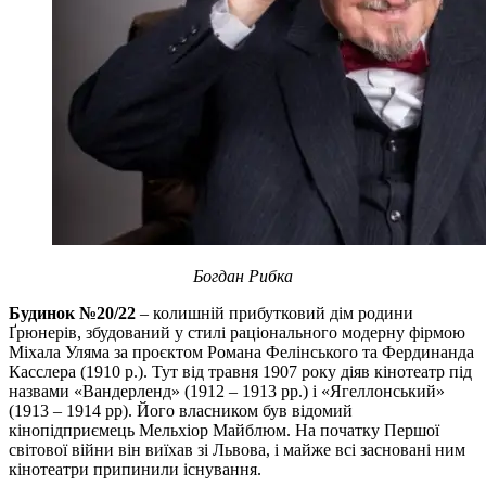
Богдан Рибка
Будинок №20/22
– колишній прибутковий дім родини
Ґрюнерів, збудований у стилі раціонального модерну фірмою
Міхала Уляма за проєктом Романа Фелінського та Фердинанда
Касслера (1910 р.). Тут від травня 1907 року діяв кінотеатр під
назвами «Вандерленд» (1912 – 1913 рр.) і «Ягеллонський»
(1913 – 1914 рр). Його власником був відомий
кінопідприємець Мельхіор Майблюм. На початку Першої
світової війни він виїхав зі Львова, і майже всі засновані ним
кінотеатри припинили існування.