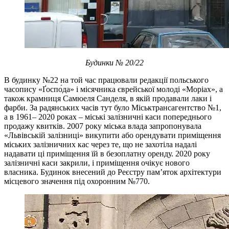
Будинки № 20/22
В будинку №22 на той час працювали редакції польського
часопису «Ґоспо́да» і місячника єврейської молоді «Моріах», а
також крамниця Самюеля Санделя, в якій продавали лаки і
фарби. За радянських часів тут було Міськтрансагентство №1,
а в 1961– 2020 роках – міські залізничні каси попереднього
продажу квитків. 2007 року міська влада запропонувала
«Львівській залізниці» викупити або орендувати приміщення
міських залізничних кас через те, що не захотіла надалі
надавати ці приміщення їй в безоплатну оренду. 2020 року
залізничні каси закрили, і приміщення очікує нового
власника. Будинок внесений до Реєстру пам’яток архітектури
місцевого значення під охоронним №770.