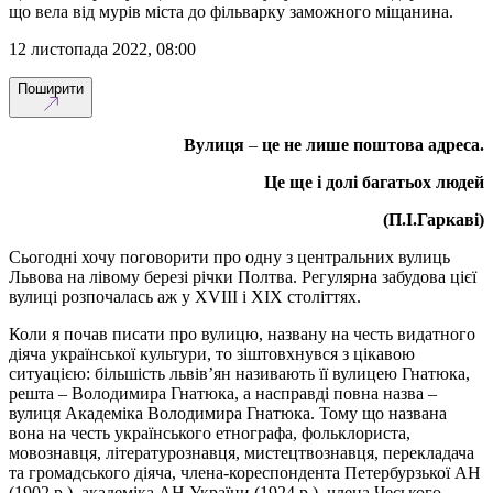
що вела від мурів міста до фільварку заможного міщанина.
12 листопада 2022, 08:00
Поширити
Вулиця
–
це не лише поштова адреса.
Це ще і долі багатьох людей
(П.І.Гаркаві)
Сьогодні хочу поговорити про одну з центральних вулиць
Львова на лівому березі річки Полтва. Регулярна забудова цієї
вулиці розпочалась аж у XVIII і XIX століттях.
Коли я почав писати про вулицю, названу на честь видатного
діяча української культури, то зіштовхнувся з цікавою
ситуацією: більшість львів’ян називають її вулицею Гнатюка,
решта – Володимира Гнатюка, а насправді повна назва –
вулиця Академіка Володимира Гнатюка. Тому що названа
вона на честь українського етнографа, фольклориста,
мовознавця, літературознавця, мистецтвознавця, перекладача
та громадського діяча, члена-кореспондента Петербурзької АН
(1902 р.), академіка АН України (1924 р.), члена Чеського