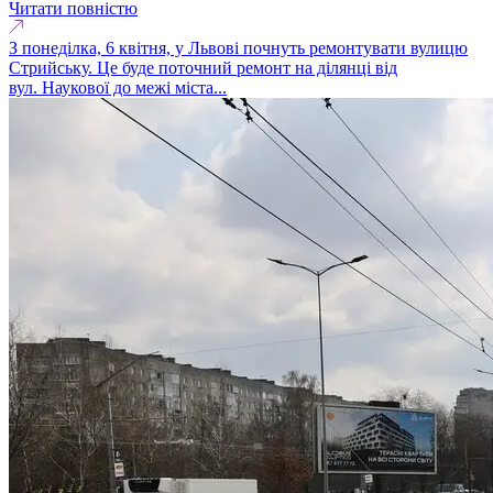
Читати повністю
З понеділка, 6 квітня, у Львові почнуть ремонтувати вулицю
Стрийську. Це буде поточний ремонт на ділянці від
вул. Наукової до межі міста...