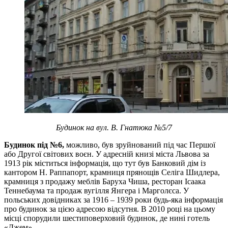
Будинок на вул. В. Гнатюка №5/7
Будинок під №6,
можливо, був зруйнований під час Першої
або Другої світових воєн. У адресній книзі міста Львова за
1913 рік міститься інформація, що тут був Банковий дім із
кантором Н. Раппапорт, крамниця прянощів Селіга Шидлера,
крамниця з продажу меблів Баруха Чиша, ресторан Ісаака
Теннебаума та продаж вугілля Янгера і Марголєса. У
польських довідниках за 1916 – 1939 роки будь-яка інформація
про будинок за цією адресою відсутня. В 2010 році на цьому
місці спорудили шестиповерховий будинок, де нині готель
«Джем».