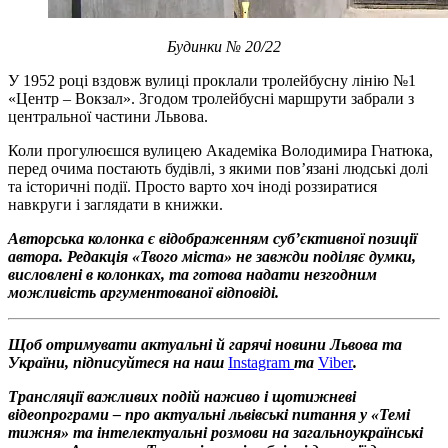
Будинки № 20/22
У 1952 році вздовж вулиці проклали тролейбусну лінію №1
«Центр – Вокзал». Згодом тролейбусні маршрути забрали з
центральної частини Львова.
Коли прогулюєшся вулицею Академіка Володимира Гнатюка,
перед очима постають будівлі, з якими пов’язані людські долі
та історичні події. Просто варто хоч іноді роззиратися
навкруги і заглядати в книжки.
Авторська колонка є відображенням суб’єктивної позиції
автора. Редакція «Твого міста» не завжди поділяє думки,
висловлені в колонках, та готова надати незгодним
можливість аргументованої відповіді.
Щоб отримувати актуальні й гарячі новини Львова та
України, підписуйтеся на наш
Instagram
та
Viber
.
Трансляції важливих подій наживо і щотижневі
відеопрограми – про актуальні львівські питання у «Темі
тижня» та інтелектуальні розмови на загальноукраїнські