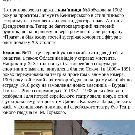
Чотириповерхова наріжна
кам’яниця №8
збудована 1902
року за проєктом Зигмунта Кендзерського в стилі пізнього
історизму на замовлення адвоката, доктора права Антонія
Дзєндзєлевича. Тепер це багатоквартирний житловий
будинок, де на першому поверсі розміщені зали ресторану
«Прага», а біля входу гостей зустрічає колоритна фігура в
одязі початку ХХ століття.
Будинок №11
– це Перший український театр для дітей та
юнацтва, а також Обласний відділ у справах мистецтв.
Наприкінці XIX століття тут була дерев’яна споруда для
спортивних змагань, викуплена Фанею Сокол, і в 1890 – 1891
роках перебудована на театр за проєктом Саломона Рімера.
1905 року той самий архітектор збудував на цьому місці літню
естраду. 1918 року на замовлення нових власників – Вурма і
Гімпля – Рімер спорудив дах. У 1937 – 1938 роках будівлю
розібрали і для потреб єврейського театру звели нову, в стилі
функціоналізму, за проєктом Даніеля Кальмуса. За радянських
часів у колишньому приміщенні єврейського театру був Театр
юного глядача ім. М. Горького.