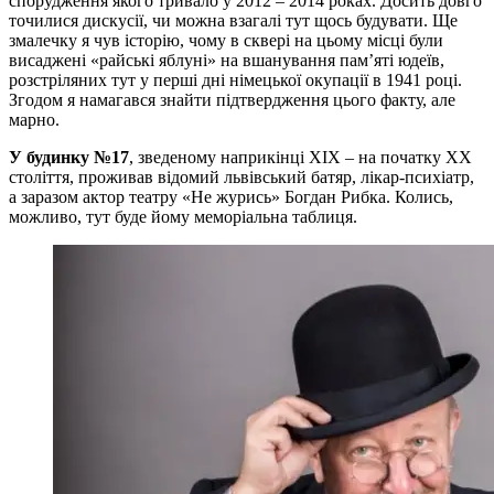
спорудження якого тривало у 2012 – 2014 роках. Досить довго
точилися дискусії, чи можна взагалі тут щось будувати. Ще
змалечку я чув історію, чому в сквері на цьому місці були
висаджені «райські яблуні» на вшанування пам’яті юдеїв,
розстріляних тут у перші дні німецької окупації в 1941 році.
Згодом я намагався знайти підтвердження цього факту, але
марно.
У будинку №17
, зведеному наприкінці XIX – на початку ХХ
століття, проживав відомий львівський батяр, лікар-психіатр,
а заразом актор театру «Не журись» Богдан Рибка. Колись,
можливо, тут буде йому меморіальна таблиця.