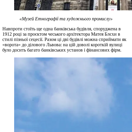
«Музей Етнографії та художнього промислу»
Навпроти стоїть ще одна банківська будівля, споруджена в
1912 році за проєктом чеського архітектора Матея Блєхи в
стилі пізньої сецесії. Разом ці дві будівлі можна сприймати як
«ворота» до ділового Львова: на цій доволі короткій вулиці
було досить багато банківських установ і фінансових фірм.