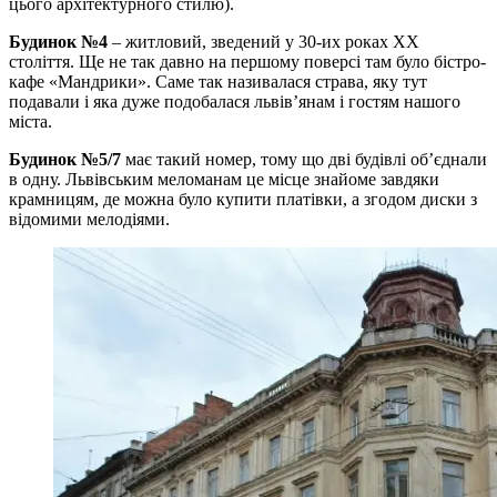
цього архітектурного стилю).
Будинок №4
– житловий, зведений у 30-их роках ХХ
століття. Ще не так давно на першому поверсі там було бістро-
кафе «Мандрики». Саме так називалася страва, яку тут
подавали і яка дуже подобалася львів’янам і гостям нашого
міста.
Будинок №5/7
має такий номер, тому що дві будівлі об’єднали
в одну. Львівським меломанам це місце знайоме завдяки
крамницям, де можна було купити платівки, а згодом диски з
відомими мелодіями.