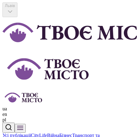
Львів
ua
en
pl
Усі публікації
CityLife
Війна
Бізнес
Транспорт та