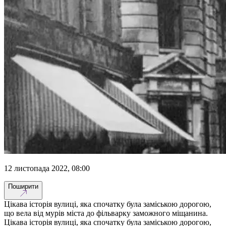
12 листопада 2022, 08:00
Поширити
Цікава історія вулиці, яка спочатку була заміською дорогою,
що вела від мурів міста до фільварку заможного міщанина.
Цікава історія вулиці, яка спочатку була заміською дорогою,