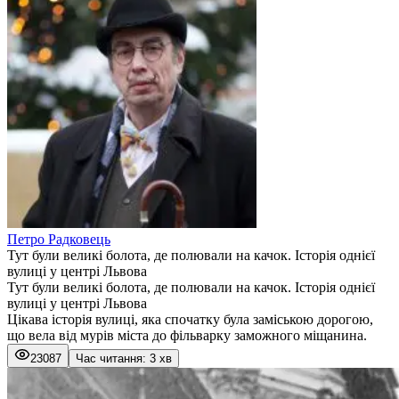
Петро Радковець
Тут були великі болота, де полювали на качок. Історія однієї
вулиці у центрі Львова
Тут були великі болота, де полювали на качок. Історія однієї
вулиці у центрі Львова
Цікава історія вулиці, яка спочатку була заміською дорогою,
що вела від мурів міста до фільварку заможного міщанина.
23087
Час читання: 3 хв