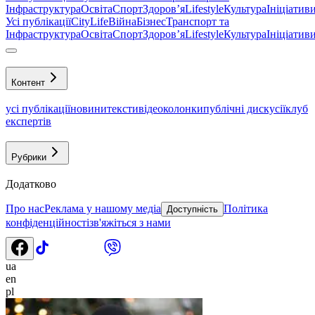
Інфраструктура
Освіта
Спорт
Здоровʼя
Lifestyle
Культура
Ініціатив
Усі публікації
CityLife
Війна
Бізнес
Транспорт та
Інфраструктура
Освіта
Спорт
Здоровʼя
Lifestyle
Культура
Ініціатив
Контент
усі публікації
новини
тексти
відео
колонки
публічні дискусії
клуб
експертів
Рубрики
Додатково
Про нас
Реклама у нашому медіа
Політика
Доступність
конфіденційності
зв'яжіться з нами
ua
en
pl