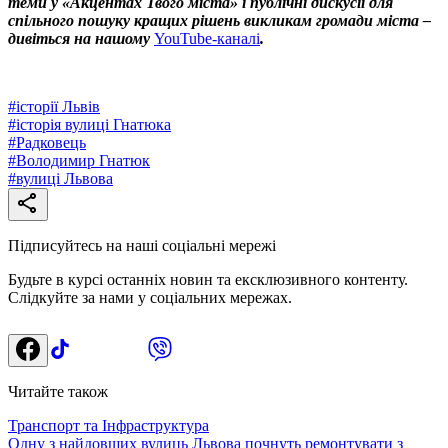
теми у «Акцентах Твого міста» і публічні дискусії для
спільного пошуку кращих рішень викликам громади міста –
дивіться на нашому
YouTube-каналі
.
#
історії Львів
#
історія вулиці Гнатюка
#
Радковець
#
Володимир Гнатюк
#
вулиці Львова
Підписуйтесь на наші соціальні мережі
Будьте в курсі останніх новин та ексклюзивного контенту.
Слідкуйте за нами у соціальних мережах.
Читайте також
Транспорт та Інфраструктура
Одну з найдовших вулиць Львова почнуть ремонтувати з