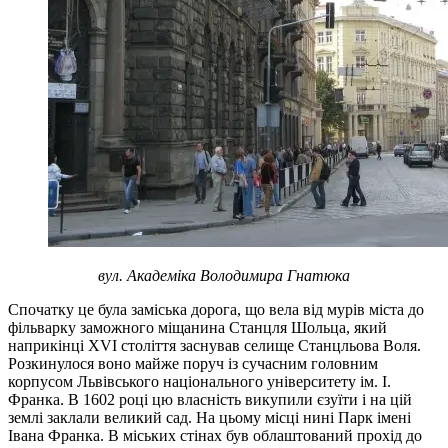
вул. Академіка Володимира Гнатюка
Спочатку це була заміська дорога, що вела від мурів міста до
фільварку заможного міщанина Станцля Шольца, який
наприкінці XVI століття заснував селище Станцльова Воля.
Розкинулося воно майже поруч із сучасним головним
корпусом Львівського національного університету ім. І.
Франка. В 1602 році цю власність викупили єзуїти і на цій
землі заклали великий сад. На цьому місці нині Парк імені
Івана Франка. В міських стінах був облаштований прохід до