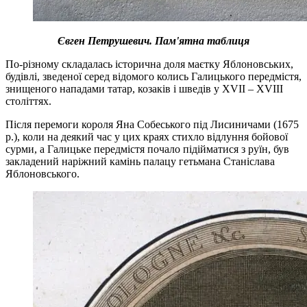
Євген Петрушевич. Пам'ятна таблиця
По-різному складалась історична доля маєтку Яблоновських,
будівлі, зведеної серед відомого колись Галицького передмістя,
знищеного нападами татар, козаків і шведів у XVII – XVIII
століттях.
Після перемоги короля Яна Собеського під Лисиничами (1675
р.), коли на деякий час у цих краях стихло відлуння бойової
сурми, а Галицьке передмістя почало підійматися з руїн, був
закладений наріжний камінь палацу гетьмана Станіслава
Яблоновського.