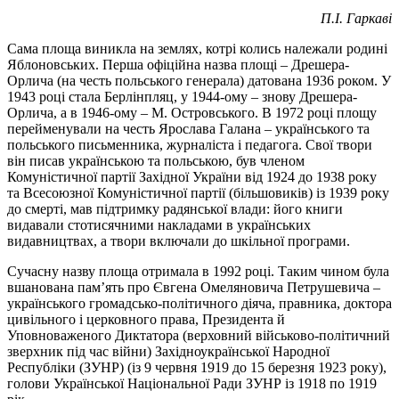
П.І. Гаркаві
Сама площа виникла на землях, котрі колись належали родині
Яблоновських. Перша офіційна назва площі – Дрешера-
Орлича (на честь польського генерала) датована 1936 роком. У
1943 році стала Берлінпляц, у 1944-ому – знову Дрешера-
Орлича, а в 1946-ому – М. Островського. В 1972 році площу
перейменували на честь Ярослава Галана – українського та
польського письменника, журналіста і педагога. Свої твори
він писав українською та польською, був членом
Комуністичної партії Західної України від 1924 до 1938 року
та Всесоюзної Комуністичної партії (більшовиків) із 1939 року
до смерті, мав підтримку радянської влади: його книги
видавали стотисячними накладами в українських
видавництвах, а твори включали до шкільної програми.
Сучасну назву площа отримала в 1992 році. Таким чином була
вшанована пам’ять про Євгена Омеляновича Петрушевича –
українського громадсько-політичного діяча, правника, доктора
цивільного і церковного права, Президента й
Уповноваженого Диктатора (верховний військово-політичний
зверхник під час війни) Західноукраїнської Народної
Республіки (ЗУНР) (із 9 червня 1919 до 15 березня 1923 року),
голови Української Національної Ради ЗУНР із 1918 по 1919