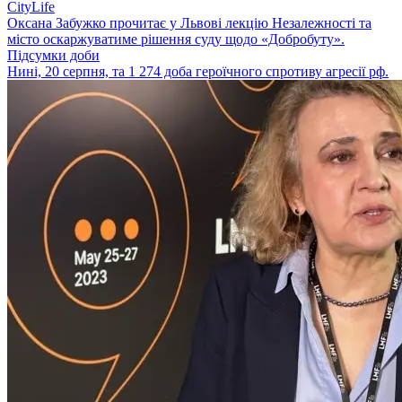
CityLife
Оксана Забужко прочитає у Львові лекцію Незалежності та
місто оскаржуватиме рішення суду щодо «Добробуту».
Підсумки доби
Нині, 20 серпня, та 1 274 доба героїчного спротиву агресії рф.