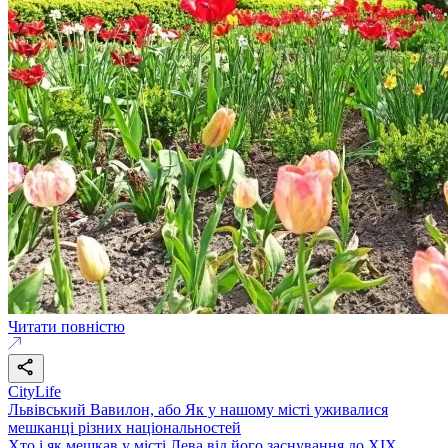
Читати повністю
CityLife
Львівський Вавилон, або Як у нашому місті уживалися
мешканці різних національностей
Хто і як мешкав у місті Лева від його заснування до ХІХ