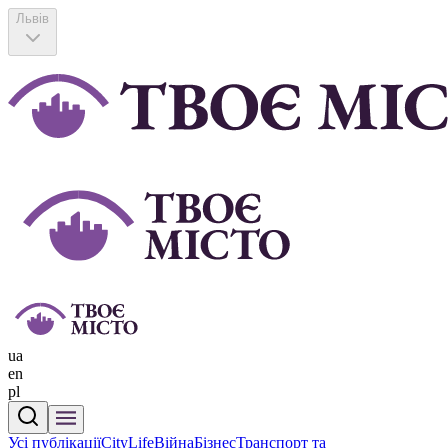
Львів
ua
en
pl
Усі публікації
CityLife
Війна
Бізнес
Транспорт та