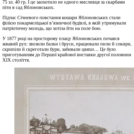
75 зл. 40 гр. І це заохотило не одного мисливця за скарбами
піти в сад Яблоновських.
Підчас Січневого повстання кошари Яблоновських стали
філією покармеліцької в’язничної будівлі, в якій утримували
патріотичну молодь, що хотіла йти на поле бою.
У 1877 році на просторому плацу Яблоновських почався
жвавий рух: звозили балки і бруси, працювали пили й сокири,
скрипіли й скреготали бури, забивали цвяхи… Це було
приготуванням до Першої крайової виставки другої половини
ХІХ століття.