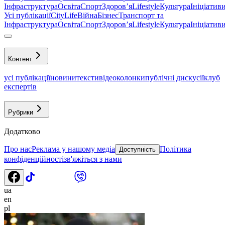
Інфраструктура
Освіта
Спорт
Здоровʼя
Lifestyle
Культура
Ініціатив
Усі публікації
CityLife
Війна
Бізнес
Транспорт та
Інфраструктура
Освіта
Спорт
Здоровʼя
Lifestyle
Культура
Ініціатив
Контент
усі публікації
новини
тексти
відео
колонки
публічні дискусії
клуб
експертів
Рубрики
Додатково
Про нас
Реклама у нашому медіа
Політика
Доступність
конфіденційності
зв'яжіться з нами
ua
en
pl