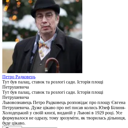
Петро Радковець
Тут був палац, ставок та розлогі сади. Історія площі
Петрушевича
Тут був палац, ставок та розлогі сади. Історія площі
Петрушевича
Львовознавець Петро Радковець розповідає про площу Євгена
Петрушевича. Дуже цікаво про неї писав колись Юзеф Білиня-
Холодецький у своїй книзі, виданій у Львові в 1929 році. Усе
формувалося не одразу, тому зрозуміти, як творилась дільниця,
буде цікаво.