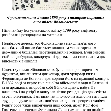
Фрагмент мапи Львова 1896 року з палацово-парковим
ансамблем Яблоновських
Після виїзду Богуславського влітку 1799 року амфітеатр
розібрали і розпродали на матеріали.
Незабаром дочекалася Яблонівщизна менш пам’ятного
жереба, який випав багатьом колишнім монастирським та
державним будівлям: перетворилася на кошари. Були знесені
стайня і добудови, викорчувані дерева, а сад став плацом для
військових вишколів.
Спочатку палац Яблоновських був лише провізоричним
будинком, винайнятим для кошар, доки урядовці князя
Фердинанда де Есте не перетворили його на правдиві кошари.
В 1832 році за кермо цивільної та військової влади в Галичині
став архикнязь, вподобав собі Яблонівщизну, набув її у
власність і на узгір’ї влаштував літню резиденцію для себе та
своєї приятельки. Там зазвичай і полюбляв відпочивати після
трудів, не дуже великих, пов’язаних єдино з репрезентаціями.
Решту обов’язків виконували інші особи, як-от Кріг фон
Гохфельден, генерал Фердинанд Лянгенау, директор поліції