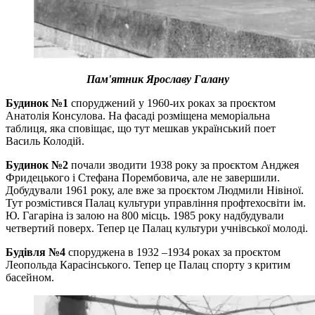
Пам'ятник Ярославу Галану
Будинок №1
споруджений у 1960-их роках за проєктом
Анатолія Консулова. На фасаді розміщена меморіальна
таблиця, яка сповіщає, що тут мешкав український поет
Василь Колодій.
Будинок №2
почали зводити 1938 року за проєктом Анджея
Фридецького і Стефана Порембовича, але не завершили.
Добудували 1961 року, але вже за проєктом Людмили Нівіної.
Тут розмістився Палац культури управління профтехосвіти ім.
Ю. Гагаріна із залою на 800 місць. 1985 року надбудували
четвертий поверх. Тепер це Палац культури учнівської молоді.
Будівля №4
споруджена в 1932 –1934 роках за проєктом
Леопольда Карасінського. Тепер це Палац спорту з критим
басейном.