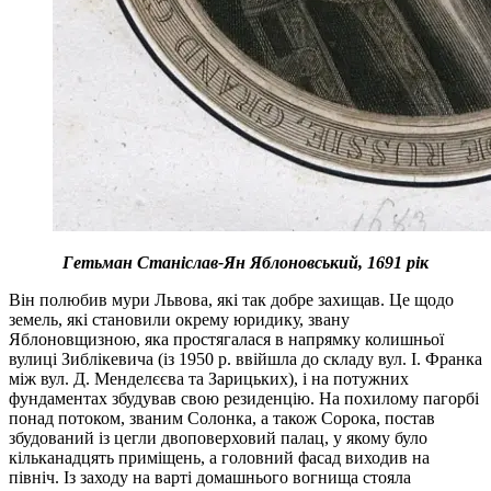
Гетьман Станіслав-Ян Яблоновський, 1691 рік
Він полюбив мури Львова, які так добре захищав. Це щодо
земель, які становили окрему юридику, звану
Яблоновщизною, яка простягалася в напрямку колишньої
вулиці Зиблікевича (із 1950 р. ввійшла до складу вул. І. Франка
між вул. Д. Менделєєва та Зарицьких), і на потужних
фундаментах збудував свою резиденцію. На похилому пагорбі
понад потоком, званим Солонка, а також Сорока, постав
збудований із цегли двоповерховий палац, у якому було
кільканадцять приміщень, а головний фасад виходив на
північ. Із заходу на варті домашнього вогнища стояла