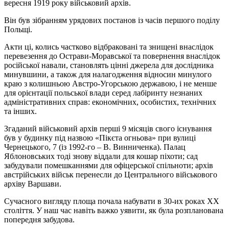
вересня 1919 року військовий архів.
Він був зібранням урядових постанов із часів першого поділу
Польщі.
Акти ці, колись частково відбраковані та знищені внаслідок
перевезення до Острави-Моравської та повернення внаслідок
російської навали, становлять цінні джерела для дослідника
минувшини, а також для налагодження відносин минулого
краю з колишньою Австро-Угорською державою, і не менше
для орієнтації польської влади серед лабіринту незнаних
адміністративних справ: економічних, особистих, технічних
та інших.
Згаданий військовий архів перші 9 місяців свого існування
був у будинку під назвою «Пікєта огньова» при вулиці
Чернецького, 7 (із 1992-го – В. Винниченка). Палац
Яблоновських тоді знову віддали для кошар піхоти; сад
забудували помешканнями для офіцерської спільноти; архів
австрійських військ перенесли до Центрального військового
архіву Варшави.
Сучасного вигляду площа почала набувати в 30-их роках ХХ
століття. У наш час навіть важко уявити, як була розпланована
попередня забудова.