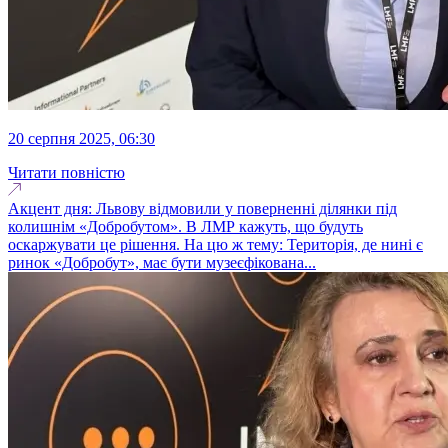
20 серпня 2025, 06:30
Читати повністю
Акцент дня: Львову відмовили у поверненні ділянки під
колишнім «Добробутом». В ЛМР кажуть, що будуть
оскаржувати це рішення. На цю ж тему: Територія, де нині є
ринок «Добробут», має бути музеєфікована...