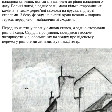
палацова каплиця, яка сягала шпилем до рівня палацового
даху. Великі покої, а радше зали, мали кілька старовинних
камінів, а також дерев’яні сволоки на ярусах, підперті
стовпами. З боку фасаду, на висоті краю цоколя – широка
тераса, перед нею – майданчик зі сходами.
Передню частину палацу омивав ставок, а задню оточували
розлогі сади. Сад для прогулянок складався з восьми
чотирикутників, обрамлених на згадку про віденську
перемогу розлогими липами. Був і амфітеатр.