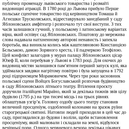
публічну променаду львівського товариства і розмаїті
видовищні атракції. В 1780 році до Львова прибуло Перше
польське сценічне товариство під керівництвом Томаша й
Агнєшки Трусколяських, відреставрувало занедбаний у саду
Яблоновських амфітеатр і розпочало тут свої виступи. З тих
часів залишився гучний, у польському і латинському варіантах
вірш, який оспівує сад Яблоновських. Поштовху до мережива
слова надавала натхненному авторові ненависть і запекла
боротьба, яка виникла колись між каштеляновою Констанцією
Бєльською, дамою Зоряного хреста, і її падчеркою Теофілою.
Цей конфлікт залагодив у мурах палацу Яблоновських цісар
Юзеф ІІ, коли перебував у Львові в 1783 році. Для охочих до
видовищ містян залишився пам’ятним перший запуск кулі, яка
здіймалася завдяки нагрітому повітрю і була запущена в 1792
році підприємцем Морамовичем. Через три роки засновник
польської сцени Войцех Богуславський розпочав будівництво
в саду Яблоновських літнього театру. Втілення проєкту
доручили італійцеві Мараїно, який за декілька тижнів звів цілу
будівлю (1795 р.) на три тисячі місць і на трьох рівнях
облаштував узгір’я. Головну оздобу цього театру становив
величний просценіум, оздоблений колонами на зразок руїни
старогрецької святині. Натовпи людей приходили в цей час до
саду, приглядалися до будови і воліли, щоби встановлення
просценіуму, який малювали і складали на землі, відбулося
вечірньої пори. Одного червневого вечора декілька цікавих