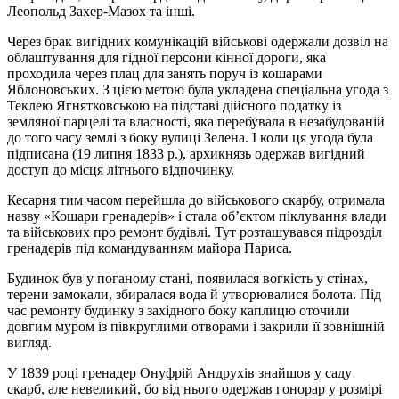
Леопольд Захер-Мазох та інші.
Через брак вигідних комунікацій військові одержали дозвіл на
облаштування для гідної персони кінної дороги, яка
проходила через плац для занять поруч із кошарами
Яблоновських. З цією метою була укладена спеціальна угода з
Теклею Ягнятковською на підставі дійсного податку із
земляної парцелі та власності, яка перебувала в незабудованій
до того часу землі з боку вулиці Зелена. І коли ця угода була
підписана (19 липня 1833 р.), архикнязь одержав вигідний
доступ до місця літнього відпочинку.
Кесарня тим часом перейшла до військового скарбу, отримала
назву «Кошари гренадерів» і стала об’єктом піклування влади
та військових про ремонт будівлі. Тут розташувався підрозділ
гренадерів під командуванням майора Париса.
Будинок був у поганому стані, появилася вогкість у стінах,
терени замокали, збиралася вода й утворювалися болота. Під
час ремонту будинку з західного боку каплицю оточили
довгим муром із півкруглими отворами і закрили її зовнішній
вигляд.
У 1839 році гренадер Онуфрій Андрухів знайшов у саду
скарб, але невеликий, бо від нього одержав гонорар у розмірі