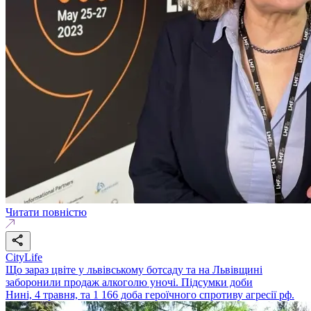
Читати повністю
CityLife
Що зараз цвіте у львівському ботсаду та на Львівщині
заборонили продаж алкоголю уночі. Підсумки доби
Нині, 4 травня, та 1 166 доба героїчного спротиву агресії рф.