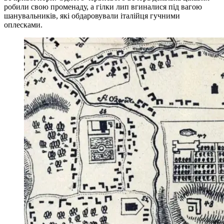
робили свою променаду, а гілки лип вгиналися під вагою
шанувальників, які обдаровували італійця гучними
оплесками.