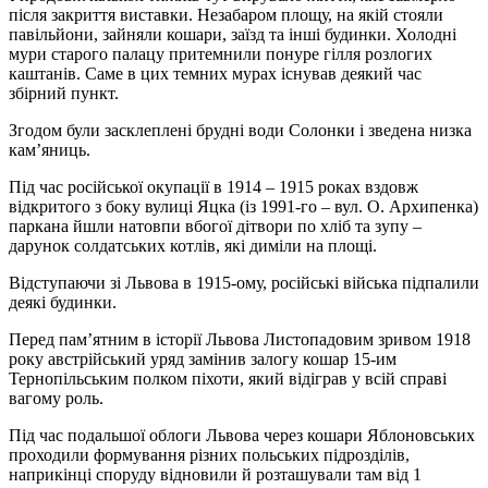
після закриття виставки. Незабаром площу, на якій стояли
павільйони, зайняли кошари, заїзд та інші будинки. Холодні
мури старого палацу притемнили понуре гілля розлогих
каштанів. Саме в цих темних мурах існував деякий час
збірний пункт.
Згодом були засклеплені брудні води Солонки і зведена низка
кам’яниць.
Під час російської окупації в 1914 – 1915 роках вздовж
відкритого з боку вулиці Яцка (із 1991-го – вул. О. Архипенка)
паркана йшли натовпи вбогої дітвори по хліб та зупу –
дарунок солдатських котлів, які диміли на площі.
Відступаючи зі Львова в 1915-ому, російські війська підпалили
деякі будинки.
Перед пам’ятним в історії Львова Листопадовим зривом 1918
року австрійський уряд замінив залогу кошар 15-им
Тернопільським полком піхоти, який відіграв у всій справі
вагому роль.
Під час подальшої облоги Львова через кошари Яблоновських
проходили формування різних польських підрозділів,
наприкінці споруду відновили й розташували там від 1