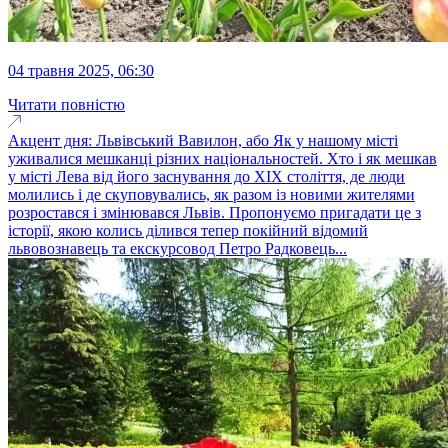
04 травня 2025, 06:30
Читати повністю
Акцент дня: Львівський Вавилон, або Як у нашому місті
уживалися мешканці різних національностей. Хто і як мешкав
у місті Лева від його заснування до ХІХ століття, де люди
молились і де скуповувались, як разом із новими жителями
розростався і змінювався Львів. Пропонуємо пригадати це з
історії, якою колись ділився тепер покійний відомий
львовознавець та екскурсовод Петро Радковець...