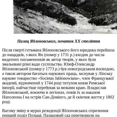
Палац Яблоновських, початок ХХ століття
Після смерті гетьмана Яблоновського його юридика перейшла
до нащадків, з яких Ян (помер у 1731 р.) входив до числа
видатних письменників як автор творів, у яких були
змальовані різні вади суспільства. Юзеф-Олександр
Яблоновський (помер у 1773 р.) був новогродським воєводою,
а також автором багатьох наукових праць, заснував у Ліпську
наукове товариство «Societas Jablonowiana», член Французької
академії, відзначений у 1744 році титулом князя Римської
імперії, найчастіше перебував за межами краю. Владислав
Яблоновський, воюючи в легіонах, повів їх за наказом
Наполеона І на острів Сан-Домінго, де й скінчив життя у 1802
році.
Вагому зміну в мурах резиденції Яблоновських спричинив
перший поділ Польщі. Палацовий сад перетворили на