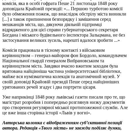
комісія, яка в особі гофрата Пеше 21 листопада 1848 року
доповідала Крайовій президії: «... Першою турботою комісії
було обмеження пожеж, що внаслідок обстрілу міста виникли
[...] а також припинення безпорядку і замішення серед
мешканців міста, що, дякуючи діяльній підтримці
відрядженого для цієї справи губернаторського секретаря
Богдана і міського будівельного інспектора Зальцмана, не без
застосування великих зусиль, нарешті вдалося зробити ...»
Комісія працювала в тісному контакті з військовим
керівництвом – генерал-майором фон Бордоло, командувачем
Національної гвардії генералом Вибрановським та
керівництвом міста. Завдяки вчасно вжитим заходам була
врятована найцінніша частина університетської бібліотеки,
майже вся нумізматична колекція та анатомічний музей. У
своїй доповіді Крайовій президії Пеше серед найцінніших
урятованих речей згадує і два портрети цісаря.
Уже наприкінці 1848 року львівські газети писали про те, що
магістрат розробив і попередньо розглянув низку документів
про створення регулярної міської протипожежної служби. Але
це вже інша сторінка історії «Львів у вогні».
Авторська колонка є відображенням суб’єктивної позиції
автора. Редакція «Твого міста» не завжди поділяє думки,