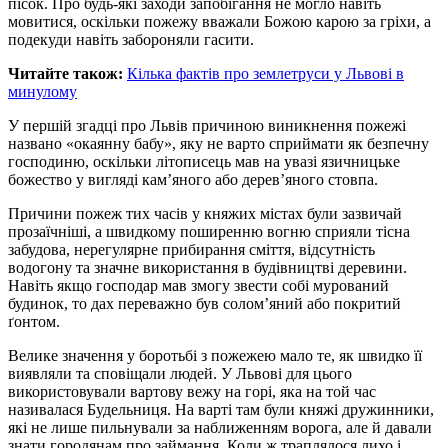
пісок. Про будь-які заходи запобігання не могло навіть
мовитися, оскільки пожежу вважали Божою карою за гріхи, а
подекуди навіть забороняли гасити.
Читайте також:
Кілька фактів про землетруси у Львові в
минулому
У першій згадці про Львів причиною виникнення пожежі
названо «окаянну бабу», яку не варто сприймати як безпечну
господиню, оскільки літописець мав на увазі язичницьке
божество у вигляді кам’яного або дерев’яного стовпа.
Причини пожеж тих часів у княжих містах були зазвичай
прозаїчніші, а швидкому поширенню вогню сприяли тісна
забудова, нерегулярне прибирання сміття, відсутність
водогону та значне використання в будівництві деревини.
Навіть якщо господар мав змогу звести собі мурований
будинок, то дах переважно був солом’яний або покритий
ґонтом.
Велике значення у боротьбі з пожежею мало те, як швидко її
виявляли та сповіщали людей. У Львові для цього
використовували вартову вежу на горі, яка на той час
називалася Будельниця. На варті там були княжі дружинники,
які не лише пильнували за наближенням ворога, але й давали
знати городянам про займання. Коли ж траплялося лихо і