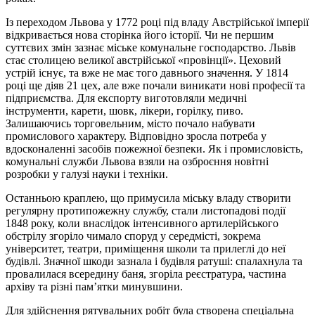
Із переходом Львова у 1772 році під владу Австрійської імперії
відкривається нова сторінка його історії. Чи не першим
суттєвих змін зазнає міське комунальне господарство. Львів
стає столицею великої австрійської «провінції». Цеховий
устрій існує, та вже не має того давнього значення. У 1814
році ще діяв 21 цех, але вже почали виникати нові професії та
підприємства. Для експорту виготовляли медичні
інструменти, карети, шовк, лікери, горілку, пиво.
Залишаючись торговельним, місто почало набувати
промислового характеру. Відповідно зросла потреба у
вдосконаленні засобів пожежної безпеки. Як і промисловість,
комунальні служби Львова взяли на озброєння новітні
розробки у галузі науки і техніки.
Останньою краплею, що примусила міську владу створити
регулярну протипожежну службу, стали листопадові події
1848 року, коли внаслідок інтенсивного артилерійського
обстрілу згоріло чимало споруд у середмісті, зокрема
університет, театри, приміщення школи та прилеглі до неї
будівлі. Значної шкоди зазнала і будівля ратуші: спалахнула та
провалилася всередину баня, згоріла реєстратура, частина
архіву та різні пам’ятки минувшини.
Для здійснення рятувальних робіт була створена спеціальна