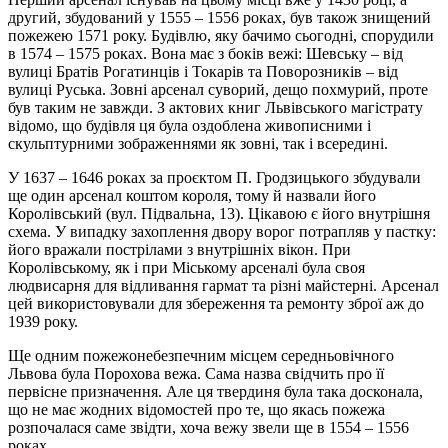
другий, збудований у 1555 – 1556 роках, був також знищений
пожежею 1571 року. Будівлю, яку бачимо сьогодні, спорудили
в 1574 – 1575 роках. Вона має з боків вежі: Шевську – від
вулиці Братів Рогатинців і Токарів та Поворозників – від
вулиці Руська. Зовні арсенал суворий, дещо похмурий, проте
був таким не завжди. З актових книг Львівського магістрату
відомо, що будівля ця була оздоблена живописними і
скульптурними зображеннями як зовні, так і всередині.
У 1637 – 1646 роках за проєктом П. Гродзицького збудували
ще один арсенал коштом короля, тому й назвали його
Королівський (вул. Підвальна, 13). Цікавою є його внутрішня
схема. У випадку захоплення двору ворог потрапляв у пастку:
його вражали пострілами з внутрішніх вікон. При
Королівському, як і при Міському арсеналі була своя
людвисарня для відливання гармат та різні майстерні. Арсенал
цей використовували для збереження та ремонту зброї аж до
1939 року.
Ще одним пожежонебезпечним місцем середньовічного
Львова була Порохова вежа. Сама назва свідчить про її
первісне призначення. Але ця твердиня була така досконала,
що не має жодних відомостей про те, що якась пожежа
розпочалася саме звідти, хоча вежу звели ще в 1554 – 1556
роках.