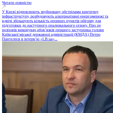
Читати повністю
У Києві відновлюють зруйновану обстрілами критичну
інфраструктуру, розбудовують альтернативні енергомережі та
вдвічі збільшують кількість опорних пунктів обігріву для
підготовки до наступного опалювального сезону. Про це
розповів виконувач обовʼязків першого заступника голови
Київської міської державної адміністрації (КМДА) Петро
Пантелеєв в інтервʼю «LB.ua»...