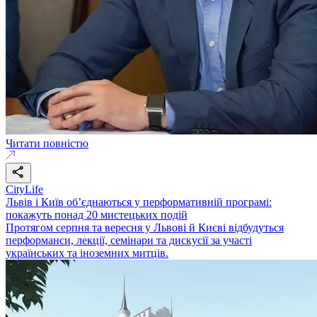
Читати повністю
CityLife
Львів і Київ об’єднаються у перформативній програмі:
покажуть понад 20 мистецьких подій
Протягом серпня та вересня у Львові й Києві відбудуться
перформанси, лекції, семінари та дискусії за участі
українських та іноземних митців.