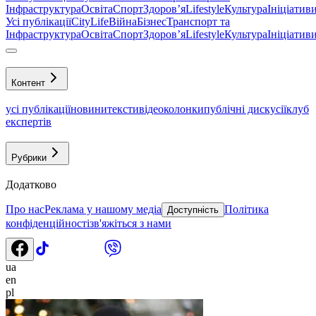
Інфраструктура
Освіта
Спорт
Здоровʼя
Lifestyle
Культура
Ініціатив
Усі публікації
CityLife
Війна
Бізнес
Транспорт та
Інфраструктура
Освіта
Спорт
Здоровʼя
Lifestyle
Культура
Ініціатив
Контент
усі публікації
новини
тексти
відео
колонки
публічні дискусії
клуб
експертів
Рубрики
Додатково
Про нас
Реклама у нашому медіа
Політика
Доступність
конфіденційності
зв'яжіться з нами
ua
en
pl