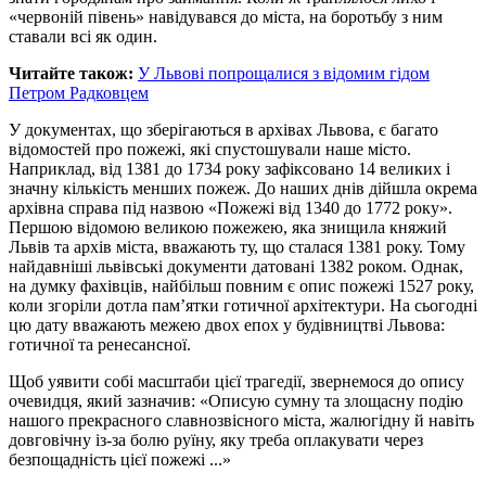
«червоній півень» навідувався до міста, на боротьбу з ним
ставали всі як один.
Читайте також:
У Львові попрощалися з відомим гідом
Петром Радковцем
У документах, що зберігаються в архівах Львова, є багато
відомостей про пожежі, які спустошували наше місто.
Наприклад, від 1381 до 1734 року зафіксовано 14 великих і
значну кількість менших пожеж. До наших днів дійшла окрема
архівна справа під назвою «Пожежі від 1340 до 1772 року».
Першою відомою великою пожежею, яка знищила княжий
Львів та архів міста, вважають ту, що сталася 1381 року. Тому
найдавніші львівські документи датовані 1382 роком. Однак,
на думку фахівців, найбільш повним є опис пожежі 1527 року,
коли згоріли дотла пам’ятки готичної архітектури. На сьогодні
цю дату вважають межею двох епох у будівництві Львова:
готичної та ренесансної.
Щоб уявити собі масштаби цієї трагедії, звернемося до опису
очевидця, який зазначив: «Описую сумну та злощасну подію
нашого прекрасного славнозвісного міста, жалюгідну й навіть
довговічну із-за болю руїну, яку треба оплакувати через
безпощадність цієї пожежі ...»