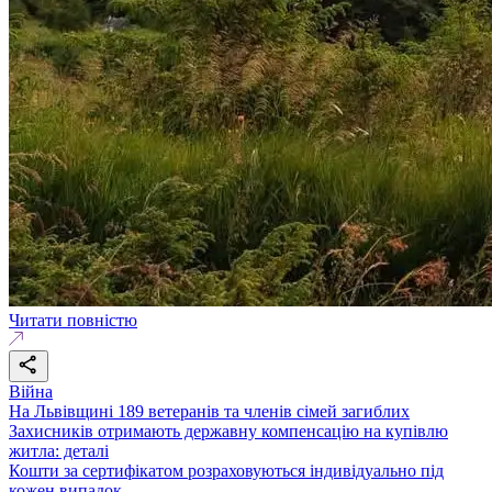
Читати повністю
Війна
На Львівщині 189 ветеранів та членів сімей загиблих
Захисників отримають державну компенсацію на купівлю
житла: деталі
Кошти за сертифікатом розраховуються індивідуально під
кожен випадок.