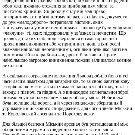
середньовічного Львова зробив кат, оскільки в його щоденні
обов’язки входило стеження за прибиранням міста, за
чистотою криниць. Як робочу силу він мав право
використовувати в’язнів, тому не раз, як свідчать документи,
до рук «малодоброго» потрапляли містяни, яких
звинувачували у виникненні пожежі. Інколи це були «відьми»,
«чаклуни», ті, яких підозрювали у зв’язках із нечистим. Що
цікаво, до таких осіб іноді зверталися й самі городяни з
проханням викликати або ж припинити дощ, а їхні оселі
вважали найбільш небезпечними, оскільки будь-якої миті на
них могла зійти кара Божа – вдарити блискавка. Проте
найбільшою загрозою виникнення пожежі залишалося воєнне
лихоліття.
А оскільки географічне положення Львова робило його в усі
часи ласим шматком для загарбників, то за свою багатовікову
історію наше місто зазнало чимало нападів як зі сходу, так і з
заходу, з півночі та півдня. А з винаходом вогнепальної зброї
пожежі «супроводжували» кожну облогу міста. Небезпека
була не лише від ворога, а й через неналежне зберігання й
утримання військового спорядження, для чого і звели Міський
та Королівський арсенали та Порохову вежу.
Для більшої безпеки Міський арсенал був розташований між
оборонними мурами в південно-східній частині міста.
Перший арсенал існував на цьому місці вже у 1430 році, а