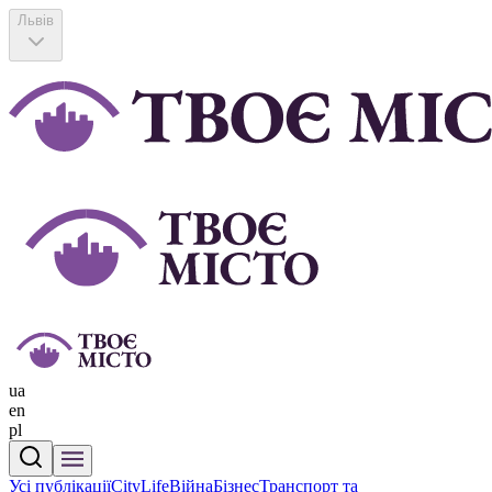
Львів
ua
en
pl
Усі публікації
CityLife
Війна
Бізнес
Транспорт та