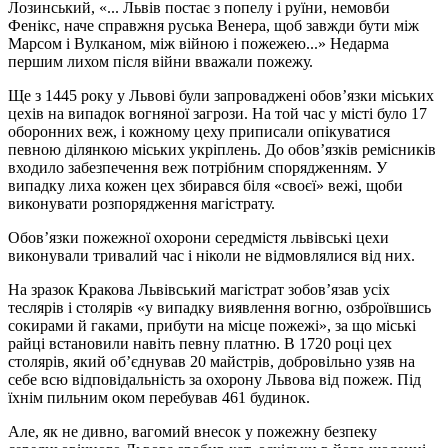
Лозинський, «... Львів постає з попелу і руїни, немовби
Фенікс, наче справжня руська Венера, щоб завжди бути між
Марсом і Вулканом, між війною і пожежею...» Недарма
першим лихом після війни вважали пожежу.
Ще з 1445 року у Львові були запроваджені обов’язки міських
цехів на випадок вогняної загрози. На той час у місті було 17
оборонних веж, і кожному цеху приписали опікуватися
певною ділянкою міських укріплень. До обов’язків ремісників
входило забезпечення веж потрібним спорядженням. У
випадку лиха кожен цех збирався біля «своєї» вежі, щоби
виконувати розпорядження магістрату.
Обов’язки пожежної охорони середмістя львівські цехи
виконували тривалий час і ніколи не відмовлялися від них.
На зразок Кракова Львівський магістрат зобов’язав усіх
теслярів і столярів «у випадку виявлення вогню, озброївшись
сокирами й гаками, прибути на місце пожежі», за що міські
райці встановили навіть певну платню. В 1720 році цех
столярів, який об’єднував 20 майстрів, добровільно узяв на
себе всю відповідальність за охорону Львова від пожеж. Під
їхнім пильним оком перебував 461 будинок.
Але, як не дивно, вагомий внесок у пожежну безпеку