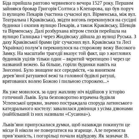
Біда прийшла раптово червневого вечора 1527 року. Першим
зайнявся бровар Григорія Солтиса з Клепарова, що був поруч
із вулицею Пекарів (частина сучасної вул. Вірменська, між вул.
Театральна і Краківська), звідти вогонь перекинувся на сусідні
будинки і охопив вулицю Пекарів, а також Краківську, Шевців
та Вірменську. Далі розбурхана вітром стихія перейшла на
вулицю Галицька і через Жидівську дійшла до вулиці Руська. З
даху Краківської брами (ріг сучасних вул. Краківська та Лесі
Українки) полум’я перекинулося на сторожову вежу Високого
Замку. На масштаби трагедії вказує той факт, що з житлових
будинків уцілів тільки один – вкритий черепицею і через це
названий вежею. Ба більше, горіли будинки навіть на
Знесенні. Було знищене все середмістя, «за винятком
дерев’яної ратушевої вежі та головної будівлі ратуші,
врятованих волею Божою і пильною сторожею...»
Як уже мовилося, за одну жахливу ніч відійшов у історію
готичний Львів. Була безповоротно втрачена будівля
Успенської церкви, значно постраждала споруда латинського
катедрального костелу: завалилася дзвіниця з усіма дзвонами
(найбільший із них називали «Сусанна»).
Львів’яни припускалися думки, щоб назавжди покинути це
місце й ніколи не повертатися на згарище. Але перемогла
прив’язаність, і погорільці почали відбудову. Як зазначає В.