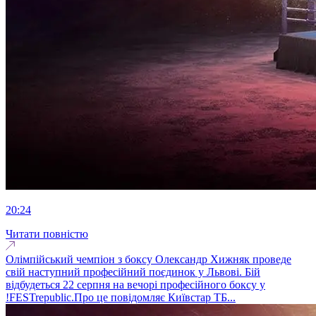
20:24
Читати повністю
Олімпійський чемпіон з боксу Олександр Хижняк проведе
свій наступний професійний поєдинок у Львові. Бій
відбудеться 22 серпня на вечорі професійного боксу у
!FESTrepublic.Про це повідомляє Київстар ТБ...