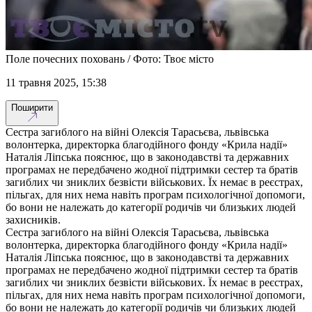
Поле почесних поховань / Фото: Твоє місто
11 травня 2025, 15:38
Поширити
Сестра загиблого на війні Олексія Тарасьєва, львівська
волонтерка, директорка благодійного фонду «Крила надії»
Наталія Ліпська пояснює, що в законодавстві та державних
програмах не передбачено жодної підтримки сестер та братів
загиблих чи зниклих безвісти військових. Їх немає в реєстрах,
пільгах, для них нема навіть програм психологічної допомоги,
бо вони не належать до категорії родичів чи близьких людей
захисників.
Сестра загиблого на війні Олексія Тарасьєва, львівська
волонтерка, директорка благодійного фонду «Крила надії»
Наталія Ліпська пояснює, що в законодавстві та державних
програмах не передбачено жодної підтримки сестер та братів
загиблих чи зниклих безвісти військових. Їх немає в реєстрах,
пільгах, для них нема навіть програм психологічної допомоги,
бо вони не належать до категорії родичів чи близьких людей