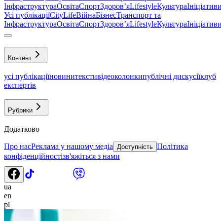
Інфраструктура
Освіта
Спорт
Здоровʼя
Lifestyle
Культура
Ініціатив
Усі публікації
CityLife
Війна
Бізнес
Транспорт та
Інфраструктура
Освіта
Спорт
Здоровʼя
Lifestyle
Культура
Ініціатив
Контент
усі публікації
новини
тексти
відео
колонки
публічні дискусії
клуб
експертів
Рубрики
Додатково
Про нас
Реклама у нашому медіа
Політика
Доступність
конфіденційності
зв'яжіться з нами
ua
en
pl