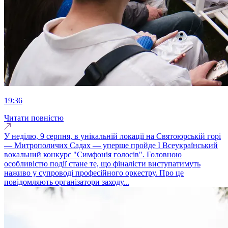
19:36
Читати повністю
У неділю, 9 серпня, в унікальній локації на Святоюрській горі
— Митрополичих Садах — уперше пройде І Всеукраїнський
вокальний конкурс "Симфонія голосів". Головною
особливістю події стане те, що фіналісти виступатимуть
наживо у супроводі професійного оркестру. Про це
повідомляють організатори заходу...