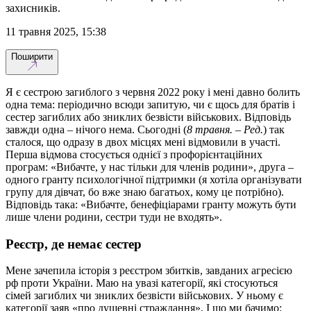
захисників.
11 травня 2025, 15:38
Поширити
Я є сестрою загиблого з червня 2022 року і мені давно болить
одна тема: періодично всюди запитую, чи є щось для братів і
сестер загиблих або зниклих безвісти військових. Відповідь
завжди одна – нічого нема. Сьогодні (
8 травня. – Ред.
) так
сталося, що одразу в двох місцях мені відмовили в участі.
Перша відмова стосується однієї з профорієнтаційних
програм: «Вибачте, у нас тільки для членів родини», друга
–
одного гранту психологічної підтримки (я хотіла організувати
групу для дівчат, бо вже знаю багатьох, кому це потрібно).
Відповідь така: «Вибачте, бенефіціарами гранту можуть бути
лише члени родини, сестри туди не входять».
Реєстр, де немає сестер
Мене зачепила історія з реєстром збитків, завданих агресією
рф проти України. Маю на увазі категорії, які стосуються
сімей загиблих чи зниклих безвісти військових. У ньому є
категорії заяв «про душевні страждання». І що ми бачимо: