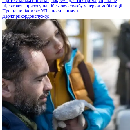
Проте є кілька винятків, зокрема для тих громадян, які не
підлягають призову на військову службу у період мобілізації.
Про це повідомляє УП з посиланням на
Держприкордонслужбу...