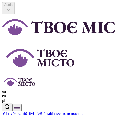
Львів
ua
en
pl
Усі публікації
CityLife
Війна
Бізнес
Транспорт та