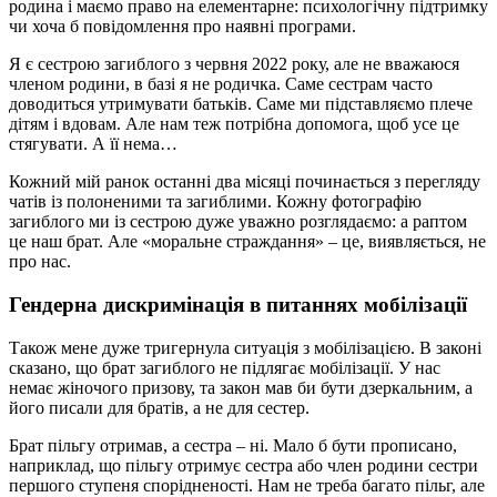
родина і маємо право на елементарне: психологічну підтримку
чи хоча б повідомлення про наявні програми.
Я є сестрою загиблого з червня 2022 року, але не вважаюся
членом родини, в базі я не родичка. Саме сестрам часто
доводиться утримувати батьків. Саме ми підставляємо плече
дітям і вдовам. Але нам теж потрібна допомога, щоб усе це
стягувати. А її нема…
Кожний мій ранок останні два місяці починається з перегляду
чатів із полоненими та загиблими. Кожну фотографію
загиблого ми із сестрою дуже уважно розглядаємо: а раптом
це наш брат. Але «моральне страждання» – це, виявляється, не
про нас.
Гендерна дискримінація в питаннях мобілізації
Також мене дуже тригернула ситуація з мобілізацією. В законі
сказано, що брат загиблого не підлягає мобілізації. У нас
немає жіночого призову, та закон мав би бути дзеркальним, а
його писали для братів, а не для сестер.
Брат пільгу отримав, а сестра – ні. Мало б бути прописано,
наприклад, що пільгу отримує сестра або член родини сестри
першого ступеня спорідненості. Нам не треба багато пільг, але