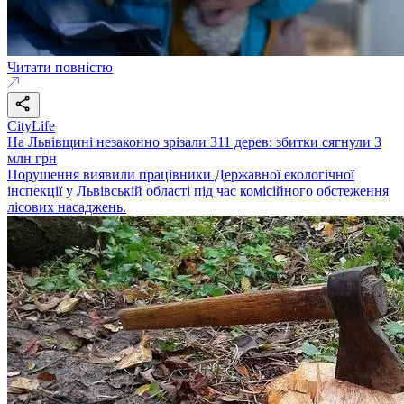
Читати повністю
CityLife
На Львівщині незаконно зрізали 311 дерев: збитки сягнули 3
млн грн
Порушення виявили працівники Державної екологічної
інспекції у Львівській області під час комісійного обстеження
лісових насаджень.