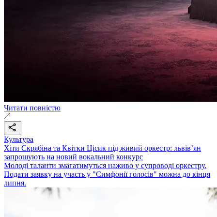
Читати повністю
Культура
Хіти Скрябіна та Квітки Цісик під живий оркестр: львів’ян
запрошують на новий вокальний конкурс
Молоді таланти змагатимуться наживо у супроводі оркестру.
Подати заявку на участь у "Симфонії голосів" можна до кінця
липня.