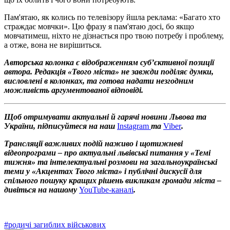
Пам'ятаю, як колись по телевізору йшла реклама: «Багато хто
страждає мовчки». Цю фразу я пам'ятаю досі, бо якщо
мовчатимеш, ніхто не дізнається про твою потребу і проблему,
а отже, вона не вирішиться.
Авторська колонка є відображенням суб’єктивної позиції
автора. Редакція «Твого міста» не завжди поділяє думки,
висловлені в колонках, та готова надати незгодним
можливість аргументованої відповіді.
Щоб отримувати актуальні й гарячі новини Львова та
України, підписуйтеся на наш
Instagram
та
Viber
.
Трансляції важливих подій наживо і щотижневі
відеопрограми – про актуальні львівські питання у «Темі
тижня» та інтелектуальні розмови на загальноукраїнські
теми у «Акцентах Твого міста» і публічні дискусії для
спільного пошуку кращих рішень викликам громади міста –
дивіться на нашому
YouTube-каналі
.
#
родичі загиблих військових