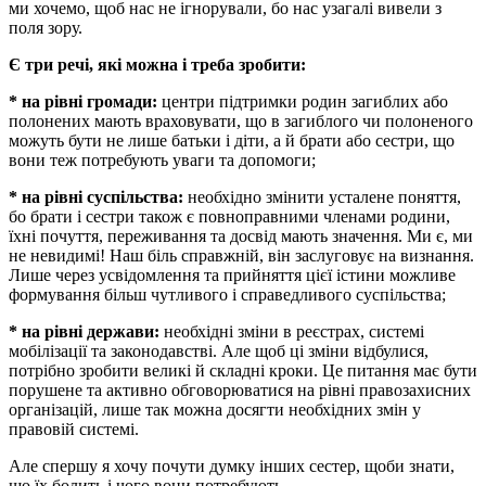
ми хочемо, щоб нас не ігнорували, бо нас узагалі вивели з
поля зору.
Є три речі, які можна і треба зробити:
*
на рівні громади:
центри підтримки родин загиблих або
полонених мають враховувати, що в загиблого чи полоненого
можуть бути не лише батьки і діти, а й брати або сестри, що
вони теж потребують уваги та допомоги;
*
на рівні
суспільства:
необхідно змінити усталене поняття,
бо брати і сестри також є повноправними членами родини,
їхні почуття, переживання та досвід мають значення. Ми є, ми
не невидимі! Наш біль справжній, він заслуговує на визнання.
Лише через усвідомлення та прийняття цієї істини можливе
формування більш чутливого і справедливого суспільства;
*
на рівні держави:
необхідні зміни в реєстрах, системі
мобілізації та законодавстві. Але щоб ці зміни відбулися,
потрібно зробити великі й складні кроки. Це питання має бути
порушене та активно обговорюватися на рівні правозахисних
організацій, лише так можна досягти необхідних змін у
правовій системі.
Але спершу я хочу почути думку інших сестер, щоби знати,
що їх болить і чого вони потребують.