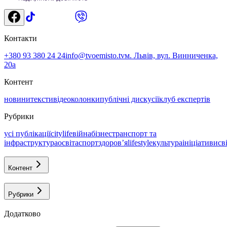
Контакти
+380 93 380 24 24
info@tvoemisto.tv
м. Львів, вул. Винниченка,
20а
Контент
новини
тексти
відео
колонки
публічні дискусії
клуб експертів
Рубрики
усі публікації
citylife
війна
бізнес
транспорт та
інфраструктура
освіта
спорт
здоровʼя
lifestyle
культура
ініціативи
св
Контент
Рубрики
Додатково