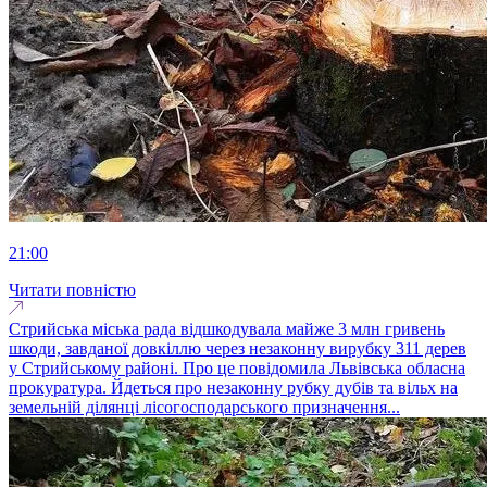
21:00
Читати повністю
Стрийська міська рада відшкодувала майже 3 млн гривень
шкоди, завданої довкіллю через незаконну вирубку 311 дерев
у Стрийському районі. Про це повідомила Львівська обласна
прокуратура. Йдеться про незаконну рубку дубів та вільх на
земельній ділянці лісогосподарського призначення...