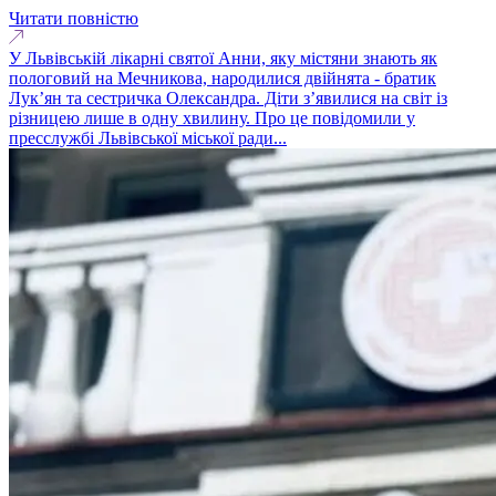
Читати повністю
У Львівській лікарні святої Анни, яку містяни знають як
пологовий на Мечникова, народилися двійнята - братик
Лук’ян та сестричка Олександра. Діти з’явилися на світ із
різницею лише в одну хвилину. Про це повідомили у
пресслужбі Львівської міської ради...