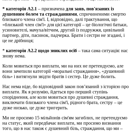
*
категорія А2.1
– призначена
для заяв, пов'язаних із
душевним болем та стражданнями
, спричиненими смертю
близького члена сім'ї. І, відповідно, далі трактування, що
«близький член сім'ї» для цієї категорії – це біологічні батьки,
усиновителі, мачуха/вітчим, другий із подружжя, цивільний
партнер, діти, пасинок, падчерка. Брати і сестри не згадані, і
це не дрібниця;
*
категорія А2.2 щодо зниклих осіб
– така сама ситуація: нас
знову нема.
Коли мовиться про виплати, ми на них не претендуємо, але
вони зачепили категорії «моральні страждання», «душевний
біль» і витягнули звідти братів і сестер. Це дуже болить.
Нас нема ніде, бо відповідний закон пов’язаний з історією про
виплати. Як я розумію, йдеться про перший ступінь
споріднення, але коли мовиться про душевні страждання,
виключати близького члена сім'ї, рідного брата, сестру – це
дуже низько, це дуже тригерить.
Ми не просимо 15 мільйонів сім'ям загиблих, не претендуємо
на статус, який передбачає виплати, ми просимо визнання
того, що в нас також є душевний біль, страждання, що ми –