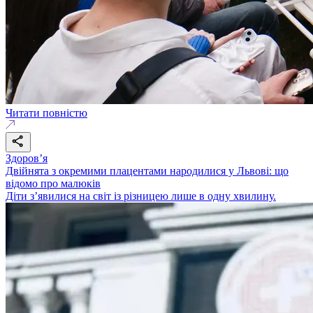
Читати повністю
Здоровʼя
Двійнята з окремими плацентами народилися у Львові: що
відомо про малюків
Діти з’явилися на світ із різницею лише в одну хвилину.