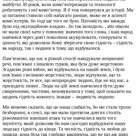
майбутні 30 років, коли комп’ютеризація та технології
робитимуть з неї комп’ютер. Я б теж повернувся до історії. Ми
ці питання ставили собі набагато раніше, може не в аспекті
комп’ютерів, бо тоді ще того не було. Натомість ми завжди
були під окупаційною владою , бо так виходило, , або ніколи
не мали своєї хати у повному значенні того слова, і наш народ
навчився через довгі покоління акумулювати, генерувати ті
цінності, які дозволяли йому зберігати свою гідність – гідність
як народу, так і людини в тому, що відбувалося.
Пам’ятаємо, що нас в різний спосіб навідували неприємні
речі, пов’язані з інвазією турків, яка була дуже жорстокою.
Згадаємо різні війни, які відбувались на нашій землі, і були
пов’язані з великою жорстокістю, люди відчували, що та
жорстокість, те все, що неприроднє людині, йде не від нас, а
приходить ззовні . Люди на цій землі навчилися бути дуже
смиренними, чистими, виховувалися у тому, щоб показати на
щодень гідність кожного, інакше – людяність людини.
Ми можемо сказати, що це наша слабкість, бо ми стали трохи
безборонні, в сенсі, що ми мали протягом довгих століть
різноманітні зовнішні атаки та не навчилися мати того
імунітету, який дозволяв би нам сьогодні відбудувати нашу
людську гідність до кінця. Та чесність, гідність та любов до
правди, вона була так глибоко закорінена, що не раз аж диво