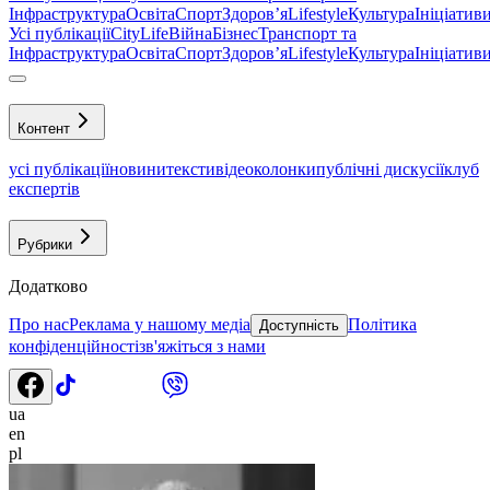
Інфраструктура
Освіта
Спорт
Здоровʼя
Lifestyle
Культура
Ініціатив
Усі публікації
CityLife
Війна
Бізнес
Транспорт та
Інфраструктура
Освіта
Спорт
Здоровʼя
Lifestyle
Культура
Ініціатив
Контент
усі публікації
новини
тексти
відео
колонки
публічні дискусії
клуб
експертів
Рубрики
Додатково
Про нас
Реклама у нашому медіа
Політика
Доступність
конфіденційності
зв'яжіться з нами
ua
en
pl