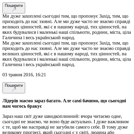
Поширити
Ми дуже захоплені сьогодні тим, що пропонує Захід, тим, що
приходить до нас ззовні. Але ми дуже часто не знаємо справді
великих цінностей, які є в нашому народі, тих цінностей, на
яких будувалися і маленькі наші спільноти, родини, міста, ціла
Галичина і весь український народ.
Ми дуже захоплені сьогодні тим, що пропонує Захід, тим, що
приходить до нас ззовні. Але ми дуже часто не знаємо справді
великих цінностей, які є в нашому народі, тих цінностей, на
яких будувалися і маленькі наші спільноти, родини, міста, ціла
Галичина і весь український народ.
03 травня 2016, 16:21
Поширити
Лідерів
маємо
зараз
багато. Але
самі
бачимо, що
сьогодні
нам
чогось
бракує
Зараз наш світ дуже швидкоплинний: вчора читаємо одне,
сьогодні не знаємо, чи воно буде актуально. І дуже важливим
є те, щоб ми насправді не загубили самого себе. В тому дуже
великому прогресі, який сьогодні є у світі, людина або