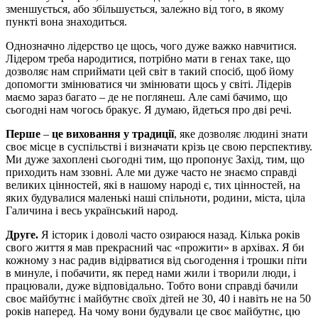
зменшується, або збільшується, залежно від того, в якому
пункті вона знаходиться.
Однозначно лідерство це щось, чого дуже важко навчитися.
Лідером треба народитися, потрібно мати в генах таке, що
дозволяє нам сприймати цей світ в такий спосіб, щоб йому
допомогти змінюватися чи змінювати щось у світі. Лідерів
маємо зараз багато – де не поглянеш. Але самі бачимо, що
сьогодні нам чогось бракує. Я думаю, йдеться про дві речі.
Перше
–
це
виховання
у
традиції
, яке дозволяє людині знати
своє місце в суспільстві і визначати крізь це свою перспективу.
Ми дуже захоплені сьогодні тим, що пропонує Захід, тим, що
приходить нам ззовні. Але ми дуже часто не знаємо справді
великих цінностей, які в нашому народі є, тих цінностей, на
яких будувалися маленькі наші спільноти, родини, міста, ціла
Галичина і весь український народ.
Друге.
Я історик і доволі часто озираюся назад. Кілька років
свого життя я мав прекрасний час «прожити» в архівах. Я би
кожному з нас радив відірватися від сьогодення і трошки піти
в минуле, і побачити, як перед нами жили і творили люди, і
працювали, дуже відповідально. Тобто вони справді бачили
своє майбутнє і майбутнє своїх дітей не 30, 40 і навіть не на 50
років наперед. На чому вони будували це своє майбутнє, цю