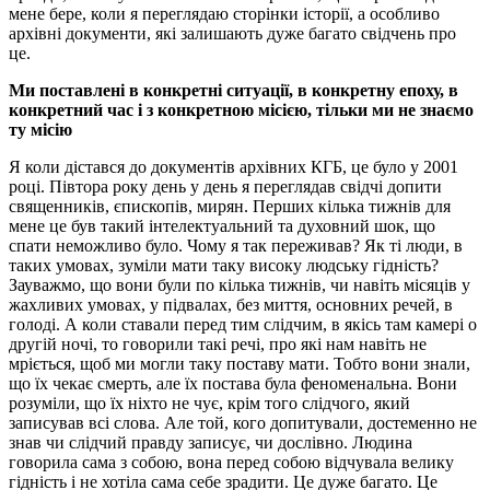
мене бере, коли я переглядаю сторінки історії, а особливо
архівні документи, які залишають дуже багато свідчень про
це.
Ми
поставлені
в
конкретні
ситуації, в
конкретну
епоху, в
конкретний
час
і
з
конкретною
місією, тільки
ми
не
знаємо
ту
місію
Я коли дістався до документів архівних КГБ, це було у 2001
році. Півтора року день у день я переглядав свідчі допити
священників, єпископів, мирян. Перших кілька тижнів для
мене це був такий інтелектуальний та духовний шок, що
спати неможливо було. Чому я так переживав? Як ті люди, в
таких умовах, зуміли мати таку високу людську гідність?
Зауважмо, що вони були по кілька тижнів, чи навіть місяців у
жахливих умовах, у підвалах, без миття, основних речей, в
голоді. А коли ставали перед тим слідчим, в якісь там камері о
другій ночі, то говорили такі речі, про які нам навіть не
мріється, щоб ми могли таку поставу мати. Тобто вони знали,
що їх чекає смерть, але їх постава була феноменальна. Вони
розуміли, що їх ніхто не чує, крім того слідчого, який
записував всі слова. Але той, кого допитували, достеменно не
знав чи слідчий правду записує, чи дослівно. Людина
говорила сама з собою, вона перед собою відчувала велику
гідність і не хотіла сама себе зрадити. Це дуже багато. Це