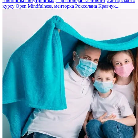
зовнішнім і внутрішнім», – розповідає засновниця авторського
курсу Open Mindfulness, менторка Роксолана Кравчук...