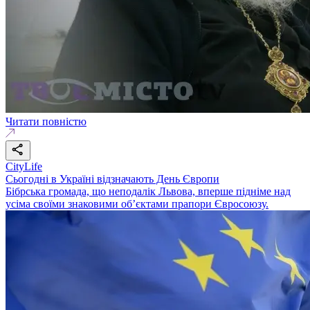
Читати повністю
CityLife
Сьогодні в Україні відзначають День Європи
Бібрська громада, що неподалік Львова, вперше підніме над
усіма своїми знаковими об’єктами прапори Євросоюзу.