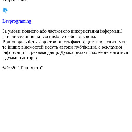
Levprograming
За умови повного або часткового використання iнформацiї
гіперпосилання на tvoemisto.tv є обов'язковим.
Відповідальність за достовірність фактів, цитат, власних імен
та інших відомостей несуть автори публікацій, а рекламної
інформації — рекламодавці. Думка редакцiї може не збiгатися
з думкою авторiв.
©
2026
"
Твоє місто
"