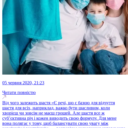
05 червня 2020, 21:23
Читати повністю
Від чого залежить щастя «Є речі, що є базою для відчуття
щастя для всіх, наприклад, важко бути щасливим, коли
хворієш чи зовсім не маєш грошей. Але щастя все ж
суб’єктивна річ і кожен виводить свою формулу. Для мене
вона полягає у тому, щоб балансувати свою увагу між