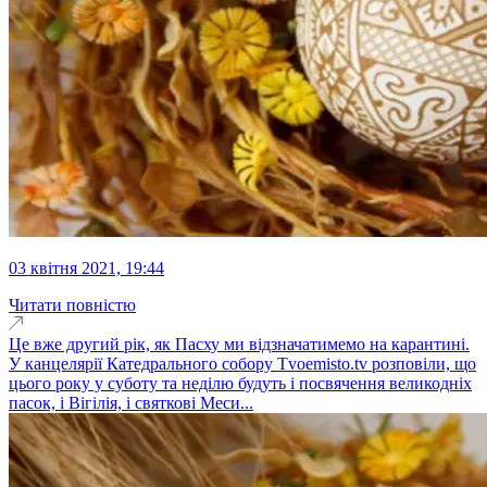
03 квітня 2021, 19:44
Читати повністю
Це вже другий рік, як Пасху ми відзначатимемо на карантині.
У канцелярії Катедрального собору Тvoemisto.tv розповіли, що
цього року у суботу та неділю будуть і посвячення великодніх
пасок, і Вігілія, і святкові Меси...