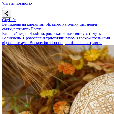
Читати повністю
CityLife
Великдень на карантині. Як римо-католики цієї неділі
святкуватимуть Пасху
Вже цієї неділі, 4 квітня, римо-католики святкуватимуть
Великдень. Православні християни разом з греко-католиками
відзначатимуть Воскресіння Господнє пізніше – 2 травня.