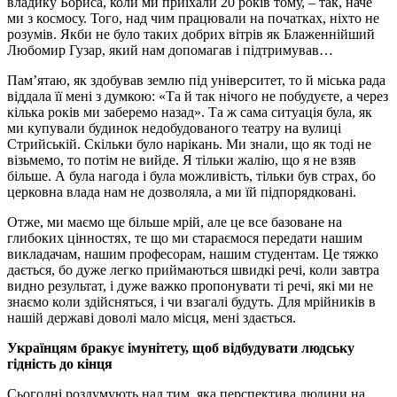
владику Бориса, коли ми приїхали 20 років тому, – так, наче
ми з космосу. Того, над чим працювали на початках, ніхто не
розумів. Якби не було таких добрих вітрів як Блаженнійший
Любомир Гузар, який нам допомагав і підтримував…
Пам’ятаю, як здобував землю під університет, то й міська рада
віддала її мені з думкою: «Та й так нічого не побудуєте, а через
кілька років ми заберемо назад». Та ж сама ситуація була, як
ми купували будинок недобудованого театру на вулиці
Cтрийській. Скільки було нарікань. Ми знали, що як тоді не
візьмемо, то потім не вийде. Я тільки жалію, що я не взяв
більше. А була нагода і була можливість, тільки був страх, бо
церковна влада нам не дозволяла, а ми їй підпорядковані.
Отже, ми маємо ще більше мрій, але це все базоване на
глибоких цінностях, те що ми стараємося передати нашим
викладачам, нашим професорам, нашим студентам. Це тяжко
дається, бо дуже легко приймаються швидкі речі, коли завтра
видно результат, і дуже важко пропонувати ті речі, які ми не
знаємо коли здійсняться, і чи взагалі будуть. Для мрійників в
нашій державі доволі мало місця, мені здається.
Українцям бракує імунітету, щоб відбудувати
людську
гідність
до
кінця
Сьогодні роздумують над тим, яка перспектива людини на