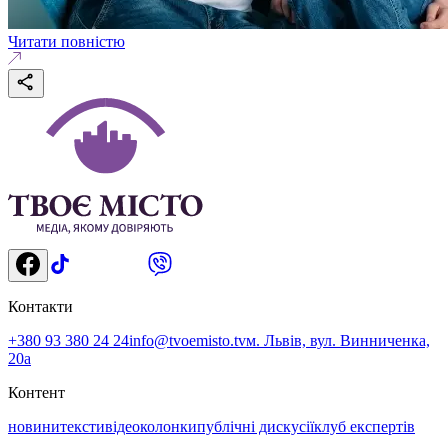
Читати повністю
Контакти
+380 93 380 24 24
info@tvoemisto.tv
м. Львів, вул. Винниченка,
20а
Контент
новини
тексти
відео
колонки
публічні дискусії
клуб експертів