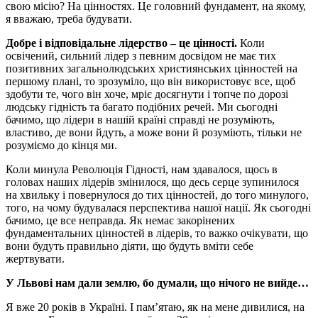
свою місію? На цінностях. Це головний фундамент, на якому,
я вважаю, треба будувати.
Добре
і
відповідальне
лідерство – це
цінності.
Коли
освічений, сильний лідер з певним досвідом не має тих
позитивних загальнолюдських християнських цінностей на
першому плані, то зрозуміло, що він використовує все, щоб
здобути те, чого він хоче, мріє досягнути і топче по дорозі
людську гідність та багато подібних речей. Ми сьогодні
бачимо, що лідери в нашій країні справді не розуміють,
властиво, де вони йдуть, а може вони й розуміють, тільки не
розуміємо до кінця ми.
Коли минула Революція Гідності, нам здавалося, щось в
головах наших лідерів змінилося, що десь серце зупинилося
на хвильку і повернулося до тих цінностей, до того минулого,
того, на чому будувалася перспектива нашої нації. Як сьогодні
бачимо, це все неправда. Як немає закорінених
фундаментальних цінностей в лідерів, то важко очікувати, що
вони будуть правильно діяти, що будуть вміти себе
жертвувати.
У Львові нам дали землю, бо думали, що нічого не вийде…
Я вже 20 років в Україні. І пам’ятаю, як на мене дивилися, на