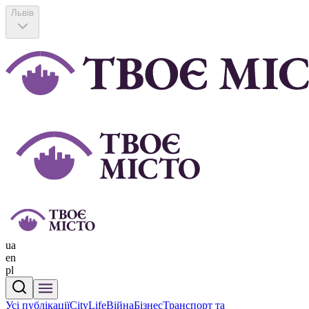
Львів
ua
en
pl
Усі публікації
CityLife
Війна
Бізнес
Транспорт та