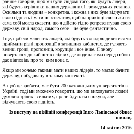
раніше говорив, щоб ми були свідомі того, які будуть лідери,
які будуть керівники наших державних і громадських установ.
Оскільки та людина – конкретна, і кожна з них буде відчувати
свою гідність і мати перспективу, щоб наприкінці свого життя
сама собі могла сказати, що я дійсно гідно репрезентував свою
державу, свій народ, самого себе – це буде фантастично.
І ще, щоб ми мали тих людей, які будуть з огидою дивитися чи
приймати різні пропозиції в затишних кабінетах, де гуляють
великі гроші, пропозиції, корупція і все інше. Я знову
повертаюся до кабінетів слідчих, де людина сама перед собою
дає відповідь про те, ким вона є.
Якщо ми хочемо такими мати наших лідерів, то маємо бачити
державу, побудовану в такому контексті.
А щоб це зробити, має бути 200 католицьких університетів в
Україні, тоді ми зможемо говорити, що ми виховувати людей
духовно зрілих і сильних, що не йдуть на спокуси, але
відчувають свою гідність.
Із виступу на візійній конференції Intro Львівської бізнес
школи,
14 квітня 2016