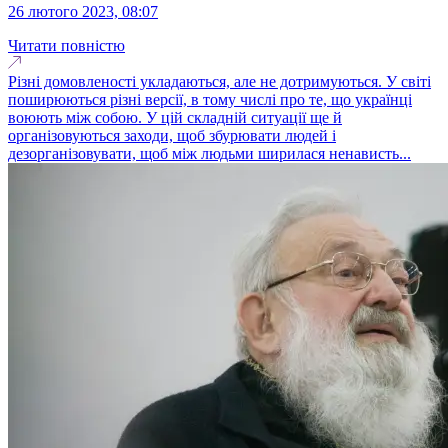
26 лютого 2023, 08:07
Читати повністю
Різні домовленості укладаються, але не дотримуються. У світі
поширюються різні версії, в тому числі про те, що українці
воюють між собою. У цій складній ситуації ще й
організовуються заходи, щоб збурювати людей і
дезорганізовувати, щоб між людьми ширилася ненависть...