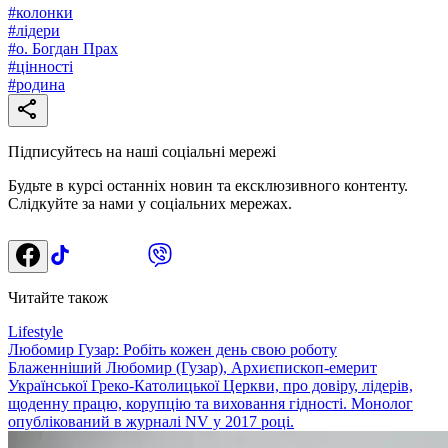
#
колонки
#
лідери
#
о. Богдан Прах
#
цінності
#
родина
Підписуйтесь на наші соціальні мережі
Будьте в курсі останніх новин та ексклюзивного контенту.
Слідкуйте за нами у соціальних мережах.
Читайте також
Lifestyle
Любомир Гузар: Робіть кожен день свою роботу
Блаженніший Любомир (Гузар), Архиєпископ-емерит
Української Греко-Католицької Церкви, про довіру, лідерів,
щоденну працю, корупцію та виховання гідності. Монолог
опублікований в журналі NV у 2017 році.