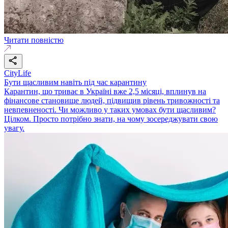
Читати повністю
CityLife
Бути щасливим навіть під час карантину
Карантин, що триває в Україні вже 2,5 місяці, вплинув на
фінансове становище людей, підвищив рівень тривожності та
невпевненості. Чи можливо у таких умовах бути щасливим?
Цілком. Просто потрібно знати, на чому зосереджувати свою
увагу.