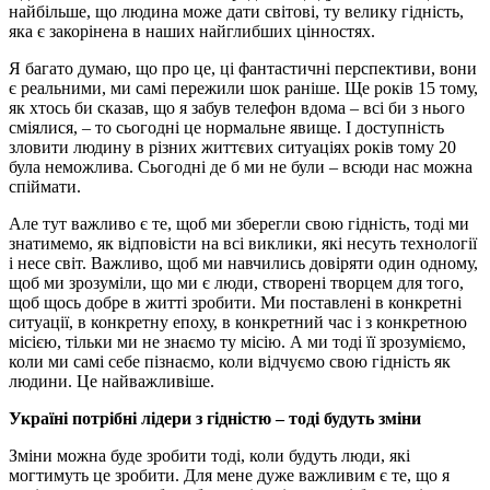
найбільше, що людина може дати світові, ту велику гідність,
яка є закорінена в наших найглибших цінностях.
Я багато думаю, що про це, ці фантастичні перспективи, вони
є реальними, ми самі пережили шок раніше. Ще років 15 тому,
як хтось би сказав, що я забув телефон вдома – всі би з нього
сміялися, – то сьогодні це нормальне явище. І доступність
зловити людину в різних життєвих ситуаціях років тому 20
була неможлива. Сьогодні де б ми не були – всюди нас можна
спіймати.
Але тут важливо є те, щоб ми зберегли свою гідність, тоді ми
знатимемо, як відповісти на всі виклики, які несуть технології
і несе світ. Важливо, щоб ми навчились довіряти один одному,
щоб ми зрозуміли, що ми є люди, створені творцем для того,
щоб щось добре в житті зробити. Ми поставлені в конкретні
ситуації, в конкретну епоху, в конкретний час і з конкретною
місією, тільки ми не знаємо ту місію. А ми тоді її зрозуміємо,
коли ми самі себе пізнаємо, коли відчуємо свою гідність як
людини. Це найважливіше.
Україні потрібні лідери з гідністю – тоді будуть зміни
Зміни можна буде зробити тоді, коли будуть люди, які
могтимуть це зробити. Для мене дуже важливим є те, що я